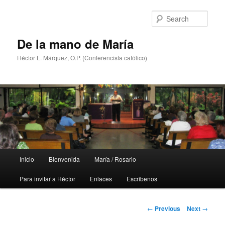
Skip
to
Sear
primary
content
De la mano de María
Héctor L. Márquez, O.P. (Conferencista católico)
Main
Inicio
Bienvenida
María / Rosario
menu
Para invitar a Héctor
Enlaces
Escríbenos
Post
←
Previous
Next
→
navigation