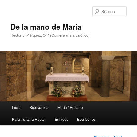
Skip
to
Sear
primary
content
De la mano de María
Héctor L. Márquez, O.P. (Conferencista católico)
Main
Inicio
Bienvenida
María / Rosario
menu
Para invitar a Héctor
Enlaces
Escríbenos
Post