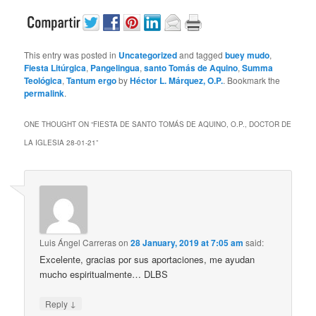
This entry was posted in
Uncategorized
and tagged
buey mudo
,
Fiesta Litúrgica
,
Pangelingua
,
santo Tomás de Aquino
,
Summa
Teológica
,
Tantum ergo
by
Héctor L. Márquez, O.P.
. Bookmark the
permalink
.
ONE THOUGHT ON “
FIESTA DE SANTO TOMÁS DE AQUINO, O.P., DOCTOR DE
LA IGLESIA 28-01-21
”
Luis Ángel Carreras
on
28 January, 2019 at 7:05 am
said:
Excelente, gracias por sus aportaciones, me ayudan
mucho espiritualmente… DLBS
↓
Reply