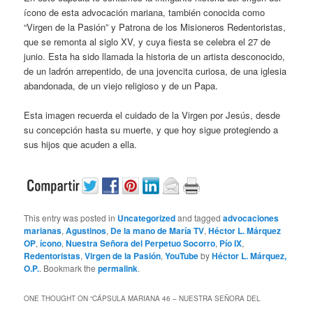
ícono de esta advocación mariana, también conocida como
“Virgen de la Pasión” y Patrona de los Misioneros Redentoristas,
que se remonta al siglo XV, y cuya fiesta se celebra el 27 de
junio. Esta ha sido llamada la historia de un artista desconocido,
de un ladrón arrepentido, de una jovencita curiosa, de una iglesia
abandonada, de un viejo religioso y de un Papa.
Esta imagen recuerda el cuidado de la Virgen por Jesús, desde
su concepción hasta su muerte, y que hoy sigue protegiendo a
sus hijos que acuden a ella.
This entry was posted in
Uncategorized
and tagged
advocaciones
marianas
,
Agustinos
,
De la mano de María TV
,
Héctor L. Márquez
OP
,
ícono
,
Nuestra Señora del Perpetuo Socorro
,
Pío IX
,
Redentoristas
,
Virgen de la Pasión
,
YouTube
by
Héctor L. Márquez,
O.P.
. Bookmark the
permalink
.
ONE THOUGHT ON “
CÁPSULA MARIANA 46 – NUESTRA SEÑORA DEL