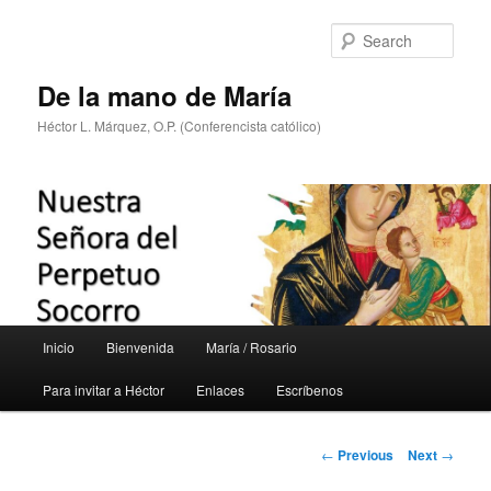
Skip
to
Sear
primary
content
De la mano de María
Héctor L. Márquez, O.P. (Conferencista católico)
Main
Inicio
Bienvenida
María / Rosario
menu
Para invitar a Héctor
Enlaces
Escríbenos
Post
←
Previous
Next
→
navigation