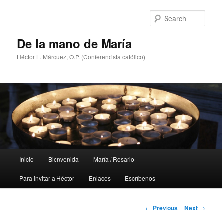
Skip
to
Sear
primary
content
De la mano de María
Héctor L. Márquez, O.P. (Conferencista católico)
Main
Inicio
Bienvenida
María / Rosario
menu
Para invitar a Héctor
Enlaces
Escríbenos
Post
←
Previous
Next
→
navigation