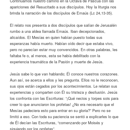
Continuamos nuestro camino en la Octava de Pascua con las
apariciones del Resucitado a sus discípulos. Hoy la liturgia nos
brinda la narración de los discípulos de Emaús (Lc 24,13-35).
El relato nos presenta a dos discípulos que salían de Jerusalén
rumbo a una aldea llamada Emaús. Iban decepcionados,
alicaídos. El Mesías en quien habían puesto todas sus
esperanzas había muerto. Habían oído decir que estaba vivo,
pero no parecían estar muy convencidos. En otras palabras, les
faltaba fe o, al menos, esta se había debilitado con la
experiencia traumática de la Pasión y muerte de Jesús.
Jesús sabe lo que van hablando; Él conoce nuestros corazones.
Aun así, se acerca a ellos y les pregunta. Ellos no le reconocen,
sus ojos están cegados por los acontecimientos. Le relatan sus
experiencias y comparten con Él su tristeza y desilusión. Jesús
los confronta con las Escrituras: “¡Qué necios y torpes sois para
creer lo que anunciaron los profetas! ¿No era necesario que el
Mesías padeciera esto para entrar en su gloria?” Pero no se
limitó a eso. Con toda su paciencia se sentó a explicarles lo que
de Él decían las Escrituras, “comenzando por Moisés y
siguiendo por los profetas”.