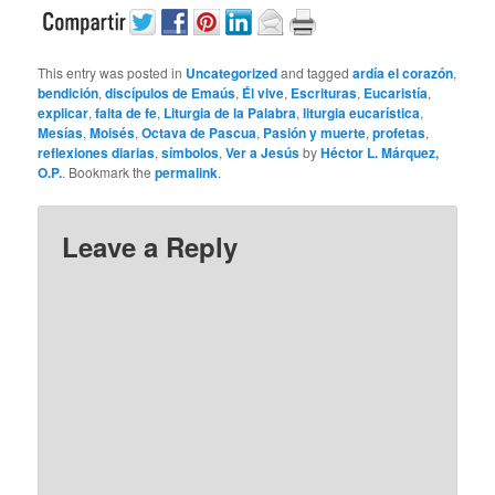
This entry was posted in
Uncategorized
and tagged
ardía el corazón
,
bendición
,
discípulos de Emaús
,
Él vive
,
Escrituras
,
Eucaristía
,
explicar
,
falta de fe
,
Liturgia de la Palabra
,
liturgia eucarística
,
Mesías
,
Moisés
,
Octava de Pascua
,
Pasión y muerte
,
profetas
,
reflexiones diarias
,
símbolos
,
Ver a Jesús
by
Héctor L. Márquez,
O.P.
. Bookmark the
permalink
.
Leave a Reply