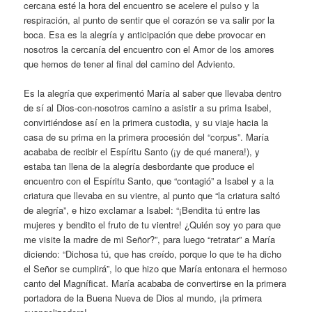
cercana esté la hora del encuentro se acelere el pulso y la
respiración, al punto de sentir que el corazón se va salir por la
boca. Esa es la alegría y anticipación que debe provocar en
nosotros la cercanía del encuentro con el Amor de los amores
que hemos de tener al final del camino del Adviento.
Es la alegría que experimentó María al saber que llevaba dentro
de sí al Dios-con-nosotros camino a asistir a su prima Isabel,
convirtiéndose así en la primera custodia, y su viaje hacia la
casa de su prima en la primera procesión del “corpus”. María
acababa de recibir el Espíritu Santo (¡y de qué manera!), y
estaba tan llena de la alegría desbordante que produce el
encuentro con el Espíritu Santo, que “contagió” a Isabel y a la
criatura que llevaba en su vientre, al punto que “la criatura saltó
de alegría”, e hizo exclamar a Isabel: “¡Bendita tú entre las
mujeres y bendito el fruto de tu vientre! ¿Quién soy yo para que
me visite la madre de mi Señor?”, para luego “retratar” a María
diciendo: “Dichosa tú, que has creído, porque lo que te ha dicho
el Señor se cumplirá”, lo que hizo que María entonara el hermoso
canto del Magníficat. María acababa de convertirse en la primera
portadora de la Buena Nueva de Dios al mundo, ¡la primera