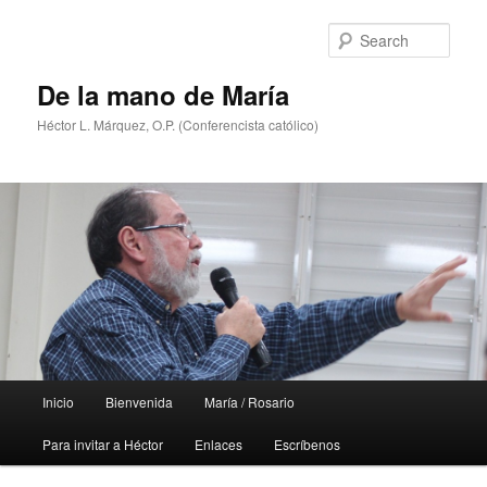
Skip
to
Sear
primary
content
De la mano de María
Héctor L. Márquez, O.P. (Conferencista católico)
Main
Inicio
Bienvenida
María / Rosario
menu
Para invitar a Héctor
Enlaces
Escríbenos