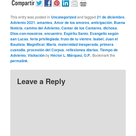
This entry was posted in
Uncategorized
and tagged
21 de diciembre
,
Adviento 2021
,
amantes
,
Amor de los amores
,
anticipación
,
Buena
Noticia
,
camino del Adviento
,
Cantar de los Cantares
,
dichosa
,
Dios-con-nosotros
,
encuentro
,
Espíritu Santo
,
Evangelio según
san Lucas
,
feria privilegiada
,
fruto de tu vientre
,
Isabel
,
Juan el
Bautista
,
Magníficat
,
María
,
maternidad inesperada
,
primera
custodia
,
procesión del Corpus
,
reflexiones diarias
,
Tiempo de
Adviento
,
Visitación
by
Héctor L. Márquez, O.P.
. Bookmark the
permalink
.
Leave a Reply