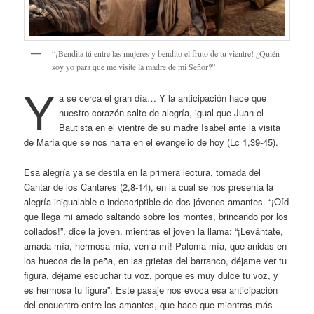
“¡Bendita tú entre las mujeres y bendito el fruto de tu vientre! ¿Quién
soy yo para que me visite la madre de mi Señor?”
Y
a se cerca el gran día… Y la anticipación hace que
nuestro corazón salte de alegría, igual que Juan el
Bautista en el vientre de su madre Isabel ante la visita
de María que se nos narra en el evangelio de hoy (Lc 1,39-45).
Esa alegría ya se destila en la primera lectura, tomada del
Cantar de los Cantares (2,8-14), en la cual se nos presenta la
alegría inigualable e indescriptible de dos jóvenes amantes. “¡Oíd
que llega mi amado saltando sobre los montes, brincando por los
collados!”, dice la joven, mientras el joven la llama: “¡Levántate,
amada mía, hermosa mía, ven a mí! Paloma mía, que anidas en
los huecos de la peña, en las grietas del barranco, déjame ver tu
figura, déjame escuchar tu voz, porque es muy dulce tu voz, y
es hermosa tu figura”. Este pasaje nos evoca esa anticipación
del encuentro entre los amantes, que hace que mientras más