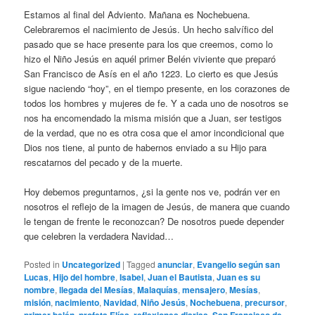
Estamos al final del Adviento. Mañana es Nochebuena.
Celebraremos el nacimiento de Jesús. Un hecho salvífico del
pasado que se hace presente para los que creemos, como lo
hizo el Niño Jesús en aquél primer Belén viviente que preparó
San Francisco de Asís en el año 1223. Lo cierto es que Jesús
sigue naciendo “hoy”, en el tiempo presente, en los corazones de
todos los hombres y mujeres de fe. Y a cada uno de nosotros se
nos ha encomendado la misma misión que a Juan, ser testigos
de la verdad, que no es otra cosa que el amor incondicional que
Dios nos tiene, al punto de habernos enviado a su Hijo para
rescatarnos del pecado y de la muerte.
Hoy debemos preguntarnos, ¿si la gente nos ve, podrán ver en
nosotros el reflejo de la imagen de Jesús, de manera que cuando
le tengan de frente le reconozcan? De nosotros puede depender
que celebren la verdadera Navidad…
Posted in
Uncategorized
|
Tagged
anunciar
,
Evangelio según san
Lucas
,
Hijo del hombre
,
Isabel
,
Juan el Bautista
,
Juan es su
nombre
,
llegada del Mesías
,
Malaquías
,
mensajero
,
Mesías
,
misión
,
nacimiento
,
Navidad
,
Niño Jesús
,
Nochebuena
,
precursor
,
,
,
,