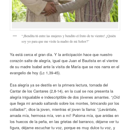
“¡Bendita tú entre las mujeres y bendito el fruto de tu vientre! ¿Quién
soy yo para que me visite la madre de mi Señor?”
Ya está cerca el gran día. Y la anticipación hace que nuestro
corazón salte de alegría, igual que Juan el Bautista en el vientre
de su madre Isabel ante la visita de María que se nos narra en el
evangelio de hoy (Lc 1,39-45).
Esa alegría ya se destila en la primera lectura, tomada del
Cantar de los Cantares (2,8-14), en la cual se nos presenta la
alegría inigualable e indescriptible de dos jóvenes amantes. “¡Oíd
que llega mi amado saltando sobre los montes, brincando por los
collados!”, dice la joven, mientras el joven la llama: “¡Levántate,
amada mía, hermosa mía, ven a mí! Paloma mía, que anidas en
los huecos de la peña, en las grietas del barranco, déjame ver tu
figura, déjame escuchar tu voz, porque es muy dulce tu voz, y