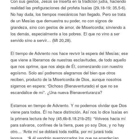
Con sus gestos, Jesús se inserta en la tradición judía, haciendo
realidad las prefiguraciones del profeta Isaías (29,18-19; 35,5-6).
No hay duda, los tiempos mesiánicos han llegado. Pero se trata
de un Mesías que demuestra su poder, no con signos de
grandeza, sino con gestos de amor, de Misericordia; sirviendo a
los demás, especialmente a los pobres. El que no vino a ser
servido sino a servir… (Mt 20,28).
El tiempo de Adviento nos hace revivir la espera del Mesías; ese
que viene a liberarnos de nuestras esclavitudes, de todo aquello
que nos oprime, que nos aleja de Él, comenzando con nuestro
egoísmo. Solo así podremos alegrarnos del bien que otros
reciben, producto de la Misericordia de Dios, aunque nosotros
sigamos en espera: “Dichoso (Bienaventurado) el que no se
escandalice de mí”. ¿Una nueva Bienaventuranza?
Estamos en tiempo de Adviento. Y no podemos olvidar que Dios
viene para todos. Él no hace distinción. Así nos lo dice Isaías en
la primera lectura de hoy (45,6b-8.18.21b-25): “Volveos hacia mí
para salvaros, confines de la tierra, pues yo soy Dios, y no hay
otro… “Ante mí se doblará toda rodilla, por mí jurará toda
lengua… “A él vendrán avergonzados los que se enardecían