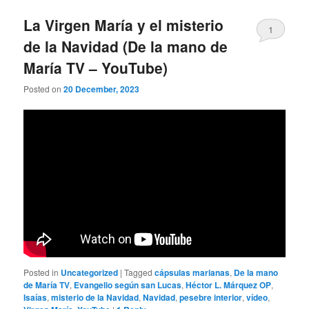
La Virgen María y el misterio
1
de la Navidad (De la mano de
María TV – YouTube)
Posted on
20 December, 2023
Posted in
Uncategorized
|
Tagged
cápsulas marianas
,
De la mano
de María TV
,
Evangelio según san Lucas
,
Héctor L. Márquez OP
,
Isaías
,
misterio de la Navidad
,
Navidad
,
pesebre interior
,
vídeo
,