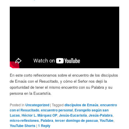
En este corto reflexionamos sobre el encuentro de los discípulos
de Emaús con el Resucitado, y cómo el Señor nos dejó la
oportunidad de tener el mismo encuentro con su Palabra y su
persona en la Eucaristía.
Posted in
Uncategorized
|
Tagged
discípulos de Emaús
,
encuentro
con el Resucitado
,
encuentro personal
,
Evangelio según san
Lucas
,
Héctor L. Márquez OP
,
Jesús-Eucaristía
,
Jesús-Palabra
,
micro-reflexiones
,
Palabra
,
tercer domingo de pascua
,
YouTube
,
YouTube Shorts
|
1
Reply