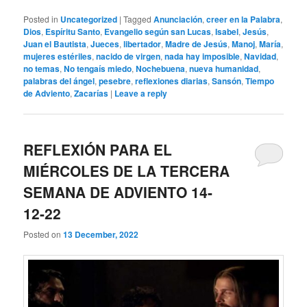
Posted in
Uncategorized
|
Tagged
Anunciación
,
creer en la Palabra
,
Dios
,
Espíritu Santo
,
Evangelio según san Lucas
,
Isabel
,
Jesús
,
Juan el Bautista
,
Jueces
,
libertador
,
Madre de Jesús
,
Manoj
,
María
,
mujeres estériles
,
nacido de virgen
,
nada hay imposible
,
Navidad
,
no temas
,
No tengaís miedo
,
Nochebuena
,
nueva humanidad
,
palabras del ángel
,
pesebre
,
reflexiones diarias
,
Sansón
,
Tiempo
de Adviento
,
Zacarías
|
Leave a reply
REFLEXIÓN PARA EL
MIÉRCOLES DE LA TERCERA
SEMANA DE ADVIENTO 14-
12-22
Posted on
13 December, 2022