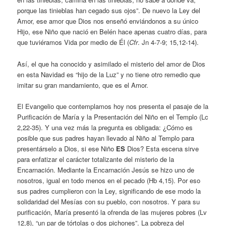
porque las tinieblas han cegado sus ojos”. De nuevo la Ley del
Amor, ese amor que Dios nos enseñó enviándonos a su único
Hijo, ese Niño que nació en Belén hace apenas cuatro días, para
que tuviéramos Vida por medio de Él (
Cfr
. Jn 4-7-9; 15,12-14).
Así, el que ha conocido y asimilado el misterio del amor de Dios
en esta Navidad es “hijo de la Luz” y no tiene otro remedio que
imitar su gran mandamiento, que es el Amor.
El Evangelio que contemplamos hoy nos presenta el pasaje de la
Purificación de María y la Presentación del Niño en el Templo (Lc
2,22-35). Y una vez más la pregunta es obligada: ¿Cómo es
posible que sus padres hayan llevado al Niño al Templo para
presentárselo a Dios, si ese Niño
ES
Dios? Esta escena sirve
para enfatizar el carácter totalizante del misterio de la
Encarnación. Mediante la Encarnación Jesús se hizo uno de
nosotros, igual en todo menos en el pecado (Hb 4,15). Por eso
sus padres cumplieron con la Ley, significando de ese modo la
solidaridad del Mesías con su pueblo, con nosotros. Y para su
purificación, María presentó la ofrenda de las mujeres pobres (Lv
12,8), “un par de tórtolas o dos pichones”. La pobreza del