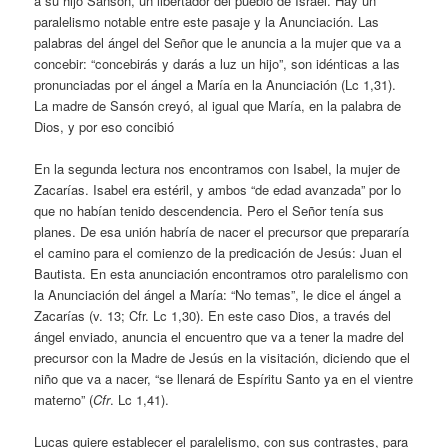
a su hijo Sansón, un libertador del pueblo de Israel. Hay un
paralelismo notable entre este pasaje y la Anunciación. Las
palabras del ángel del Señor que le anuncia a la mujer que va a
concebir: “concebirás y darás a luz un hijo”, son idénticas a las
pronunciadas por el ángel a María en la Anunciación (Lc 1,31).
La madre de Sansón creyó, al igual que María, en la palabra de
Dios, y por eso concibió
En la segunda lectura nos encontramos con Isabel, la mujer de
Zacarías. Isabel era estéril, y ambos “de edad avanzada” por lo
que no habían tenido descendencia. Pero el Señor tenía sus
planes. De esa unión habría de nacer el precursor que prepararía
el camino para el comienzo de la predicación de Jesús: Juan el
Bautista. En esta anunciación encontramos otro paralelismo con
la Anunciación del ángel a María: “No temas”, le dice el ángel a
Zacarías (v. 13; Cfr. Lc 1,30). En este caso Dios, a través del
ángel enviado, anuncia el encuentro que va a tener la madre del
precursor con la Madre de Jesús en la visitación, diciendo que el
niño que va a nacer, “se llenará de Espíritu Santo ya en el vientre
materno” (
Cfr
. Lc 1,41).
Lucas quiere establecer el paralelismo, con sus contrastes, para