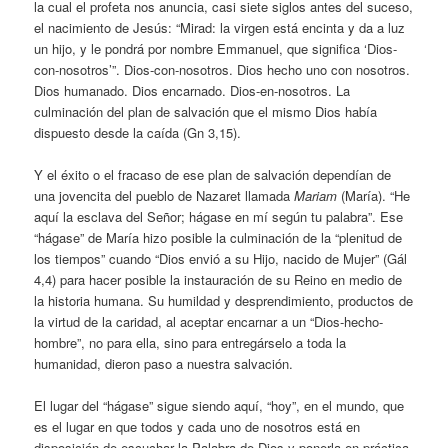
la cual el profeta nos anuncia, casi siete siglos antes del suceso,
el nacimiento de Jesús: “Mirad: la virgen está encinta y da a luz
un hijo, y le pondrá por nombre Emmanuel, que significa ‘Dios-
con-nosotros’”. Dios-con-nosotros. Dios hecho uno con nosotros.
Dios humanado. Dios encarnado. Dios-en-nosotros. La
culminación del plan de salvación que el mismo Dios había
dispuesto desde la caída (Gn 3,15).
Y el éxito o el fracaso de ese plan de salvación dependían de
una jovencita del pueblo de Nazaret llamada
Mariam
(María). “He
aquí la esclava del Señor; hágase en mí según tu palabra”. Ese
“hágase” de María hizo posible la culminación de la “plenitud de
los tiempos” cuando “Dios envió a su Hijo, nacido de Mujer” (Gál
4,4) para hacer posible la instauración de su Reino en medio de
la historia humana. Su humildad y desprendimiento, productos de
la virtud de la caridad, al aceptar encarnar a un “Dios-hecho-
hombre”, no para ella, sino para entregárselo a toda la
humanidad, dieron paso a nuestra salvación.
El lugar del “hágase” sigue siendo aquí, “hoy”, en el mundo, que
es el lugar en que todos y cada uno de nosotros está en
disposición de escuchar la Palabra de Dios y ponerla en práctica.