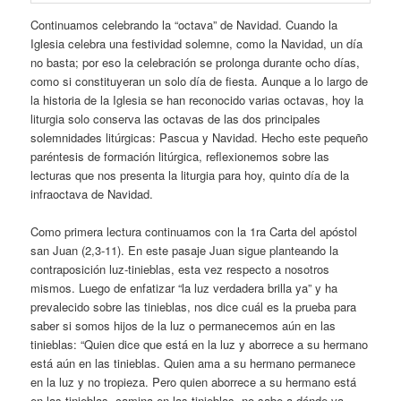
Continuamos celebrando la “octava” de Navidad. Cuando la
Iglesia celebra una festividad solemne, como la Navidad, un día
no basta; por eso la celebración se prolonga durante ocho días,
como si constituyeran un solo día de fiesta. Aunque a lo largo de
la historia de la Iglesia se han reconocido varias octavas, hoy la
liturgia solo conserva las octavas de las dos principales
solemnidades litúrgicas: Pascua y Navidad. Hecho este pequeño
paréntesis de formación litúrgica, reflexionemos sobre las
lecturas que nos presenta la liturgia para hoy, quinto día de la
infraoctava de Navidad.
Como primera lectura continuamos con la 1ra Carta del apóstol
san Juan (2,3-11). En este pasaje Juan sigue planteando la
contraposición luz-tinieblas, esta vez respecto a nosotros
mismos. Luego de enfatizar “la luz verdadera brilla ya” y ha
prevalecido sobre las tinieblas, nos dice cuál es la prueba para
saber si somos hijos de la luz o permanecemos aún en las
tinieblas: “Quien dice que está en la luz y aborrece a su hermano
está aún en las tinieblas. Quien ama a su hermano permanece
en la luz y no tropieza. Pero quien aborrece a su hermano está
en las tinieblas, camina en las tinieblas, no sabe a dónde va,