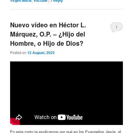
Virgen María
,
YouTube
|
1
Reply
Nuevo vídeo en Héctor L.
1
Márquez, O.P. – ¿Hijo del
Hombre, o Hijo de Dios?
Posted on
12 August, 2023
En este corto te explicamos por qué en los Evangelios Jesús, el