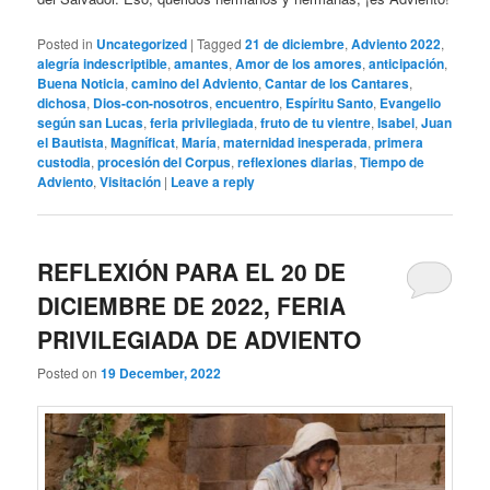
Posted in
Uncategorized
|
Tagged
21 de diciembre
,
Adviento 2022
,
alegría indescriptible
,
amantes
,
Amor de los amores
,
anticipación
,
Buena Noticia
,
camino del Adviento
,
Cantar de los Cantares
,
dichosa
,
Dios-con-nosotros
,
encuentro
,
Espíritu Santo
,
Evangelio
según san Lucas
,
feria privilegiada
,
fruto de tu vientre
,
Isabel
,
Juan
el Bautista
,
Magníficat
,
María
,
maternidad inesperada
,
primera
custodia
,
procesión del Corpus
,
reflexiones diarias
,
Tiempo de
Adviento
,
Visitación
|
Leave a reply
REFLEXIÓN PARA EL 20 DE
DICIEMBRE DE 2022, FERIA
PRIVILEGIADA DE ADVIENTO
Posted on
19 December, 2022