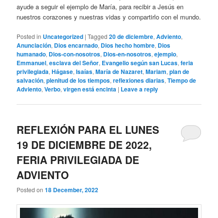
ayude a seguir el ejemplo de María, para recibir a Jesús en
nuestros corazones y nuestras vidas y compartirlo con el mundo.
Posted in
Uncategorized
|
Tagged
20 de diciembre
,
Adviento
,
Anunciación
,
Dios encarnado
,
Dios hecho hombre
,
Dios
humanado
,
Dios-con-nosotros
,
Dios-en-nosotros
,
ejemplo
,
Emmanuel
,
esclava del Señor
,
Evangelio según san Lucas
,
feria
privilegiada
,
Hágase
,
Isaías
,
María de Nazaret
,
Mariam
,
plan de
salvación
,
plenitud de los tiempos
,
reflexiones diarias
,
Tiempo de
Adviento
,
Verbo
,
virgen está encinta
|
Leave a reply
REFLEXIÓN PARA EL LUNES
19 DE DICIEMBRE DE 2022,
FERIA PRIVILEGIADA DE
ADVIENTO
Posted on
18 December, 2022