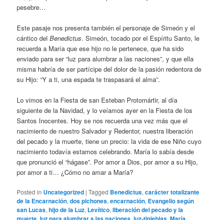
pesebre…
Este pasaje nos presenta también el personaje de Simeón y el
cántico del
Benedictus
. Simeón, tocado por el Espíritu Santo, le
recuerda a María que ese hijo no le pertenece, que ha sido
enviado para ser “luz para alumbrar a las naciones”, y que ella
misma habría de ser partícipe del dolor de la pasión redentora de
su Hijo: “Y a ti, una espada te traspasará el alma”.
Lo vimos en la Fiesta de san Esteban Protomártir, al día
siguiente de la Navidad, y lo veíamos ayer en la Fiesta de los
Santos Inocentes. Hoy se nos recuerda una vez más que el
nacimiento de nuestro Salvador y Redentor, nuestra liberación
del pecado y la muerte, tiene un precio: la vida de ese Niño cuyo
nacimiento todavía estamos celebrando. María lo sabía desde
que pronunció el “hágase”. Por amor a Dios, por amor a su Hijo,
por amor a ti… ¿Cómo no amar a María?
Posted in
Uncategorized
|
Tagged
Benedictus
,
carácter totalizante
de la Encarnación
,
dos pichones
,
encarnación
,
Evangelio según
san Lucas
,
hijo de la Luz
,
Levítico
,
liberación del pecado y la
muerte
,
luz para alumbrar a las naciones
,
luz-tinieblas
,
María
,