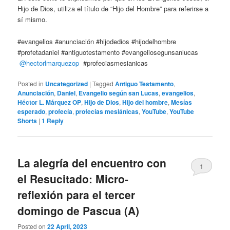
Hijo de Dios, utiliza el título de “Hijo del Hombre” para referirse a
sí mismo.
#evangelios #anunciación #hijodedios #hijodelhombre
#profetadaniel #antiguotestamento #evangeliosegunsanlucas
@hectorlmarquezop
#profeciasmesianicas
Posted in
Uncategorized
|
Tagged
Antiguo Testamento
,
Anunciación
,
Daniel
,
Evangelio según san Lucas
,
evangelios
,
Héctor L. Márquez OP
,
Hijo de Dios
,
Hijo del hombre
,
Mesías
esperado
,
profecía
,
profecías mesiánicas
,
YouTube
,
YouTube
Shorts
|
1
Reply
La alegría del encuentro con
1
el Resucitado: Micro-
reflexión para el tercer
domingo de Pascua (A)
Posted on
22 April, 2023