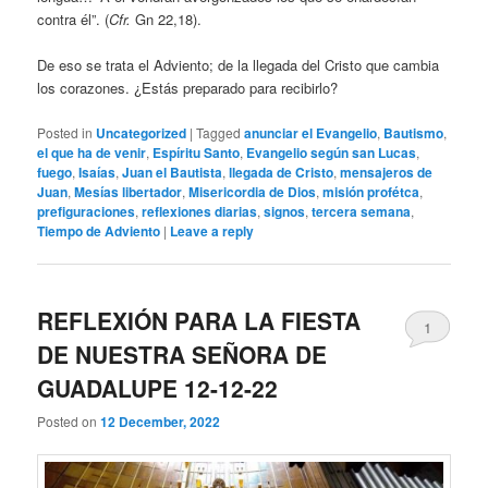
contra él”. (
Cfr.
Gn 22,18).
De eso se trata el Adviento; de la llegada del Cristo que cambia
los corazones. ¿Estás preparado para recibirlo?
Posted in
Uncategorized
|
Tagged
anunciar el Evangelio
,
Bautismo
,
el que ha de venir
,
Espíritu Santo
,
Evangelio según san Lucas
,
fuego
,
Isaías
,
Juan el Bautista
,
llegada de Cristo
,
mensajeros de
Juan
,
Mesías libertador
,
Misericordia de Dios
,
misión profétca
,
prefiguraciones
,
reflexiones diarias
,
signos
,
tercera semana
,
Tiempo de Adviento
|
Leave a reply
REFLEXIÓN PARA LA FIESTA
1
DE NUESTRA SEÑORA DE
GUADALUPE 12-12-22
Posted on
12 December, 2022