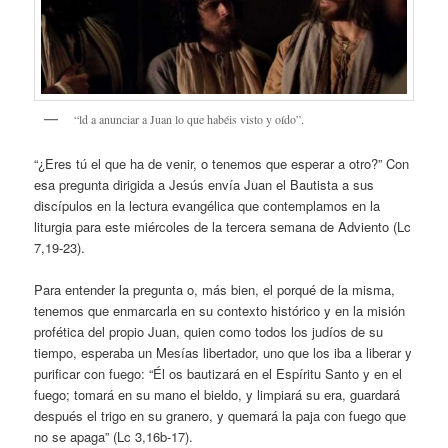
“ld a anunciar a Juan lo que habéis visto y oído”.
“¿Eres tú el que ha de venir, o tenemos que esperar a otro?” Con
esa pregunta dirigida a Jesús envía Juan el Bautista a sus
discípulos en la lectura evangélica que contemplamos en la
liturgia para este miércoles de la tercera semana de Adviento (Lc
7,19-23).
Para entender la pregunta o, más bien, el porqué de la misma,
tenemos que enmarcarla en su contexto histórico y en la misión
profética del propio Juan, quien como todos los judíos de su
tiempo, esperaba un Mesías libertador, uno que los iba a liberar y
purificar con fuego: “Él os bautizará en el Espíritu Santo y en el
fuego; tomará en su mano el bieldo, y limpiará su era, guardará
después el trigo en su granero, y quemará la paja con fuego que
no se apaga” (Lc 3,16b-17).