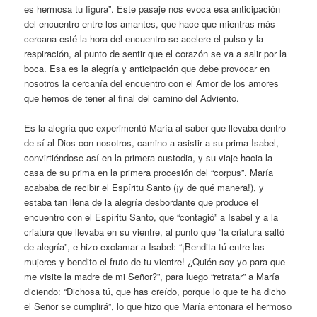
es hermosa tu figura”. Este pasaje nos evoca esa anticipación
del encuentro entre los amantes, que hace que mientras más
cercana esté la hora del encuentro se acelere el pulso y la
respiración, al punto de sentir que el corazón se va a salir por la
boca. Esa es la alegría y anticipación que debe provocar en
nosotros la cercanía del encuentro con el Amor de los amores
que hemos de tener al final del camino del Adviento.
Es la alegría que experimentó María al saber que llevaba dentro
de sí al Dios-con-nosotros, camino a asistir a su prima Isabel,
convirtiéndose así en la primera custodia, y su viaje hacia la
casa de su prima en la primera procesión del “corpus”. María
acababa de recibir el Espíritu Santo (¡y de qué manera!), y
estaba tan llena de la alegría desbordante que produce el
encuentro con el Espíritu Santo, que “contagió” a Isabel y a la
criatura que llevaba en su vientre, al punto que “la criatura saltó
de alegría”, e hizo exclamar a Isabel: “¡Bendita tú entre las
mujeres y bendito el fruto de tu vientre! ¿Quién soy yo para que
me visite la madre de mi Señor?”, para luego “retratar” a María
diciendo: “Dichosa tú, que has creído, porque lo que te ha dicho
el Señor se cumplirá”, lo que hizo que María entonara el hermoso