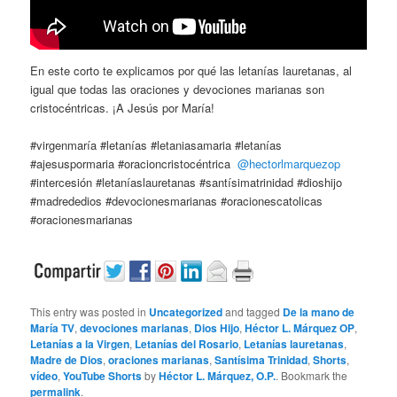
En este corto te explicamos por qué las letanías lauretanas, al
igual que todas las oraciones y devociones marianas son
cristocéntricas. ¡A Jesús por María!
#virgenmaría #letanías #letaniasamaria #letanías
#ajesuspormaria #oracioncristocéntrica
@hectorlmarquezop
#intercesión #letaníaslauretanas #santísimatrinidad #dioshijo
#madrededios #devocionesmarianas #oracionescatolicas
#oracionesmarianas
This entry was posted in
Uncategorized
and tagged
De la mano de
María TV
,
devociones marianas
,
Dios Hijo
,
Héctor L. Márquez OP
,
Letanías a la Virgen
,
Letanías del Rosario
,
Letanías lauretanas
,
Madre de Dios
,
oraciones marianas
,
Santísima Trinidad
,
Shorts
,
vídeo
,
YouTube Shorts
by
Héctor L. Márquez, O.P.
. Bookmark the
permalink
.