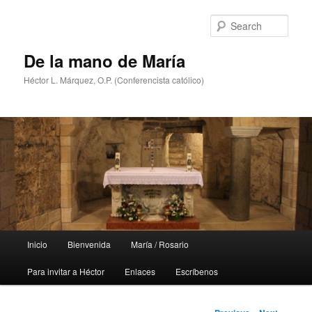
Skip
to
Sear
primary
content
De la mano de María
Héctor L. Márquez, O.P. (Conferencista católico)
Main
Inicio
Bienvenida
María / Rosario
menu
Para invitar a Héctor
Enlaces
Escríbenos
Post