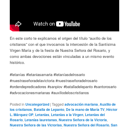
En este corto te explicamos el origen del título “auxilio de los
cristianos” con el que invocamos la intercesión de la Santísima
Virgen María y de la fiesta de Nuestra Señora del Rosario, y
como ambas devociones están vinculadas a un mismo evento
histórico.
#letanías #letaniasamaria #letaníasdelrosario
#nuestraseñoradelavictoria #nuestraseñoradelrosario
#ordendepredicadores #sanpiov #batalladelepanto #santorosario
#advocacionesmarianas #auxiliodeloscristianos
Posted in
Uncategorized
|
Tagged
advocación mariana
,
Auxilio de
los cristianos
,
Batalla de Lepanto
,
De la mano de María TV
,
Héctor
L. Márquez OP
,
Letanías
,
Letanías a la Virgen
,
Letanías del
Rosario
,
Letanías lauretanas
,
Nuestra Señora de la Victoria
,
Nuestra Señora de las Victorias
,
Nuestra Señora del Rosario
,
San