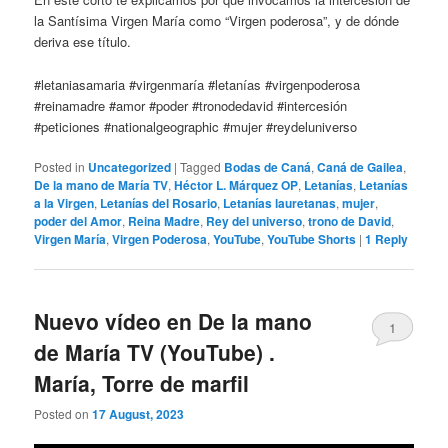
la Santísima Virgen María como “Virgen poderosa”, y de dónde
deriva ese título.
#letaniasamaria #virgenmaría #letanías #virgenpoderosa
#reinamadre #amor #poder #tronodedavid #intercesión
#peticiones #nationalgeographic #mujer #reydeluniverso
Posted in
Uncategorized
|
Tagged
Bodas de Caná
,
Caná de Gailea
,
De la mano de María TV
,
Héctor L. Márquez OP
,
Letanías
,
Letanías
a la Virgen
,
Letanías del Rosario
,
Letanías lauretanas
,
mujer
,
poder del Amor
,
Reina Madre
,
Rey del universo
,
trono de David
,
Virgen María
,
Virgen Poderosa
,
YouTube
,
YouTube Shorts
|
1
Reply
Nuevo vídeo en De la mano
1
de María TV (YouTube) .
María, Torre de marfil
Posted on
17 August, 2023