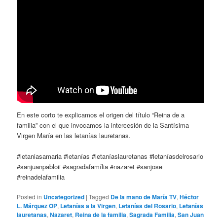
En este corto te explicamos el origen del título “Reina de a
familia” con el que invocamos la intercesión de la Santísima
Virgen María en las letanías lauretanas.
#letaniasamaria #letanías #letaníaslauretanas #letaníasdelrosario
#sanjuanpabloii #sagradafamília #nazaret #sanjose
#reinadelafamilia
Posted in
Uncategorized
|
Tagged
De la mano de María TV
,
Héctor
L. Márquez OP
,
Letanías a la Virgen
,
Letanías del Rosario
,
Letanías
lauretanas
,
Nazaret
,
Reina de la familia
,
Sagrada Familia
,
San Juan