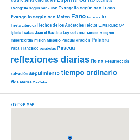
Evangelio según san Lucas
Evangelio según san Juan
Fano
fe
Evangelio según san Mateo
fariseos
Hechos de los Apóstoles
Héctor L. Márquez OP
Fiesta Litúrgica
Isaías
Ley del amor
Iglesia
Juan el Bautista
Mesías
milagros
Palabra
misericordia
oración
misión
Misterio Pascual
Pascua
Papa Francisco
parábolas
reflexiones diarias
Reino
Resurrección
tiempo ordinario
seguimiento
salvación
Vida eterna
YouTube
VISITOR MAP