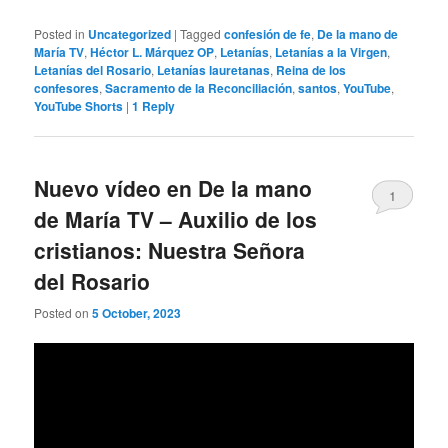
Posted in
Uncategorized
|
Tagged
confesión de fe
,
De la mano de
María TV
,
Héctor L. Márquez OP
,
Letanías
,
Letanías a la Virgen
,
Letanías del Rosario
,
Letanías lauretanas
,
Reina de los
confesores
,
Sacramento de la Reconciliación
,
santos
,
YouTube
,
YouTube Shorts
|
1
Reply
Nuevo vídeo en De la mano
1
de María TV – Auxilio de los
cristianos: Nuestra Señora
del Rosario
Posted on
5 October, 2023