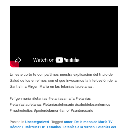
En este corto te compartimos nuestra explicación del título de
Salud de los enfermos con el que invocamos la intercesión de la
Santísima Virgen María en las letanías lauretanas.
#virgenmaría #letanías #letaniasamaria #letanías
#letaniaslauretanas #letaníasdelrosario #saluddelosenfermos
#madrededios #poderdelamor #amor #santorosario
Posted in
Uncategorized
|
Tagged
amor
,
De la mano de María TV
,
Héctor L. Márquez OP
,
Letanías
,
Letanías a la Virgen
,
Letanías del