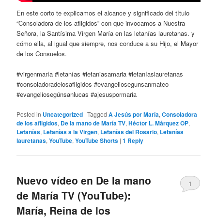
En este corto te explicamos el alcance y significado del título
“Consoladora de los afligidos” con que invocamos a Nuestra
Señora, la Santísima Virgen María en las letanías lauretanas. y
cómo ella, al igual que siempre, nos conduce a su Hijo, el Mayor
de los Consuelos.
#virgenmaría #letanías #letaniasamaria #letaníaslauretanas
#consoladoradelosafligidos #evangeliosegunsanmateo
#evangeliosegúnsanlucas #ajesuspormaria
Posted in
Uncategorized
|
Tagged
A Jesús por María
,
Consoladora
de los afligidos
,
De la mano de María TV
,
Héctor L. Márquez OP
,
Letanías
,
Letanías a la Virgen
,
Letanías del Rosario
,
Letanías
lauretanas
,
YouTube
,
YouTube Shorts
|
1
Reply
Nuevo vídeo en De la mano
1
de María TV (YouTube):
María, Reina de los