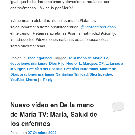
igual que todas las oraciones y devociones marianas son
cristocéntricas. ¡A Jesús por María!
#virgenmaría #letanías #letaniasamaria #letanías
#ajesuspormaria #oracioncristocéntrica
@hectorlmarquezop
#intercesión #letaníaslauretanas #santísimatrinidad #dioshijo
#madrededios #devocionesmarianas #oracionescatolicas
#oracionesmarianas
Posted in
Uncategorized
|
Tagged
De la mano de María TV
,
devociones marianas
,
Dios Hijo
,
Héctor L. Márquez OP
,
Letanías a
la Virgen
,
Letanías del Rosario
,
Letanías lauretanas
,
Madre de
Dios
,
oraciones marianas
,
Santísima Trinidad
,
Shorts
,
vídeo
,
YouTube Shorts
|
1
Reply
Nuevo vídeo en De la mano
de María TV: María, Salud de
los enfermos
Posted on
27 October, 2023