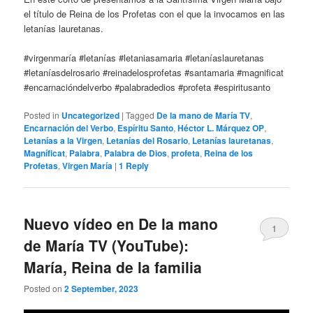
el título de Reina de los Profetas con el que la invocamos en las
letanías lauretanas.
#virgenmaría #letanías #letaniasamaria #letaníaslauretanas
#letaníasdelrosario #reinadelosprofetas #santamaria #magnificat
#encarnacióndelverbo #palabradedios #profeta #espiritusanto
Posted in
Uncategorized
|
Tagged
De la mano de María TV
,
Encarnación del Verbo
,
Espíritu Santo
,
Héctor L. Márquez OP
,
Letanías a la Virgen
,
Letanías del Rosario
,
Letanías lauretanas
,
Magníficat
,
Palabra
,
Palabra de Dios
,
profeta
,
Reina de los
Profetas
,
Virgen María
|
1
Reply
Nuevo vídeo en De la mano
1
de María TV (YouTube):
María, Reina de la familia
Posted on
2 September, 2023