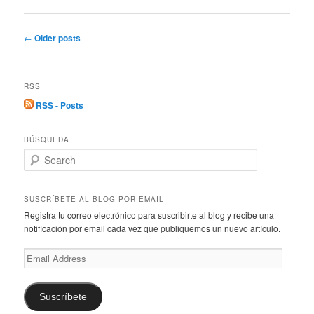
Post
←
Older posts
navigation
RSS
RSS - Posts
BÚSQUEDA
S
e
a
r
SUSCRÍBETE AL BLOG POR EMAIL
c
Registra tu correo electrónico para suscribirte al blog y recibe una
h
notificación por email cada vez que publiquemos un nuevo artículo.
Email
Address
Suscríbete