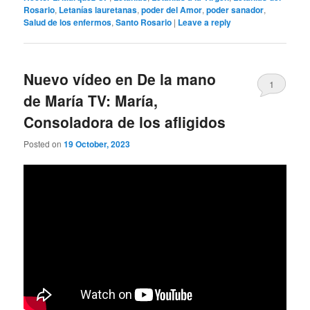
Rosario
,
Letanías lauretanas
,
poder del Amor
,
poder sanador
,
Salud de los enfermos
,
Santo Rosario
|
Leave a reply
Nuevo vídeo en De la mano
1
de María TV: María,
Consoladora de los afligidos
Posted on
19 October, 2023