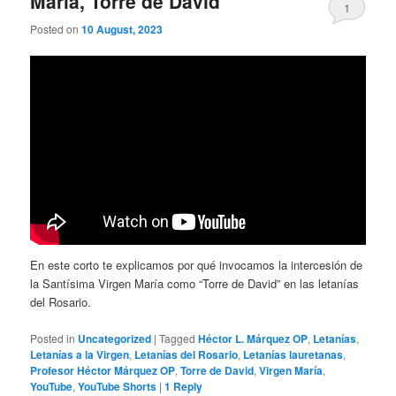
María, Torre de David
1
Posted on
10 August, 2023
En este corto te explicamos por qué invocamos la intercesión de
la Santísima Virgen María como “Torre de David” en las letanías
del Rosario.
Posted in
Uncategorized
|
Tagged
Héctor L. Márquez OP
,
Letanías
,
Letanías a la Virgen
,
Letanías del Rosario
,
Letanías lauretanas
,
Profesor Héctor Márquez OP
,
Torre de David
,
Virgen María
,
YouTube
,
YouTube Shorts
|
1
Reply