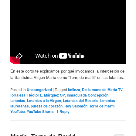
En este corto te explicamos por qué invocamos la intercesión de
la Santísima Virgen María como “Torre de marfil” en las letanías.
Posted in
Uncategorized
|
Tagged
belleza
,
De la mano de María TV
,
fortaleza
,
Héctor L. Márquez OP
,
Inmaculada Concepción
,
Letanías
,
Letanías a la Virgen
,
Letanías del Rosario
,
Letanías
lauretanas
,
pureza de corazón
,
Rey Salomón
,
Torre de marfil
,
YouTube
,
YouTube Shorts
|
1
Reply