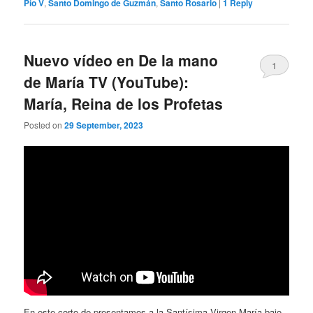
Pío V
,
Santo Domingo de Guzmán
,
Santo Rosario
|
1
Reply
Nuevo vídeo en De la mano
1
de María TV (YouTube):
María, Reina de los Profetas
Posted on
29 September, 2023
En este corto de presentamos a la Santísima Virgen María bajo