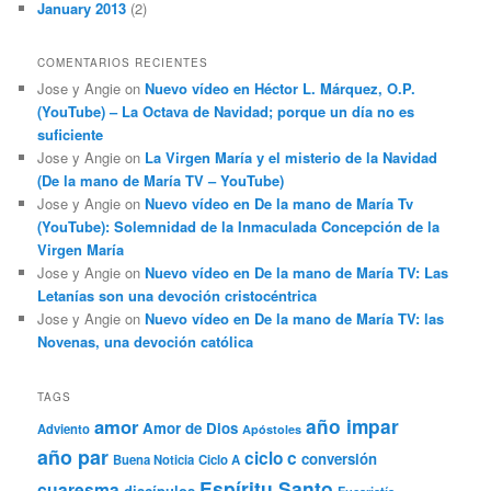
January 2013
(2)
COMENTARIOS RECIENTES
Jose y Angie
on
Nuevo vídeo en Héctor L. Márquez, O.P.
(YouTube) – La Octava de Navidad; porque un día no es
suficiente
Jose y Angie
on
La Virgen María y el misterio de la Navidad
(De la mano de María TV – YouTube)
Jose y Angie
on
Nuevo vídeo en De la mano de María Tv
(YouTube): Solemnidad de la Inmaculada Concepción de la
Virgen María
Jose y Angie
on
Nuevo vídeo en De la mano de María TV: Las
Letanías son una devoción cristocéntrica
Jose y Angie
on
Nuevo vídeo en De la mano de María TV: las
Novenas, una devoción católica
TAGS
año impar
amor
Amor de Dios
Adviento
Apóstoles
año par
ciclo c
conversión
Buena Noticia
Ciclo A
Espíritu Santo
cuaresma
discípulos
Eucaristía