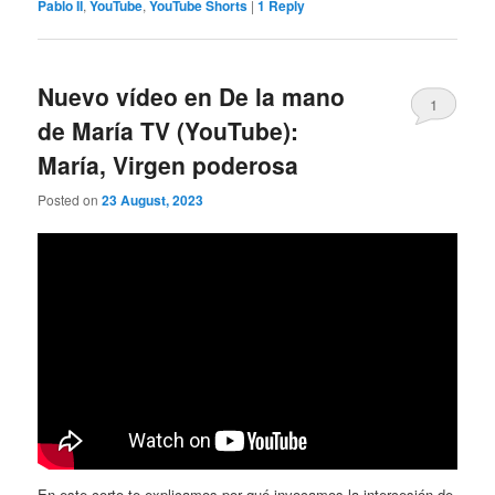
Pablo II
,
YouTube
,
YouTube Shorts
|
1
Reply
Nuevo vídeo en De la mano
1
de María TV (YouTube):
María, Virgen poderosa
Posted on
23 August, 2023
En este corto te explicamos por qué invocamos la intercesión de