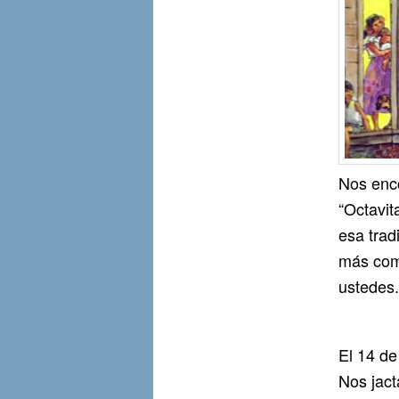
Nos enco
“Octavit
esa trad
más com
ustedes.
El 14 de
Nos jact