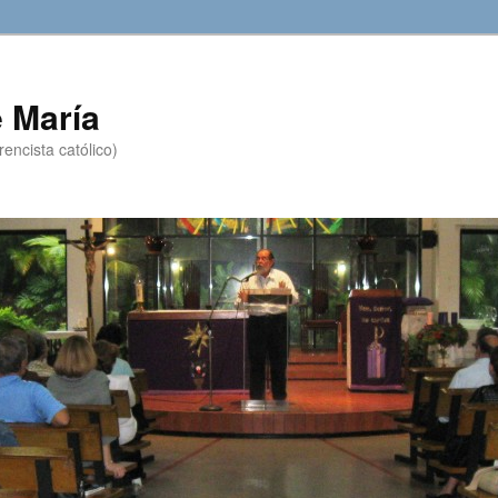
 María
encista católico)