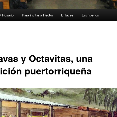
/ Rosario
Para invitar a Héctor
Enlaces
Escríbenos
avas y Octavitas, una
dición puertorriqueña