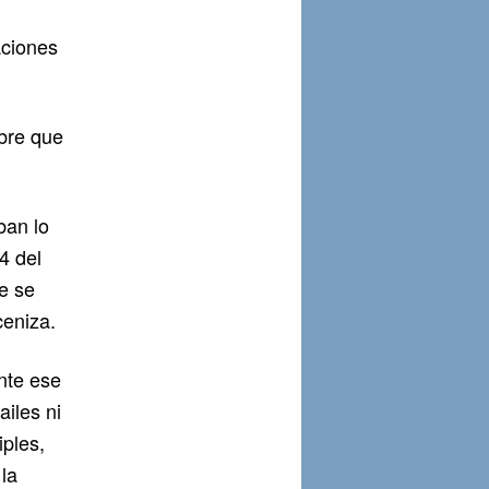
aciones
bre que
ban lo
4 del
e se
ceniza.
nte ese
ailes ni
iples,
 la