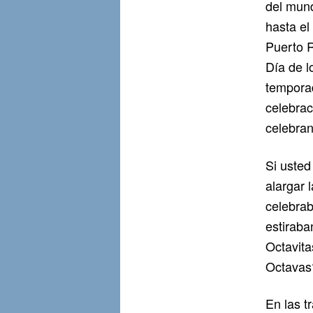
del mund
hasta el
Puerto R
Día de l
temporad
celebra
celebran
Si usted
alargar 
celebrab
estiraba
Octavita
Octavas
En las t