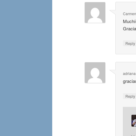
Carmen
Muchís
Gracia
Repl
adriana
gracias
Repl