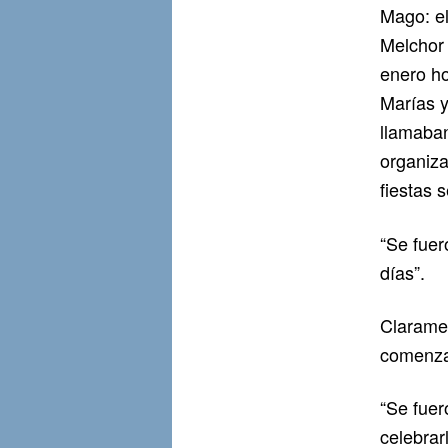
Mago: el
Melchor 
enero h
Marías y
llamaban
organiza
fiestas 
“Se fuer
días”.
Claramen
comenzab
“Se fuer
celebrar