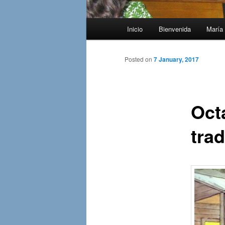
Main
Inicio
Bienvenida
María 
menu
Posted on
7 January, 2017
Oct
tra