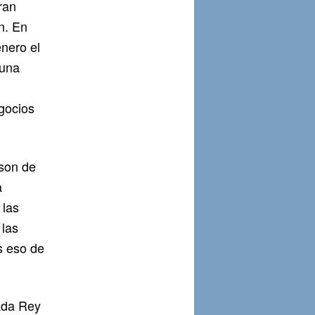
ran
n. En
nero el
 una
gocios
 son de
a
 las
 las
s eso de
cada Rey