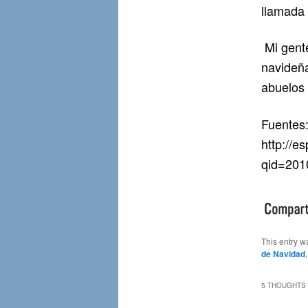
llamada 
Mi gente
navideña
abuelos 
Fuentes
http://e
qid=20
This entry w
de Navidad
5 THOUGHTS 