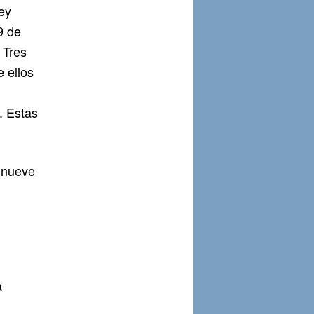
ey
9 de
 Tres
 ellos
. Estas
s nueve
a