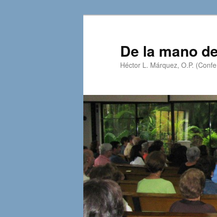
Skip
to
primary
De la mano de
content
Héctor L. Márquez, O.P. (Confer