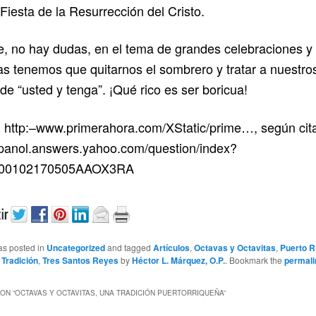
Fiesta de la Resurrección del Cristo.
, no hay dudas, en el tema de grandes celebraciones y 
s tenemos que quitarnos el sombrero y tratar a nuestro
de “usted y tenga”. ¡Qué rico es ser boricua!
: http:–www.primerahora.com/XStatic/prime…, según cit
spanol.answers.yahoo.com/question/index?
100102170505AAOX3RA
as posted in
Uncategorized
and tagged
Artículos
,
Octavas y Octavitas
,
Puerto R
,
Tradición
,
Tres Santos Reyes
by
Héctor L. Márquez, O.P.
. Bookmark the
permali
ON “
OCTAVAS Y OCTAVITAS, UNA TRADICIÓN PUERTORRIQUEÑA
”