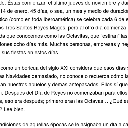
o. Éstas comienzan el último jueves de noviembre y du
 14 de enero. 45 días, o sea, un mes y medio de duració
ico (como en toda Iberoamérica) se celebra cada 6 de e
os Tres Santos Reyes Magos, pero al otro día comienza
a que conocemos como las Octavitas, que “estiran” las
ciones ocho días más. Muchas personas, empresas y ne
 sus fiestas en estos días.
 como un boricua del siglo XXI considera que esos días
las Navidades demasiado, no conoce o recuerda cómo l
an nuestros abuelos y demás antepasados. Ellos sí que
n. Después del Día de Reyes no comenzaban para ellos
s, eso era después; primero eran las Octavas… ¿Qué e
? Lee bien.
radiciones de aquellas épocas se le asignaba un día a 