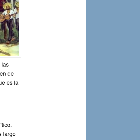
 las
gen de
ue es la
Rico.
s largo