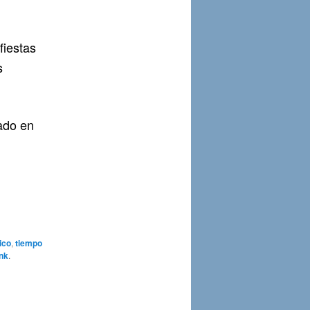
fiestas
s
ado en
ico
,
tiempo
nk
.