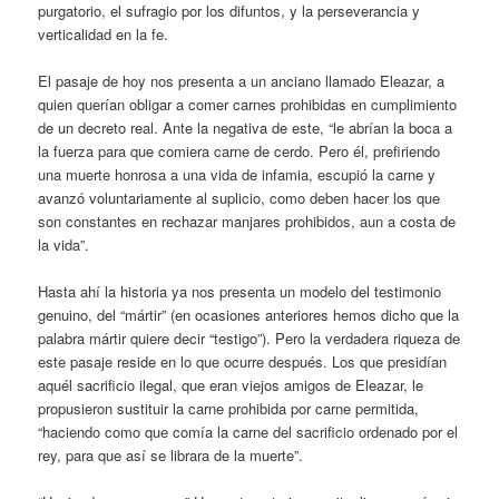
purgatorio, el sufragio por los difuntos, y la perseverancia y
verticalidad en la fe.
El pasaje de hoy nos presenta a un anciano llamado Eleazar, a
quien querían obligar a comer carnes prohibidas en cumplimiento
de un decreto real. Ante la negativa de este, “le abrían la boca a
la fuerza para que comiera carne de cerdo. Pero él, prefiriendo
una muerte honrosa a una vida de infamia, escupió la carne y
avanzó voluntariamente al suplicio, como deben hacer los que
son constantes en rechazar manjares prohibidos, aun a costa de
la vida”.
Hasta ahí la historia ya nos presenta un modelo del testimonio
genuino, del “mártir” (en ocasiones anteriores hemos dicho que la
palabra mártir quiere decir “testigo”). Pero la verdadera riqueza de
este pasaje reside en lo que ocurre después. Los que presidían
aquél sacrificio ilegal, que eran viejos amigos de Eleazar, le
propusieron sustituir la carne prohibida por carne permitida,
“haciendo como que comía la carne del sacrificio ordenado por el
rey, para que así se librara de la muerte”.