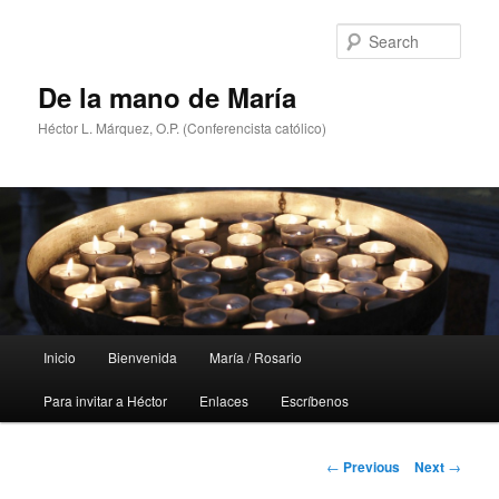
Skip
to
Sear
primary
content
De la mano de María
Héctor L. Márquez, O.P. (Conferencista católico)
Main
Inicio
Bienvenida
María / Rosario
menu
Para invitar a Héctor
Enlaces
Escríbenos
Post
←
Previous
Next
→
navigation