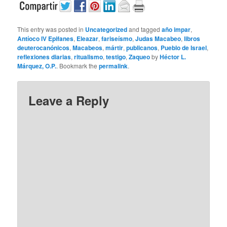
This entry was posted in
Uncategorized
and tagged
año impar
,
Antíoco IV Epifanes
,
Eleazar
,
fariseísmo
,
Judas Macabeo
,
libros
deuterocanónicos
,
Macabeos
,
mártir
,
publicanos
,
Pueblo de Israel
,
reflexiones diarias
,
ritualismo
,
testigo
,
Zaqueo
by
Héctor L.
Márquez, O.P.
. Bookmark the
permalink
.
Leave a Reply