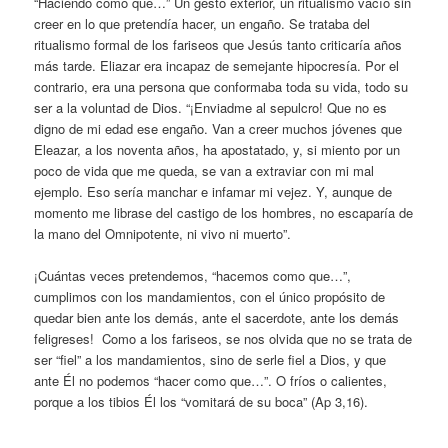
“Haciendo como que…” Un gesto exterior, un ritualismo vacío sin
creer en lo que pretendía hacer, un engaño. Se trataba del
ritualismo formal de los fariseos que Jesús tanto criticaría años
más tarde. Eliazar era incapaz de semejante hipocresía. Por el
contrario, era una persona que conformaba toda su vida, todo su
ser a la voluntad de Dios. “¡Enviadme al sepulcro! Que no es
digno de mi edad ese engaño. Van a creer muchos jóvenes que
Eleazar, a los noventa años, ha apostatado, y, si miento por un
poco de vida que me queda, se van a extraviar con mi mal
ejemplo. Eso sería manchar e infamar mi vejez. Y, aunque de
momento me librase del castigo de los hombres, no escaparía de
la mano del Omnipotente, ni vivo ni muerto”.
¡Cuántas veces pretendemos, “hacemos como que…”,
cumplimos con los mandamientos, con el único propósito de
quedar bien ante los demás, ante el sacerdote, ante los demás
feligreses! Como a los fariseos, se nos olvida que no se trata de
ser “fiel” a los mandamientos, sino de serle fiel a Dios, y que
ante Él no podemos “hacer como que…”. O fríos o calientes,
porque a los tibios Él los “vomitará de su boca” (Ap 3,16).