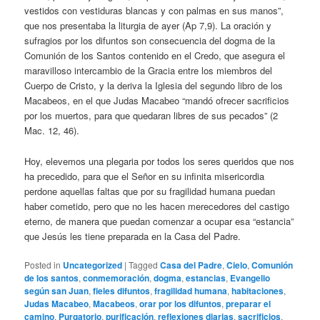
vestidos con vestiduras blancas y con palmas en sus manos”,
que nos presentaba la liturgia de ayer (Ap 7,9). La oración y
sufragios por los difuntos son consecuencia del dogma de la
Comunión de los Santos contenido en el Credo, que asegura el
maravilloso intercambio de la Gracia entre los miembros del
Cuerpo de Cristo, y la deriva la Iglesia del segundo libro de los
Macabeos, en el que Judas Macabeo “mandó ofrecer sacrificios
por los muertos, para que quedaran libres de sus pecados” (2
Mac. 12, 46).
Hoy, elevemos una plegaria por todos los seres queridos que nos
ha precedido, para que el Señor en su infinita misericordia
perdone aquellas faltas que por su fragilidad humana puedan
haber cometido, pero que no les hacen merecedores del castigo
eterno, de manera que puedan comenzar a ocupar esa “estancia”
que Jesús les tiene preparada en la Casa del Padre.
Posted in
Uncategorized
|
Tagged
Casa del Padre
,
Cielo
,
Comunión
de los santos
,
conmemoración
,
dogma
,
estancias
,
Evangelio
según san Juan
,
fieles difuntos
,
fragilidad humana
,
habitaciones
,
Judas Macabeo
,
Macabeos
,
orar por los difuntos
,
preparar el
camino
,
Purgatorio
,
purificación
,
reflexiones diarias
,
sacrificios
,