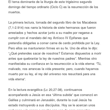
El tema dominante de la liturgia de este trigésimo segundo
domingo del tiempo ordinario (Ciclo C) es la resurrección de los
muertos.
La primera lectura, tomada del segundo libro de los Macabeos
(7,1-2.914) nos narra la historia de siete hermanos que fueron
arrestados y hechos azotar junto a su madre por negarse a
cumplir con el mandato del rey Antíoco IV Epifanes que
pretendía obligarles a comer carne de cerdo prohibida por la Ley.
Pero ellos se mantuvieron firmes en su fe. Uno de ellos le dijo:
“¿Qué pretendes sacar de nosotros? Estamos dispuestos a morir
antes que quebrantar la ley de nuestros padres”. Mientras otro
manifestaba su confianza en la resurrección a la vida eterna: “Tú,
malvado, nos arrancas la vida presente; pero, cuando hayamos
muerto por su ley, el rey del universo nos resucitará para una
vida eterna”.
En la lectura evangélica (Lc 20,27-38), continuamos
acompañando a Jesús en esa “última subida” que comenzó en
Galilea y culminará en Jerusalén, durante la cual Jesús ha
estado instruyendo a sus discípulos. Hoy se le acercan unos