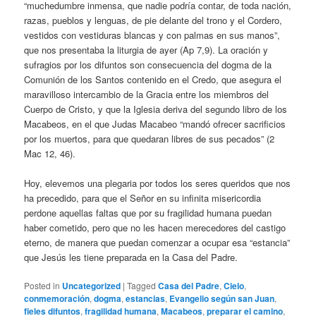
“muchedumbre inmensa, que nadie podría contar, de toda nación,
razas, pueblos y lenguas, de pie delante del trono y el Cordero,
vestidos con vestiduras blancas y con palmas en sus manos”,
que nos presentaba la liturgia de ayer (Ap 7,9). La oración y
sufragios por los difuntos son consecuencia del dogma de la
Comunión de los Santos contenido en el Credo, que asegura el
maravilloso intercambio de la Gracia entre los miembros del
Cuerpo de Cristo, y que la Iglesia deriva del segundo libro de los
Macabeos, en el que Judas Macabeo “mandó ofrecer sacrificios
por los muertos, para que quedaran libres de sus pecados” (2
Mac 12, 46).
Hoy, elevemos una plegaria por todos los seres queridos que nos
ha precedido, para que el Señor en su infinita misericordia
perdone aquellas faltas que por su fragilidad humana puedan
haber cometido, pero que no les hacen merecedores del castigo
eterno, de manera que puedan comenzar a ocupar esa “estancia”
que Jesús les tiene preparada en la Casa del Padre.
Posted in
Uncategorized
|
Tagged
Casa del Padre
,
Cielo
,
conmemoración
,
dogma
,
estancias
,
Evangelio según san Juan
,
fieles difuntos
,
fragilidad humana
,
Macabeos
,
preparar el camino
,