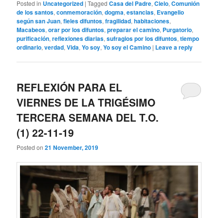
Posted in
Uncategorized
|
Tagged
Casa del Padre
,
Cielo
,
Comunión
de los santos
,
conmemoración
,
dogma
,
estancias
,
Evangelio
según san Juan
,
fieles difuntos
,
fragilidad
,
habitaciones
,
Macabeos
,
orar por los difuntos
,
preparar el camino
,
Purgatorio
,
purificación
,
reflexiones diarias
,
sufragios por los difuntos
,
tiempo
ordinario
,
verdad
,
Vida
,
Yo soy
,
Yo soy el Camino
|
Leave a reply
REFLEXIÓN PARA EL
VIERNES DE LA TRIGÉSIMO
TERCERA SEMANA DEL T.O.
(1) 22-11-19
Posted on
21 November, 2019