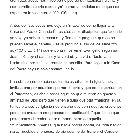
eternidad. Jesús nos hace partícipes de su naturaleza divina, y
nos permite hacerlo desde “ya”, como un anticipo de lo que nos
espera en la vida eterna (
Cfr
. Gál 2,20).
Antes de irse, Jesús nos dejó un “mapa” de cómo llegar a la
Casa del Padre. Cuando Él les dice a los discípulos que “adonde
yo voy, ya sabéis el camino”, y Tomás le pregunta que cómo
pueden saber el camino, Jesús pronuncia uno de los siete “Yo
soy” (
Cfr
. Ex 3,14) que encontramos en el Evangelio según san
Juan: “
Yo soy
el camino, y la verdad, y la vida. Nadie va al
Padre sino por mí”. La fórmula es sencilla. Para llegar a la Casa
del Padre hay un solo camino: Jesús.
En esta conmemoración de los fieles difuntos la Iglesia nos
invita a orar por aquellos que han muerto y que se encuentran en
el Purgatorio, es decir, todos aquellos que mueren en gracia y
amistad de Dios pero que tienen alguna que otra “mancha” en su
túnica blanca. La Iglesia nos enseña que con nuestras oraciones
podemos ayudar a ese proceso de “purificación” que tienen que
pasar antes de poder pasar a formar parte de aquella
“muchedumbre inmensa, que nadie podría contar, de toda nación,
razas, pueblos y lenguas, de pie delante del trono y el Cordero,