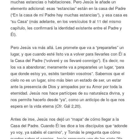
muchas estancias o habitaciones. Pero Jesús le añade un
elemento adicional: esas “estancias” están en la casa del Padre
(“En la casa de mi Padre hay muchas estancias”), y esa casa es
“su Casa” (más adelante, en los versículos 9 al 11 del mismo
capítulo, les confirmará la identidad existente entre el Padre y
Él).
Pero Jesús va más allá. Les promete que va a “prepararles” un
lugar, y que cuando esté listo va a volver para llevarles con Él a
la Casa del Padre (“volveré y os llevaré conmigo”). Es decir, no
los va a abandonar; meramente va a prepararles un lugar, “para
que donde estoy yo, estéis también vosotros”. Sabemos que el
cielo no es un lugar, sino más bien un estado de ser, un estar
ante la presencia de Dios y arropados por su Amor por toda la
eternidad. Jesús nos hace partícipes de su naturaleza divina, y
nos permite hacerlo desde “ya”, como un anticipo de lo que nos
espera en la vida eterna (
Cfr
. Gál 2,20).
Antes de irse, Jesús nos dejó un “mapa” de cómo llegar a la
Casa del Padre. Cuando Él les dice a los discípulos que “adonde
yo voy, ya sabéis el camino”, y Tomás le pregunta que cómo
pueden saber el camino, Jesús pronuncia uno de los siete “Yo