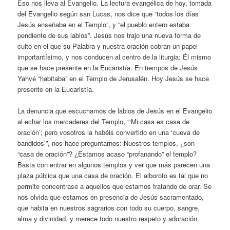
Eso nos lleva al Evangelio. La lectura evangélica de hoy, tomada
del Evangelio según san Lucas, nos dice que “todos los días
Jesús enseñaba en el Templo”, y “el pueblo entero estaba
pendiente de sus labios”. Jesús nos trajo una nueva forma de
culto en el que su Palabra y nuestra oración cobran un papel
importantísimo, y nos conducen al centro de la liturgia: Él mismo
que se hace presente en la Eucaristía. En tiempos de Jesús
Yahvé “habitaba” en el Templo de Jerusalén. Hoy Jesús se hace
presente en la Eucaristía.
La denuncia que escuchamos de labios de Jesús en el Evangelio
al echar los mercaderes del Templo, “‘Mi casa es casa de
oración’; pero vosotros la habéis convertido en una ‘cueva de
bandidos’”, nos hace preguntarnos: Nuestros templos, ¿son
“casa de oración”? ¿Estamos acaso “profanando” el templo?
Basta con entrar en algunos templos y ver que más parecen una
plaza pública que una casa de oración. El alboroto es tal que no
permite concentrase a aquellos que estamos tratando de orar. Se
nos olvida que estamos en presencia de Jesús sacramentado,
que habita en nuestros sagrarios con todo su cuerpo, sangre,
alma y divinidad, y merece todo nuestro respeto y adoración.