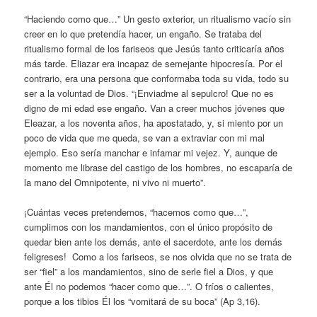
“Haciendo como que…” Un gesto exterior, un ritualismo vacío sin
creer en lo que pretendía hacer, un engaño. Se trataba del
ritualismo formal de los fariseos que Jesús tanto criticaría años
más tarde. Eliazar era incapaz de semejante hipocresía. Por el
contrario, era una persona que conformaba toda su vida, todo su
ser a la voluntad de Dios. “¡Enviadme al sepulcro! Que no es
digno de mi edad ese engaño. Van a creer muchos jóvenes que
Eleazar, a los noventa años, ha apostatado, y, si miento por un
poco de vida que me queda, se van a extraviar con mi mal
ejemplo. Eso sería manchar e infamar mi vejez. Y, aunque de
momento me librase del castigo de los hombres, no escaparía de
la mano del Omnipotente, ni vivo ni muerto”.
¡Cuántas veces pretendemos, “hacemos como que…”,
cumplimos con los mandamientos, con el único propósito de
quedar bien ante los demás, ante el sacerdote, ante los demás
feligreses! Como a los fariseos, se nos olvida que no se trata de
ser “fiel” a los mandamientos, sino de serle fiel a Dios, y que
ante Él no podemos “hacer como que…”. O fríos o calientes,
porque a los tibios Él los “vomitará de su boca” (Ap 3,16).