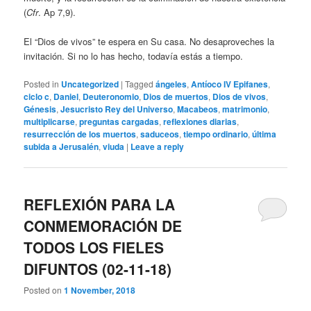
(
Cfr
. Ap 7,9).
El “Dios de vivos” te espera en Su casa. No desaproveches la
invitación. Si no lo has hecho, todavía estás a tiempo.
Posted in
Uncategorized
|
Tagged
ángeles
,
Antíoco IV Epifanes
,
ciclo c
,
Daniel
,
Deuteronomio
,
Dios de muertos
,
Dios de vivos
,
Génesis
,
Jesucristo Rey del Universo
,
Macabeos
,
matrimonio
,
multiplicarse
,
preguntas cargadas
,
reflexiones diarias
,
resurrección de los muertos
,
saduceos
,
tiempo ordinario
,
última
subida a Jerusalén
,
viuda
|
Leave a reply
REFLEXIÓN PARA LA
CONMEMORACIÓN DE
TODOS LOS FIELES
DIFUNTOS (02-11-18)
Posted on
1 November, 2018