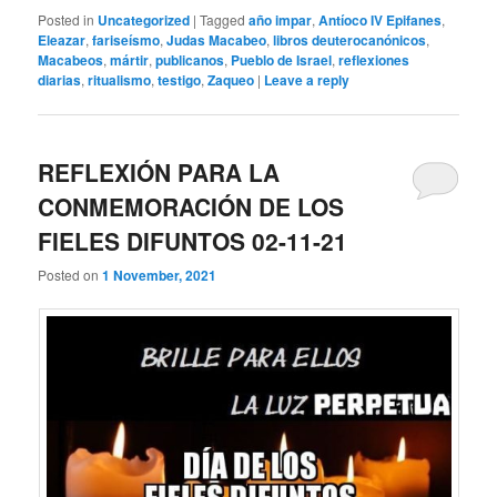
Posted in
Uncategorized
|
Tagged
año impar
,
Antíoco IV Epifanes
,
Eleazar
,
fariseísmo
,
Judas Macabeo
,
libros deuterocanónicos
,
Macabeos
,
mártir
,
publicanos
,
Pueblo de Israel
,
reflexiones
diarias
,
ritualismo
,
testigo
,
Zaqueo
|
Leave a reply
REFLEXIÓN PARA LA
CONMEMORACIÓN DE LOS
FIELES DIFUNTOS 02-11-21
Posted on
1 November, 2021