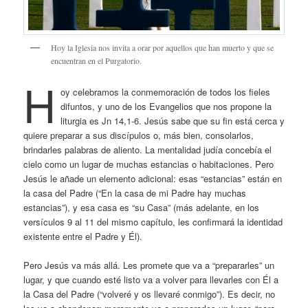
Hoy la Iglesia nos invita a orar por aquellos que han muerto y que se
encuentran en el Purgatorio.
H
oy celebramos la conmemoración de todos los fieles
difuntos, y uno de los Evangelios que nos propone la
liturgia es Jn 14,1-6. Jesús sabe que su fin está cerca y
quiere preparar a sus discípulos o, más bien, consolarlos,
brindarles palabras de aliento. La mentalidad judía concebía el
cielo como un lugar de muchas estancias o habitaciones. Pero
Jesús le añade un elemento adicional: esas “estancias” están en
la casa del Padre (“En la casa de mi Padre hay muchas
estancias”), y esa casa es “su Casa” (más adelante, en los
versículos 9 al 11 del mismo capítulo, les confirmará la identidad
existente entre el Padre y Él).
Pero Jesús va más allá. Les promete que va a “prepararles” un
lugar, y que cuando esté listo va a volver para llevarles con Él a
la Casa del Padre (“volveré y os llevaré conmigo”). Es decir, no