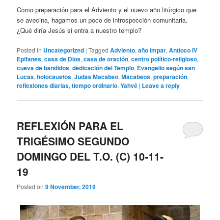
Como preparación para el Adviento y el nuevo año litúrgico que
se avecina, hagamos un poco de introspección comunitaria.
¿Qué diría Jesús si entra a nuestro templo?
Posted in
Uncategorized
|
Tagged
Adviento
,
año impar
,
Antíoco IV
Epifanes
,
casa de Dios
,
casa de oración
,
centro político-religioso
,
cueva de bandidos
,
dedicación del Templo
,
Evangelio según san
Lucas
,
holocaustos
,
Judas Macabeo
,
Macabeos
,
preparación
,
reflexiones diarias
,
tiempo ordinario
,
Yahvé
|
Leave a reply
REFLEXIÓN PARA EL
TRIGÉSIMO SEGUNDO
DOMINGO DEL T.O. (C) 10-11-
19
Posted on
9 November, 2019