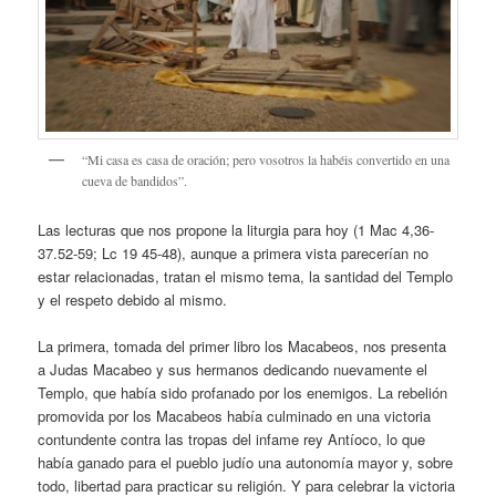
“Mi casa es casa de oración; pero vosotros la habéis convertido en una
cueva de bandidos”.
Las lecturas que nos propone la liturgia para hoy (1 Mac 4,36-
37.52-59; Lc 19 45-48), aunque a primera vista parecerían no
estar relacionadas, tratan el mismo tema, la santidad del Templo
y el respeto debido al mismo.
La primera, tomada del primer libro los Macabeos, nos presenta
a Judas Macabeo y sus hermanos dedicando nuevamente el
Templo, que había sido profanado por los enemigos. La rebelión
promovida por los Macabeos había culminado en una victoria
contundente contra las tropas del infame rey Antíoco, lo que
había ganado para el pueblo judío una autonomía mayor y, sobre
todo, libertad para practicar su religión. Y para celebrar la victoria