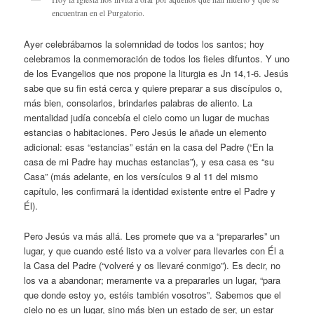
encuentran en el Purgatorio.
Ayer celebrábamos la solemnidad de todos los santos; hoy
celebramos la conmemoración de todos los fieles difuntos. Y uno
de los Evangelios que nos propone la liturgia es Jn 14,1-6. Jesús
sabe que su fin está cerca y quiere preparar a sus discípulos o,
más bien, consolarlos, brindarles palabras de aliento. La
mentalidad judía concebía el cielo como un lugar de muchas
estancias o habitaciones. Pero Jesús le añade un elemento
adicional: esas “estancias” están en la casa del Padre (“En la
casa de mi Padre hay muchas estancias”), y esa casa es “su
Casa” (más adelante, en los versículos 9 al 11 del mismo
capítulo, les confirmará la identidad existente entre el Padre y
Él).
Pero Jesús va más allá. Les promete que va a “prepararles” un
lugar, y que cuando esté listo va a volver para llevarles con Él a
la Casa del Padre (“volveré y os llevaré conmigo”). Es decir, no
los va a abandonar; meramente va a prepararles un lugar, “para
que donde estoy yo, estéis también vosotros”. Sabemos que el
cielo no es un lugar, sino más bien un estado de ser, un estar