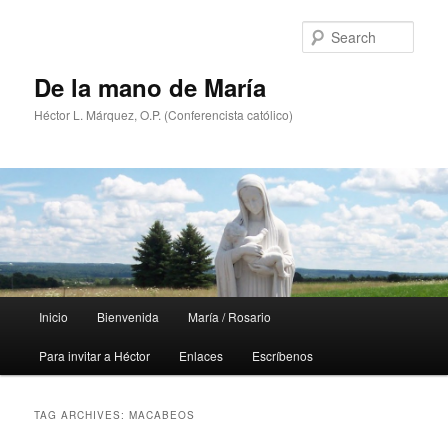
Skip
Skip
to
to
Sear
primary
secondary
content
content
De la mano de María
Héctor L. Márquez, O.P. (Conferencista católico)
Main
Inicio
Bienvenida
María / Rosario
menu
Para invitar a Héctor
Enlaces
Escríbenos
TAG ARCHIVES:
MACABEOS