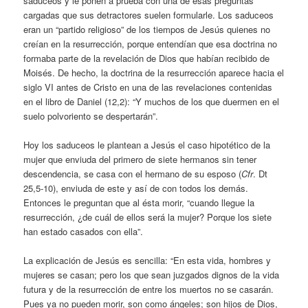
saduceos y le ponen a prueba con una de esas preguntas
cargadas que sus detractores suelen formularle. Los saduceos
eran un “partido religioso” de los tiempos de Jesús quienes no
creían en la resurrección, porque entendían que esa doctrina no
formaba parte de la revelación de Dios que habían recibido de
Moisés. De hecho, la doctrina de la resurrección aparece hacia el
siglo VI antes de Cristo en una de las revelaciones contenidas
en el libro de Daniel (12,2): “Y muchos de los que duermen en el
suelo polvoriento se despertarán”.
Hoy los saduceos le plantean a Jesús el caso hipotético de la
mujer que enviuda del primero de siete hermanos sin tener
descendencia, se casa con el hermano de su esposo (
Cfr
. Dt
25,5-10), enviuda de este y así de con todos los demás.
Entonces le preguntan que al ésta morir, “cuando llegue la
resurrección, ¿de cuál de ellos será la mujer? Porque los siete
han estado casados con ella”.
La explicación de Jesús es sencilla: “En esta vida, hombres y
mujeres se casan; pero los que sean juzgados dignos de la vida
futura y de la resurrección de entre los muertos no se casarán.
Pues ya no pueden morir, son como ángeles; son hijos de Dios,