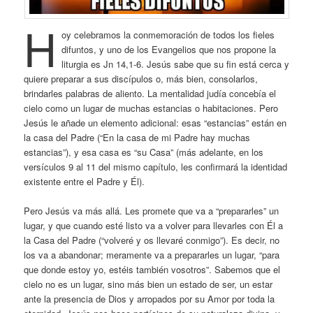
H
oy celebramos la conmemoración de todos los fieles
difuntos, y uno de los Evangelios que nos propone la
liturgia es Jn 14,1-6. Jesús sabe que su fin está cerca y
quiere preparar a sus discípulos o, más bien, consolarlos,
brindarles palabras de aliento. La mentalidad judía concebía el
cielo como un lugar de muchas estancias o habitaciones. Pero
Jesús le añade un elemento adicional: esas “estancias” están en
la casa del Padre (“En la casa de mi Padre hay muchas
estancias”), y esa casa es “su Casa” (más adelante, en los
versículos 9 al 11 del mismo capítulo, les confirmará la identidad
existente entre el Padre y Él).
Pero Jesús va más allá. Les promete que va a “prepararles” un
lugar, y que cuando esté listo va a volver para llevarles con Él a
la Casa del Padre (“volveré y os llevaré conmigo”). Es decir, no
los va a abandonar; meramente va a prepararles un lugar, “para
que donde estoy yo, estéis también vosotros”. Sabemos que el
cielo no es un lugar, sino más bien un estado de ser, un estar
ante la presencia de Dios y arropados por su Amor por toda la