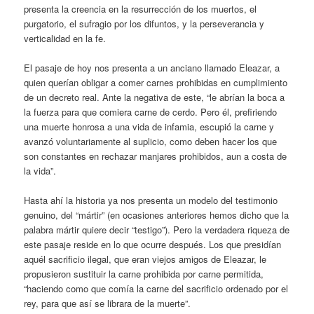
presenta la creencia en la resurrección de los muertos, el
purgatorio, el sufragio por los difuntos, y la perseverancia y
verticalidad en la fe.
El pasaje de hoy nos presenta a un anciano llamado Eleazar, a
quien querían obligar a comer carnes prohibidas en cumplimiento
de un decreto real. Ante la negativa de este, “le abrían la boca a
la fuerza para que comiera carne de cerdo. Pero él, prefiriendo
una muerte honrosa a una vida de infamia, escupió la carne y
avanzó voluntariamente al suplicio, como deben hacer los que
son constantes en rechazar manjares prohibidos, aun a costa de
la vida”.
Hasta ahí la historia ya nos presenta un modelo del testimonio
genuino, del “mártir” (en ocasiones anteriores hemos dicho que la
palabra mártir quiere decir “testigo”). Pero la verdadera riqueza de
este pasaje reside en lo que ocurre después. Los que presidían
aquél sacrificio ilegal, que eran viejos amigos de Eleazar, le
propusieron sustituir la carne prohibida por carne permitida,
“haciendo como que comía la carne del sacrificio ordenado por el
rey, para que así se librara de la muerte”.