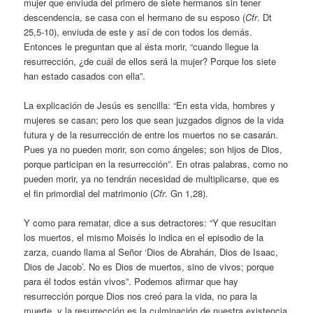
mujer que enviuda del primero de siete hermanos sin tener
descendencia, se casa con el hermano de su esposo (
Cfr
. Dt
25,5-10), enviuda de este y así de con todos los demás.
Entonces le preguntan que al ésta morir, “cuando llegue la
resurrección, ¿de cuál de ellos será la mujer? Porque los siete
han estado casados con ella”.
La explicación de Jesús es sencilla: “En esta vida, hombres y
mujeres se casan; pero los que sean juzgados dignos de la vida
futura y de la resurrección de entre los muertos no se casarán.
Pues ya no pueden morir, son como ángeles; son hijos de Dios,
porque participan en la resurrección”. En otras palabras, como no
pueden morir, ya no tendrán necesidad de multiplicarse, que es
el fin primordial del matrimonio (
Cfr
. Gn 1,28).
Y como para rematar, dice a sus detractores: “Y que resucitan
los muertos, el mismo Moisés lo indica en el episodio de la
zarza, cuando llama al Señor ‘Dios de Abrahán, Dios de Isaac,
Dios de Jacob’. No es Dios de muertos, sino de vivos; porque
para él todos están vivos”. Podemos afirmar que hay
resurrección porque Dios nos creó para la vida, no para la
muerte, y la resurrección es la culminación de nuestra existencia