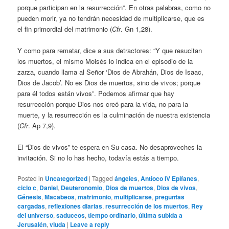
porque participan en la resurrección”. En otras palabras, como no
pueden morir, ya no tendrán necesidad de multiplicarse, que es
el fin primordial del matrimonio (
Cfr
. Gn 1,28).
Y como para rematar, dice a sus detractores: “Y que resucitan
los muertos, el mismo Moisés lo indica en el episodio de la
zarza, cuando llama al Señor ‘Dios de Abrahán, Dios de Isaac,
Dios de Jacob’. No es Dios de muertos, sino de vivos; porque
para él todos están vivos”. Podemos afirmar que hay
resurrección porque Dios nos creó para la vida, no para la
muerte, y la resurrección es la culminación de nuestra existencia
(
Cfr
. Ap 7,9).
El “Dios de vivos” te espera en Su casa. No desaproveches la
invitación. Si no lo has hecho, todavía estás a tiempo.
Posted in
Uncategorized
|
Tagged
ángeles
,
Antíoco IV Epifanes
,
ciclo c
,
Daniel
,
Deuteronomio
,
Dios de muertos
,
Dios de vivos
,
Génesis
,
Macabeos
,
matrimonio
,
multiplicarse
,
preguntas
cargadas
,
reflexiones diarias
,
resurrección de los muertos
,
Rey
del universo
,
saduceos
,
tiempo ordinario
,
última subida a
Jerusalén
,
viuda
|
Leave a reply