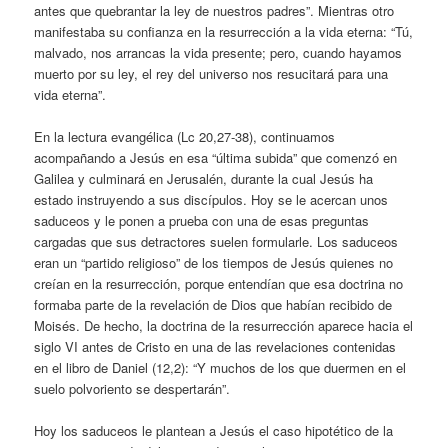
antes que quebrantar la ley de nuestros padres”. Mientras otro
manifestaba su confianza en la resurrección a la vida eterna: “Tú,
malvado, nos arrancas la vida presente; pero, cuando hayamos
muerto por su ley, el rey del universo nos resucitará para una
vida eterna”.
En la lectura evangélica (Lc 20,27-38), continuamos
acompañando a Jesús en esa “última subida” que comenzó en
Galilea y culminará en Jerusalén, durante la cual Jesús ha
estado instruyendo a sus discípulos. Hoy se le acercan unos
saduceos y le ponen a prueba con una de esas preguntas
cargadas que sus detractores suelen formularle. Los saduceos
eran un “partido religioso” de los tiempos de Jesús quienes no
creían en la resurrección, porque entendían que esa doctrina no
formaba parte de la revelación de Dios que habían recibido de
Moisés. De hecho, la doctrina de la resurrección aparece hacia el
siglo VI antes de Cristo en una de las revelaciones contenidas
en el libro de Daniel (12,2): “Y muchos de los que duermen en el
suelo polvoriento se despertarán”.
Hoy los saduceos le plantean a Jesús el caso hipotético de la