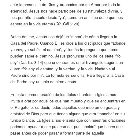
ante la presencia de Dios y arropados por su Amor por toda la
eternidad. Jesús nos hace partícipes de su naturaleza divina, y
nos permite hacerlo desde “ya”, como un anticipo de lo que nos
espera en la vida eterna (
Cfr
. Gál 2,20).
Antes de irse, Jesús nos dejó un “mapa” de cómo llegar a la
Casa del Padre. Cuando Él les dice a los discípulos que “adonde
yo voy, ya sabéis el camino”, y Tomás le pregunta que cómo
pueden saber el camino, Jesús pronuncia uno de los siete “Yo
soy” (
Cfr
. Ex 3,14) que encontramos en el Evangelio según san
Juan: “
Yo soy
el camino, y la verdad, y la vida. Nadie va al
Padre sino por mí”. La fórmula es sencilla. Para llegar a la Casa
del Padre hay un solo camino: Jesús.
En esta conmemoración de los fieles difuntos la Iglesia nos
invita a orar por aquellos que han muerto y que se encuentran en
el Purgatorio, es decir, todos aquellos que mueren en gracia y
amistad de Dios pero que tienen alguna que otra “mancha” en su
túnica blanca. La Iglesia nos enseña que con nuestras oraciones
podemos ayudar a ese proceso de “purificación” que tienen que
pasar antes de poder pasar a formar parte de aquella