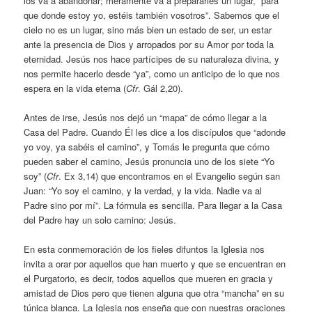
los va a abandonar; meramente va a prepararles un lugar, “para
que donde estoy yo, estéis también vosotros”. Sabemos que el
cielo no es un lugar, sino más bien un estado de ser, un estar
ante la presencia de Dios y arropados por su Amor por toda la
eternidad. Jesús nos hace partícipes de su naturaleza divina, y
nos permite hacerlo desde “ya”, como un anticipo de lo que nos
espera en la vida eterna (
Cfr
. Gál 2,20).
Antes de irse, Jesús nos dejó un “mapa” de cómo llegar a la
Casa del Padre. Cuando Él les dice a los discípulos que “adonde
yo voy, ya sabéis el camino”, y Tomás le pregunta que cómo
pueden saber el camino, Jesús pronuncia uno de los siete “Yo
soy” (
Cfr
. Ex 3,14) que encontramos en el Evangelio según san
Juan: “Yo soy el camino, y la verdad, y la vida. Nadie va al
Padre sino por mí”. La fórmula es sencilla. Para llegar a la Casa
del Padre hay un solo camino: Jesús.
En esta conmemoración de los fieles difuntos la Iglesia nos
invita a orar por aquellos que han muerto y que se encuentran en
el Purgatorio, es decir, todos aquellos que mueren en gracia y
amistad de Dios pero que tienen alguna que otra “mancha” en su
túnica blanca. La Iglesia nos enseña que con nuestras oraciones