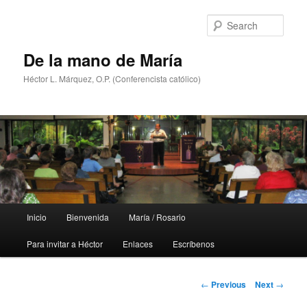
Skip
to
Sear
primary
content
De la mano de María
Héctor L. Márquez, O.P. (Conferencista católico)
Main
Inicio
Bienvenida
María / Rosario
menu
Para invitar a Héctor
Enlaces
Escríbenos
Post
←
Previous
Next
→
navigation