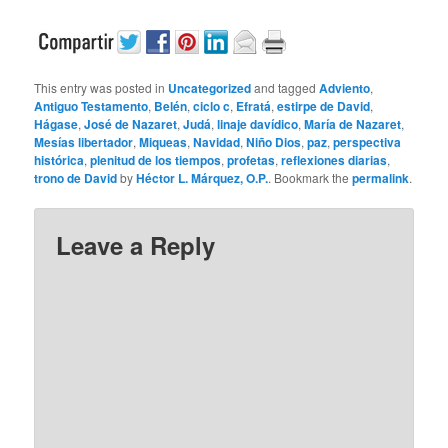
This entry was posted in
Uncategorized
and tagged
Adviento
,
Antiguo Testamento
,
Belén
,
ciclo c
,
Efratá
,
estirpe de David
,
Hágase
,
José de Nazaret
,
Judá
,
linaje davídico
,
María de Nazaret
,
Mesías libertador
,
Miqueas
,
Navidad
,
Niño Dios
,
paz
,
perspectiva
histórica
,
plenitud de los tiempos
,
profetas
,
reflexiones diarias
,
trono de David
by
Héctor L. Márquez, O.P.
. Bookmark the
permalink
.
Leave a Reply