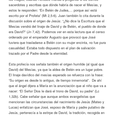
sacerdotes y escribas que dónde habría de nacer el Mesías, y
estos le responden: “En Belén de Judea,… porque así está
escrito por el Profeta” (Mt 2,5-6). Juan también lo cita durante la
discusión sobre el origen de Jesús: “¿No dice la Escritura que el
Mesías vendrá del linaje de David y de Belén, el pueblo de donde
era David?” (Jn 7,42). Podemos ver en esta lectura que el censo
ordenado por el emperador Augusto que provocó que José
tuviera que trasladarse a Belén con su mujer encinta, no fue pura
casualidad. Estaba todo dispuesto en el plan de salvación
trazado por el Padre desde la eternidad.
Esta profecía nos señala también el origen humilde (al igual que
David) del Mesías, ya que la aldea de Belén era un lugar pobre.
El linaje davídico del mesías esperado se refuerza con la frase:
“Su origen es desde lo antiguo, de tiempo inmemorial”. De ahí
que el ángel dijera a María en la anunciación que al niño que va a
nacer: “El Señor Dios le dará el trono de David, su padre” (Lc
1,32b). Cabe señalar que aunque ambos evangelistas que
mencionan las circunstancias del nacimiento de Jesús (Mateo y
Lucas) enfatizan que José, esposo de María y padre putativo de
Jesús, pertenecía a la estirpe de David, la tradición, recogida en