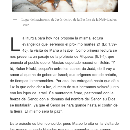
Lugar del nacimiento de Jesús dentro de la Basílica de la Natividad en
Belén
L
a liturgia para hoy nos propone la misma lectura
evangélica que leeremos el próximo martes 21 (Lc 1,39-
45), la visita de María a Isabel. Como primera lectura se
nos presenta un pasaje de la profecía de Miqueas (5,1-4), que
anuncia al pueblo que el Mesías esperado nacerá en Belén: “Y
tú, Belén Efratá, pequeña entre los clanes de Judá, de ti voy a
sacar al que ha de gobernar Israel; sus orígenes son de antaño,
de tiempos inmemorables. Por eso, los entregará hasta que dé a
luz la que debe dar a luz, el resto de sus hermanos volverá junto
con los hijos de Israel. Se mantendrá firme, pastoreará con la
fuerza del Señor, con el dominio del nombre del Señor, su Dios;
se instalarán, ya que el Señor se hará grande hasta el confín de
la tierra. Él mismo será la paz”.
Este oráculo es bien conocido, pues Mateo lo cita en la visita de
los magos, cuando Herodes manda a preguntar a los sumos