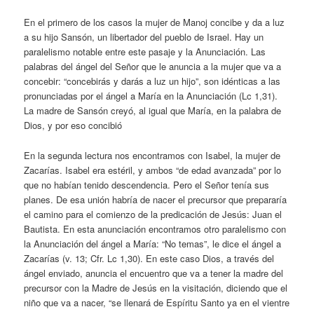
En el primero de los casos la mujer de Manoj concibe y da a luz
a su hijo Sansón, un libertador del pueblo de Israel. Hay un
paralelismo notable entre este pasaje y la Anunciación. Las
palabras del ángel del Señor que le anuncia a la mujer que va a
concebir: “concebirás y darás a luz un hijo”, son idénticas a las
pronunciadas por el ángel a María en la Anunciación (Lc 1,31).
La madre de Sansón creyó, al igual que María, en la palabra de
Dios, y por eso concibió
En la segunda lectura nos encontramos con Isabel, la mujer de
Zacarías. Isabel era estéril, y ambos “de edad avanzada” por lo
que no habían tenido descendencia. Pero el Señor tenía sus
planes. De esa unión habría de nacer el precursor que prepararía
el camino para el comienzo de la predicación de Jesús: Juan el
Bautista. En esta anunciación encontramos otro paralelismo con
la Anunciación del ángel a María: “No temas”, le dice el ángel a
Zacarías (v. 13; Cfr. Lc 1,30). En este caso Dios, a través del
ángel enviado, anuncia el encuentro que va a tener la madre del
precursor con la Madre de Jesús en la visitación, diciendo que el
niño que va a nacer, “se llenará de Espíritu Santo ya en el vientre