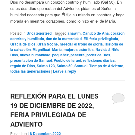
Dios no desampara un corazón contrito y humillado (Sal 50). En
estos dos días que restan del Adviento, pidamos al Señor la
humildad necesaria para que Él fije su mirada en nosotros y haga
morada en nuestros corazones, como lo hizo en el de María.
Posted in
Uncategorized
|
Tagged
anawim
,
Cántico de Ana
,
corazón
contrito y humillado
,
don de la maternidad
,
Elí
,
feria privilegiada
,
Gracia de Dios
,
Gran Noche
,
heredar el trono de gloria
,
Historia de
la salvación
,
Magníficat
,
María
,
mujeres estériles
,
Navidad
,
Niño
Dios
,
nueva humanidad
,
pequeñez
,
pesebre
,
poder de Dios
,
presentación de Samuel
,
Pueblo de Israel
,
reflexiones diarias
,
regalo de Dios
,
Salmo 123
,
Salmo 50
,
Samuel
,
Tiempo de Adviento
,
todas las generaciones
|
Leave a reply
REFLEXIÓN PARA EL LUNES
19 DE DICIEMBRE DE 2022,
FERIA PRIVILEGIADA DE
ADVIENTO
Posted on
18 December, 2022