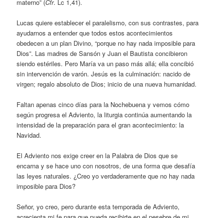
materno” (
Cfr
. Lc 1,41).
Lucas quiere establecer el paralelismo, con sus contrastes, para
ayudarnos a entender que todos estos acontecimientos
obedecen a un plan Divino, “porque no hay nada imposible para
Dios”. Las madres de Sansón y Juan el Bautista concibieron
siendo estériles. Pero María va un paso más allá; ella concibió
sin intervención de varón. Jesús es la culminación: nacido de
virgen; regalo absoluto de Dios; inicio de una nueva humanidad.
Faltan apenas cinco días para la Nochebuena y vemos cómo
según progresa el Adviento, la liturgia continúa aumentando la
intensidad de la preparación para el gran acontecimiento: la
Navidad.
El Adviento nos exige creer en la Palabra de Dios que se
encarna y se hace uno con nosotros, de una forma que desafía
las leyes naturales. ¿Creo yo verdaderamente que no hay nada
imposible para Dios?
Señor, yo creo, pero durante esta temporada de Adviento,
acrecienta mi fe para que pueda recibirte en el pesebre de mi