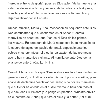
“heredar el trono de gloria”, pues es Dios quien “da la muerte y la
vida, hunde en el abismo y levanta; da la pobreza y la riqueza,
humilla y enaltece”. Tan solo tenemos que confiar en Dios y
dejarnos llevar por el Espíritu.
Ambas mujeres, María y Ana, reconocen su pequeñez ante Dios.
Nos demuestran que si confiamos en el Señor Él obrará
maravillas en nosotros; que Dios es el Dios de los pobres,
los
anawim
. En este sentido María representa la culminación de
la espera de siglos del pueblo de Israel, especialmente los
pobres y los oprimidos; ella es la realización de las promesas
que le han mantenido vigilante. Al humillarse ante Dios se ha
enaltecido ante Él (
Cfr
. Lc 14,11).
Cuando María nos dice que “Desde ahora me felicitarán todas las
generaciones”, no lo dice por ella misma ni por sus méritos, pues
acaba de declararse “esclava” del Señor, sino por las maravillas
que el Señor ha obrado en ella. Así mismo lo hará con todo el
que escuche Su Palabra y la ponga en práctica. “Nuestro auxilio
es el nombre del Señor, que hizo el cielo y la tierra” (Sal 123).