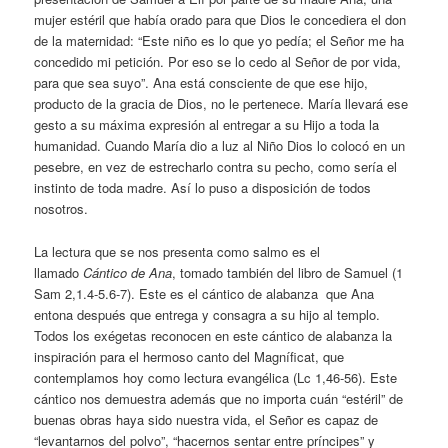
mujer estéril que había orado para que Dios le concediera el don
de la maternidad: “Este niño es lo que yo pedía; el Señor me ha
concedido mi petición. Por eso se lo cedo al Señor de por vida,
para que sea suyo”. Ana está consciente de que ese hijo,
producto de la gracia de Dios, no le pertenece. María llevará ese
gesto a su máxima expresión al entregar a su Hijo a toda la
humanidad. Cuando María dio a luz al Niño Dios lo colocó en un
pesebre, en vez de estrecharlo contra su pecho, como sería el
instinto de toda madre. Así lo puso a disposición de todos
nosotros.
La lectura que se nos presenta como salmo es el
llamado
Cántico de Ana
, tomado también del libro de Samuel (1
Sam 2,1.4-5.6-7). Este es el cántico de alabanza que Ana
entona después que entrega y consagra a su hijo al templo.
Todos los exégetas reconocen en este cántico de alabanza la
inspiración para el hermoso canto del Magníficat, que
contemplamos hoy como lectura evangélica (Lc 1,46-56). Este
cántico nos demuestra además que no importa cuán “estéril” de
buenas obras haya sido nuestra vida, el Señor es capaz de
“levantarnos del polvo”, “hacernos sentar entre príncipes” y