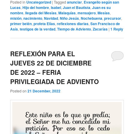
Posted in
Uncategorized
|
Tagged
anunciar
,
Evangelio según san
Lucas
,
Hijo del hombre
,
Isabel
,
Juan el Bautista
,
Juan es su
nombre
,
llegada del Mesías
,
Malaquías
,
mensajero
,
Mesías
,
misión
,
nacimiento
,
Navidad
,
Niño Jesús
,
Nochebuena
,
precursor
,
primer belén
,
profeta Elías
,
reflexiones diarias
,
San Francisco de
Asís
,
testigos de la verdad
,
Tiempo de Adviento
,
Zacarías
|
1
Reply
REFLEXIÓN PARA EL
JUEVES 22 DE DICIEMBRE
DE 2022 – FERIA
PRIVILEGIADA DE ADVIENTO
Posted on
21 December, 2022