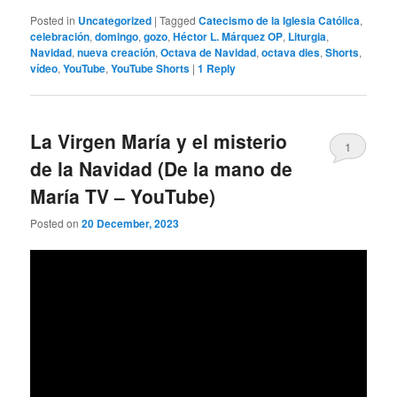
Posted in
Uncategorized
|
Tagged
Catecismo de la Iglesia Católica
,
celebración
,
domingo
,
gozo
,
Héctor L. Márquez OP
,
Liturgia
,
Navidad
,
nueva creación
,
Octava de Navidad
,
octava dies
,
Shorts
,
vídeo
,
YouTube
,
YouTube Shorts
|
1
Reply
La Virgen María y el misterio
1
de la Navidad (De la mano de
María TV – YouTube)
Posted on
20 December, 2023