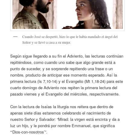
Cuando José se despertó, hizo lo que le había mandado el ángel del
Señor y se llevó a casa a su mujer.
Según sigue llegando a su fin el Adviento, las lecturas continúan
repitiéndose, como cuando uno sabe que algo grande está a
punto de suceder, y se sorprende repitiendo una frase o un
nombre, producto de anticipar ese momento esperado. Así la
primera lectura (Is 7,10-14) y el Evangelio (Mt 1,18-24) para este
cuarto domingo de Adviento nos repiten la primera lectura del
pasado viernes y el Evangelio del miércoles, respectivamente.
Con la lectura de Isaías la liturgia nos reitera que dentro de
apenas siete días estaremos celebrando el nacimiento de
nuestro Señor y Salvador: “Mirad: la virgen está encinta y da a
luz un hijo, y le pondrá por nombre Emmanuel, que significa
“‘Dios-con-nosotros’”.