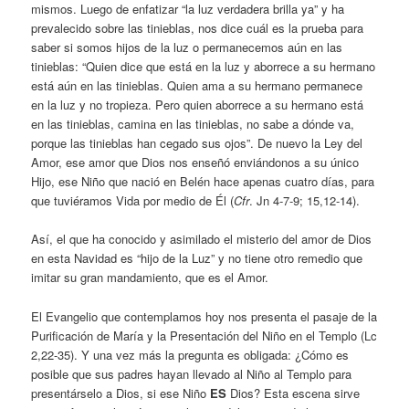
mismos. Luego de enfatizar “la luz verdadera brilla ya” y ha
prevalecido sobre las tinieblas, nos dice cuál es la prueba para
saber si somos hijos de la luz o permanecemos aún en las
tinieblas: “Quien dice que está en la luz y aborrece a su hermano
está aún en las tinieblas. Quien ama a su hermano permanece
en la luz y no tropieza. Pero quien aborrece a su hermano está
en las tinieblas, camina en las tinieblas, no sabe a dónde va,
porque las tinieblas han cegado sus ojos”. De nuevo la Ley del
Amor, ese amor que Dios nos enseñó enviándonos a su único
Hijo, ese Niño que nació en Belén hace apenas cuatro días, para
que tuviéramos Vida por medio de Él (
Cfr
. Jn 4-7-9; 15,12-14).
Así, el que ha conocido y asimilado el misterio del amor de Dios
en esta Navidad es “hijo de la Luz” y no tiene otro remedio que
imitar su gran mandamiento, que es el Amor.
El Evangelio que contemplamos hoy nos presenta el pasaje de la
Purificación de María y la Presentación del Niño en el Templo (Lc
2,22-35). Y una vez más la pregunta es obligada: ¿Cómo es
posible que sus padres hayan llevado al Niño al Templo para
presentárselo a Dios, si ese Niño
ES
Dios? Esta escena sirve