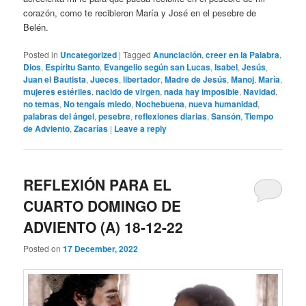
corazón, como te recibieron María y José en el pesebre de
Belén.
Posted in
Uncategorized
|
Tagged
Anunciación
,
creer en la Palabra
,
Dios
,
Espíritu Santo
,
Evangelio según san Lucas
,
Isabel
,
Jesús
,
Juan el Bautista
,
Jueces
,
libertador
,
Madre de Jesús
,
Manoj
,
María
,
mujeres estériles
,
nacido de virgen
,
nada hay imposible
,
Navidad
,
no temas
,
No tengaís miedo
,
Nochebuena
,
nueva humanidad
,
palabras del ángel
,
pesebre
,
reflexiones diarias
,
Sansón
,
Tiempo
de Adviento
,
Zacarías
|
Leave a reply
REFLEXIÓN PARA EL
CUARTO DOMINGO DE
ADVIENTO (A) 18-12-22
Posted on
17 December, 2022