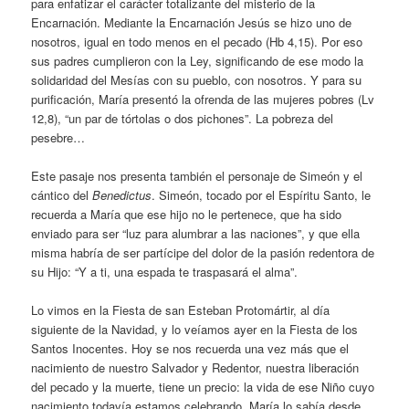
para enfatizar el carácter totalizante del misterio de la
Encarnación. Mediante la Encarnación Jesús se hizo uno de
nosotros, igual en todo menos en el pecado (Hb 4,15). Por eso
sus padres cumplieron con la Ley, significando de ese modo la
solidaridad del Mesías con su pueblo, con nosotros. Y para su
purificación, María presentó la ofrenda de las mujeres pobres (Lv
12,8), “un par de tórtolas o dos pichones”. La pobreza del
pesebre…
Este pasaje nos presenta también el personaje de Simeón y el
cántico del
Benedictus
. Simeón, tocado por el Espíritu Santo, le
recuerda a María que ese hijo no le pertenece, que ha sido
enviado para ser “luz para alumbrar a las naciones”, y que ella
misma habría de ser partícipe del dolor de la pasión redentora de
su Hijo: “Y a ti, una espada te traspasará el alma”.
Lo vimos en la Fiesta de san Esteban Protomártir, al día
siguiente de la Navidad, y lo veíamos ayer en la Fiesta de los
Santos Inocentes. Hoy se nos recuerda una vez más que el
nacimiento de nuestro Salvador y Redentor, nuestra liberación
del pecado y la muerte, tiene un precio: la vida de ese Niño cuyo
nacimiento todavía estamos celebrando. María lo sabía desde