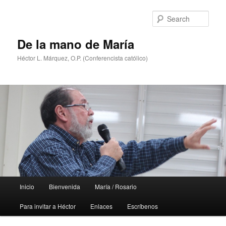
Skip
Skip
to
to
Sear
primary
secondary
content
content
De la mano de María
Héctor L. Márquez, O.P. (Conferencista católico)
Main
Inicio
Bienvenida
María / Rosario
menu
Para invitar a Héctor
Enlaces
Escríbenos