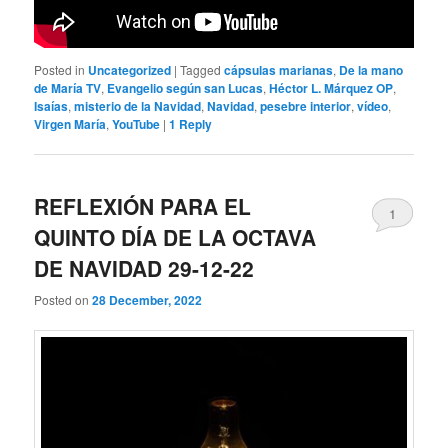
Posted in
Uncategorized
|
Tagged
cápsulas marianas
,
De la mano
de María TV
,
Evangelio según san Lucas
,
Héctor L. Márquez OP
,
Isaías
,
misterio de la Navidad
,
Navidad
,
pesebre interior
,
vídeo
,
Virgen María
,
YouTube
|
1
Reply
REFLEXIÓN PARA EL
1
QUINTO DÍA DE LA OCTAVA
DE NAVIDAD 29-12-22
Posted on
28 December, 2022