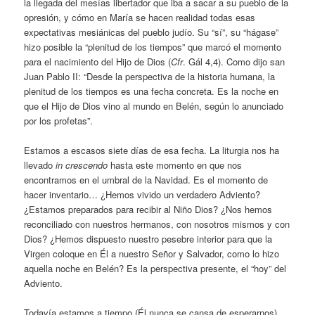
la llegada del mesías libertador que iba a sacar a su pueblo de la
opresión, y cómo en María se hacen realidad todas esas
expectativas mesiánicas del pueblo judío. Su “sí”, su “hágase”
hizo posible la “plenitud de los tiempos” que marcó el momento
para el nacimiento del Hijo de Dios (
Cfr
. Gál 4,4). Como dijo san
Juan Pablo II: “Desde la perspectiva de la historia humana, la
plenitud de los tiempos es una fecha concreta. Es la noche en
que el Hijo de Dios vino al mundo en Belén, según lo anunciado
por los profetas”.
Estamos a escasos siete días de esa fecha. La liturgia nos ha
llevado
in crescendo
hasta este momento en que nos
encontramos en el umbral de la Navidad. Es el momento de
hacer inventario… ¿Hemos vivido un verdadero Adviento?
¿Estamos preparados para recibir al Niño Dios? ¿Nos hemos
reconciliado con nuestros hermanos, con nosotros mismos y con
Dios? ¿Hemos dispuesto nuestro pesebre interior para que la
Virgen coloque en Él a nuestro Señor y Salvador, como lo hizo
aquella noche en Belén? Es la perspectiva presente, el “hoy” del
Adviento.
Todavía estamos a tiempo (Él nunca se cansa de esperarnos).