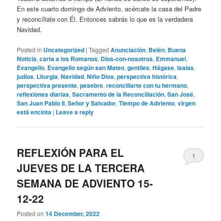
En este cuarto domingo de Adviento, acércate la casa del Padre
y reconcíliate con Él. Entonces sabrás lo que es la verdadera
Navidad.
Posted in
Uncategorized
|
Tagged
Anunciación
,
Belén
,
Buena
Noticia
,
carta a los Romanos
,
Dios-con-nosotros
,
Emmanuel
,
Evangelio
,
Evangelio según san Mateo
,
gentiles
,
Hágase
,
Isaías
,
judíos
,
Liturgia
,
Navidad
,
Niño Dios
,
perspectiva histórica
,
perspectiva presente
,
pesebre
,
reconciliarte con tu hermano
,
reflexiones diarias
,
Sacramento de la Reconciliación
,
San José
,
San Juan Pablo II
,
Señor y Salvador
,
Tiempo de Adviento
,
virgen
está encinta
|
Leave a reply
REFLEXIÓN PARA EL
1
JUEVES DE LA TERCERA
SEMANA DE ADVIENTO 15-
12-22
Posted on
14 December, 2022