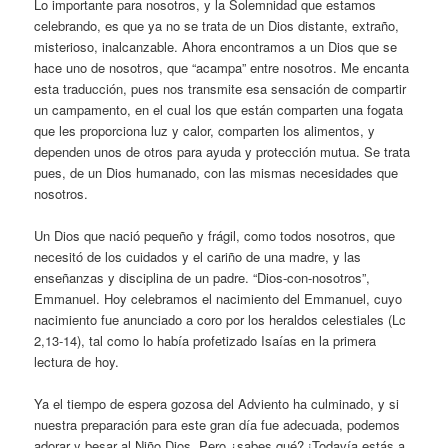
Lo importante para nosotros, y la Solemnidad que estamos
celebrando, es que ya no se trata de un Dios distante, extraño,
misterioso, inalcanzable. Ahora encontramos a un Dios que se
hace uno de nosotros, que “acampa” entre nosotros. Me encanta
esta traducción, pues nos transmite esa sensación de compartir
un campamento, en el cual los que están comparten una fogata
que les proporciona luz y calor, comparten los alimentos, y
dependen unos de otros para ayuda y protección mutua. Se trata
pues, de un Dios humanado, con las mismas necesidades que
nosotros.
Un Dios que nació pequeño y frágil, como todos nosotros, que
necesitó de los cuidados y el cariño de una madre, y las
enseñanzas y disciplina de un padre. “Dios-con-nosotros”,
Emmanuel. Hoy celebramos el nacimiento del Emmanuel, cuyo
nacimiento fue anunciado a coro por los heraldos celestiales (Lc
2,13-14), tal como lo había profetizado Isaías en la primera
lectura de hoy.
Ya el tiempo de espera gozosa del Adviento ha culminado, y si
nuestra preparación para este gran día fue adecuada, podemos
adorar y besar al Niño Dios. Pero ¿sabes qué? ¡Todavía estás a