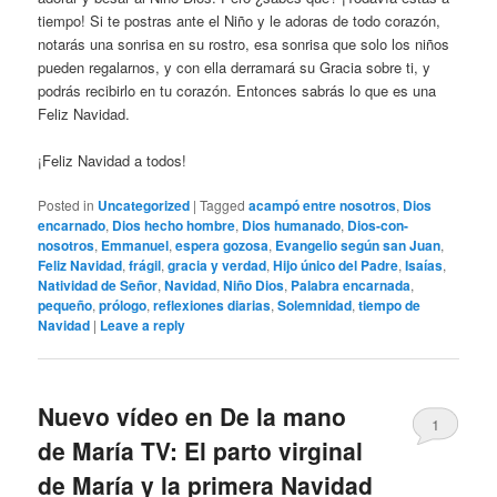
tiempo! Si te postras ante el Niño y le adoras de todo corazón,
notarás una sonrisa en su rostro, esa sonrisa que solo los niños
pueden regalarnos, y con ella derramará su Gracia sobre ti, y
podrás recibirlo en tu corazón. Entonces sabrás lo que es una
Feliz Navidad.
¡Feliz Navidad a todos!
Posted in
Uncategorized
|
Tagged
acampó entre nosotros
,
Dios
encarnado
,
Dios hecho hombre
,
Dios humanado
,
Dios-con-
nosotros
,
Emmanuel
,
espera gozosa
,
Evangelio según san Juan
,
Feliz Navidad
,
frágil
,
gracia y verdad
,
Hijo único del Padre
,
Isaías
,
Natividad de Señor
,
Navidad
,
Niño Dios
,
Palabra encarnada
,
pequeño
,
prólogo
,
reflexiones diarias
,
Solemnidad
,
tiempo de
Navidad
|
Leave a reply
Nuevo vídeo en De la mano
1
de María TV: El parto virginal
de María y la primera Navidad