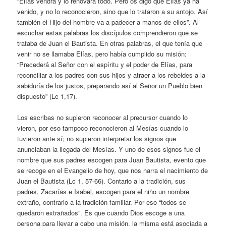
“Elías vendrá y lo renovará todo. Pero os digo que Elías ya ha
venido, y no lo reconocieron, sino que lo trataron a su antojo. Así
también el Hijo del hombre va a padecer a manos de ellos”. Al
escuchar estas palabras los discípulos comprendieron que se
trataba de Juan el Bautista. En otras palabras, el que tenía que
venir no se llamaba Elías, pero había cumplido su misión:
“Precederá al Señor con el espíritu y el poder de Elías, para
reconciliar a los padres con sus hijos y atraer a los rebeldes a la
sabiduría de los justos, preparando así al Señor un Pueblo bien
dispuesto” (Lc 1,17).
Los escribas no supieron reconocer al precursor cuando lo
vieron, por eso tampoco reconocieron al Mesías cuando lo
tuvieron ante sí; no supieron interpretar los signos que
anunciaban la llegada del Mesías. Y uno de esos signos fue el
nombre que sus padres escogen para Juan Bautista, evento que
se recoge en el Evangelio de hoy, que nos narra el nacimiento de
Juan el Bautista (Lc 1, 57-66). Contario a la tradición, sus
padres, Zacarías e Isabel, escogen para el niño un nombre
extraño, contrario a la tradición familiar. Por eso “todos se
quedaron extrañados”. Es que cuando Dios escoge a una
persona para llevar a cabo una misión, la misma está asociada a