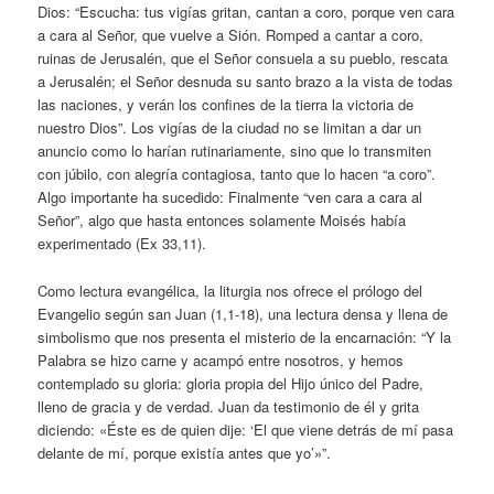
Dios: “Escucha: tus vigías gritan, cantan a coro, porque ven cara
a cara al Señor, que vuelve a Sión. Romped a cantar a coro,
ruinas de Jerusalén, que el Señor consuela a su pueblo, rescata
a Jerusalén; el Señor desnuda su santo brazo a la vista de todas
las naciones, y verán los confines de la tierra la victoria de
nuestro Dios”. Los vigías de la ciudad no se limitan a dar un
anuncio como lo harían rutinariamente, sino que lo transmiten
con júbilo, con alegría contagiosa, tanto que lo hacen “a coro”.
Algo importante ha sucedido: Finalmente “ven cara a cara al
Señor”, algo que hasta entonces solamente Moisés había
experimentado (Ex 33,11).
Como lectura evangélica, la liturgia nos ofrece el prólogo del
Evangelio según san Juan (1,1-18), una lectura densa y llena de
simbolismo que nos presenta el misterio de la encarnación: “Y la
Palabra se hizo carne y acampó entre nosotros, y hemos
contemplado su gloria: gloria propia del Hijo único del Padre,
lleno de gracia y de verdad. Juan da testimonio de él y grita
diciendo: «Éste es de quien dije: ‘El que viene detrás de mí pasa
delante de mí, porque existía antes que yo’»”.