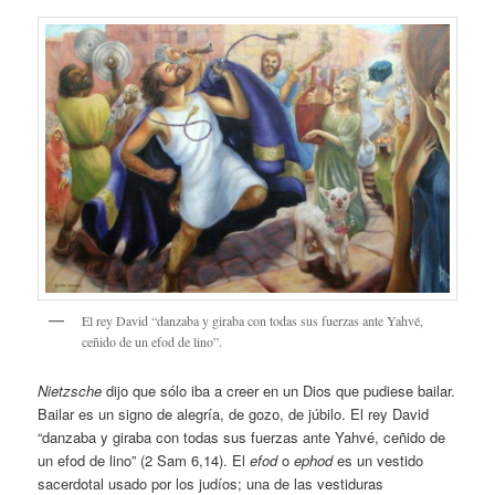
El rey David “danzaba y giraba con todas sus fuerzas ante Yahvé,
ceñido de un efod de lino”.
Nietzsche
dijo que sólo iba a creer en un Dios que pudiese bailar.
Bailar es un signo de alegría, de gozo, de júbilo. El rey David
“danzaba y giraba con todas sus fuerzas ante Yahvé, ceñido de
un efod de lino” (2 Sam 6,14). El
efod
o
ephod
es un vestido
sacerdotal usado por los judíos; una de las vestiduras