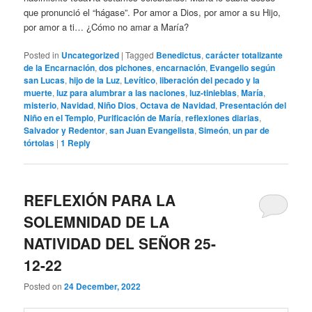
que pronunció el “hágase”. Por amor a Dios, por amor a su Hijo,
por amor a ti… ¿Cómo no amar a María?
Posted in
Uncategorized
|
Tagged
Benedictus
,
carácter totalizante
de la Encarnación
,
dos pichones
,
encarnación
,
Evangelio según
san Lucas
,
hijo de la Luz
,
Levítico
,
liberación del pecado y la
muerte
,
luz para alumbrar a las naciones
,
luz-tinieblas
,
María
,
misterio
,
Navidad
,
Niño Dios
,
Octava de Navidad
,
Presentación del
Niño en el Templo
,
Purificación de María
,
reflexiones diarias
,
Salvador y Redentor
,
san Juan Evangelista
,
Simeón
,
un par de
tórtolas
|
1
Reply
REFLEXIÓN PARA LA
SOLEMNIDAD DE LA
NATIVIDAD DEL SEÑOR 25-
12-22
Posted on
24 December, 2022