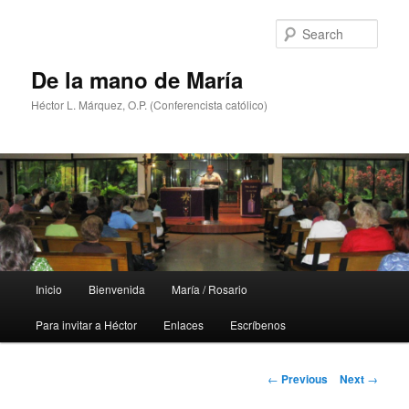
Skip
to
Sear
primary
content
De la mano de María
Héctor L. Márquez, O.P. (Conferencista católico)
Main
Inicio
Bienvenida
María / Rosario
menu
Para invitar a Héctor
Enlaces
Escríbenos
Post
←
Previous
Next
→
navigation