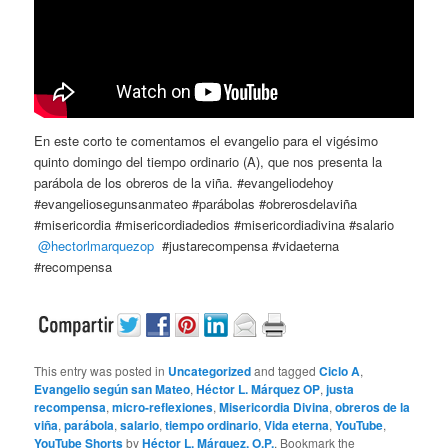
En este corto te comentamos el evangelio para el vigésimo
quinto domingo del tiempo ordinario (A), que nos presenta la
parábola de los obreros de la viña. #evangeliodehoy
#evangeliosegunsanmateo #parábolas #obrerosdelaviña
#misericordia #misericordiadedios #misericordiadivina #salario
@hectorlmarquezop
#justarecompensa #vidaeterna
#recompensa
This entry was posted in
Uncategorized
and tagged
Ciclo A
,
Evangelio según san Mateo
,
Héctor L. Márquez OP
,
justa
recompensa
,
micro-reflexiones
,
Misericordia Divina
,
obreros de la
viña
,
parábola
,
salario
,
tiempo ordinario
,
Vida eterna
,
YouTube
,
YouTube Shorts
by
Héctor L. Márquez, O.P.
. Bookmark the