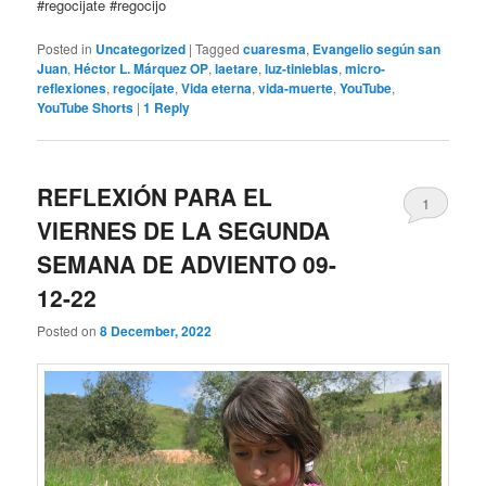
#regocijate #regocijo
Posted in
Uncategorized
|
Tagged
cuaresma
,
Evangelio según san
Juan
,
Héctor L. Márquez OP
,
laetare
,
luz-tinieblas
,
micro-
reflexiones
,
regocíjate
,
Vida eterna
,
vida-muerte
,
YouTube
,
YouTube Shorts
|
1
Reply
REFLEXIÓN PARA EL
1
VIERNES DE LA SEGUNDA
SEMANA DE ADVIENTO 09-
12-22
Posted on
8 December, 2022