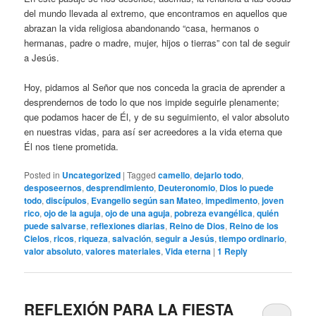
del mundo llevada al extremo, que encontramos en aquellos que
abrazan la vida religiosa abandonando “casa, hermanos o
hermanas, padre o madre, mujer, hijos o tierras” con tal de seguir
a Jesús.
Hoy, pidamos al Señor que nos conceda la gracia de aprender a
desprendernos de todo lo que nos impide seguirle plenamente;
que podamos hacer de Él, y de su seguimiento, el valor absoluto
en nuestras vidas, para así ser acreedores a la vida eterna que
Él nos tiene prometida.
Posted in
Uncategorized
|
Tagged
camello
,
dejarlo todo
,
desposeernos
,
desprendimiento
,
Deuteronomio
,
Dios lo puede
todo
,
discípulos
,
Evangelio según san Mateo
,
impedimento
,
joven
rico
,
ojo de la aguja
,
ojo de una aguja
,
pobreza evangélica
,
quién
puede salvarse
,
reflexiones diarias
,
Reino de Dios
,
Reino de los
Cielos
,
ricos
,
riqueza
,
salvación
,
seguir a Jesús
,
tiempo ordinario
,
valor absoluto
,
valores materiales
,
Vida eterna
|
1
Reply
REFLEXIÓN PARA LA FIESTA