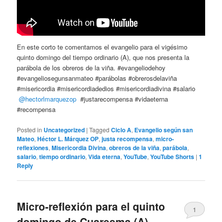
En este corto te comentamos el evangelio para el vigésimo
quinto domingo del tiempo ordinario (A), que nos presenta la
parábola de los obreros de la viña. #evangeliodehoy
#evangeliosegunsanmateo #parábolas #obrerosdelaviña
#misericordia #misericordiadedios #misericordiadivina #salario
@hectorlmarquezop
#justarecompensa #vidaeterna
#recompensa
Posted in
Uncategorized
|
Tagged
Ciclo A
,
Evangelio según san
Mateo
,
Héctor L. Márquez OP
,
justa recompensa
,
micro-
reflexiones
,
Misericordia Divina
,
obreros de la viña
,
parábola
,
salario
,
tiempo ordinario
,
Vida eterna
,
YouTube
,
YouTube Shorts
|
1
Reply
Micro-reflexión para el quinto
1
domingo de Cuaresma (A) –