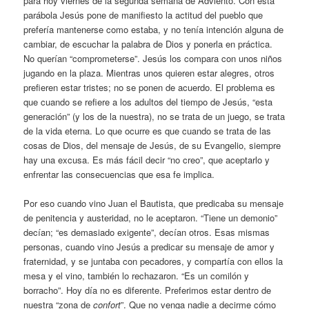
para hoy viernes de la segunda semana de Adviento. Con esta
parábola Jesús pone de manifiesto la actitud del pueblo que
prefería mantenerse como estaba, y no tenía intención alguna de
cambiar, de escuchar la palabra de Dios y ponerla en práctica.
No querían “comprometerse”. Jesús los compara con unos niños
jugando en la plaza. Mientras unos quieren estar alegres, otros
prefieren estar tristes; no se ponen de acuerdo. El problema es
que cuando se refiere a los adultos del tiempo de Jesús, “esta
generación” (y los de la nuestra), no se trata de un juego, se trata
de la vida eterna. Lo que ocurre es que cuando se trata de las
cosas de Dios, del mensaje de Jesús, de su Evangelio, siempre
hay una excusa. Es más fácil decir “no creo”, que aceptarlo y
enfrentar las consecuencias que esa fe implica.
Por eso cuando vino Juan el Bautista, que predicaba su mensaje
de penitencia y austeridad, no le aceptaron. “Tiene un demonio”
decían; “es demasiado exigente”, decían otros. Esas mismas
personas, cuando vino Jesús a predicar su mensaje de amor y
fraternidad, y se juntaba con pecadores, y compartía con ellos la
mesa y el vino, también lo rechazaron. “Es un comilón y
borracho”. Hoy día no es diferente. Preferimos estar dentro de
nuestra “zona de
confort
”. Que no venga nadie a decirme cómo