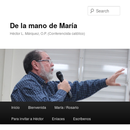
Skip
Skip
to
to
Sear
primary
secondary
content
content
De la mano de María
Héctor L. Márquez, O.P. (Conferencista católico)
Main
Inicio
Bienvenida
María / Rosario
menu
Para invitar a Héctor
Enlaces
Escríbenos