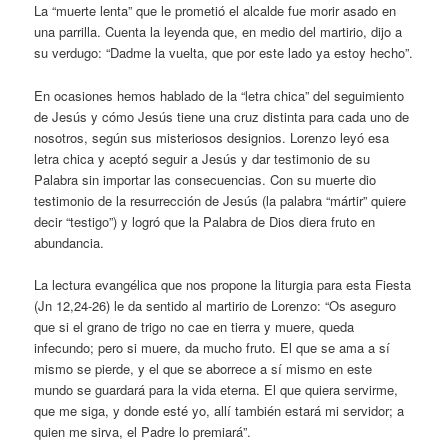
La “muerte lenta” que le prometió el alcalde fue morir asado en
una parrilla. Cuenta la leyenda que, en medio del martirio, dijo a
su verdugo: “Dadme la vuelta, que por este lado ya estoy hecho”.
En ocasiones hemos hablado de la “letra chica” del seguimiento
de Jesús y cómo Jesús tiene una cruz distinta para cada uno de
nosotros, según sus misteriosos designios. Lorenzo leyó esa
letra chica y aceptó seguir a Jesús y dar testimonio de su
Palabra sin importar las consecuencias. Con su muerte dio
testimonio de la resurrección de Jesús (la palabra “mártir” quiere
decir “testigo”) y logró que la Palabra de Dios diera fruto en
abundancia.
La lectura evangélica que nos propone la liturgia para esta Fiesta
(Jn 12,24-26) le da sentido al martirio de Lorenzo: “Os aseguro
que si el grano de trigo no cae en tierra y muere, queda
infecundo; pero si muere, da mucho fruto. El que se ama a sí
mismo se pierde, y el que se aborrece a sí mismo en este
mundo se guardará para la vida eterna. El que quiera servirme,
que me siga, y donde esté yo, allí también estará mi servidor; a
quien me sirva, el Padre lo premiará”.