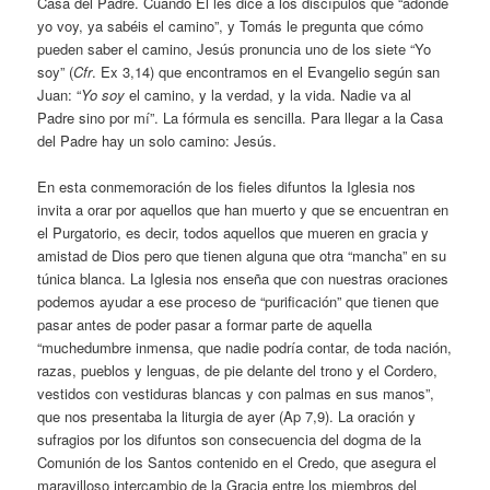
Casa del Padre. Cuando Él les dice a los discípulos que “adonde
yo voy, ya sabéis el camino”, y Tomás le pregunta que cómo
pueden saber el camino, Jesús pronuncia uno de los siete “Yo
soy” (
Cfr
. Ex 3,14) que encontramos en el Evangelio según san
Juan: “
Yo soy
el camino, y la verdad, y la vida. Nadie va al
Padre sino por mí”. La fórmula es sencilla. Para llegar a la Casa
del Padre hay un solo camino: Jesús.
En esta conmemoración de los fieles difuntos la Iglesia nos
invita a orar por aquellos que han muerto y que se encuentran en
el Purgatorio, es decir, todos aquellos que mueren en gracia y
amistad de Dios pero que tienen alguna que otra “mancha” en su
túnica blanca. La Iglesia nos enseña que con nuestras oraciones
podemos ayudar a ese proceso de “purificación” que tienen que
pasar antes de poder pasar a formar parte de aquella
“muchedumbre inmensa, que nadie podría contar, de toda nación,
razas, pueblos y lenguas, de pie delante del trono y el Cordero,
vestidos con vestiduras blancas y con palmas en sus manos”,
que nos presentaba la liturgia de ayer (Ap 7,9). La oración y
sufragios por los difuntos son consecuencia del dogma de la
Comunión de los Santos contenido en el Credo, que asegura el
maravilloso intercambio de la Gracia entre los miembros del