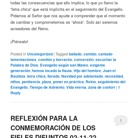
todas las consecuencias que ello implica; lo que yo llamo la
“letra chica” que está implícita en el seguimiento del Evangelio.
Pidamos al Señor que nos ayude a comprender que el momento
de cambiar y comprometernos es “ahora”. Solo así seremos
acreedores del Reino.
¡Piénsalo!
Posted in
Uncategorized
|
Tagged
bailado
,
cambio
,
cantado
lamentaciones
,
comilón y borracho
,
conversión
,
escuchar la
Palabra de Dios
,
Evangelio según san Mateo
,
exigente
,
generación
,
hemos tocado la flauta
,
Hijo del hombre
,
Juan el
Bautista
,
letra chica
,
llorado
,
Navidad por adelantado
,
necesidad
,
niños
,
penitencia
,
plaza
,
poner en práctica
,
Reino
,
seguimiento del
Evangelio
,
Tiempo de Adviento
,
Vida eterna
,
zona de confort
|
1
Reply
REFLEXIÓN PARA LA
1
CONMEMORACIÓN DE LOS
FIELES DIFUNTOS 02-11-22