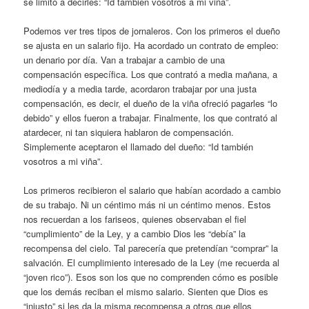
se limitó a decirles: “Id también vosotros a mi viña”.
Podemos ver tres tipos de jornaleros. Con los primeros el dueño
se ajusta en un salario fijo. Ha acordado un contrato de empleo:
un denario por día. Van a trabajar a cambio de una
compensación específica. Los que contrató a media mañana, a
mediodía y a media tarde, acordaron trabajar por una justa
compensación, es decir, el dueño de la viña ofreció pagarles “lo
debido” y ellos fueron a trabajar. Finalmente, los que contrató al
atardecer, ni tan siquiera hablaron de compensación.
Simplemente aceptaron el llamado del dueño: “Id también
vosotros a mi viña”.
Los primeros recibieron el salario que habían acordado a cambio
de su trabajo. Ni un céntimo más ni un céntimo menos. Estos
nos recuerdan a los fariseos, quienes observaban el fiel
“cumplimiento” de la Ley, y a cambio Dios les “debía” la
recompensa del cielo. Tal parecería que pretendían “comprar” la
salvación. El cumplimiento interesado de la Ley (me recuerda al
“joven rico”). Esos son los que no comprenden cómo es posible
que los demás reciban el mismo salario. Sienten que Dios es
“injusto” si les da la misma recompensa a otros que ellos