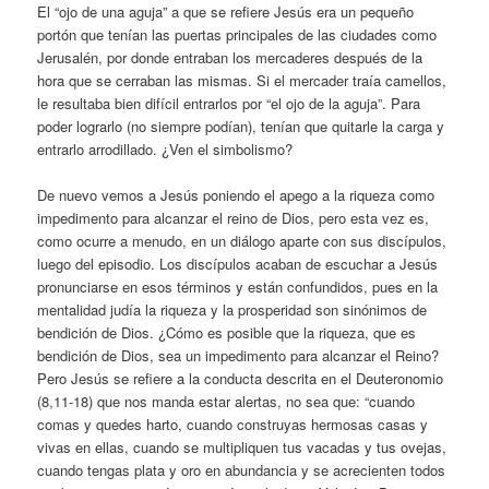
El “ojo de una aguja” a que se refiere Jesús era un pequeño
portón que tenían las puertas principales de las ciudades como
Jerusalén, por donde entraban los mercaderes después de la
hora que se cerraban las mismas. Si el mercader traía camellos,
le resultaba bien difícil entrarlos por “el ojo de la aguja”. Para
poder lograrlo (no siempre podían), tenían que quitarle la carga y
entrarlo arrodillado. ¿Ven el simbolismo?
De nuevo vemos a Jesús poniendo el apego a la riqueza como
impedimento para alcanzar el reino de Dios, pero esta vez es,
como ocurre a menudo, en un diálogo aparte con sus discípulos,
luego del episodio. Los discípulos acaban de escuchar a Jesús
pronunciarse en esos términos y están confundidos, pues en la
mentalidad judía la riqueza y la prosperidad son sinónimos de
bendición de Dios. ¿Cómo es posible que la riqueza, que es
bendición de Dios, sea un impedimento para alcanzar el Reino?
Pero Jesús se refiere a la conducta descrita en el Deuteronomio
(8,11-18) que nos manda estar alertas, no sea que: “cuando
comas y quedes harto, cuando construyas hermosas casas y
vivas en ellas, cuando se multipliquen tus vacadas y tus ovejas,
cuando tengas plata y oro en abundancia y se acrecienten todos