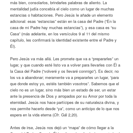
más bien, consolarlos, brindarles palabras de aliento. La
mentalidad judía concebía el cielo como un lugar de muchas
estancias o habitaciones. Pero Jesús le añade un elemento
adicional: esas “estancias” están en la casa del Padre (“En la
casa de mi Padre hay muchas estancias”), y esa casa es “su
Casa” (más adelante, en los versículos 9 al 11 del mismo
capítulo, les confirmará la identidad existente entre el Padre y
Él).
Pero Jesús va más allá. Les promete que va a “prepararles” un
lugar, y que cuando esté listo va a volver para llevarles con Él a
la Casa del Padre (“volveré y os llevaré conmigo”). Es decir, no
los va a abandonar; meramente va a prepararles un lugar, “para
que donde estoy yo, estéis también vosotros”. Sabemos que el
cielo no es un lugar, sino más bien un estado de ser, un estar
ante la presencia de Dios y arropados por su Amor por toda la
eternidad. Jesús nos hace partícipes de su naturaleza divina, y
nos permite hacerlo desde “ya”, como un anticipo de lo que nos
espera en la vida eterna (
Cfr
. Gál 2,20).
Antes de irse, Jesús nos dejó un “mapa” de cómo llegar a la