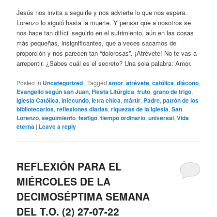
Jesús nos invita a seguirle y nos advierte lo que nos espera.
Lorenzo lo siguió hasta la muerte. Y pensar que a nosotros se
nos hace tan difícil seguirlo en el sufrimiento, aún en las cosas
más pequeñas, insignificantes, que a veces sacamos de
proporción y nos parecen tan “dolorosas”. ¡Atrévete! No te vas a
arrepentir. ¿Sabes cuál es el secreto? Una sola palabra: Amor.
Posted in
Uncategorized
|
Tagged
amor
,
atrévete
,
católica
,
diácono
,
Evangelio según san Juan
,
Fiesta Litúrgica
,
fruto
,
grano de trigo
,
Iglesia Católica
,
infecundo
,
letra chica
,
mártir
,
Padre
,
patrón de los
bibliotecarios
,
reflexiones diarias
,
riquezas de la Iglesia
,
San
Lorenzo
,
seguimiento
,
testigo
,
tiempo ordinario
,
universal
,
Vida
eterna
|
Leave a reply
REFLEXIÓN PARA EL
MIÉRCOLES DE LA
DECIMOSÉPTIMA SEMANA
DEL T.O. (2) 27-07-22