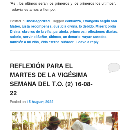
“Así, los últimos serán los primeros y los primeros los últimos”.
Todavía estamos a tiempo.
Posted in
Uncategorized
|
Tagged
confianza
,
Evangelio según san
Mateo
,
justa recompensa
,
Justicia divina
,
lo debido
,
Misericordia
Divina
,
obreros de la viña
,
parábola
,
primeros
,
reflexiones diarias
,
salario
,
servir al Señor
,
últimos
,
un denario
,
vayan ustedes
también a mi viña
,
Vida eterna
,
viñador
|
Leave a reply
REFLEXIÓN PARA EL
1
MARTES DE LA VIGÉSIMA
SEMANA DEL T.O. (2) 16-08-
22
Posted on
15 August, 2022