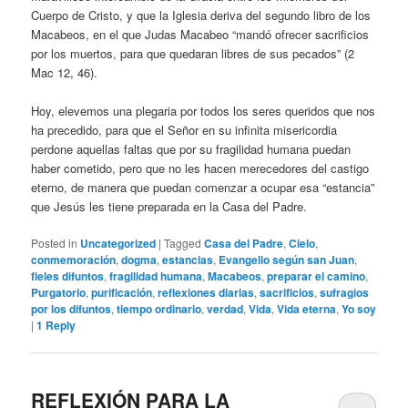
Cuerpo de Cristo, y que la Iglesia deriva del segundo libro de los
Macabeos, en el que Judas Macabeo “mandó ofrecer sacrificios
por los muertos, para que quedaran libres de sus pecados” (2
Mac 12, 46).
Hoy, elevemos una plegaria por todos los seres queridos que nos
ha precedido, para que el Señor en su infinita misericordia
perdone aquellas faltas que por su fragilidad humana puedan
haber cometido, pero que no les hacen merecedores del castigo
eterno, de manera que puedan comenzar a ocupar esa “estancia”
que Jesús les tiene preparada en la Casa del Padre.
Posted in
Uncategorized
|
Tagged
Casa del Padre
,
Cielo
,
conmemoración
,
dogma
,
estancias
,
Evangelio según san Juan
,
fieles difuntos
,
fragilidad humana
,
Macabeos
,
preparar el camino
,
Purgatorio
,
purificación
,
reflexiones diarias
,
sacrificios
,
sufragios
por los difuntos
,
tiempo ordinario
,
verdad
,
Vida
,
Vida eterna
,
Yo soy
|
1
Reply
REFLEXIÓN PARA LA