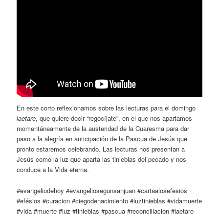
En este corto reflexionamos sobre las lecturas para el domingo
laetare
, que quiere decir “regocíjate”, en el que nos apartamos
momentáneamente de la austeridad de la Cuaresma para dar
paso a la alegría en anticipación de la Pascua de Jesús que
pronto estaremos celebrando. Las lecturas nos presentan a
Jesús como la luz que aparta las tinieblas del pecado y nos
conduce a la Vida eterna.
#evangeliodehoy #evangeliosegunsanjuan #cartaalosefesios
#efésios #curacion #ciegodenacimiento #luztinieblas #vidamuerte
#vida #muerte #luz #tinieblas #pascua #reconciliacion #laetare