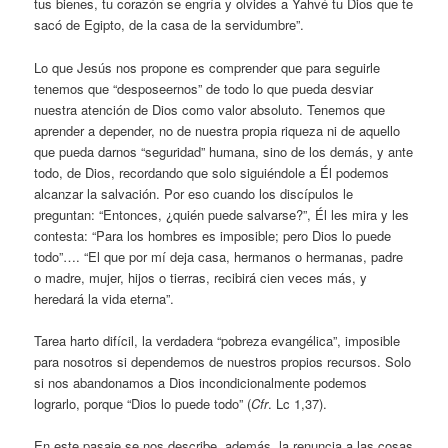
tus bienes, tu corazón se engría y olvides a Yahvé tu Dios que te
sacó de Egipto, de la casa de la servidumbre”.
Lo que Jesús nos propone es comprender que para seguirle
tenemos que “desposeernos” de todo lo que pueda desviar
nuestra atención de Dios como valor absoluto. Tenemos que
aprender a depender, no de nuestra propia riqueza ni de aquello
que pueda darnos “seguridad” humana, sino de los demás, y ante
todo, de Dios, recordando que solo siguiéndole a Él podemos
alcanzar la salvación. Por eso cuando los discípulos le
preguntan: “Entonces, ¿quién puede salvarse?”, Él les mira y les
contesta: “Para los hombres es imposible; pero Dios lo puede
todo”…. “El que por mí deja casa, hermanos o hermanas, padre
o madre, mujer, hijos o tierras, recibirá cien veces más, y
heredará la vida eterna”.
Tarea harto difícil, la verdadera “pobreza evangélica”, imposible
para nosotros si dependemos de nuestros propios recursos. Solo
si nos abandonamos a Dios incondicionalmente podemos
lograrlo, porque “Dios lo puede todo” (
Cfr
. Lc 1,37).
En este pasaje se nos describe, además, la renuncia a las cosas