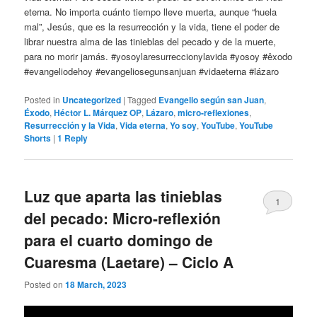
eterna. No importa cuánto tiempo lleve muerta, aunque “huela
mal”, Jesús, que es la resurrección y la vida, tiene el poder de
librar nuestra alma de las tinieblas del pecado y de la muerte,
para no morir jamás. #yosoylaresurreccionylavida #yosoy #êxodo
#evangeliodehoy #evangeliosegunsanjuan #vidaeterna #lázaro
Posted in
Uncategorized
|
Tagged
Evangelio según san Juan
,
Éxodo
,
Héctor L. Márquez OP
,
Lázaro
,
micro-reflexiones
,
Resurrección y la Vida
,
Vida eterna
,
Yo soy
,
YouTube
,
YouTube
Shorts
|
1
Reply
Luz que aparta las tinieblas
1
del pecado: Micro-reflexión
para el cuarto domingo de
Cuaresma (Laetare) – Ciclo A
Posted on
18 March, 2023