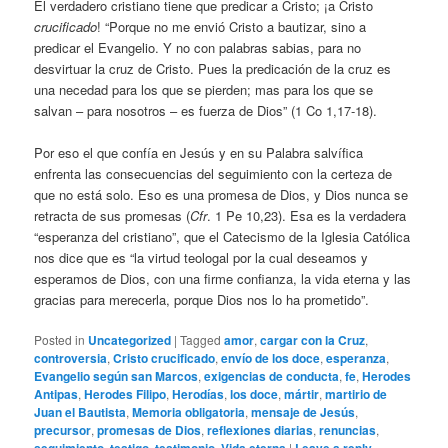
El verdadero cristiano tiene que predicar a Cristo; ¡a Cristo
crucificado
! “Porque no me envió Cristo a bautizar, sino a
predicar el Evangelio. Y no con palabras sabias, para no
desvirtuar la cruz de Cristo. Pues la predicación de la cruz es
una necedad para los que se pierden; mas para los que se
salvan – para nosotros – es fuerza de Dios” (1 Co 1,17-18).
Por eso el que confía en Jesús y en su Palabra salvífica
enfrenta las consecuencias del seguimiento con la certeza de
que no está solo. Eso es una promesa de Dios, y Dios nunca se
retracta de sus promesas (
Cfr
. 1 Pe 10,23). Esa es la verdadera
“esperanza del cristiano”, que el Catecismo de la Iglesia Católica
nos dice que es “la virtud teologal por la cual deseamos y
esperamos de Dios, con una firme confianza, la vida eterna y las
gracias para merecerla, porque Dios nos lo ha prometido”.
Posted in
Uncategorized
|
Tagged
amor
,
cargar con la Cruz
,
controversia
,
Cristo crucificado
,
envío de los doce
,
esperanza
,
Evangelio según san Marcos
,
exigencias de conducta
,
fe
,
Herodes
Antipas
,
Herodes Filipo
,
Herodías
,
los doce
,
mártir
,
martirio de
Juan el Bautista
,
Memoria obligatoria
,
mensaje de Jesús
,
precursor
,
promesas de Dios
,
reflexiones diarias
,
renuncias
,
,
,
,
|