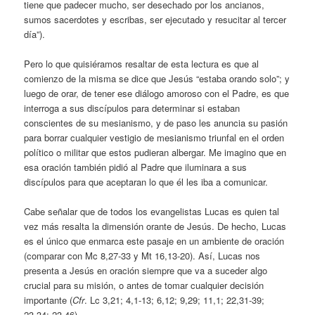
tiene que padecer mucho, ser desechado por los ancianos,
sumos sacerdotes y escribas, ser ejecutado y resucitar al tercer
día”).
Pero lo que quisiéramos resaltar de esta lectura es que al
comienzo de la misma se dice que Jesús “estaba orando solo”; y
luego de orar, de tener ese diálogo amoroso con el Padre, es que
interroga a sus discípulos para determinar si estaban
conscientes de su mesianismo, y de paso les anuncia su pasión
para borrar cualquier vestigio de mesianismo triunfal en el orden
político o militar que estos pudieran albergar. Me imagino que en
esa oración también pidió al Padre que iluminara a sus
discípulos para que aceptaran lo que él les iba a comunicar.
Cabe señalar que de todos los evangelistas Lucas es quien tal
vez más resalta la dimensión orante de Jesús. De hecho, Lucas
es el único que enmarca este pasaje en un ambiente de oración
(comparar con Mc 8,27-33 y Mt 16,13-20). Así, Lucas nos
presenta a Jesús en oración siempre que va a suceder algo
crucial para su misión, o antes de tomar cualquier decisión
importante (
Cfr
. Lc 3,21; 4,1-13; 6,12; 9,29; 11,1; 22,31-39;
23,34; 23,46).