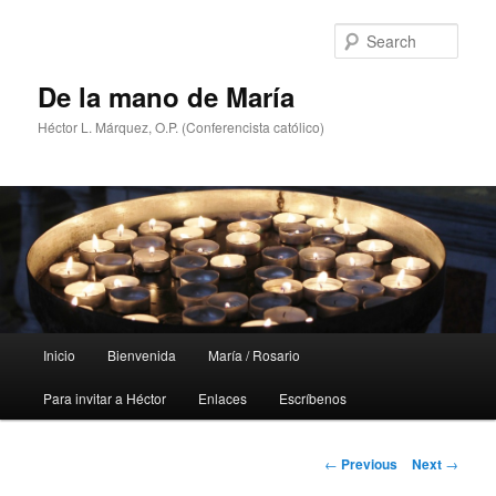
Skip
to
Sear
primary
content
De la mano de María
Héctor L. Márquez, O.P. (Conferencista católico)
Main
Inicio
Bienvenida
María / Rosario
menu
Para invitar a Héctor
Enlaces
Escríbenos
Post
←
Previous
Next
→
navigation