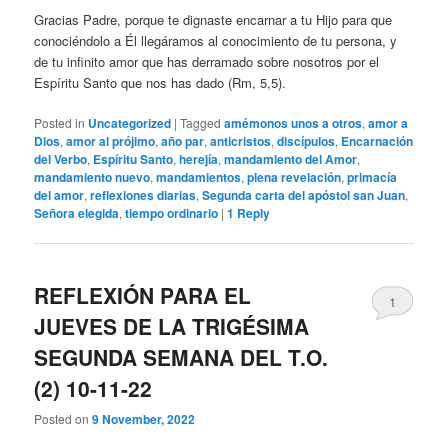
Gracias Padre, porque te dignaste encarnar a tu Hijo para que
conociéndolo a Él llegáramos al conocimiento de tu persona, y
de tu infinito amor que has derramado sobre nosotros por el
Espíritu Santo que nos has dado (Rm, 5,5).
Posted in
Uncategorized
|
Tagged
amémonos unos a otros
,
amor a
Dios
,
amor al prójimo
,
año par
,
anticristos
,
discípulos
,
Encarnación
del Verbo
,
Espíritu Santo
,
herejía
,
mandamiento del Amor
,
mandamiento nuevo
,
mandamientos
,
plena revelación
,
primacía
del amor
,
reflexiones diarias
,
Segunda carta del apóstol san Juan
,
Señora elegida
,
tiempo ordinario
|
1
Reply
REFLEXIÓN PARA EL
1
JUEVES DE LA TRIGÉSIMA
SEGUNDA SEMANA DEL T.O.
(2) 10-11-22
Posted on
9 November, 2022