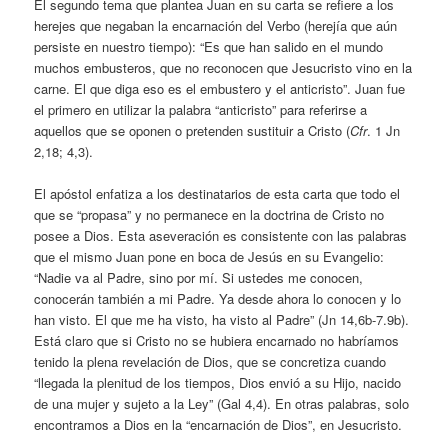
El segundo tema que plantea Juan en su carta se refiere a los
herejes que negaban la encarnación del Verbo (herejía que aún
persiste en nuestro tiempo): “Es que han salido en el mundo
muchos embusteros, que no reconocen que Jesucristo vino en la
carne. El que diga eso es el embustero y el anticristo”. Juan fue
el primero en utilizar la palabra “anticristo” para referirse a
aquellos que se oponen o pretenden sustituir a Cristo (
Cfr
. 1 Jn
2,18; 4,3).
El apóstol enfatiza a los destinatarios de esta carta que todo el
que se “propasa” y no permanece en la doctrina de Cristo no
posee a Dios. Esta aseveración es consistente con las palabras
que el mismo Juan pone en boca de Jesús en su Evangelio:
“Nadie va al Padre, sino por mí. Si ustedes me conocen,
conocerán también a mi Padre. Ya desde ahora lo conocen y lo
han visto. El que me ha visto, ha visto al Padre” (Jn 14,6b-7.9b).
Está claro que si Cristo no se hubiera encarnado no habríamos
tenido la plena revelación de Dios, que se concretiza cuando
“llegada la plenitud de los tiempos, Dios envió a su Hijo, nacido
de una mujer y sujeto a la Ley” (Gal 4,4). En otras palabras, solo
encontramos a Dios en la “encarnación de Dios”, en Jesucristo.