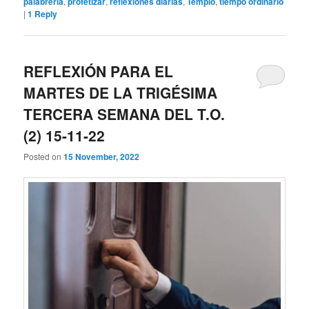
palabrería
,
profetizar
,
reflexiones diarias
,
Templo
,
tiempo ordinario
|
1
Reply
REFLEXIÓN PARA EL
MARTES DE LA TRIGÉSIMA
TERCERA SEMANA DEL T.O.
(2) 15-11-22
Posted on
15 November, 2022