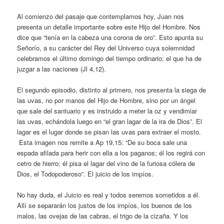
Al comienzo del pasaje que contemplamos hoy, Juan nos
presenta un detalle importante sobre este Hijo del Hombre. Nos
dice que “tenía en la cabeza una corona de oro”. Esto apunta su
Señorío, a su carácter del Rey del Universo cuya solemnidad
celebramos el último domingo del tiempo ordinario; el que ha de
juzgar a las naciones (Jl 4,12).
El segundo episodio, distinto al primero, nos presenta la siega de
las uvas, no por manos del Hijo de Hombre, sino por un ángel
que sale del santuario y es instruido a meter la oz y vendimiar
las uvas, echándola luego en “el gran lagar de la ira de Dios”. El
lagar es el lugar donde se pisan las uvas para extraer el mosto.
Esta imagen nos remite a Ap 19,15: “De su boca sale una
espada afilada para herir con ella a los paganos; él los regirá con
cetro de hierro; él pisa el lagar del vino de la furiosa cólera de
Dios, el Todopoderoso”. El juicio de los impíos.
No hay duda, el Juicio es real y todos seremos sometidos a él.
Allí se separarán los justos de los impíos, los buenos de los
malos, las ovejas de las cabras, el trigo de la cizaña. Y los