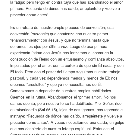
la fatiga; pero tengo en contra tuya que has abandonado el amor
primero. Recuerda de dónde has caído, arrepiéntete y vuelve a
proceder como antes”.
Es un retrato de nuestro propio proceso de conversión; esa
conversión (
metanoia
) que comienza con nuestro primer
“enamoramiento” con Jesús, y que no termina hasta que
cerramos los ojos por última vez. Luego de esa primera
experiencia íntima con Jesús nos lanzamos a laborar en la
construcción de Reino con un entusiasmo y confianza absolutos,
impulsados por el amor, con la certeza de que sin Él nada, y con
Él todo. Pero con el pasar del tiempo seguimos nuestro trabajo
pastoral, y cada vez dependemos menos y menos de Él; nos
creemos “creciditos” y que ya no necesitamos de Él.
Comenzamos a depender de nuestras propias habilidades.
Caemos en la rutina. Abandonamos el “primer amor”. No nos
damos cuenta, pero nuestra fe se ha debilitado. Y el Señor, rico
en misericordia (Sal 86,15), lejos de castigarnos, nos reprende e
instruye: “Recuerda de dónde has caído, arrepiéntete y vuelve a
proceder como antes”. A veces necesitamos una caída, un golpe
que nos despierte de nuestro letargo espiritual. Entonces el
Señor nos tiende su mano y nos “enamora” de nuevo.