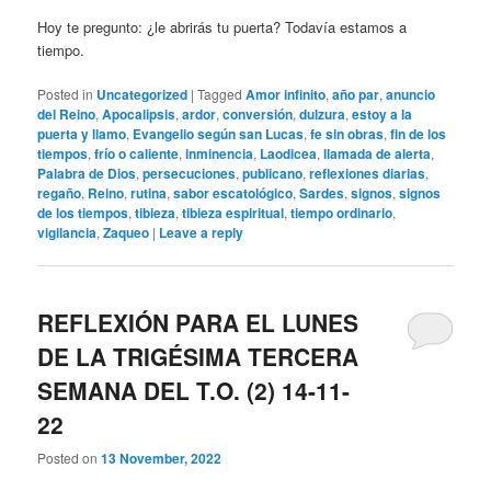
Hoy te pregunto: ¿le abrirás tu puerta? Todavía estamos a
tiempo.
Posted in
Uncategorized
|
Tagged
Amor infinito
,
año par
,
anuncio
del Reino
,
Apocalipsis
,
ardor
,
conversión
,
dulzura
,
estoy a la
puerta y llamo
,
Evangelio según san Lucas
,
fe sin obras
,
fin de los
tiempos
,
frío o caliente
,
inminencia
,
Laodicea
,
llamada de alerta
,
Palabra de Dios
,
persecuciones
,
publicano
,
reflexiones diarias
,
regaño
,
Reino
,
rutina
,
sabor escatológico
,
Sardes
,
signos
,
signos
de los tiempos
,
tibieza
,
tibieza espiritual
,
tiempo ordinario
,
vigilancia
,
Zaqueo
|
Leave a reply
REFLEXIÓN PARA EL LUNES
DE LA TRIGÉSIMA TERCERA
SEMANA DEL T.O. (2) 14-11-
22
Posted on
13 November, 2022