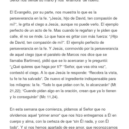
El Evangelio, por su parte, nos muestra lo que es la
perseverancia en la fe. “¡Jesús, hijo de David, ten compasión de
mí!”, le grita el ciego a Jesús, aunque no puede verlo. El ejemplo
perfecto de un acto de fe. Mas cuando le regañan y le piden que
calle, él no se rinde. Lo que hace es gritar con más fuerza: “¡Hijo
de David, ten compasión de mí!”. El ejemplo perfecto de
perseverancia en la fe. Y Jesús, conmovido por la perseverancia
de aquel ciego (que el paralelo de Marcos nos dice que se
llamaba Bartimeo), pidió que se lo acercaran y le preguntó:
“¿Qué quieres que haga por ti?” “Señor, que vea otra vez”,
contestó el ciego. A lo que Jesús le responde: “Recobra la vista,
tu fe te ha salvado”. De nuevo el ingrediente indispensable para
los milagros: la fe. “Todo lo que pidan con fe, lo alcanzarán” (Mt
21,22); “Cuando pidan algo en la oración, crean que ya lo tienen
y lo conseguirán” (Mc 11,24).
En esta semana que comienza, pidamos al Señor que no
olvidemos aquel “primer amor” que nos hizo entregarnos a Él en
cuerpo y alma, con la certeza de que “sin Él nada, y con Él
todo”. Y si nos hemos apartado de ese amor, que reconozcamos