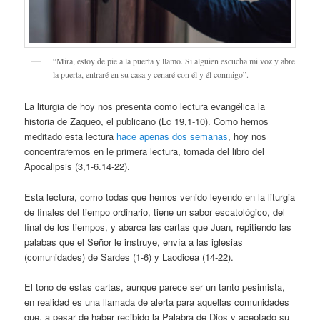
“Mira, estoy de pie a la puerta y llamo. Si alguien escucha mi voz y abre
la puerta, entraré en su casa y cenaré con él y él conmigo”.
La liturgia de hoy nos presenta como lectura evangélica la
historia de Zaqueo, el publicano (Lc 19,1-10). Como hemos
meditado esta lectura
hace apenas dos semanas
, hoy nos
concentraremos en le primera lectura, tomada del libro del
Apocalipsis (3,1-6.14-22).
Esta lectura, como todas que hemos venido leyendo en la liturgia
de finales del tiempo ordinario, tiene un sabor escatológico, del
final de los tiempos, y abarca las cartas que Juan, repitiendo las
palabas que el Señor le instruye, envía a las iglesias
(comunidades) de Sardes (1-6) y Laodicea (14-22).
El tono de estas cartas, aunque parece ser un tanto pesimista,
en realidad es una llamada de alerta para aquellas comunidades
que, a pesar de haber recibido la Palabra de Dios y aceptado su