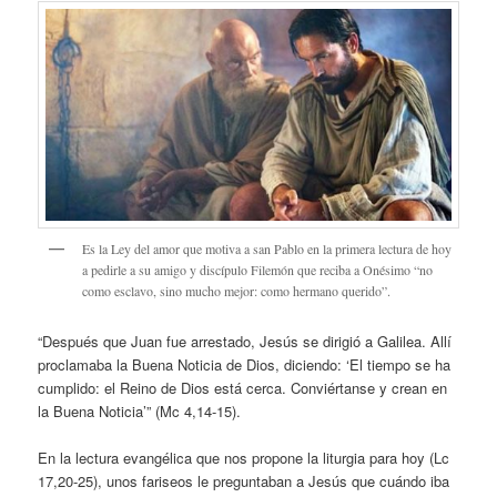
Es la Ley del amor que motiva a san Pablo en la primera lectura de hoy
a pedirle a su amigo y discípulo Filemón que reciba a Onésimo “no
como esclavo, sino mucho mejor: como hermano querido”.
“Después que Juan fue arrestado, Jesús se dirigió a Galilea. Allí
proclamaba la Buena Noticia de Dios, diciendo: ‘El tiempo se ha
cumplido: el Reino de Dios está cerca. Conviértanse y crean en
la Buena Noticia’” (Mc 4,14-15).
En la lectura evangélica que nos propone la liturgia para hoy (Lc
17,20-25), unos fariseos le preguntaban a Jesús que cuándo iba