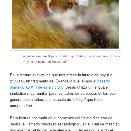
“Alguien como un Hijo de hombre, que tenía en la cabeza una corona de
oro y en su mano una hoz afilada”.
En la lectura evangélica que nos ofrece la liturgia de hoy (Lc
21,5-11), un fragmento del Evangelio que leímos
el pasado
domingo XXXIII de este ciclo C
, Jesús utiliza un lenguaje
simbólico muy familiar para los judíos de su época, el llamado
género apocalíptico, una especie de “código” que todos
comprendían.
Esta lectura nos sitúa en el comienzo del último discurso de
Jesús, el llamado “discurso escatológico”, en el cual se mezclan
dos eventos: el fin de Jerusalén y el fin del mundo, siendo el