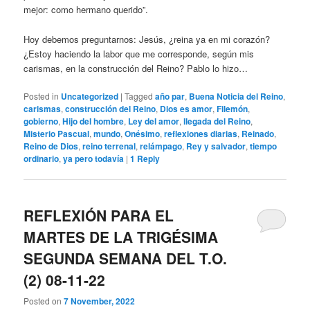
mejor: como hermano querido”.
Hoy debemos preguntarnos: Jesús, ¿reina ya en mi corazón?
¿Estoy haciendo la labor que me corresponde, según mis
carismas, en la construcción del Reino? Pablo lo hizo…
Posted in
Uncategorized
|
Tagged
año par
,
Buena Noticia del Reino
,
carismas
,
construcción del Reino
,
Dios es amor
,
Filemón
,
gobierno
,
Hijo del hombre
,
Ley del amor
,
llegada del Reino
,
Misterio Pascual
,
mundo
,
Onésimo
,
reflexiones diarias
,
Reinado
,
Reino de Dios
,
reino terrenal
,
relámpago
,
Rey y salvador
,
tiempo
ordinario
,
ya pero todavía
|
1
Reply
REFLEXIÓN PARA EL
MARTES DE LA TRIGÉSIMA
SEGUNDA SEMANA DEL T.O.
(2) 08-11-22
Posted on
7 November, 2022