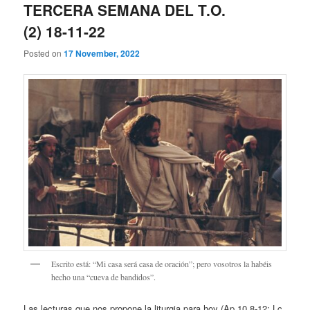
TERCERA SEMANA DEL T.O.
(2) 18-11-22
Posted on
17 November, 2022
Escrito está: “Mi casa será casa de oración”; pero vosotros la habéis
hecho una “cueva de bandidos”.
Las lecturas que nos propone la liturgia para hoy (Ap 10,8-12; Lc