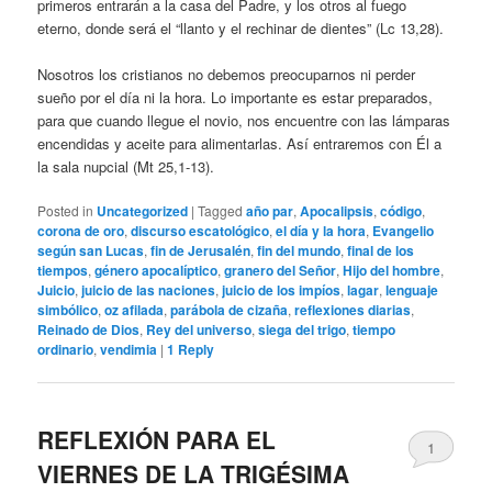
primeros entrarán a la casa del Padre, y los otros al fuego
eterno, donde será el “llanto y el rechinar de dientes” (Lc 13,28).
Nosotros los cristianos no debemos preocuparnos ni perder
sueño por el día ni la hora. Lo importante es estar preparados,
para que cuando llegue el novio, nos encuentre con las lámparas
encendidas y aceite para alimentarlas. Así entraremos con Él a
la sala nupcial (Mt 25,1-13).
Posted in
Uncategorized
|
Tagged
año par
,
Apocalipsis
,
código
,
corona de oro
,
discurso escatológico
,
el día y la hora
,
Evangelio
según san Lucas
,
fin de Jerusalén
,
fin del mundo
,
final de los
tiempos
,
género apocalíptico
,
granero del Señor
,
Hijo del hombre
,
Juicio
,
juicio de las naciones
,
juicio de los impíos
,
lagar
,
lenguaje
simbólico
,
oz afilada
,
parábola de cizaña
,
reflexiones diarias
,
Reinado de Dios
,
Rey del universo
,
siega del trigo
,
tiempo
ordinario
,
vendimia
|
1
Reply
REFLEXIÓN PARA EL
1
VIERNES DE LA TRIGÉSIMA