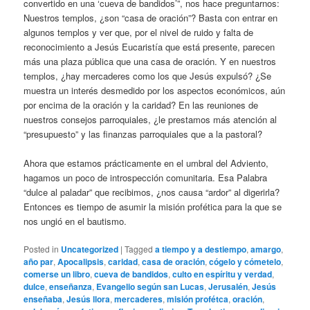
convertido en una ‘cueva de bandidos’”, nos hace preguntarnos:
Nuestros templos, ¿son “casa de oración”? Basta con entrar en
algunos templos y ver que, por el nivel de ruido y falta de
reconocimiento a Jesús Eucaristía que está presente, parecen
más una plaza pública que una casa de oración. Y en nuestros
templos, ¿hay mercaderes como los que Jesús expulsó? ¿Se
muestra un interés desmedido por los aspectos económicos, aún
por encima de la oración y la caridad? En las reuniones de
nuestros consejos parroquiales, ¿le prestamos más atención al
“presupuesto” y las finanzas parroquiales que a la pastoral?
Ahora que estamos prácticamente en el umbral del Adviento,
hagamos un poco de introspección comunitaria. Esa Palabra
“dulce al paladar” que recibimos, ¿nos causa “ardor” al digerirla?
Entonces es tiempo de asumir la misión profética para la que se
nos ungió en el bautismo.
Posted in
Uncategorized
|
Tagged
a tiempo y a destiempo
,
amargo
,
año par
,
Apocalipsis
,
caridad
,
casa de oración
,
cógelo y cómetelo
,
comerse un libro
,
cueva de bandidos
,
culto en espíritu y verdad
,
dulce
,
enseñanza
,
Evangelio según san Lucas
,
Jerusalén
,
Jesús
enseñaba
,
Jesús llora
,
mercaderes
,
misión profétca
,
oración
,