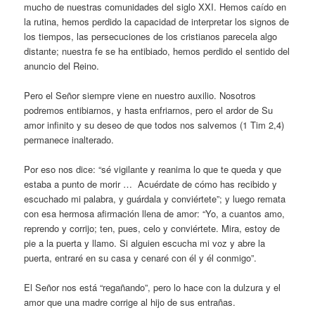
mucho de nuestras comunidades del siglo XXI. Hemos caído en
la rutina, hemos perdido la capacidad de interpretar los signos de
los tiempos, las persecuciones de los cristianos parecela algo
distante; nuestra fe se ha entibiado, hemos perdido el sentido del
anuncio del Reino.
Pero el Señor siempre viene en nuestro auxilio. Nosotros
podremos entibiarnos, y hasta enfriarnos, pero el ardor de Su
amor infinito y su deseo de que todos nos salvemos (1 Tim 2,4)
permanece inalterado.
Por eso nos dice: “sé vigilante y reanima lo que te queda y que
estaba a punto de morir … Acuérdate de cómo has recibido y
escuchado mi palabra, y guárdala y conviértete”; y luego remata
con esa hermosa afirmación llena de amor: “Yo, a cuantos amo,
reprendo y corrijo; ten, pues, celo y conviértete. Mira, estoy de
pie a la puerta y llamo. Si alguien escucha mi voz y abre la
puerta, entraré en su casa y cenaré con él y él conmigo”.
El Señor nos está “regañando”, pero lo hace con la dulzura y el
amor que una madre corrige al hijo de sus entrañas.