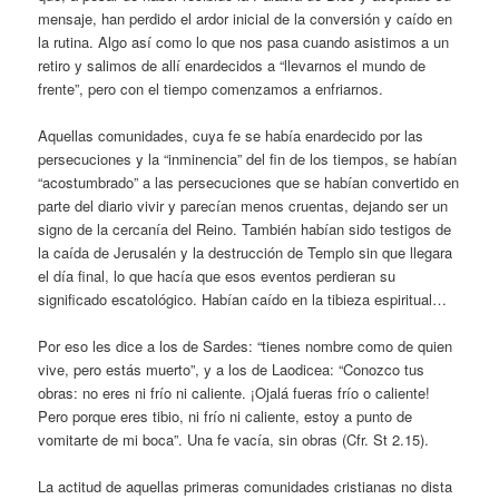
mensaje, han perdido el ardor inicial de la conversión y caído en
la rutina. Algo así como lo que nos pasa cuando asistimos a un
retiro y salimos de allí enardecidos a “llevarnos el mundo de
frente”, pero con el tiempo comenzamos a enfriarnos.
Aquellas comunidades, cuya fe se había enardecido por las
persecuciones y la “inminencia” del fin de los tiempos, se habían
“acostumbrado” a las persecuciones que se habían convertido en
parte del diario vivir y parecían menos cruentas, dejando ser un
signo de la cercanía del Reino. También habían sido testigos de
la caída de Jerusalén y la destrucción de Templo sin que llegara
el día final, lo que hacía que esos eventos perdieran su
significado escatológico. Habían caído en la tibieza espiritual…
Por eso les dice a los de Sardes: “tienes nombre como de quien
vive, pero estás muerto”, y a los de Laodicea: “Conozco tus
obras: no eres ni frío ni caliente. ¡Ojalá fueras frío o caliente!
Pero porque eres tibio, ni frío ni caliente, estoy a punto de
vomitarte de mi boca”. Una fe vacía, sin obras (Cfr. St 2.15).
La actitud de aquellas primeras comunidades cristianas no dista