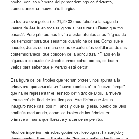
noche, con las vísperas del primer domingo de Adviento,
comenzamos un nuevo año litúrgico.
La lectura evangélica (Lc 21,29-33) nos refiere a la segunda
venida de Jesús en toda su gloria a instaurar su Reino que “no
pasará”. Pero primero nos invita a estar atentos a los “signos de
los tiempos” para que sepamos cuándo ha de ser. Como suele
hacerlo, Jesús echa mano de las experiencias cotidianas de sus
contemporáneos, que conocen de la agricultura: “Fijaos en la
higuera o en cualquier árbol: cuando echan brotes, os basta
verlos para saber que el verano está cerca”.
Esa figura de los árboles que “echan brotes”, nos apunta a la
primavera, que anuncia un “nuevo comienzo”, el “nuevo tiempo”
que ha de representar el Reinado definitivo de Dios, la “nueva
Jerusalén” del final de los tiempos. Ese Reino que Jesús
inauguró hace casi dos mil años y que la Iglesia, pueblo de Dios,
continúa madurando, como los brotes de los árboles en
primavera, hasta que florezca y alcance su plenitud.
Muchos imperios, reinados, gobiernos, ideologías, ha surgido y
desaparecido. Pero la Palabra de Dios se mantiene incólume a lo