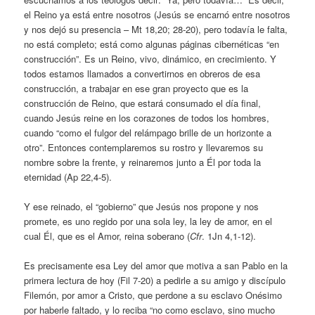
el Reino ya está entre nosotros (Jesús se encarnó entre nosotros
y nos dejó su presencia – Mt 18,20; 28-20), pero todavía le falta,
no está completo; está como algunas páginas cibernéticas “en
construcción”. Es un Reino, vivo, dinámico, en crecimiento. Y
todos estamos llamados a convertirnos en obreros de esa
construcción, a trabajar en ese gran proyecto que es la
construcción de Reino, que estará consumado el día final,
cuando Jesús reine en los corazones de todos los hombres,
cuando “como el fulgor del relámpago brille de un horizonte a
otro”. Entonces contemplaremos su rostro y llevaremos su
nombre sobre la frente, y reinaremos junto a Él por toda la
eternidad (Ap 22,4-5).
Y ese reinado, el “gobierno” que Jesús nos propone y nos
promete, es uno regido por una sola ley, la ley de amor, en el
cual Él, que es el Amor, reina soberano (
Cfr
. 1Jn 4,1-12).
Es precisamente esa Ley del amor que motiva a san Pablo en la
primera lectura de hoy (Fil 7-20) a pedirle a su amigo y discípulo
Filemón, por amor a Cristo, que perdone a su esclavo Onésimo
por haberle faltado, y lo reciba “no como esclavo, sino mucho