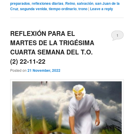
preparados
,
reflexiones diarias
,
Reino
,
salvación
,
san Juan de la
Cruz
,
segunda venida
,
tiempo ordinario
,
trono
|
Leave a reply
REFLEXIÓN PARA EL
1
MARTES DE LA TRIGÉSIMA
CUARTA SEMANA DEL T.O.
(2) 22-11-22
Posted on
21 November, 2022