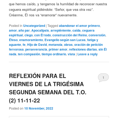
que hemos caído, y tengamos la humildad de reconocer nuestra
ceguera espiritual pidiéndole: “Señor, que vea otra vez”.
Créanme, Él nos va “enamorar” nuevamente.
Posted in
Uncategorized
|
Tagged
abandonar el amor primero
,
amor
,
año par
,
Apocalipsis
,
arrepiéntente
,
caída
,
ceguera
espiritual
,
ciego
,
con Él todo
,
construcción del Reino
,
conversión
,
Éfeso
,
enamoramiento
,
Evangelio según san Lucas
,
fatiga y
aguante
,
fe
,
Hijo de David
,
metanoia
,
obras
,
oración de petición
fervorosa
,
perseverancia
,
primer amor
,
reflexiones diarias
,
sin Él
nada
,
ten compasión
,
tiempo ordinario
,
vista
|
Leave a reply
REFLEXIÓN PARA EL
1
VIERNES DE LA TRIGÉSIMA
SEGUNDA SEMANA DEL T.O.
(2) 11-11-22
Posted on
10 November, 2022