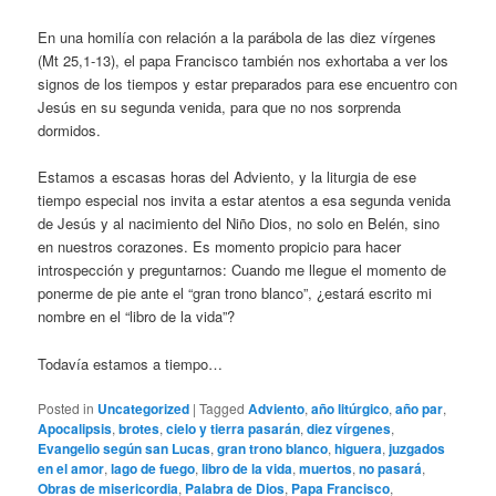
En una homilía con relación a la parábola de las diez vírgenes
(Mt 25,1-13), el papa Francisco también nos exhortaba a ver los
signos de los tiempos y estar preparados para ese encuentro con
Jesús en su segunda venida, para que no nos sorprenda
dormidos.
Estamos a escasas horas del Adviento, y la liturgia de ese
tiempo especial nos invita a estar atentos a esa segunda venida
de Jesús y al nacimiento del Niño Dios, no solo en Belén, sino
en nuestros corazones. Es momento propicio para hacer
introspección y preguntarnos: Cuando me llegue el momento de
ponerme de pie ante el “gran trono blanco”, ¿estará escrito mi
nombre en el “libro de la vida”?
Todavía estamos a tiempo…
Posted in
Uncategorized
|
Tagged
Adviento
,
año litúrgico
,
año par
,
Apocalipsis
,
brotes
,
cielo y tierra pasarán
,
diez vírgenes
,
Evangelio según san Lucas
,
gran trono blanco
,
higuera
,
juzgados
en el amor
,
lago de fuego
,
libro de la vida
,
muertos
,
no pasará
,
Obras de misericordia
,
Palabra de Dios
,
Papa Francisco
,