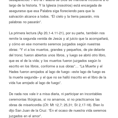
largo de la historia. Y la Iglesia (nosotros) está encargada de
asegurarse que esa Palabra siga floreciendo para que la
salvación alcance a todos. “El cielo y la tierra pasarán, mis
palabras no pasarán”.
La primera lectura (Ap 20,1-4.11-21), por su parte, también nos
remite la segunda venida de Jesús y al juicio que la acompañará,
y cómo en ese momento seremos juzgados según nuestras
obras: “Y vi a los muertos, grandes y pequeños, de pie delante
del trono; fueron abiertos unos libros, y luego se abrió otro libro,
que es el de la vida; y los muertos fueron juzgados según lo
escrito en los libros, conforme a sus obras”… “La Muerte y el
Hades fueron arrojados al lago de fuego –este lago de fuego es
la muerte segunda– y el que no se halló inscrito en el libro de la
vida fue arrojado al lago de fuego”.
De nada nos vale ir a misa diaria, ni participar en incontables
ceremonias litúrgicas, si no amamos, si no practicamos las
obras de misericordia (
Cfr.
Mt 12,7; 25,31; St 2,17-18). Bien lo
dijo San Juan de la Cruz: “En el ocaso de nuestra vida seremos
juzgados en el amor”.