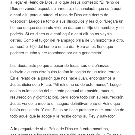
a llegar el Reino de Dios, a lo que Jesús contestó: “El reino de
Dios no vendrá espectacularmente, ni anunciarán que está aquí
o está allí; porque mirad, el reino de Dios está dentro de
vosotros”. Luego se tornó a sus discípulos y les dijo: “Llegará un
tiempo en que desearéis vivir un día con el Hijo del hombre, y no
podréis. Si os dicen que está aquí o está allí no os vayáis
detrás. Como el fulgor del relámpago brilla de un horizonte a otro,
así será el Hijo del hombre en su día. Pero antes tiene que
padecer mucho y ser reprobado por esta generación”.
Les decía esto porque a pesar de todas sus enseñanzas,
todavía algunos discípulos tenían la noción de un reino terrenal.
En el relato de la pasión que nos hace Juan, encontramos a
Jesús diciendo a Pilato: “Mi reino no es de este mundo”. Luego,
con la culminación del misterio pascual (su pasión, muerte,
resurrección y glorificación), pero sobre todo con su resurrección,
Jesús vence la muerte e inaugura definitivamente el Reino que
había anunciado. Y ese Reino se hace presente en el corazón de
todo aquél que le acoge y le recibe como su Rey y salvador.
A la pregunta de si el Reino de Dios está entre nosotros,
escuchamos a los teólogos decir: “Ya, pero todavía…” Es decir,