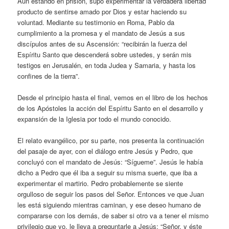
Aun estando en prisión, supo experimentar la verdadera libertad
producto de sentirse amado por Dios y estar haciendo su
voluntad. Mediante su testimonio en Roma, Pablo da
cumplimiento a la promesa y el mandato de Jesús a sus
discípulos antes de su Ascensión: “recibirán la fuerza del
Espíritu Santo que descenderá sobre ustedes, y serán mis
testigos en Jerusalén, en toda Judea y Samaria, y hasta los
confines de la tierra”.
Desde el principio hasta el final, vemos en el libro de los hechos
de los Apóstoles la acción del Espíritu Santo en el desarrollo y
expansión de la Iglesia por todo el mundo conocido.
El relato evangélico, por su parte, nos presenta la continuación
del pasaje de ayer, con el diálogo entre Jesús y Pedro, que
concluyó con el mandato de Jesús: “Sígueme”. Jesús le había
dicho a Pedro que él iba a seguir su misma suerte, que iba a
experimentar el martirio. Pedro probablemente se siente
orgulloso de seguir los pasos del Señor. Entonces ve que Juan
les está siguiendo mientras caminan, y ese deseo humano de
compararse con los demás, de saber si otro va a tener el mismo
privilegio que yo, le lleva a preguntarle a Jesús: “Señor, y éste