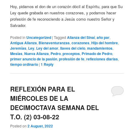
Hoy, pidamos el don de un corazón dócil al Espíritu, para que Su
Ley quede grabada en nuestros corazones, y podamos hacer
profesión de fe reconociendo a Jesús como nuestro Señor y
Salvador.
Posted in
Uncategorized
|
Tagged
Alianza del Sinaí
,
año par
,
Antigua Alianza
,
Bienaventuranzas
,
corazones
,
Hijo del hombre
,
Jeremías
,
Ley
,
Ley del amor
,
llaves del cielo
,
mandamientos
,
Mesías
,
Nueva Alianza
,
Pedro
,
preceptos
,
Primado de Pedro
,
primer anuncio de la pasión
,
profesión de fe
,
reflexiones diarias
,
tiempo ordinario
|
1
Reply
REFLEXIÓN PARA EL
MIÉRCOLES DE LA
DECIMOCTAVA SEMANA DEL
T.O. (2) 03-08-22
Posted on
2 August, 2022