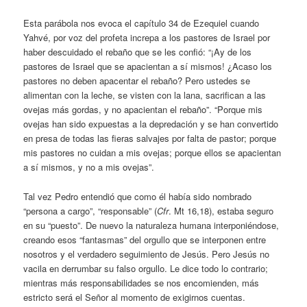
Esta parábola nos evoca el capítulo 34 de Ezequiel cuando
Yahvé, por voz del profeta increpa a los pastores de Israel por
haber descuidado el rebaño que se les confió: “¡Ay de los
pastores de Israel que se apacientan a sí mismos! ¿Acaso los
pastores no deben apacentar el rebaño? Pero ustedes se
alimentan con la leche, se visten con la lana, sacrifican a las
ovejas más gordas, y no apacientan el rebaño”. “Porque mis
ovejas han sido expuestas a la depredación y se han convertido
en presa de todas las fieras salvajes por falta de pastor; porque
mis pastores no cuidan a mis ovejas; porque ellos se apacientan
a sí mismos, y no a mis ovejas”.
Tal vez Pedro entendió que como él había sido nombrado
“persona a cargo”, “responsable” (
Cfr
. Mt 16,18), estaba seguro
en su “puesto”. De nuevo la naturaleza humana interponiéndose,
creando esos “fantasmas” del orgullo que se interponen entre
nosotros y el verdadero seguimiento de Jesús. Pero Jesús no
vacila en derrumbar su falso orgullo. Le dice todo lo contrario;
mientras más responsabilidades se nos encomienden, más
estricto será el Señor al momento de exigirnos cuentas.