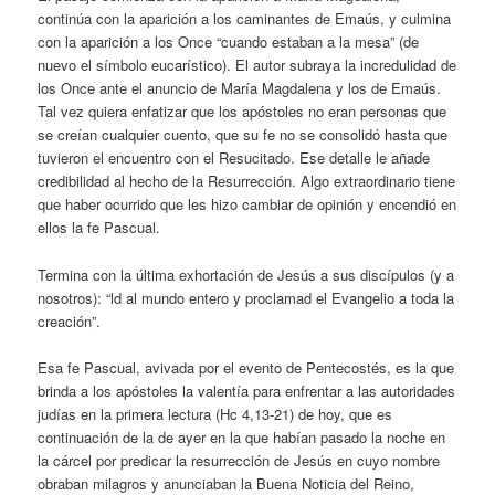
continúa con la aparición a los caminantes de Emaús, y culmina
con la aparición a los Once “cuando estaban a la mesa” (de
nuevo el símbolo eucarístico). El autor subraya la incredulidad de
los Once ante el anuncio de María Magdalena y los de Emaús.
Tal vez quiera enfatizar que los apóstoles no eran personas que
se creían cualquier cuento, que su fe no se consolidó hasta que
tuvieron el encuentro con el Resucitado. Ese detalle le añade
credibilidad al hecho de la Resurrección. Algo extraordinario tiene
que haber ocurrido que les hizo cambiar de opinión y encendió en
ellos la fe Pascual.
Termina con la última exhortación de Jesús a sus discípulos (y a
nosotros): “ld al mundo entero y proclamad el Evangelio a toda la
creación”.
Esa fe Pascual, avivada por el evento de Pentecostés, es la que
brinda a los apóstoles la valentía para enfrentar a las autoridades
judías en la primera lectura (Hc 4,13-21) de hoy, que es
continuación de la de ayer en la que habían pasado la noche en
la cárcel por predicar la resurrección de Jesús en cuyo nombre
obraban milagros y anunciaban la Buena Noticia del Reino,