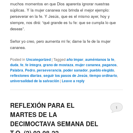
muchos momentos en que Dios aparenta ignorar nuestras
súplicas. Y la mujer cananea nos brinda el mejor ejemplo:
perseverar en la fe. Y Jesús, que es el mismo ayer, hoy y
siempre, nos dirá: “qué grande es tu fe: que se cumpla lo que
deseas”.
Señor yo creo, pero aumenta mi fe; dame la fe de la mujer
cananea.
Posted in
Uncategorized
|
Tagged
año impar
,
auméntanos la fe
,
duda
,
fe
,
fe íntegra
,
grano de mostaza
,
mujer cananea
,
paganos
,
Palabra
,
Pedro
,
perseverancia
,
poder sanador
,
pueblo elegido
,
reflexiones diarias
,
seguir los pasos de Jesús
,
tiempo ordinario
,
universalidad de la salvación
|
Leave a reply
REFLEXIÓN PARA EL
1
MARTES DE LA
DECIMOCTAVA SEMANA DEL
T.O. (2) 02-08-22