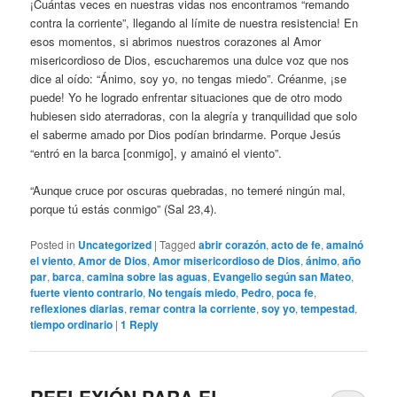
¡Cuántas veces en nuestras vidas nos encontramos “remando
contra la corriente”, llegando al límite de nuestra resistencia! En
esos momentos, si abrimos nuestros corazones al Amor
misericordioso de Dios, escucharemos una dulce voz que nos
dice al oído: “Ánimo, soy yo, no tengas miedo”. Créanme, ¡se
puede! Yo he logrado enfrentar situaciones que de otro modo
hubiesen sido aterradoras, con la alegría y tranquilidad que solo
el saberme amado por Dios podían brindarme. Porque Jesús
“entró en la barca [conmigo], y amainó el viento”.
“Aunque cruce por oscuras quebradas, no temeré ningún mal,
porque tú estás conmigo” (Sal 23,4).
Posted in
Uncategorized
|
Tagged
abrir corazón
,
acto de fe
,
amainó
el viento
,
Amor de Dios
,
Amor misericordioso de Dios
,
ánimo
,
año
par
,
barca
,
camina sobre las aguas
,
Evangelio según san Mateo
,
fuerte viento contrario
,
No tengaís miedo
,
Pedro
,
poca fe
,
reflexiones diarias
,
remar contra la corriente
,
soy yo
,
tempestad
,
tiempo ordinario
|
1
Reply