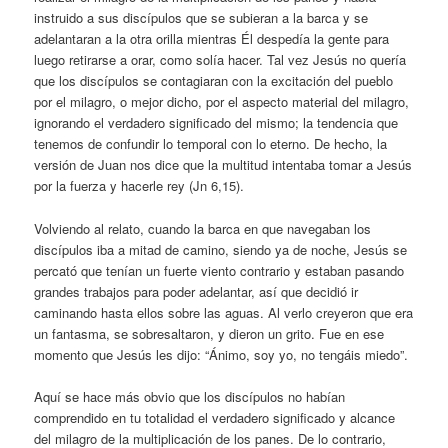
instruido a sus discípulos que se subieran a la barca y se
adelantaran a la otra orilla mientras Él despedía la gente para
luego retirarse a orar, como solía hacer. Tal vez Jesús no quería
que los discípulos se contagiaran con la excitación del pueblo
por el milagro, o mejor dicho, por el aspecto material del milagro,
ignorando el verdadero significado del mismo; la tendencia que
tenemos de confundir lo temporal con lo eterno. De hecho, la
versión de Juan nos dice que la multitud intentaba tomar a Jesús
por la fuerza y hacerle rey (Jn 6,15).
Volviendo al relato, cuando la barca en que navegaban los
discípulos iba a mitad de camino, siendo ya de noche, Jesús se
percató que tenían un fuerte viento contrario y estaban pasando
grandes trabajos para poder adelantar, así que decidió ir
caminando hasta ellos sobre las aguas. Al verlo creyeron que era
un fantasma, se sobresaltaron, y dieron un grito. Fue en ese
momento que Jesús les dijo: “Ánimo, soy yo, no tengáis miedo”.
Aquí se hace más obvio que los discípulos no habían
comprendido en tu totalidad el verdadero significado y alcance
del milagro de la multiplicación de los panes. De lo contrario,