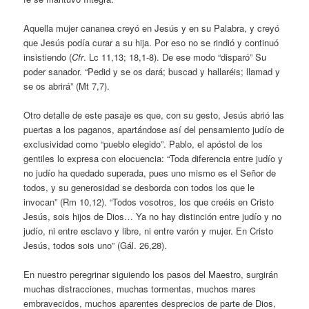
Aquella mujer cananea creyó en Jesús y en su Palabra, y creyó
que Jesús podía curar a su hija. Por eso no se rindió y continuó
insistiendo (
Cfr
. Lc 11,13; 18,1-8). De ese modo “disparó” Su
poder sanador. “Pedid y se os dará; buscad y hallaréis; llamad y
se os abrirá” (Mt 7,7).
Otro detalle de este pasaje es que, con su gesto, Jesús abrió las
puertas a los paganos, apartándose así del pensamiento judío de
exclusividad como “pueblo elegido”. Pablo, el apóstol de los
gentiles lo expresa con elocuencia: “Toda diferencia entre judío y
no judío ha quedado superada, pues uno mismo es el Señor de
todos, y su generosidad se desborda con todos los que le
invocan” (Rm 10,12). “Todos vosotros, los que creéis en Cristo
Jesús, sois hijos de Dios… Ya no hay distinción entre judío y no
judío, ni entre esclavo y libre, ni entre varón y mujer. En Cristo
Jesús, todos sois uno” (Gál. 26,28).
En nuestro peregrinar siguiendo los pasos del Maestro, surgirán
muchas distracciones, muchas tormentas, muchos mares
embravecidos, muchos aparentes desprecios de parte de Dios,