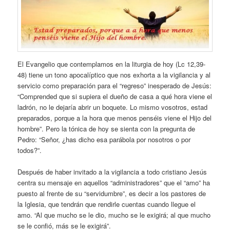
El Evangelio que contemplamos en la liturgia de hoy (Lc 12,39-
48) tiene un tono apocalíptico que nos exhorta a la vigilancia y al
servicio como preparación para el “regreso” inesperado de Jesús:
“Comprended que si supiera el dueño de casa a qué hora viene el
ladrón, no le dejaría abrir un boquete. Lo mismo vosotros, estad
preparados, porque a la hora que menos penséis viene el Hijo del
hombre”. Pero la tónica de hoy se sienta con la pregunta de
Pedro: “Señor, ¿has dicho esa parábola por nosotros o por
todos?”.
Después de haber invitado a la vigilancia a todo cristiano Jesús
centra su mensaje en aquellos “administradores” que el “amo” ha
puesto al frente de su “servidumbre”, es decir a los pastores de
la Iglesia, que tendrán que rendirle cuentas cuando llegue el
amo. “Al que mucho se le dio, mucho se le exigirá; al que mucho
se le confió, más se le exigirá”.