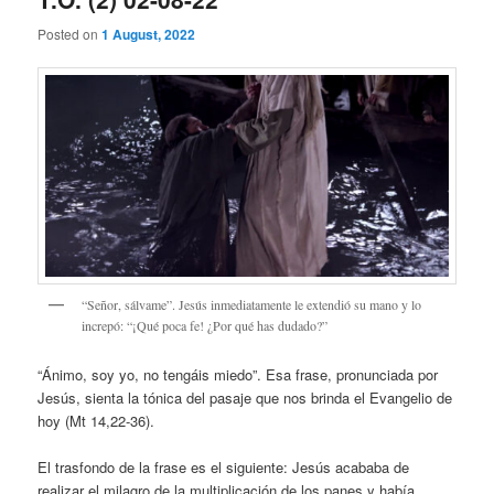
Posted on
1 August, 2022
“Señor, sálvame”. Jesús inmediatamente le extendió su mano y lo
increpó: “¡Qué poca fe! ¿Por qué has dudado?”
“Ánimo, soy yo, no tengáis miedo”. Esa frase, pronunciada por
Jesús, sienta la tónica del pasaje que nos brinda el Evangelio de
hoy (Mt 14,22-36).
El trasfondo de la frase es el siguiente: Jesús acababa de
realizar el milagro de la multiplicación de los panes y había