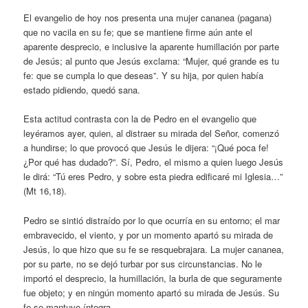
El evangelio de hoy nos presenta una mujer cananea (pagana)
que no vacila en su fe; que se mantiene firme aún ante el
aparente desprecio, e inclusive la aparente humillación por parte
de Jesús; al punto que Jesús exclama: “Mujer, qué grande es tu
fe: que se cumpla lo que deseas”. Y su hija, por quien había
estado pidiendo, quedó sana.
Esta actitud contrasta con la de Pedro en el evangelio que
leyéramos ayer, quien, al distraer su mirada del Señor, comenzó
a hundirse; lo que provocó que Jesús le dijera: “¡Qué poca fe!
¿Por qué has dudado?”. Sí, Pedro, el mismo a quien luego Jesús
le dirá: “Tú eres Pedro, y sobre esta piedra edificaré mi Iglesia…”
(Mt 16,18).
Pedro se sintió distraído por lo que ocurría en su entorno; el mar
embravecido, el viento, y por un momento apartó su mirada de
Jesús, lo que hizo que su fe se resquebrajara. La mujer cananea,
por su parte, no se dejó turbar por sus circunstancias. No le
importó el desprecio, la humillación, la burla de que seguramente
fue objeto; y en ningún momento apartó su mirada de Jesús. Su
fe se mantuvo íntegra.