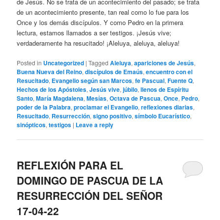
de Jesús. No se trata de un acontecimiento del pasado; se trata
de un acontecimiento presente, tan real como lo fue para los
Once y los demás discípulos. Y como Pedro en la primera
lectura, estamos llamados a ser testigos. ¡Jesús vive;
verdaderamente ha resucitado! ¡Aleluya, aleluya, aleluya!
Posted in
Uncategorized
|
Tagged
Aleluya
,
apariciones de Jesús
,
Buena Nueva del Reino
,
discípulos de Emaús
,
encuentro con el
Resucitado
,
Evangelio según san Marcos
,
fe Pascual
,
Fuente Q
,
Hechos de los Apóstoles
,
Jesús vive
,
júbilo
,
llenos de Espíritu
Santo
,
María Magdalena
,
Mesías
,
Octava de Pascua
,
Once
,
Pedro
,
poder de la Palabra
,
proclamar el Evangelio
,
reflexiones diarias
,
Resucitado
,
Resurrección
,
signo positivo
,
símbolo Eucarístico
,
sinópticos
,
testigos
|
Leave a reply
REFLEXIÓN PARA EL
DOMINGO DE PASCUA DE LA
RESURRECCIÓN DEL SEÑOR
17-04-22