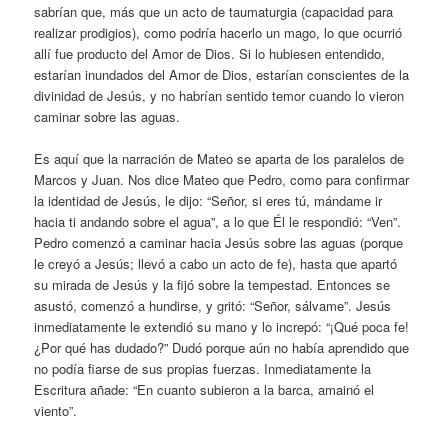
sabrían que, más que un acto de taumaturgia (capacidad para
realizar prodigios), como podría hacerlo un mago, lo que ocurrió
allí fue producto del Amor de Dios. Si lo hubiesen entendido,
estarían inundados del Amor de Dios, estarían conscientes de la
divinidad de Jesús, y no habrían sentido temor cuando lo vieron
caminar sobre las aguas.
Es aquí que la narración de Mateo se aparta de los paralelos de
Marcos y Juan. Nos dice Mateo que Pedro, como para confirmar
la identidad de Jesús, le dijo: “Señor, si eres tú, mándame ir
hacia ti andando sobre el agua”, a lo que Él le respondió: “Ven”.
Pedro comenzó a caminar hacia Jesús sobre las aguas (porque
le creyó a Jesús; llevó a cabo un acto de fe), hasta que apartó
su mirada de Jesús y la fijó sobre la tempestad. Entonces se
asustó, comenzó a hundirse, y gritó: “Señor, sálvame”. Jesús
inmediatamente le extendió su mano y lo increpó: “¡Qué poca fe!
¿Por qué has dudado?” Dudó porque aún no había aprendido que
no podía fiarse de sus propias fuerzas. Inmediatamente la
Escritura añade: “En cuanto subieron a la barca, amainó el
viento”.