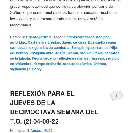
grave responsabilidad que conlleva su elección por parte del
Señor, y que como mucho se les ha encomendado, mucho se
les exigirá; y que mientras más sirvan, mayor será su
recompensa.
Posted in
Uncategorized
|
Tagged
administradores
,
año par
,
autoridad
,
Carta a los Efesios
,
dueño de casa
,
Evangelio según
san Lucas
,
exigencias de conducta
,
Ezequiel
,
gobernantes
,
Hijo
del hombre
,
insignificante
,
Jesús
,
ladrón
,
orgullo
,
Pablo
,
pastores
de la iglesia
,
Pedro
,
rebaño
,
reflexiones diarias
,
regreso
,
servicio
,
servidumbre
,
tiempo ordinario
,
tono apocalíptico
,
últimos
,
vigilancia
|
1
Reply
REFLEXIÓN PARA EL
1
JUEVES DE LA
DECIMOCTAVA SEMANA DEL
T.O. (2) 04-08-22
Posted on
3 August, 2022