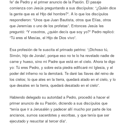
fe” de Pedro y el primer anuncio de la Pasión. El pasaje
comienza con Jesús preguntando a sus discípulos: “¿Quién dice
la gente que es el Hijo del hombre?”. A lo que los discípulos
respondieron: “Unos que Juan Bautista, otros que Elías, otros
que Jeremías o uno de los profetas”. Entonces Jesús les
preguntó: “Y vosotros, ¿quién decís que soy yo?” Pedro replicó:
“Tú eres el Mesías, el Hijo de Dios vivo”.
Esa profesión de fe suscita el primado petrino: “¡Dichoso tú,
Simón, hijo de Jonás!, porque eso no te lo ha revelado nadie de
carne y hueso, sino mi Padre que está en el cielo. Ahora te digo
yo: Tú eres Pedro, y sobre esta piedra edificaré mi Iglesia, y el
poder del infierno no la derrotará. Te daré las llaves del reino de
los cielos; lo que ates en la tierra, quedará atado en el cielo, y lo
que desates en la tierra, quedará desatado en el cielo”.
Habiendo delegado su autoridad a Pedro, procedió a hacer el
primer anuncio de su Pasión, diciendo a sus discípulos que
“tenía que ir a Jerusalén y padecer allí mucho por parte de los
ancianos, sumos sacerdotes y escribas, y que tenía que ser
ejecutado y resucitar al tercer día”.