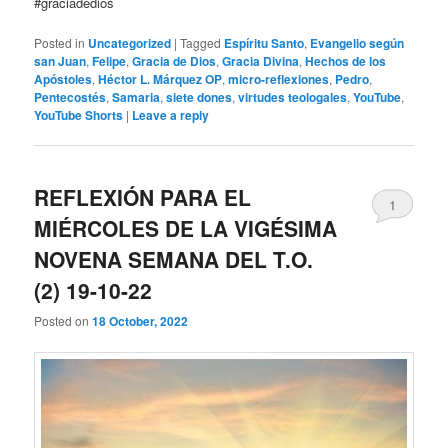
#graciadedios
Posted in
Uncategorized
|
Tagged
Espíritu Santo
,
Evangelio según
san Juan
,
Felipe
,
Gracia de Dios
,
Gracia Divina
,
Hechos de los
Apóstoles
,
Héctor L. Márquez OP
,
micro-reflexiones
,
Pedro
,
Pentecostés
,
Samaria
,
siete dones
,
virtudes teologales
,
YouTube
,
YouTube Shorts
|
Leave a reply
REFLEXIÓN PARA EL
1
MIÉRCOLES DE LA VIGÉSIMA
NOVENA SEMANA DEL T.O.
(2) 19-10-22
Posted on
18 October, 2022