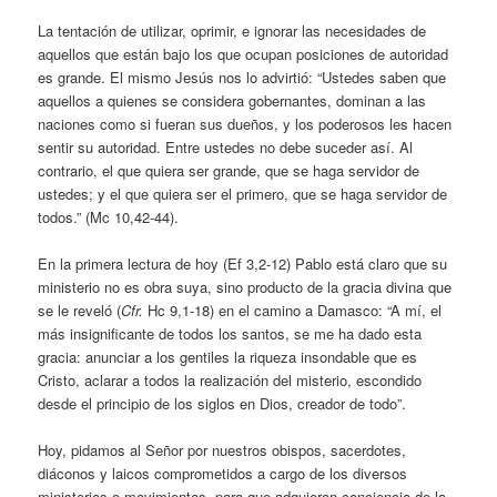
La tentación de utilizar, oprimir, e ignorar las necesidades de
aquellos que están bajo los que ocupan posiciones de autoridad
es grande. El mismo Jesús nos lo advirtió: “Ustedes saben que
aquellos a quienes se considera gobernantes, dominan a las
naciones como si fueran sus dueños, y los poderosos les hacen
sentir su autoridad. Entre ustedes no debe suceder así. Al
contrario, el que quiera ser grande, que se haga servidor de
ustedes; y el que quiera ser el primero, que se haga servidor de
todos.” (Mc 10,42-44).
En la primera lectura de hoy (Ef 3,2-12) Pablo está claro que su
ministerio no es obra suya, sino producto de la gracia divina que
se le reveló (
Cfr.
Hc 9,1-18) en el camino a Damasco: “A mí, el
más insignificante de todos los santos, se me ha dado esta
gracia: anunciar a los gentiles la riqueza insondable que es
Cristo, aclarar a todos la realización del misterio, escondido
desde el principio de los siglos en Dios, creador de todo”.
Hoy, pidamos al Señor por nuestros obispos, sacerdotes,
diáconos y laicos comprometidos a cargo de los diversos
ministerios o movimientos, para que adquieran conciencia de la