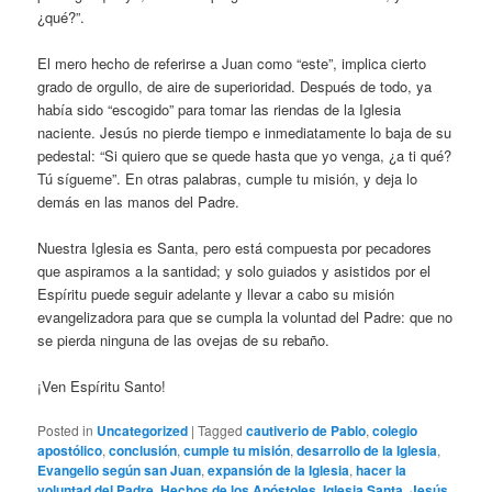
¿qué?”.
El mero hecho de referirse a Juan como “este”, implica cierto
grado de orgullo, de aire de superioridad. Después de todo, ya
había sido “escogido” para tomar las riendas de la Iglesia
naciente. Jesús no pierde tiempo e inmediatamente lo baja de su
pedestal: “Si quiero que se quede hasta que yo venga, ¿a ti qué?
Tú sígueme”. En otras palabras, cumple tu misión, y deja lo
demás en las manos del Padre.
Nuestra Iglesia es Santa, pero está compuesta por pecadores
que aspiramos a la santidad; y solo guiados y asistidos por el
Espíritu puede seguir adelante y llevar a cabo su misión
evangelizadora para que se cumpla la voluntad del Padre: que no
se pierda ninguna de las ovejas de su rebaño.
¡Ven Espíritu Santo!
Posted in
Uncategorized
|
Tagged
cautiverio de Pablo
,
colegio
apostólico
,
conclusión
,
cumple tu misión
,
desarrollo de la Iglesia
,
Evangelio según san Juan
,
expansión de la Iglesia
,
hacer la
voluntad del Padre
,
Hechos de los Apóstoles
,
Iglesia Santa
,
Jesús
,