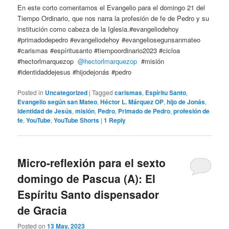
En este corto comentamos el Evangelio para el domingo 21 del
Tiempo Ordinario, que nos narra la profesión de fe de Pedro y su
institución como cabeza de la Iglesia.#evangeliodehoy
#primadodepedro #evangeliodehoy #evangeliosegunsanmateo
#carismas #espíritusanto #tiempoordinario2023 #cicloa
#hectorlmarquezop
@hectorlmarquezop
#misión
#identidaddejesus #hijodejonás #pedro
Posted in
Uncategorized
|
Tagged
carismas
,
Espíritu Santo
,
Evangelio según san Mateo
,
Héctor L. Márquez OP
,
hijo de Jonás
,
identidad de Jesús
,
misión
,
Pedro
,
Primado de Pedro
,
profesión de
fe
,
YouTube
,
YouTube Shorts
|
1
Reply
Micro-reflexión para el sexto
domingo de Pascua (A): El
Espíritu Santo dispensador
de Gracia
Posted on
13 May, 2023