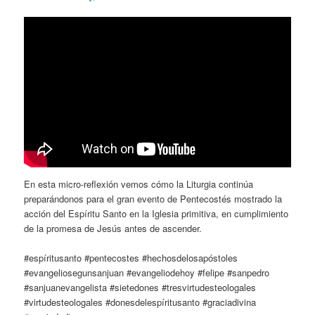
En esta micro-reflexión vemos cómo la Liturgia continúa
preparándonos para el gran evento de Pentecostés mostrado la
acción del Espíritu Santo en la Iglesia primitiva, en cumplimiento
de la promesa de Jesús antes de ascender.
#espíritusanto #pentecostes #hechosdelosapóstoles
#evangeliosegunsanjuan #evangeliodehoy #felipe #sanpedro
#sanjuanevangelista #sietedones #tresvirtudesteologales
#virtudesteologales #donesdelespíritusanto #graciadivina