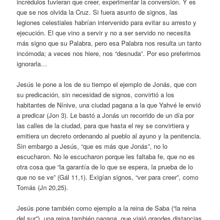
incrédulos tuvieran que creer, experimentar la conversión. Y es
que se nos olvida la Cruz. Si fuera asunto de signos, las
legiones celestiales habrían intervenido para evitar su arresto y
ejecución. El que vino a servir y no a ser servido no necesita
más signo que su Palabra, pero esa Palabra nos resulta un tanto
incómoda; a veces nos hiere, nos “desnuda”. Por eso preferimos
ignorarla…
Jesús le pone a los de su tiempo el ejemplo de Jonás, que con
su predicación, sin necesidad de signos, convirtió a los
habitantes de Nínive, una ciudad pagana a la que Yahvé le envió
a predicar (Jon 3). Le bastó a Jonás un recorrido de un día por
las calles de la ciudad, para que hasta el rey se convirtiera y
emitiera un decreto ordenando al pueblo al ayuno y la penitencia.
Sin embargo a Jesús, “que es más que Jonás”, no lo
escucharon. No le escucharon porque les faltaba fe, que no es
otra cosa que “la garantía de lo que se espera, la prueba de lo
que no se ve” (Gál 11,1). Exigían signos, “ver para creer”, como
Tomás (Jn 20,25).
Jesús pone también como ejemplo a la reina de Saba (“la reina
del sur”), una reina también pagana, que viajó grandes distancias