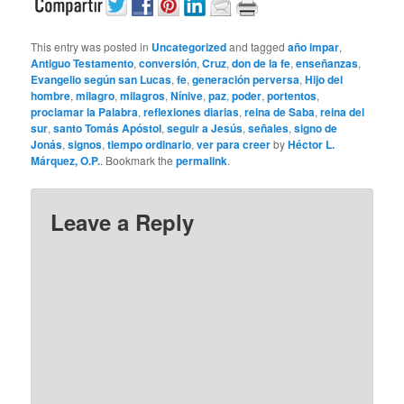
This entry was posted in
Uncategorized
and tagged
año impar
,
Antiguo Testamento
,
conversión
,
Cruz
,
don de la fe
,
enseñanzas
,
Evangelio según san Lucas
,
fe
,
generación perversa
,
Hijo del
hombre
,
milagro
,
milagros
,
Nínive
,
paz
,
poder
,
portentos
,
proclamar la Palabra
,
reflexiones diarias
,
reina de Saba
,
reina del
sur
,
santo Tomás Apóstol
,
seguir a Jesús
,
señales
,
signo de
Jonás
,
signos
,
tiempo ordinario
,
ver para creer
by
Héctor L.
Márquez, O.P.
. Bookmark the
permalink
.
Leave a Reply