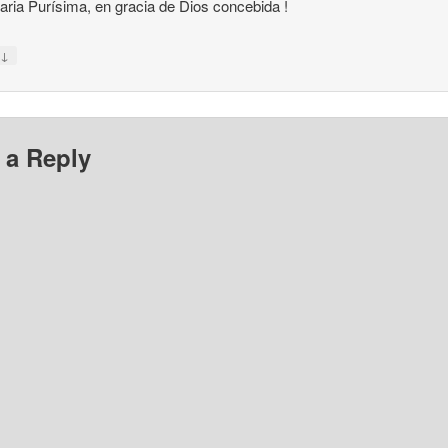
ria Purísima, en gracia de Dios concebida !
↓
y
 a Reply