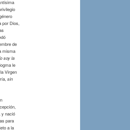
antísima
rivilegio
 género
 por Dios,
as
edó
iembre de
la misma
o soy la
dogma le
la Virgen
ría,
sin
en
cepción,
 y nació
cas para
eto a la