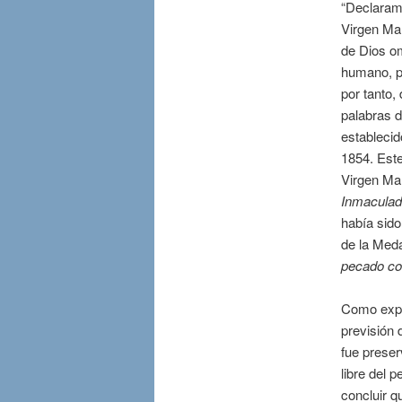
“Declaramo
Virgen Mar
de Dios om
humano, pr
por tanto,
palabras d
estableci
1854. Est
Virgen Mar
Inmaculad
había sido
de la Meda
pecado co
Como exp
previsión 
fue prese
libre del 
concluir q