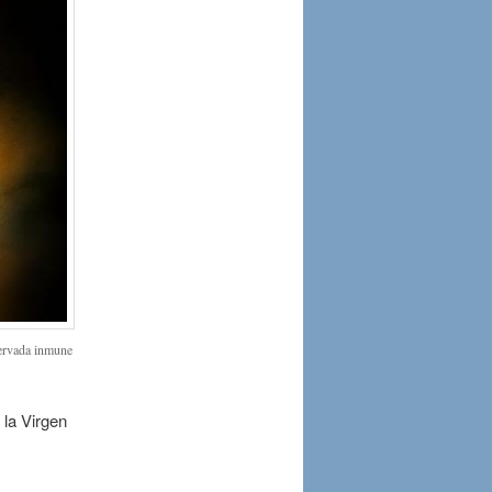
servada inmune
 la Virgen