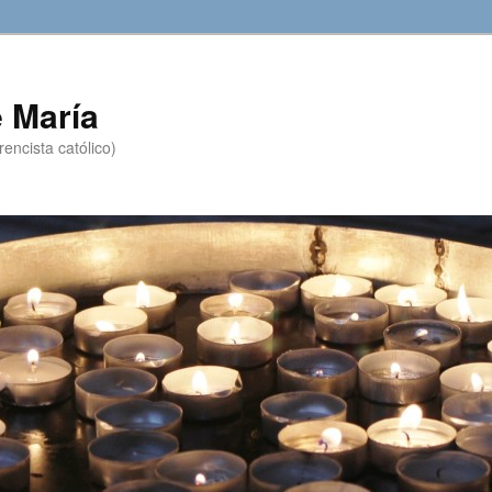
 María
encista católico)