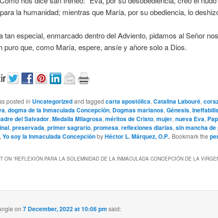
 Como nos dice san Ireneo: “Eva, por su desobediencia, creó el nudo 
para la humanidad; mientras que María, por su obediencia, lo deshi
a tan especial, enmarcado dentro del Adviento, pidamos al Señor no
 puro que, como María, espere, ansíe y añore solo a Dios.
as posted in
Uncategorized
and tagged
carta apostólica
,
Catalina Labouré
,
cora
va
,
dogma de la Inmaculada Concepción
,
Dogmas marianos
,
Génesis
,
Ineffabil
adre del Salvador
,
Medalla Milagrosa
,
méritos de Cristo
,
mujer
,
nueva Eva
,
Pap
inal
,
preservada
,
primer sagrario
,
promesa
,
reflexiones diarias
,
sin mancha de
,
Yo soy la Inmaculada Concepción
by
Héctor L. Márquez, O.P.
. Bookmark the
pe
 ON “
REFLEXIÓN PARA LA SOLEMNIDAD DE LA INMACULADA CONCEPCIÓN DE LA VIRGEN
Angie
on
7 December, 2022 at 10:06 pm
said: