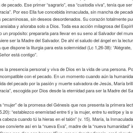
 de pecado. Ese primer “sagrario”, esa “custodia viva”, tenía que ser
gracia”. Por eso Ella fue concebida inmaculada, sin mancha de pecado
s pecaminosas, sin deseos desordenados. Su corazón totalmente pu
ansiaba y añoraba solo a Dios. Toda esa acción milagrosa del Espíri
vo un propósito: prepararla para llevar en su seno al Salvador del mu
uiere ser la Madre del Salvador. De ahí el saludo del ángel en la lectu
 que dispone la liturgia para esta solemnidad (Lc 1,26-38): “Alégrate, 
 Señor está contigo”.
es la presencia personal y viva de Dios en la vida de una persona. Po
 incompatible con el pecado. En un momento cuando aún la humanida
ida del pecado por la pasión y muerte salvadora de Jesús, María bril
gracia”, escogida por Dios desde la eternidad para ser la Madre del Sa
a “mujer” de la promesa del Génesis que nos presenta la primera lec
.20): “establezco enemistad entre ti y la mujer, entre tu estirpe y la s
a cabeza cuando tú la hieras en el talón” (v. 15). María, la Inmaculada,
 se convierte así en la “nueva Eva”, madre de la “nueva humanidad” 