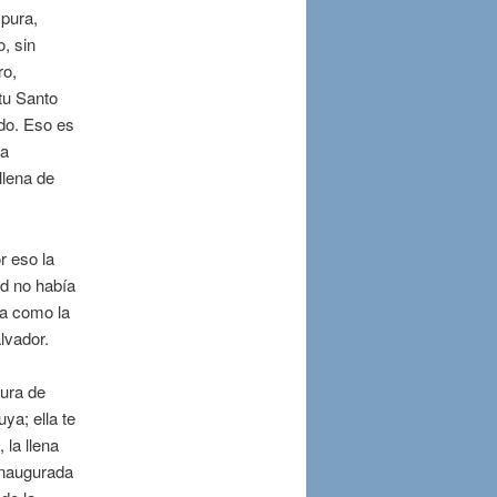
 pura,
, sin
ro,
tu Santo
ndo. Eso es
ra
llena de
r eso la
d no había
la como la
lvador.
tura de
uya; ella te
 la llena
inaugurada