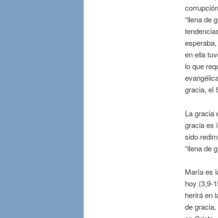
corrupción
“llena de 
tendencia
esperaba, 
en ella tu
lo que req
evangélica
gracia, el
La gracia 
gracia es
sido redim
“llena de 
María es l
hoy (3,9-15
herirá en l
de gracia,