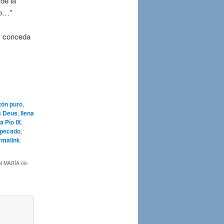
de la
zo…”
s conceda
zón puro
,
is Deus
,
llena
a Pío IX
,
 pecado
,
rmalink
.
 MARÍA 08-