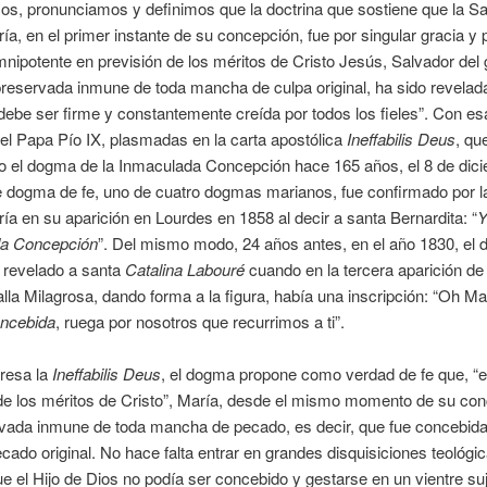
s, pronunciamos y definimos que la doctrina que sostiene que la S
ía, en el primer instante de su concepción, fue por singular gracia y p
nipotente en previsión de los méritos de Cristo Jesús, Salvador del
eservada inmune de toda mancha de culpa original, ha sido revelada
 debe ser firme y constantemente creída por todos los fieles”. Con es
el Papa Pío IX, plasmadas en la carta apostólica
Ineffabilis Deus
, qu
do el dogma de la Inmaculada Concepción hace 165 años, el 8 de dic
e dogma de fe, uno de cuatro dogmas marianos, fue confirmado por 
ía en su aparición en Lourdes en 1858 al decir a santa Bernardita: “
Y
a Concepción
”. Del mismo modo, 24 años antes, en el año 1830, el 
 revelado a santa
Catalina Labouré
cuando en la tercera aparición de 
lla Milagrosa, dando forma a la figura, había una inscripción: “Oh Ma
ncebida
, ruega por nosotros que recurrimos a ti”.
resa la
Ineffabilis Deus
, el dogma propone como verdad de fe que, “
de los méritos de Cristo”, María, desde el mismo momento de su con
rvada inmune de toda mancha de pecado, es decir, que fue concebida
pecado original. No hace falta entrar en grandes disquisiciones teológi
ue el Hijo de Dios no podía ser concebido y gestarse en un vientre suj