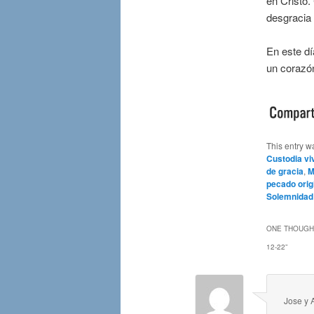
en Cristo.
desgracia 
En este dí
un corazón
This entry w
Custodia vi
de gracia
,
M
pecado orig
Solemnidad
ONE THOUGHT
12-22
”
Jose y 