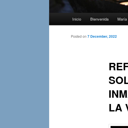
Main
Inicio
Bienvenida
María 
menu
Posted on
7 December, 2022
REF
SOL
IN
LA 