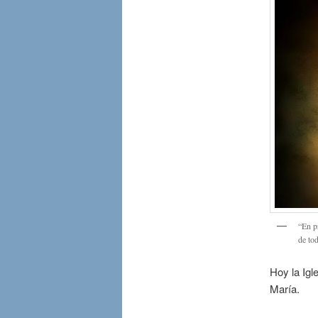
“En p
de to
Hoy la Igl
María.