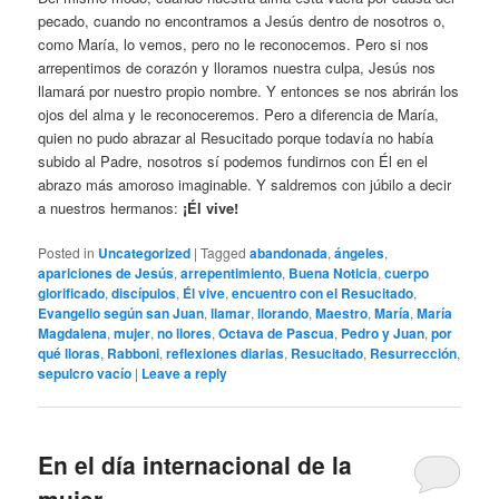
pecado, cuando no encontramos a Jesús dentro de nosotros o,
como María, lo vemos, pero no le reconocemos. Pero si nos
arrepentimos de corazón y lloramos nuestra culpa, Jesús nos
llamará por nuestro propio nombre. Y entonces se nos abrirán los
ojos del alma y le reconoceremos. Pero a diferencia de María,
quien no pudo abrazar al Resucitado porque todavía no había
subido al Padre, nosotros sí podemos fundirnos con Él en el
abrazo más amoroso imaginable. Y saldremos con júbilo a decir
a nuestros hermanos:
¡Él vive!
Posted in
Uncategorized
|
Tagged
abandonada
,
ángeles
,
apariciones de Jesús
,
arrepentimiento
,
Buena Noticia
,
cuerpo
glorificado
,
discípulos
,
Él vive
,
encuentro con el Resucitado
,
Evangelio según san Juan
,
llamar
,
llorando
,
Maestro
,
María
,
María
Magdalena
,
mujer
,
no llores
,
Octava de Pascua
,
Pedro y Juan
,
por
qué lloras
,
Rabboni
,
reflexiones diarias
,
Resucitado
,
Resurrección
,
sepulcro vacío
|
Leave a reply
En el día internacional de la