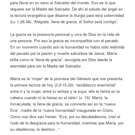
para llevar en su seno al Salvador del mundo. Eso es lo que
requiere ser la Madre del Salvador. De ahí el saludo del ángel en
la lectura evangélica que dispone la liturgia para esta solemnidad
(Lc 1,26-38): “Alégrate, llena de gracia, el Señor está contigo”.
La gracia es la presencia personal y viva de Dios en la vida de
una persona. Por eso la gracia es incompatible con el pecado.
En un momento cuando aún la humanidad no había sido redimida
del pecado por la pasión y muerte salvadora de Jesús, María
brilla como la “llena de gracia”, escogida por Dios desde la
eternidad para ser la Madre del Salvador.
María es la “mujer” de la promesa del Génesis que nos presenta
la primera lectura de hoy (3,9-15.20): “establezco enemistad
entre ti y la mujer, entre tu estirpe y la suya; ella te herirá en la
cabeza cuando tú la hieras en el talón” (v. 15). María, la
Inmaculada, la llena de gracia, se convierte así en la “nueva
Eva”, madre de la “nueva humanidad” inaugurada en Cristo.
Como nos dice san Ireneo: “Eva, por su desobediencia, creó el
nudo de la desgracia para la humanidad; mientras que María, por
su obediencia, lo deshizo…”