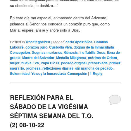
su obediencia, lo deshizo…”
En este día tan especial, enmarcado dentro del Adviento,
pidamos al Señor nos conceda un corazón puro que, como
María, espere, ansíe y añore solo a Dios.
Posted in
Uncategorized
|
Tagged
carta apostólica
,
Catalina
Labouré
,
corazón puro
,
Custodia viva
,
dogma de la Inmaculada
Concepción
,
Dogmas marianos
,
Génesis
,
Ineffabilis Deus
,
llena de
gracia
,
Madre del Salvador
,
Medalla Milagrosa
,
méritos de Cristo
,
mujer
,
nueva Eva
,
Papa Pío IX
,
pecado original
,
preservada
,
primer
sagrario
,
promesa
,
reflexiones diarias
,
sin mancha de pecado
,
Solemnidad
,
Yo soy la Inmaculada Concepción
|
1
Reply
REFLEXIÓN PARA EL
SÁBADO DE LA VIGÉSIMA
SÉPTIMA SEMANA DEL T.O.
(2) 08-10-22