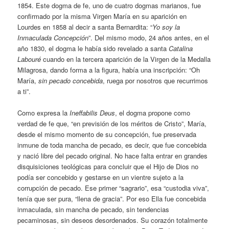
1854. Este dogma de fe, uno de cuatro dogmas marianos, fue
confirmado por la misma Virgen María en su aparición en
Lourdes en 1858 al decir a santa Bernardita: “
Yo soy la
Inmaculada Concepción
”. Del mismo modo, 24 años antes, en el
año 1830, el dogma le había sido revelado a santa
Catalina
Labouré
cuando en la tercera aparición de la Virgen de la Medalla
Milagrosa, dando forma a la figura, había una inscripción: “Oh
María,
sin pecado concebida
, ruega por nosotros que recurrimos
a ti”.
Como expresa la
Ineffabilis Deus
, el dogma propone como
verdad de fe que, “en previsión de los méritos de Cristo”, María,
desde el mismo momento de su concepción, fue preservada
inmune de toda mancha de pecado, es decir, que fue concebida
y nació libre del pecado original. No hace falta entrar en grandes
disquisiciones teológicas para concluir que el Hijo de Dios no
podía ser concebido y gestarse en un vientre sujeto a la
corrupción de pecado. Ese primer “sagrario”, esa “custodia viva”,
tenía que ser pura, “llena de gracia”. Por eso Ella fue concebida
inmaculada, sin mancha de pecado, sin tendencias
pecaminosas, sin deseos desordenados. Su corazón totalmente