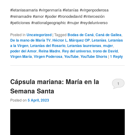
#letaniasamaria #virgenmaría #letanías #virgenpoderosa
#reinamadre #amor #poder #tronodedavid #intercesión
#peticiones #nationalgeographic #mujer #reydeluniverso
Posted in
Uncategorized
|
Tagged
Bodas de Caná
,
Caná de Gailea
,
De la mano de María TV
,
Héctor L. Márquez OP
,
Letanías
,
Letanías
a la Virgen
,
Letanías del Rosario
,
Letanías lauretanas
,
mujer
,
poder del Amor
,
Reina Madre
,
Rey del universo
,
trono de David
,
Virgen María
,
Virgen Poderosa
,
YouTube
,
YouTube Shorts
|
1
Reply
Cápsula mariana: María en la
1
Semana Santa
Posted on
5 April, 2023