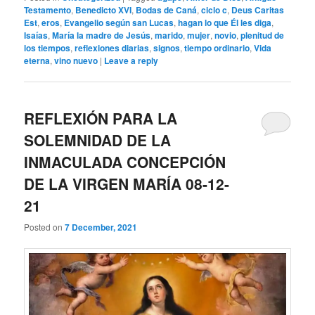
Testamento
,
Benedicto XVI
,
Bodas de Caná
,
ciclo c
,
Deus Caritas
Est
,
eros
,
Evangelio según san Lucas
,
hagan lo que Él les diga
,
Isaías
,
María la madre de Jesús
,
marido
,
mujer
,
novio
,
plenitud de
los tiempos
,
reflexiones diarias
,
signos
,
tiempo ordinario
,
Vida
eterna
,
vino nuevo
|
Leave a reply
REFLEXIÓN PARA LA
SOLEMNIDAD DE LA
INMACULADA CONCEPCIÓN
DE LA VIRGEN MARÍA 08-12-
21
Posted on
7 December, 2021