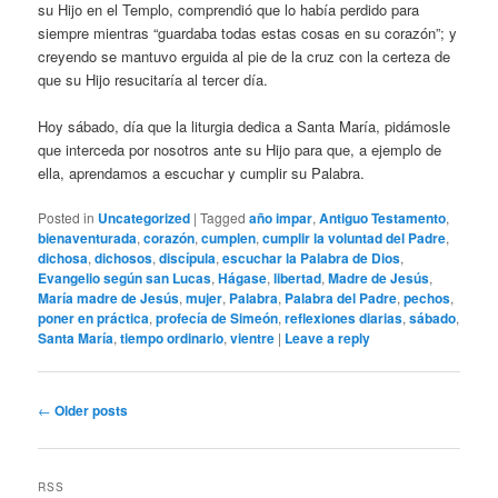
su Hijo en el Templo, comprendió que lo había perdido para
siempre mientras “guardaba todas estas cosas en su corazón”; y
creyendo se mantuvo erguida al pie de la cruz con la certeza de
que su Hijo resucitaría al tercer día.
Hoy sábado, día que la liturgia dedica a Santa María, pidámosle
que interceda por nosotros ante su Hijo para que, a ejemplo de
ella, aprendamos a escuchar y cumplir su Palabra.
Posted in
Uncategorized
|
Tagged
año impar
,
Antiguo Testamento
,
bienaventurada
,
corazón
,
cumplen
,
cumplir la voluntad del Padre
,
dichosa
,
dichosos
,
discípula
,
escuchar la Palabra de Dios
,
Evangelio según san Lucas
,
Hágase
,
libertad
,
Madre de Jesús
,
María madre de Jesús
,
mujer
,
Palabra
,
Palabra del Padre
,
pechos
,
poner en práctica
,
profecía de Simeón
,
reflexiones diarias
,
sábado
,
Santa María
,
tiempo ordinario
,
vientre
|
Leave a reply
Post
←
Older posts
navigation
RSS