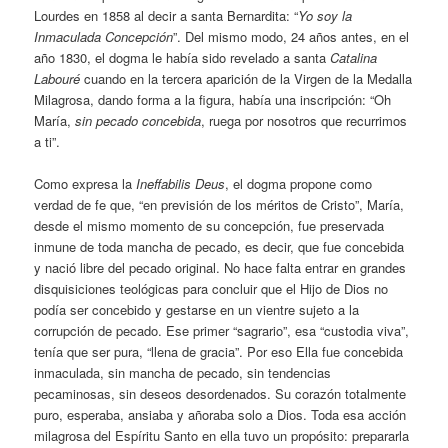
Lourdes en 1858 al decir a santa Bernardita: “
Yo soy la
Inmaculada Concepción
”. Del mismo modo, 24 años antes, en el
año 1830, el dogma le había sido revelado a santa
Catalina
Labouré
cuando en la tercera aparición de la Virgen de la Medalla
Milagrosa, dando forma a la figura, había una inscripción: “Oh
María,
sin pecado concebida
, ruega por nosotros que recurrimos
a ti”.
Como expresa la
Ineffabilis Deus
, el dogma propone como
verdad de fe que, “en previsión de los méritos de Cristo”, María,
desde el mismo momento de su concepción, fue preservada
inmune de toda mancha de pecado, es decir, que fue concebida
y nació libre del pecado original. No hace falta entrar en grandes
disquisiciones teológicas para concluir que el Hijo de Dios no
podía ser concebido y gestarse en un vientre sujeto a la
corrupción de pecado. Ese primer “sagrario”, esa “custodia viva”,
tenía que ser pura, “llena de gracia”. Por eso Ella fue concebida
inmaculada, sin mancha de pecado, sin tendencias
pecaminosas, sin deseos desordenados. Su corazón totalmente
puro, esperaba, ansiaba y añoraba solo a Dios. Toda esa acción
milagrosa del Espíritu Santo en ella tuvo un propósito: prepararla