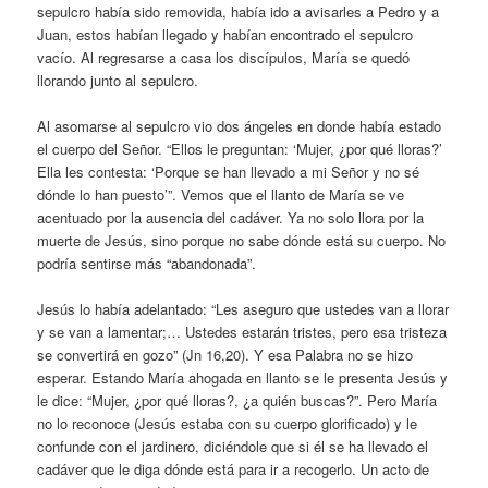
sepulcro había sido removida, había ido a avisarles a Pedro y a
Juan, estos habían llegado y habían encontrado el sepulcro
vacío. Al regresarse a casa los discípulos, María se quedó
llorando junto al sepulcro.
Al asomarse al sepulcro vio dos ángeles en donde había estado
el cuerpo del Señor. “Ellos le preguntan: ‘Mujer, ¿por qué lloras?’
Ella les contesta: ‘Porque se han llevado a mi Señor y no sé
dónde lo han puesto’”. Vemos que el llanto de María se ve
acentuado por la ausencia del cadáver. Ya no solo llora por la
muerte de Jesús, sino porque no sabe dónde está su cuerpo. No
podría sentirse más “abandonada”.
Jesús lo había adelantado: “Les aseguro que ustedes van a llorar
y se van a lamentar;… Ustedes estarán tristes, pero esa tristeza
se convertirá en gozo” (Jn 16,20). Y esa Palabra no se hizo
esperar. Estando María ahogada en llanto se le presenta Jesús y
le dice: “Mujer, ¿por qué lloras?, ¿a quién buscas?”. Pero María
no lo reconoce (Jesús estaba con su cuerpo glorificado) y le
confunde con el jardinero, diciéndole que si él se ha llevado el
cadáver que le diga dónde está para ir a recogerlo. Un acto de