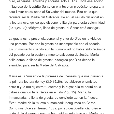
puro, esperaba, ansiaba y añoraba solo a Dios. Toda esa acción
milagrosa del Espíritu Santo en ella tuvo un propósito: prepararla
para llevar en su seno al Salvador del mundo. Eso es lo que
requiere ser la Madre del Salvador. De ahí el saludo del ángel en
la lectura evangélica que dispone la liturgia para esta solemnidad
(Lc 1,26-38): “Alégrate, llena de gracia, el Señor está contigo”.
La gracia es la presencia personal y viva de Dios en la vida de
una persona. Por eso la gracia es incompatible con el pecado.
En un momento cuando aún la humanidad no había sido redimida
del pecado por la pasión y muerte salvadora de Jesús, María
brilla como la “llena de gracia”, escogida por Dios desde la
eternidad para ser la Madre del Salvador.
María es la “mujer” de la promesa del Génesis que nos presenta
la primera lectura de hoy (3,9-15.20): “establezco enemistad
entre ti y la mujer, entre tu estirpe y la suya; ella te herirá en la
cabeza cuando tú la hieras en el talón” (v. 15). María, la
Inmaculada, la llena de gracia, se convierte así en la “nueva
Eva”, madre de la “nueva humanidad” inaugurada en Cristo.
Como nos dice san Ireneo: “Eva, por su desobediencia, creó el
nudo de la desgracia para la humanidad; mientras que María, por