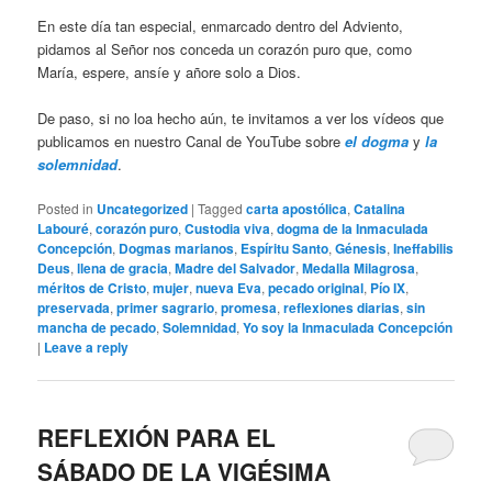
En este día tan especial, enmarcado dentro del Adviento,
pidamos al Señor nos conceda un corazón puro que, como
María, espere, ansíe y añore solo a Dios.
De paso, si no loa hecho aún, te invitamos a ver los vídeos que
publicamos en nuestro Canal de YouTube sobre
el dogma
y
la
solemnidad
.
Posted in
Uncategorized
|
Tagged
carta apostólica
,
Catalina
Labouré
,
corazón puro
,
Custodia viva
,
dogma de la Inmaculada
Concepción
,
Dogmas marianos
,
Espíritu Santo
,
Génesis
,
Ineffabilis
Deus
,
llena de gracia
,
Madre del Salvador
,
Medalla Milagrosa
,
méritos de Cristo
,
mujer
,
nueva Eva
,
pecado original
,
Pío IX
,
preservada
,
primer sagrario
,
promesa
,
reflexiones diarias
,
sin
mancha de pecado
,
Solemnidad
,
Yo soy la Inmaculada Concepción
|
Leave a reply
REFLEXIÓN PARA EL
SÁBADO DE LA VIGÉSIMA