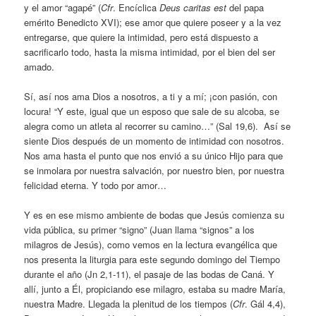
y el amor “agapé” (
Cfr
. Encíclica
Deus caritas est
del papa
emérito Benedicto XVI); ese amor que quiere poseer y a la vez
entregarse, que quiere la intimidad, pero está dispuesto a
sacrificarlo todo, hasta la misma intimidad, por el bien del ser
amado.
Sí, así nos ama Dios a nosotros, a ti y a mí; ¡con pasión, con
locura! “Y este, igual que un esposo que sale de su alcoba, se
alegra como un atleta al recorrer su camino…” (Sal 19,6). Así se
siente Dios después de un momento de intimidad con nosotros.
Nos ama hasta el punto que nos envió a su único Hijo para que
se inmolara por nuestra salvación, por nuestro bien, por nuestra
felicidad eterna. Y todo por amor…
Y es en ese mismo ambiente de bodas que Jesús comienza su
vida pública, su primer “signo” (Juan llama “signos” a los
milagros de Jesús), como vemos en la lectura evangélica que
nos presenta la liturgia para este segundo domingo del Tiempo
durante el año (Jn 2,1-11), el pasaje de las bodas de Caná. Y
allí, junto a Él, propiciando ese milagro, estaba su madre María,
nuestra Madre. Llegada la plenitud de los tiempos (
Cfr
. Gál 4,4),