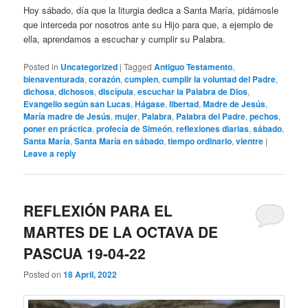
Hoy sábado, día que la liturgia dedica a Santa María, pidámosle
que interceda por nosotros ante su Hijo para que, a ejemplo de
ella, aprendamos a escuchar y cumplir su Palabra.
Posted in
Uncategorized
|
Tagged
Antiguo Testamento
,
bienaventurada
,
corazón
,
cumplen
,
cumplir la voluntad del Padre
,
dichosa
,
dichosos
,
discípula
,
escuchar la Palabra de Dios
,
Evangelio según san Lucas
,
Hágase
,
libertad
,
Madre de Jesús
,
María madre de Jesús
,
mujer
,
Palabra
,
Palabra del Padre
,
pechos
,
poner en práctica
,
profecía de Simeón
,
reflexiones diarias
,
sábado
,
Santa María
,
Santa María en sábado
,
tiempo ordinario
,
vientre
|
Leave a reply
REFLEXIÓN PARA EL
MARTES DE LA OCTAVA DE
PASCUA 19-04-22
Posted on
18 April, 2022