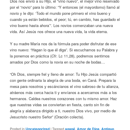
Dios nos envió a su Hijo, el “vino nuevo”, el mejor vino reservado
por el “novio” para lo último: “Y entonces (el mayordomo) llamó al
novio y le dijo: ‘Todo el mundo pone primero el vino bueno y
cuando ya están bebidos, el peor; tú, en cambio, has guardado el
vino bueno hasta ahora’”. Los novios comenzaban una nueva
vida. Así Jesús nos ofrece una nueva vida, la vida eterna.
Y su madre María nos da la fórmula para poder disfrutar de ese
vino nuevo: “Hagan lo que él diga”. Si escuchamos su Palabra y
la ponemos en práctica (
Cfr
. Lc 11,28), podremos sentirnos
amados por Dios como la novia en su noche de bodas…
“Oh Dios, siempre fiel y lleno de amor: Tu Hijo Jesús compartió
con gente ordinaria la alegría de una boda, en Caná. Prepara la
mesa para nosotros y escáncianos el vino sabroso de tu alianza,
atráenos más cerca hacia ti y envíanos a acercarnos más a los
hermanos. Caldea nuestros corazones con tu mismo amor. Haz
que nuestras vidas se conviertan en fiesta, canto sin fin de
alegría y alabanza dirigido a ti, nuestro Dios vivo, por medio de
Jesucristo nuestro Señor” (Oración colecta).
Posted in
Uncategorized
|
Tagged
agapé
,
Amor de Dios
,
Antiguo