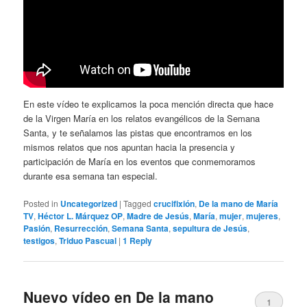
En este vídeo te explicamos la poca mención directa que hace
de la Virgen María en los relatos evangélicos de la Semana
Santa, y te señalamos las pistas que encontramos en los
mismos relatos que nos apuntan hacia la presencia y
participación de María en los eventos que conmemoramos
durante esa semana tan especial.
Posted in
Uncategorized
|
Tagged
crucifixión
,
De la mano de María
TV
,
Héctor L. Márquez OP
,
Madre de Jesús
,
María
,
mujer
,
mujeres
,
Pasión
,
Resurrección
,
Semana Santa
,
sepultura de Jesús
,
testigos
,
Triduo Pascual
|
1
Reply
Nuevo vídeo en De la mano
1