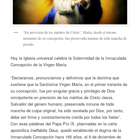
“En previsión de los méritos de Cristo”, María, desde el mismo
momento de su concepción, fue preservada inmune de toda mancha de
pecado.
Hoy la Iglesia universal celebra la Solemnidad de la Inmaculada
Concepción de la Virgen María.
“Declaramos, pronunciamos y definimos que la doctrina que
sostiene que la Santísima Virgen María, en el primer instante de
su concepción, fue por singular gracia y privilegio de Dios
omnipotente en previsión de los méritos de Cristo Jesús,
Salvador del género humano, preservada inmune de toda
mancha de culpa original, ha sido revelada por Dios, por tanto,
debe ser firme y constantemente creída por todos los fieles”.
Con esas palabras del Papa Pío IX, plasmadas en la carta
apostólica
Ineffabilis Deus
, quedó establecido el dogma de la
Inmaculada Concepción hace 165 años, el 8 de diciembre de