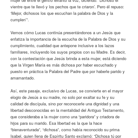
mujer de entre el gentío levantó la voz, diciendo: ‘Dichoso el
vientre que te llevó y los pechos que te criaron’. Pero él repuso:
‘Mejor, dichosos los que escuchan la palabra de Dios y la
cumplen’”.
Vemos cómo Lucas continúa presentándonos a un Jesús que
enfatiza la importancia de la escucha de la Palabra de Dios y su
cumplimiento, cualidad que antepone inclusive a los lazos
familiares, incluyendo los suyos propios con su Madre. Es decir,
con la contestación que Jesús brinda a esta mujer, está diciendo
que la Virgen María es más dichosa por haber escuchado y
puesto en práctica la Palabra del Padre que por haberle parido y
amamantado.
Así, este pasaje, exclusivo de Lucas, se convierte en el mayor
elogio de Jesús a su madre, no solo por exaltar su fe y su
calidad de discípula, sino por reconocerle una dignidad y una
libertad desconocidas en la mentalidad del Antiguo Testamento,
que consideraba a la mujer como una “paridora” y criadora de
hijos para su marido. Esa libertad es la que la hace
“bienaventurada”, “dichosa”, como había reconocido su prima
Isabel, quien llena de Espíritu Santo exclamó: “Dichosa tú por