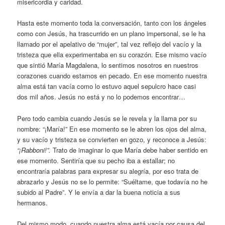
misericordia y caridad.
Hasta este momento toda la conversación, tanto con los ángeles
como con Jesús, ha trascurrido en un plano impersonal, se le ha
llamado por el apelativo de “mujer”, tal vez reflejo del vacío y la
tristeza que ella experimentaba en su corazón. Ese mismo vacío
que sintió María Magdalena, lo sentimos nosotros en nuestros
corazones cuando estamos en pecado. En ese momento nuestra
alma está tan vacía como lo estuvo aquel sepulcro hace casi
dos mil años. Jesús no está y no lo podemos encontrar…
Pero todo cambia cuando Jesús se le revela y la llama por su
nombre: “¡María!” En ese momento se le abren los ojos del alma,
y su vacío y tristeza se convierten en gozo, y reconoce a Jesús:
“¡Rabboni!”.
Trato de imaginar lo que María debe haber sentido en
ese momento. Sentiría que su pecho iba a estallar; no
encontraría palabras para expresar su alegría, por eso trata de
abrazarlo y Jesús no se lo permite: “Suéltame, que todavía no he
subido al Padre”. Y le envía a dar la buena noticia a sus
hermanos.
Del mismo modo, cuando nuestra alma está vacía por causa del