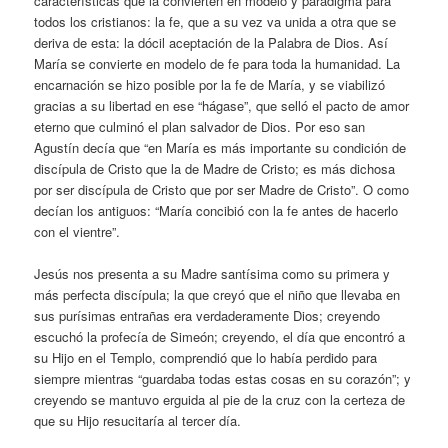
características que la convierten en modelo y paradigma para
todos los cristianos: la fe, que a su vez va unida a otra que se
deriva de esta: la dócil aceptación de la Palabra de Dios. Así
María se convierte en modelo de fe para toda la humanidad. La
encarnación se hizo posible por la fe de María, y se viabilizó
gracias a su libertad en ese “hágase”, que selló el pacto de amor
eterno que culminó el plan salvador de Dios. Por eso san
Agustín decía que “en María es más importante su condición de
discípula de Cristo que la de Madre de Cristo; es más dichosa
por ser discípula de Cristo que por ser Madre de Cristo”. O como
decían los antiguos: “María concibió con la fe antes de hacerlo
con el vientre”.
Jesús nos presenta a su Madre santísima como su primera y
más perfecta discípula; la que creyó que el niño que llevaba en
sus purísimas entrañas era verdaderamente Dios; creyendo
escuchó la profecía de Simeón; creyendo, el día que encontró a
su Hijo en el Templo, comprendió que lo había perdido para
siempre mientras “guardaba todas estas cosas en su corazón”; y
creyendo se mantuvo erguida al pie de la cruz con la certeza de
que su Hijo resucitaría al tercer día.