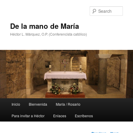
Skip
to
Sear
primary
content
De la mano de María
Héctor L. Márquez, O.P. (Conferencista católico)
Main
Inicio
Bienvenida
María / Rosario
menu
Para invitar a Héctor
Enlaces
Escríbenos
Post