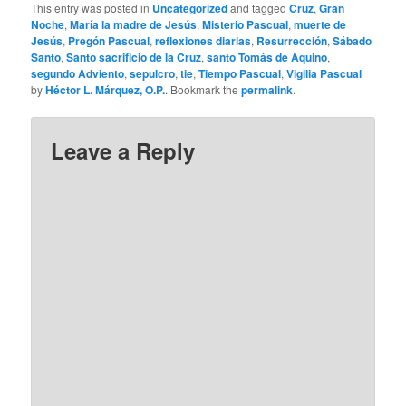
This entry was posted in
Uncategorized
and tagged
Cruz
,
Gran
Noche
,
María la madre de Jesús
,
Misterio Pascual
,
muerte de
Jesús
,
Pregón Pascual
,
reflexiones diarias
,
Resurrección
,
Sábado
Santo
,
Santo sacrificio de la Cruz
,
santo Tomás de Aquino
,
segundo Adviento
,
sepulcro
,
tie
,
Tiempo Pascual
,
Vigilia Pascual
by
Héctor L. Márquez, O.P.
. Bookmark the
permalink
.
Leave a Reply