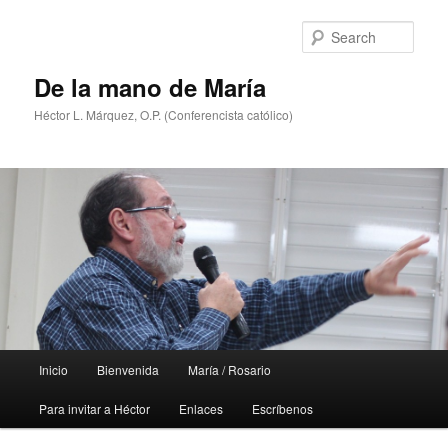
Skip
to
Sear
primary
content
De la mano de María
Héctor L. Márquez, O.P. (Conferencista católico)
Main
Inicio
Bienvenida
María / Rosario
menu
Para invitar a Héctor
Enlaces
Escríbenos