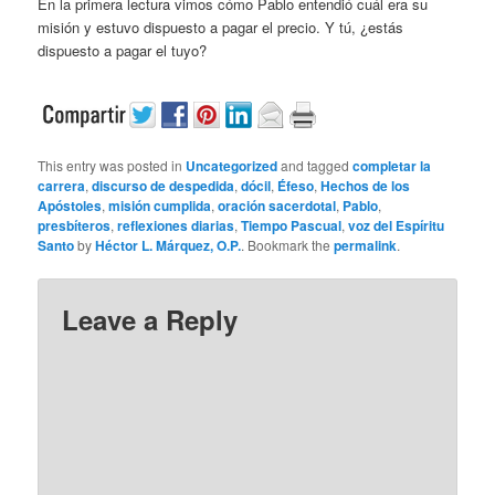
En la primera lectura vimos cómo Pablo entendió cuál era su
misión y estuvo dispuesto a pagar el precio. Y tú, ¿estás
dispuesto a pagar el tuyo?
This entry was posted in
Uncategorized
and tagged
completar la
carrera
,
discurso de despedida
,
dócil
,
Éfeso
,
Hechos de los
Apóstoles
,
misión cumplida
,
oración sacerdotal
,
Pablo
,
presbíteros
,
reflexiones diarias
,
Tiempo Pascual
,
voz del Espíritu
Santo
by
Héctor L. Márquez, O.P.
. Bookmark the
permalink
.
Leave a Reply