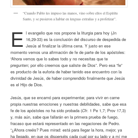
“Cuando Pablo les impuso las manos, vino sobre ellos el Espíritu
Santo, y se pusieron a hablar en lenguas extrañas y a profetizar”.
E
l evangelio que nos propone la liturgia para hoy (Jn
16,29-33) es la conclusión del discurso de despedida de
Jesús al finalizar la última cena. Y justo en ese
momento vemos una afirmación de fe de parte de los apóstoles:
“Ahora vemos que lo sabes todo y no necesitas que te
pregunten; por ello creemos que saliste de Dios”. Pero esa “fe”
es producto de la euforia de haber tenido ese encuentro con la
divinidad de Jesús, de haber comprendido finalmente que Jesús
es el Hijo de Dios.
Jesús, que se encarnó para experimentar, para vivir en carne
propia nuestras emociones y nuestras debilidades, sabe que esa
fe de los apóstoles no ha sido probada (
Cfr
. 1 Pe 1,7; Prov 17,3)
y, más aún, sabe que fallarán en la primera prueba de fuego,
fracaso que estará representado en las negaciones de Pedro.
“¿Ahora creéis? Pues mirad: está para llegar la hora, mejor, ya
ha llegado, en que os disperséis cada cual por su lado y a mí me