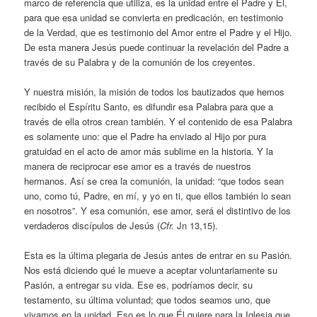
marco de referencia que utiliza, es la unidad entre el Padre y Él,
para que esa unidad se convierta en predicación, en testimonio
de la Verdad, que es testimonio del Amor entre el Padre y el Hijo.
De esta manera Jesús puede continuar la revelación del Padre a
través de su Palabra y de la comunión de los creyentes.
Y nuestra misión, la misión de todos los bautizados que hemos
recibido el Espíritu Santo, es difundir esa Palabra para que a
través de ella otros crean también. Y el contenido de esa Palabra
es solamente uno: que el Padre ha enviado al Hijo por pura
gratuidad en el acto de amor más sublime en la historia. Y la
manera de reciprocar ese amor es a través de nuestros
hermanos. Así se crea la comunión, la unidad: “que todos sean
uno, como tú, Padre, en mí, y yo en ti, que ellos también lo sean
en nosotros”. Y esa comunión, ese amor, será el distintivo de los
verdaderos discípulos de Jesús (
Cfr.
Jn 13,15).
Esta es la última plegaria de Jesús antes de entrar en su Pasión.
Nos está diciendo qué le mueve a aceptar voluntariamente su
Pasión, a entregar su vida. Ese es, podríamos decir, su
testamento, su última voluntad; que todos seamos uno, que
vivamos en la unidad. Eso es lo que Él quiere para la Iglesia que