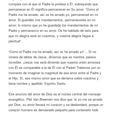
compara con el que el Padre le profesa a Él, subrayando que
permanecer en Él significa permanecer en Su amor: “Como el
Padre me ha amado, así os he amado yo; permaneced en mi
amor. Si guardáis mis mandamientos, permaneceréis en mi
amor; lo mismo que yo he guardado los mandamientos de mi
Padre y permanezco en su amor. Os he hablado de esto para
que mi alegría esté en vosotros, y vuestra alegría llegue a
plenitud”.
“Como el Padre me ha amado, así os he amado yo”… Si no
viniera de labios de Jesús, diríamos que es mentira, parece
increíble. ¡Jesús nos está diciendo que nuestra unión amorosa
con Él es comparable a la de Él con el Padre! Tratemos por un
momento de imaginar la magnitud de ese amor entre el Padre y
el Hijo. Sí, ese mismo amor que se derrama sobre nosotros y
tiene nombre y apellido: Espíritu Santo.
Ese anuncio del amor de Dios es el núcleo central del mensaje
evangélico.
Piet Van Breemen
nos dice que “si yo me sé amado
por Dios, su amor llenará mi corazón y se desbordará, porque un
corazón humano es demasiado pequeño para contenerlo todo