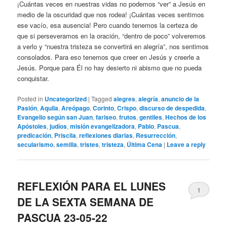
¡Cuántas veces en nuestras vidas no podemos “ver” a Jesús en
medio de la oscuridad que nos rodea! ¡Cuántas veces sentimos
ese vacío, esa ausencia! Pero cuando tenemos la certeza de
que si perseveramos en la oración, “dentro de poco” volveremos
a verlo y “nuestra tristeza se convertirá en alegría”, nos sentimos
consolados. Para eso tenemos que creer en Jesús y creerle a
Jesús. Porque para Él no hay desierto ni abismo que no pueda
conquistar.
Posted in
Uncategorized
|
Tagged
alegres
,
alegría
,
anuncio de la
Pasión
,
Aquila
,
Areópago
,
Corinto
,
Crispo
,
discurso de despedida
,
Evangelio según san Juan
,
fariseo
,
frutos
,
gentiles
,
Hechos de los
Apóstoles
,
judíos
,
misión evangelizadora
,
Pablo
,
Pascua
,
predicación
,
Priscila
,
reflexiones diarias
,
Resurrección
,
secularismo
,
semilla
,
tristes
,
tristeza
,
Última Cena
|
Leave a reply
REFLEXIÓN PARA EL LUNES
1
DE LA SEXTA SEMANA DE
PASCUA 23-05-22