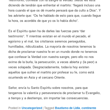
diciendo de tendrán que enfrentar el martirio: “llegará incluso una
hora cuando el que os dé muerte pensará que da culto a Dios”. Y
les advierte que: “Os he hablado de esto para que, cuando llegue
la hora, os acordéis de que yo os lo había dicho”.
Es el Espíritu quien ha de darles las fuerzas para “dar
testimonio”. Y mientras existan en el mundo el pecado, el
egoísmo y el mal, los cristianos seremos perseguidos,
humillados, ridiculizados. La mayoría de nosotros tenemos la
dicha de proclamar nuestra fe en un mundo donde no tenemos
que confesar la Verdad con nuestra sangre, pero ello no nos
exime de la burla, la persecución, a veces abierta y (la peor) a
veces solapada. Desgraciadamente, todavía hoy existen
aquellos que sufren el martirio por profesar su fe, como está
ocurriendo en Asia y el cercano Oriente.
Señor, envía tu Santo Espíritu sobre nosotros, para que
tengamos la valentía y perseverancia de proclamar tu Evangelio,
a tiempo y a destiempo, sin importar las consecuencias.
Posted in
Uncategorized
|
Tagged
Bautismo de Lidia
,
continente