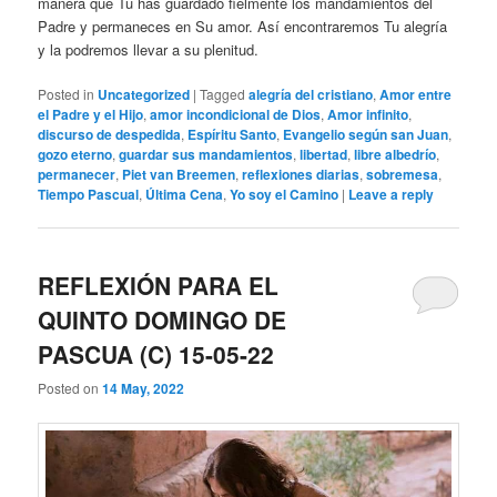
manera que Tú has guardado fielmente los mandamientos del
Padre y permaneces en Su amor. Así encontraremos Tu alegría
y la podremos llevar a su plenitud.
Posted in
Uncategorized
|
Tagged
alegría del cristiano
,
Amor entre
el Padre y el Hijo
,
amor incondicional de Dios
,
Amor infinito
,
discurso de despedida
,
Espíritu Santo
,
Evangelio según san Juan
,
gozo eterno
,
guardar sus mandamientos
,
libertad
,
libre albedrío
,
permanecer
,
Piet van Breemen
,
reflexiones diarias
,
sobremesa
,
Tiempo Pascual
,
Última Cena
,
Yo soy el Camino
|
Leave a reply
REFLEXIÓN PARA EL
QUINTO DOMINGO DE
PASCUA (C) 15-05-22
Posted on
14 May, 2022