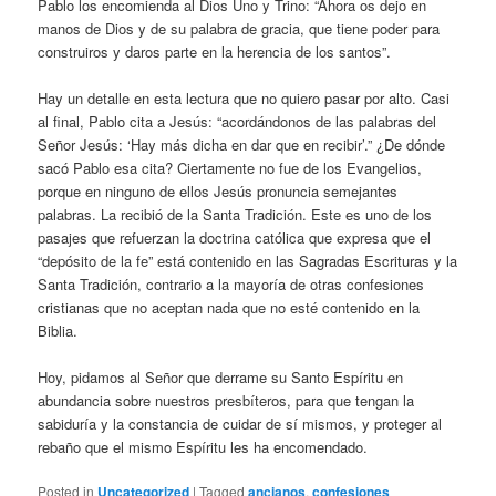
Pablo los encomienda al Dios Uno y Trino: “Ahora os dejo en
manos de Dios y de su palabra de gracia, que tiene poder para
construiros y daros parte en la herencia de los santos”.
Hay un detalle en esta lectura que no quiero pasar por alto. Casi
al final, Pablo cita a Jesús: “acordándonos de las palabras del
Señor Jesús: ‘Hay más dicha en dar que en recibir’.” ¿De dónde
sacó Pablo esa cita? Ciertamente no fue de los Evangelios,
porque en ninguno de ellos Jesús pronuncia semejantes
palabras. La recibió de la Santa Tradición. Este es uno de los
pasajes que refuerzan la doctrina católica que expresa que el
“depósito de la fe” está contenido en las Sagradas Escrituras y la
Santa Tradición, contrario a la mayoría de otras confesiones
cristianas que no aceptan nada que no esté contenido en la
Biblia.
Hoy, pidamos al Señor que derrame su Santo Espíritu en
abundancia sobre nuestros presbíteros, para que tengan la
sabiduría y la constancia de cuidar de sí mismos, y proteger al
rebaño que el mismo Espíritu les ha encomendado.
Posted in
Uncategorized
|
Tagged
ancianos
,
confesiones