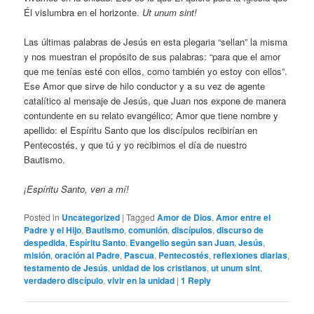
Él vislumbra en el horizonte.
Ut unum sint!
Las últimas palabras de Jesús en esta plegaria “sellan” la misma
y nos muestran el propósito de sus palabras: “para que el amor
que me tenías esté con ellos, como también yo estoy con ellos”.
Ese Amor que sirve de hilo conductor y a su vez de agente
catalítico al mensaje de Jesús, que Juan nos expone de manera
contundente en su relato evangélico; Amor que tiene nombre y
apellido: el Espíritu Santo que los discípulos recibirían en
Pentecostés, y que tú y yo recibimos el día de nuestro
Bautismo.
¡Espíritu Santo, ven a mí!
Posted in
Uncategorized
|
Tagged
Amor de Dios
,
Amor entre el
Padre y el Hijo
,
Bautismo
,
comunión
,
discípulos
,
discurso de
despedida
,
Espíritu Santo
,
Evangelio según san Juan
,
Jesús
,
misión
,
oración al Padre
,
Pascua
,
Pentecostés
,
reflexiones diarias
,
testamento de Jesús
,
unidad de los cristianos
,
ut unum sint
,
verdadero discípulo
,
vivir en la unidad
|
1
Reply