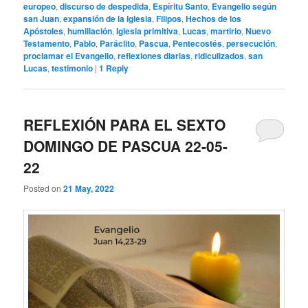
europeo
,
discurso de despedida
,
Espíritu Santo
,
Evangelio según
san Juan
,
expansión de la Iglesia
,
Filipos
,
Hechos de los
Apóstoles
,
humillación
,
Iglesia primitiva
,
Lucas
,
martirio
,
Nuevo
Testamento
,
Pablo
,
Paráclito
,
Pascua
,
Pentecostés
,
persecución
,
proclamar el Evangelio
,
reflexiones diarias
,
ridiculizados
,
san
Lucas
,
testimonio
|
1
Reply
REFLEXIÓN PARA EL SEXTO
DOMINGO DE PASCUA 22-05-
22
Posted on
21 May, 2022