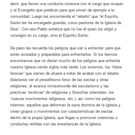
decir, que lleven una conducta cónsona con el cargo que ocupan
y el Evangelio que predican para que sirvan de ejemplo a la
comunidad. Luego les encomienda el “rebaño” que “el Espíritu
Santo les ha encargado guardar, como pastores de la Iglesia de
Dios”. Con eso Pablo enfatiza que no fue él quien los eligió y
consagró en su cargo, sino el Espíritu Santo.
De paso les recuerda los peligros que van a enfrentar, para que
estén avisados y preparados para enfrentarlos. Si los leemos
encontramos que no distan mucho de los peligros que enfrenta
nuestra Iglesia veinte siglos más tarde: Los externos, los “lobos
feroces” que vienen de afuera a tratar de acabar con el rebaño
(bástanos ver el proselitismo feroz de las sectas y otras
religiones, el avance inmisericorde del secularismo y las
prácticas “exóticas” de religiones y filosofías orientales, los
“nuevos movimientos religiosos, etc.), así como los peligros
internos: aquellos que deforman la sana doctrina de la Iglesia y
crean grupos o movimientos con características de sectas
dentro de la propia Iglesia, que llegan a promover creencias o
conductas reñidas con las enseñanzas de la Iglesia.