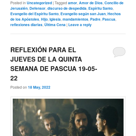
Posted in
Uncategorized
|
Tagged
amor
,
Amor de Dios
,
Concilio de
Jerusalén
,
Defensor
,
discurso de despedida
,
Espíritu Santo
,
Evangelio del Espíritu Santo
,
Evangelio según san Juan
,
Hechos
de los Apóstoles
,
Hijo
,
Iglesia
,
mandamientos
,
Padre
,
Pascua
,
reflexiones diarias
,
Última Cena
|
Leave a reply
REFLEXIÓN PARA EL
JUEVES DE LA QUINTA
SEMANA DE PASCUA 19-05-
22
Posted on
18 May, 2022