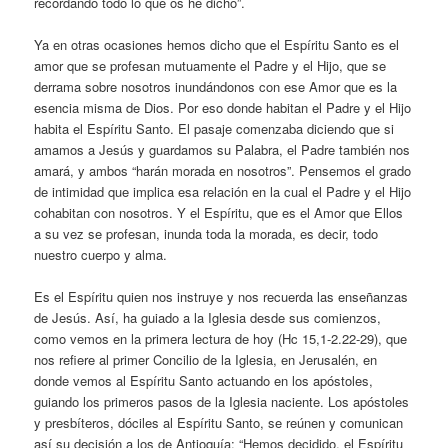
recordando todo lo que os he dicho”.
Ya en otras ocasiones hemos dicho que el Espíritu Santo es el
amor que se profesan mutuamente el Padre y el Hijo, que se
derrama sobre nosotros inundándonos con ese Amor que es la
esencia misma de Dios. Por eso donde habitan el Padre y el Hijo
habita el Espíritu Santo. El pasaje comenzaba diciendo que si
amamos a Jesús y guardamos su Palabra, el Padre también nos
amará, y ambos “harán morada en nosotros”. Pensemos el grado
de intimidad que implica esa relación en la cual el Padre y el Hijo
cohabitan con nosotros. Y el Espíritu, que es el Amor que Ellos
a su vez se profesan, inunda toda la morada, es decir, todo
nuestro cuerpo y alma.
Es el Espíritu quien nos instruye y nos recuerda las enseñanzas
de Jesús. Así, ha guiado a la Iglesia desde sus comienzos,
como vemos en la primera lectura de hoy (Hc 15,1-2.22-29), que
nos refiere al primer Concilio de la Iglesia, en Jerusalén, en
donde vemos al Espíritu Santo actuando en los apóstoles,
guiando los primeros pasos de la Iglesia naciente. Los apóstoles
y presbíteros, dóciles al Espíritu Santo, se reúnen y comunican
así su decisión a los de Antioquía: “Hemos decidido, el Espíritu