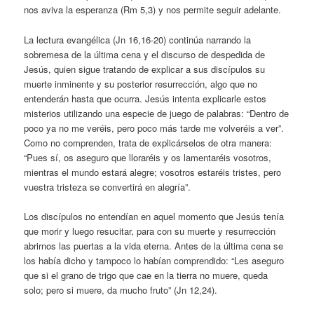
nos aviva la esperanza (Rm 5,3) y nos permite seguir adelante.
La lectura evangélica (Jn 16,16-20) continúa narrando la
sobremesa de la última cena y el discurso de despedida de
Jesús, quien sigue tratando de explicar a sus discípulos su
muerte inminente y su posterior resurrección, algo que no
entenderán hasta que ocurra. Jesús intenta explicarle estos
misterios utilizando una especie de juego de palabras: “Dentro de
poco ya no me veréis, pero poco más tarde me volveréis a ver”.
Como no comprenden, trata de explicárselos de otra manera:
“Pues sí, os aseguro que lloraréis y os lamentaréis vosotros,
mientras el mundo estará alegre; vosotros estaréis tristes, pero
vuestra tristeza se convertirá en alegría”.
Los discípulos no entendían en aquel momento que Jesús tenía
que morir y luego resucitar, para con su muerte y resurrección
abrirnos las puertas a la vida eterna. Antes de la última cena se
los había dicho y tampoco lo habían comprendido: “Les aseguro
que si el grano de trigo que cae en la tierra no muere, queda
solo; pero si muere, da mucho fruto” (Jn 12,24).