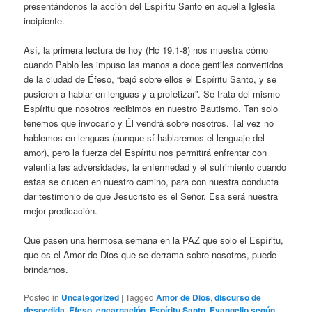
presentándonos la acción del Espíritu Santo en aquella Iglesia
incipiente.
Así, la primera lectura de hoy (Hc 19,1-8) nos muestra cómo
cuando Pablo les impuso las manos a doce gentiles convertidos
de la ciudad de Éfeso, “bajó sobre ellos el Espíritu Santo, y se
pusieron a hablar en lenguas y a profetizar”. Se trata del mismo
Espíritu que nosotros recibimos en nuestro Bautismo. Tan solo
tenemos que invocarlo y Él vendrá sobre nosotros. Tal vez no
hablemos en lenguas (aunque sí hablaremos el lenguaje del
amor), pero la fuerza del Espíritu nos permitirá enfrentar con
valentía las adversidades, la enfermedad y el sufrimiento cuando
estas se crucen en nuestro camino, para con nuestra conducta
dar testimonio de que Jesucristo es el Señor. Esa será nuestra
mejor predicación.
Que pasen una hermosa semana en la PAZ que solo el Espíritu,
que es el Amor de Dios que se derrama sobre nosotros, puede
brindarnos.
Posted in
Uncategorized
|
Tagged
Amor de Dios
,
discurso de
despedida
,
Éfeso
,
encarnación
,
Espíritu Santo
,
Evangelio según