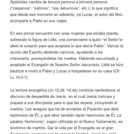
Apóstoles cambia de tercera persona a primera persona
(“zarpamos”, “salimos”, “nos detuvimos”, etc.); lo que significa
que desde ese momento en adelante, ya Lucas, el autor del libro,
acompaña a Pablo en sus viajes.
En ese primer encuentro con unas mujeres que estaba orando,
sobresale la figura de Lidia, una comerciante a quien “el Señor le
abrió el corazón para que aceptara lo que decía Pablo”. Vemos la
acción del Espíritu abriendo caminos, ayudando a los
misioneros, proveyéndoles los medios. Habiendo escuchado y
aceptado el Evangelio de Nuestro Señor Jesucristo, Lidia se hizo
bautizar e invitó a Pablo y Lucas a hospedarse en su casa (
Cfr
.
Lc 10,5-7).
La lectura evangélica (Jn 15,26 -16,4a) continúa narrándonos el
discurso de despedida de Jesús, en el cual Jesús instruye y
prepara a sus discípulos para lo que les espera, incluyendo el
martirio. Les asegura que ha de enviarles el Paráclito que dará
testimonio de Él; y que ellos también darán testimonio de Él. La
palabra “testimonio”, según utilizada en el Nuevo Testamento, es
sinónimo de martirio. Dar la vida por el Evangelio es el gran
Testimonio, confesar con la sangre la Verdad. Jesús les está