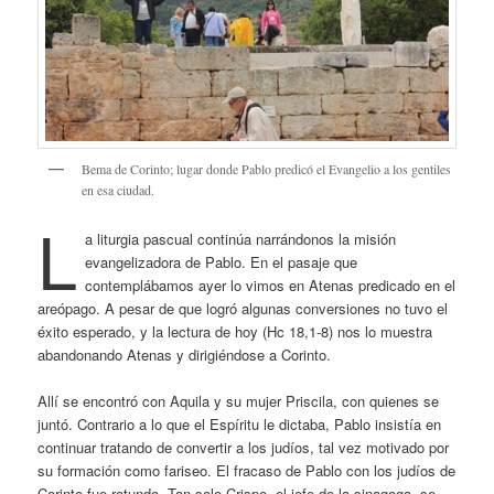
Bema de Corinto; lugar donde Pablo predicó el Evangelio a los gentiles
en esa ciudad.
L
a liturgia pascual continúa narrándonos la misión
evangelizadora de Pablo. En el pasaje que
contemplábamos ayer lo vimos en Atenas predicado en el
areópago. A pesar de que logró algunas conversiones no tuvo el
éxito esperado, y la lectura de hoy (Hc 18,1-8) nos lo muestra
abandonando Atenas y dirigiéndose a Corinto.
Allí se encontró con Aquila y su mujer Priscila, con quienes se
juntó. Contrario a lo que el Espíritu le dictaba, Pablo insistía en
continuar tratando de convertir a los judíos, tal vez motivado por
su formación como fariseo. El fracaso de Pablo con los judíos de
Corinto fue rotundo. Tan solo Crispo, el jefe de la sinagoga, se