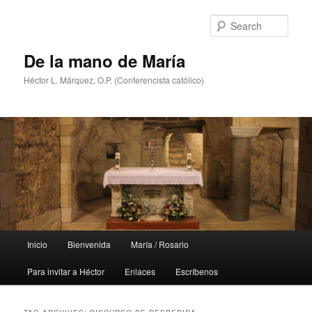
Skip
Skip
to
to
Sear
primary
secondary
content
content
De la mano de María
Héctor L. Márquez, O.P. (Conferencista católico)
Main
Inicio
Bienvenida
María / Rosario
menu
Para invitar a Héctor
Enlaces
Escríbenos