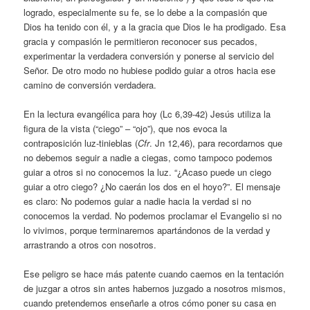
logrado, especialmente su fe, se lo debe a la compasión que
Dios ha tenido con él, y a la gracia que Dios le ha prodigado. Esa
gracia y compasión le permitieron reconocer sus pecados,
experimentar la verdadera conversión y ponerse al servicio del
Señor. De otro modo no hubiese podido guiar a otros hacia ese
camino de conversión verdadera.
En la lectura evangélica para hoy (Lc 6,39-42) Jesús utiliza la
figura de la vista (“ciego” – “ojo”), que nos evoca la
contraposición luz-tinieblas (
Cfr
. Jn 12,46), para recordarnos que
no debemos seguir a nadie a ciegas, como tampoco podemos
guiar a otros si no conocemos la luz. “¿Acaso puede un ciego
guiar a otro ciego? ¿No caerán los dos en el hoyo?”. El mensaje
es claro: No podemos guiar a nadie hacia la verdad si no
conocemos la verdad. No podemos proclamar el Evangelio si no
lo vivimos, porque terminaremos apartándonos de la verdad y
arrastrando a otros con nosotros.
Ese peligro se hace más patente cuando caemos en la tentación
de juzgar a otros sin antes habernos juzgado a nosotros mismos,
cuando pretendemos enseñarle a otros cómo poner su casa en