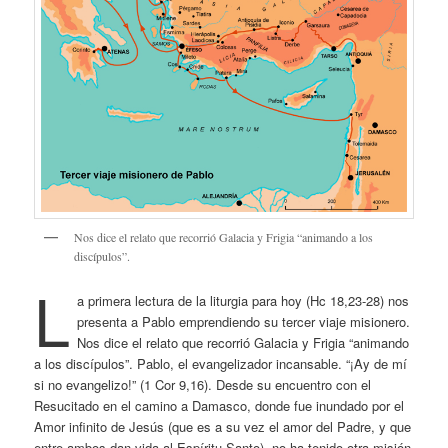
Nos dice el relato que recorrió Galacia y Frigia “animando a los
discípulos”.
L
a primera lectura de la liturgia para hoy (Hc 18,23-28) nos
presenta a Pablo emprendiendo su tercer viaje misionero.
Nos dice el relato que recorrió Galacia y Frigia “animando
a los discípulos”. Pablo, el evangelizador incansable. “¡Ay de mí
si no evangelizo!” (1 Cor 9,16). Desde su encuentro con el
Resucitado en el camino a Damasco, donde fue inundado por el
Amor infinito de Jesús (que es a su vez el amor del Padre, y que
entre ambos dan vida al Espíritu Santo), no ha tenido otra misión