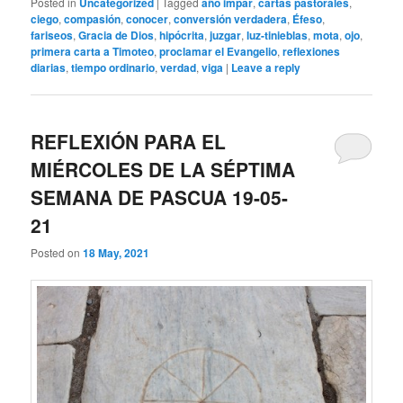
Posted in
Uncategorized
|
Tagged
año impar
,
cartas pastorales
,
ciego
,
compasión
,
conocer
,
conversión verdadera
,
Éfeso
,
fariseos
,
Gracia de Dios
,
hipócrita
,
juzgar
,
luz-tinieblas
,
mota
,
ojo
,
primera carta a Timoteo
,
proclamar el Evangelio
,
reflexiones
diarias
,
tiempo ordinario
,
verdad
,
viga
|
Leave a reply
REFLEXIÓN PARA EL
MIÉRCOLES DE LA SÉPTIMA
SEMANA DE PASCUA 19-05-
21
Posted on
18 May, 2021