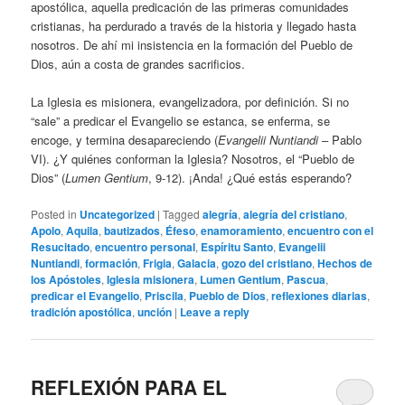
apostólica, aquella predicación de las primeras comunidades
cristianas, ha perdurado a través de la historia y llegado hasta
nosotros. De ahí mi insistencia en la formación del Pueblo de
Dios, aún a costa de grandes sacrificios.
La Iglesia es misionera, evangelizadora, por definición. Si no
“sale” a predicar el Evangelio se estanca, se enferma, se
encoge, y termina desapareciendo (
Evangelii Nuntiandi
– Pablo
VI). ¿Y quiénes conforman la Iglesia? Nosotros, el “Pueblo de
Dios” (
Lumen Gentium
, 9-12). ¡Anda! ¿Qué estás esperando?
Posted in
Uncategorized
|
Tagged
alegría
,
alegría del cristiano
,
Apolo
,
Aquila
,
bautizados
,
Éfeso
,
enamoramiento
,
encuentro con el
Resucitado
,
encuentro personal
,
Espíritu Santo
,
Evangelii
Nuntiandi
,
formación
,
Frigia
,
Galacia
,
gozo del cristiano
,
Hechos de
los Apóstoles
,
Iglesia misionera
,
Lumen Gentium
,
Pascua
,
predicar el Evangelio
,
Priscila
,
Pueblo de Dios
,
reflexiones diarias
,
tradición apostólica
,
unción
|
Leave a reply
REFLEXIÓN PARA EL