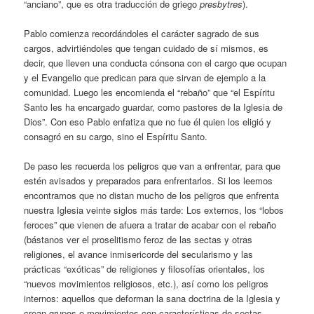
“anciano”, que es otra traducción de griego
presbytres
).
Pablo comienza recordándoles el carácter sagrado de sus
cargos, advirtiéndoles que tengan cuidado de sí mismos, es
decir, que lleven una conducta cónsona con el cargo que ocupan
y el Evangelio que predican para que sirvan de ejemplo a la
comunidad. Luego les encomienda el “rebaño” que “el Espíritu
Santo les ha encargado guardar, como pastores de la Iglesia de
Dios”. Con eso Pablo enfatiza que no fue él quien los eligió y
consagró en su cargo, sino el Espíritu Santo.
De paso les recuerda los peligros que van a enfrentar, para que
estén avisados y preparados para enfrentarlos. Si los leemos
encontramos que no distan mucho de los peligros que enfrenta
nuestra Iglesia veinte siglos más tarde: Los externos, los “lobos
feroces” que vienen de afuera a tratar de acabar con el rebaño
(bástanos ver el proselitismo feroz de las sectas y otras
religiones, el avance inmisericorde del secularismo y las
prácticas “exóticas” de religiones y filosofías orientales, los
“nuevos movimientos religiosos, etc.), así como los peligros
internos: aquellos que deforman la sana doctrina de la Iglesia y
crean grupos o movimientos con características de sectas