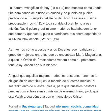
La lectura evangélica de hoy (Lc 8,1-3) nos muestra cómo Jesús
“iba caminando de ciudad en ciudad y de pueblo en pueblo,
predicando el Evangelio del Reino de Dios”. Esa era su única
preocupación (Lc 4,43), y toda su vida giró en torno a esa
misión. Nació pobre y así mismo murió. Le bastaba con tener
qué comer y qué vestir, pues el verdadero misionero depende de
la Divina Providencia (
Cfr
. Mt 6,26).
Así, vemos cómo a Jesús y a los Doce les acompañaban un
grupo de mujeres, entre las que se encontraba María Magdalena,
a quien la Orden de Predicadores venera como su protectora,
“que le ayudaban con sus bienes”.
Al igual que aquellas mujeres, todos los cristianos tenemos la
obligación de contribuir, en la medida de nuestros medios, al
sostenimiento de nuestra Iglesia, para que nuestros pastores
puedan concentrarse en su misión de enseñar. Pero, ¡ojo!, que
esa Palabra sea cónsona con el mensaje de Cristo.
Posted in
Uncategorized
|
Tagged
año impar
,
codicia
,
comunidad
eclesial
,
Éfeso
,
Evangelio según san Lucas
,
falsos pastores
,
ideal