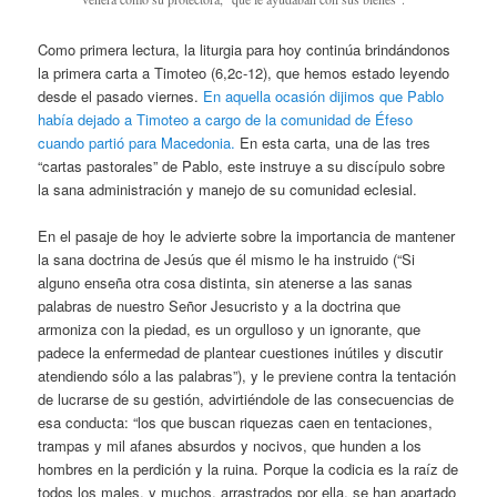
Como primera lectura, la liturgia para hoy continúa brindándonos
la primera carta a Timoteo (6,2c-12), que hemos estado leyendo
desde el pasado viernes.
En aquella ocasión dijimos que Pablo
había dejado a Timoteo a cargo de la comunidad de Éfeso
cuando partió para Macedonia.
En esta carta, una de las tres
“cartas pastorales” de Pablo, este instruye a su discípulo sobre
la sana administración y manejo de su comunidad eclesial.
En el pasaje de hoy le advierte sobre la importancia de mantener
la sana doctrina de Jesús que él mismo le ha instruido (“Si
alguno enseña otra cosa distinta, sin atenerse a las sanas
palabras de nuestro Señor Jesucristo y a la doctrina que
armoniza con la piedad, es un orgulloso y un ignorante, que
padece la enfermedad de plantear cuestiones inútiles y discutir
atendiendo sólo a las palabras”), y le previene contra la tentación
de lucrarse de su gestión, advirtiéndole de las consecuencias de
esa conducta: “los que buscan riquezas caen en tentaciones,
trampas y mil afanes absurdos y nocivos, que hunden a los
hombres en la perdición y la ruina. Porque la codicia es la raíz de
todos los males, y muchos, arrastrados por ella, se han apartado