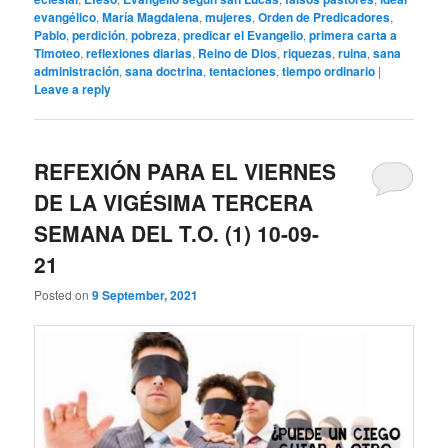
evangélico
,
María Magdalena
,
mujeres
,
Orden de Predicadores
,
Pablo
,
perdición
,
pobreza
,
predicar el Evangelio
,
primera carta a
Timoteo
,
reflexiones diarias
,
Reino de Dios
,
riquezas
,
ruina
,
sana
administración
,
sana doctrina
,
tentaciones
,
tiempo ordinario
|
Leave a reply
REFEXIÓN PARA EL VIERNES
DE LA VIGÉSIMA TERCERA
SEMANA DEL T.O. (1) 10-09-
21
Posted on
9 September, 2021