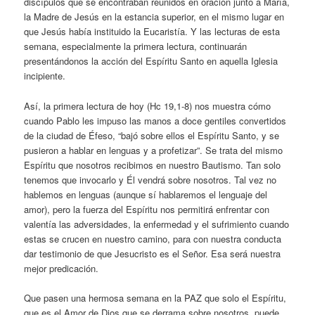
discípulos que se encontraban reunidos en oración junto a María,
la Madre de Jesús en la estancia superior, en el mismo lugar en
que Jesús había instituido la Eucaristía. Y las lecturas de esta
semana, especialmente la primera lectura, continuarán
presentándonos la acción del Espíritu Santo en aquella Iglesia
incipiente.
Así, la primera lectura de hoy (Hc 19,1-8) nos muestra cómo
cuando Pablo les impuso las manos a doce gentiles convertidos
de la ciudad de Éfeso, “bajó sobre ellos el Espíritu Santo, y se
pusieron a hablar en lenguas y a profetizar”. Se trata del mismo
Espíritu que nosotros recibimos en nuestro Bautismo. Tan solo
tenemos que invocarlo y Él vendrá sobre nosotros. Tal vez no
hablemos en lenguas (aunque sí hablaremos el lenguaje del
amor), pero la fuerza del Espíritu nos permitirá enfrentar con
valentía las adversidades, la enfermedad y el sufrimiento cuando
estas se crucen en nuestro camino, para con nuestra conducta
dar testimonio de que Jesucristo es el Señor. Esa será nuestra
mejor predicación.
Que pasen una hermosa semana en la PAZ que solo el Espíritu,
que es el Amor de Dios que se derrama sobre nosotros, puede