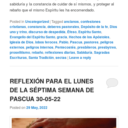
sabiduría y la constancia de cuidar de sí mismos, y proteger al
rebaño que el mismo Espíritu les ha encomendado.
Posted in
Uncategorized
|
Tagged
ancianos
,
confesiones
cristianas
,
constancia
,
deberes pastorales
,
Depósito de la fe
,
Dios
uno y trino
,
discurso de despedida
,
Éfeso
,
Espíritu Santo
,
Evangelio del Espíritu Santo
,
gracia
,
Hechos de los Apóstoles
,
Iglesia de Dios
,
lobos feroces
,
Pablo
,
Pascua
,
pastores
,
peligros
externos
,
peligros internos
,
Pentecostés
,
presbíteros
,
presbytres
,
proselitismo
,
rebaño
,
reflexiones diarias
,
Sabiduría
,
Sagradas
Escrituras
,
Santa Tradición
,
sectas
|
Leave a reply
REFLEXIÓN PARA EL LUNES
DE LA SÉPTIMA SEMANA DE
PASCUA 30-05-22
Posted on
29 May, 2022