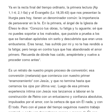
Ya en la recta final del tiempo ordinario, la primera lectura (Ap
1,1-4; 2,1-5a) y el Evangelio (Lc 18,35-43) que nos presentan la
liturgia para hoy, tienen un denominador común: la importancia
de perseverar en la fe. En la primera, el ángel de la Iglesia de
Éfeso le dice: “Conozco tus obras, tu fatiga y tu aguante; sé que
no puedes soportar a los malvados, que pusiste a prueba a los
que se llamaban apóstoles sin serlo y descubriste que eran unos
embusteros. Eres tenaz, has sufrido por mi y no te has rendido a
la fatiga; pero tengo en contra tuya que has abandonado el amor
primero. Recuerda de dónde has caído, arrepiéntete y vuelve a
proceder como antes”.
Es un retrato de nuestro propio proceso de conversión; esa
conversión (
metanoia
) que comienza con nuestro primer
“enamoramiento” con Jesús, y que no termina hasta que
cerramos los ojos por última vez. Luego de esa primera
experiencia íntima con Jesús nos lanzamos a laborar en la
construcción de Reino con un entusiasmo y confianza absolutos,
impulsados por el amor, con la certeza de que sin Él nada, y con
Él todo. Pero con el pasar del tiempo seguimos nuestro trabajo