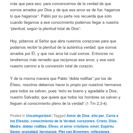
más que para eso: para convencernos de la verdad de que
somos amados por Dios y de que ese amor es de fiar, hagamos
lo que hagamos”. Pablo por su parte nos recuerda que solo
cuando llegamos a ese conocimiento podemos llegar a nuestra
“plenitud, según la plenitud total de Dios”.
Hoy, pidamos al Señor que abra nuestros corazones para que
podamos recibir la plenitud de la auténtica verdad: que somos
amados por Él, y que nos ama tal cual somos. Entonces no
tendremos más remedio que reciprocar ese amor, y ese será
nuestro camino a la conversión total de corazón.
Y de la misma manera que Pablo “dobla rodillas” por los de
Éfeso, nosotros debemos hacer lo propio por nuestros hermanos
para todos se salven, pues “esto es bueno y agradable a Dios,
nuestro Salvador, que quiere que todos los hombres se salven y
lleguen al conocimiento pleno de la verdad” (1 Tm 2,3-4).
Posted in
Uncategorized
|
Tagged
Amor de Dios
,
año par
,
Carta a
los Efesios
,
conocimiento de la Verdad
,
corazones
,
Cristo
,
Dios-
Madre
,
doblar rodillas
,
Éfeso
,
el amor cristiano
,
emet
,
Espíritu
Santo
,
gratuidad
,
hermanos
,
Piet van Breemen
,
reflexiones