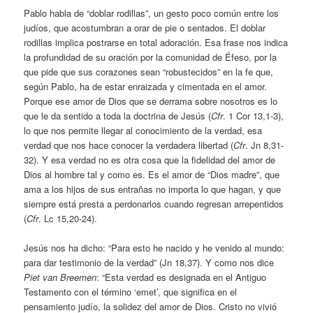
Pablo habla de “doblar rodillas”, un gesto poco común entre los
judíos, que acostumbran a orar de pie o sentados. El doblar
rodillas implica postrarse en total adoración. Esa frase nos indica
la profundidad de su oración por la comunidad de Éfeso, por la
que pide que sus corazones sean “robustecidos” en la fe que,
según Pablo, ha de estar enraizada y cimentada en el amor.
Porque ese amor de Dios que se derrama sobre nosotros es lo
que le da sentido a toda la doctrina de Jesús (
Cfr
. 1 Cor 13,1-3),
lo que nos permite llegar al conocimiento de la verdad, esa
verdad que nos hace conocer la verdadera libertad (
Cfr
. Jn 8,31-
32). Y esa verdad no es otra cosa que la fidelidad del amor de
Dios al hombre tal y como es. Es el amor de “Dios madre”, que
ama a los hijos de sus entrañas no importa lo que hagan, y que
siempre está presta a perdonarlos cuando regresan arrepentidos
(
Cfr
. Lc 15,20-24).
Jesús nos ha dicho: “Para esto he nacido y he venido al mundo:
para dar testimonio de la verdad” (Jn 18,37). Y como nos dice
Piet van Breemen
: “Esta verdad es designada en el Antiguo
Testamento con el término ‘emet’, que significa en el
pensamiento judío, la solidez del amor de Dios. Cristo no vivió