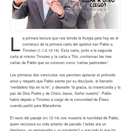
L
a primera lectura que nos brinda la liturgia para hoy es el
comienzo de la primera carta del apóstol san Pablo a
Timoteo (1,1-2.12-14). Esta carta, junto a la segunda
carta al mismo Timoteo y la carta a Tito, conforman las tres
cartas de Pablo que se conocen como “cartas pastorales”.
Los primeros dos versículos nos permiten apreciar el profundo
amor y respeto que Pablo siente por su discípulo, al llamarlo
“verdadero hijo en la fe”, y desearle “la gracia, la misericordia y la
paz de Dios Padre y de Cristo Jesús, Señor nuestro”. Pablo
había dejado a Timoteo a cargo de la comunidad de Éfeso
cuando partió para Macedonia.
El resto del pasaje (vv.12-14) nos muestra la humildad de Pablo,
quien reconoce su vida anterior de pecado (“antes era un
blasfemo, un perseguidor y un insolente”) y que todo lo que ha