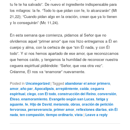
tu fe te ha salvado”. De nuevo el ingrediente indispensable para
los milagros: la fe. “Todo lo que pidan con fe, lo alcanzarán” (Mt
21,22); “Cuando pidan algo en la oración, crean que ya lo tienen
y lo conseguirán” (Mc 11,24).
En esta semana que comienza, pidamos al Señor que no
olvidemos aquel “primer amor” que nos hizo entregarnos a Él en
cuerpo y alma, con la certeza de que “sin Él nada, y con Él
todo”. Y si nos hemos apartado de ese amor, que reconozcamos
que hemos caído, y tengamos la humildad de reconocer nuestra
ceguera espiritual pidiéndole: “Señor, que vea otra vez”.
Créanme, Él nos va “enamorar” nuevamente.
Posted in
Uncategorized
|
Tagged
abandonar el amor primero
,
amor
,
año par
,
Apocalipsis
,
arrepiéntente
,
caída
,
ceguera
espiritual
,
ciego
,
con Él todo
,
construcción del Reino
,
conversión
,
Éfeso
,
enamoramiento
,
Evangelio según san Lucas
,
fatiga y
aguante
,
fe
,
Hijo de David
,
metanoia
,
obras
,
oración de petición
fervorosa
,
perseverancia
,
primer amor
,
reflexiones diarias
,
sin Él
nada
,
ten compasión
,
tiempo ordinario
,
vista
|
Leave a reply