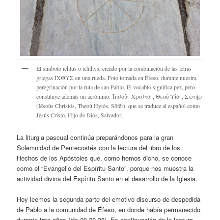
El símbolo ichtus o ichthys, creado por la combinación de las letras
griegas ΙΧΘΥΣ en una rueda. Foto tomada en Éfeso, durante nuestra
peregrinación por la ruta de san Pablo. El vocablo significa pez, pero
constituye además un acrónimo: Ἰησοῦς Χριστός, Θεοῦ Υἱός, Σωτήρ
(Iēsoûs Christós, Theoû Hyiós, Sōtḗr), que se traduce al español como
Jesús Cristo, Hijo de Dios, Salvador.
La liturgia pascual continúa preparándonos para la gran
Solemnidad de Pentecostés con la lectura del libro de los
Hechos de los Apóstoles que, como hemos dicho, se conoce
como el “Evangelio del Espíritu Santo”, porque nos muestra la
actividad divina del Espíritu Santo en el desarrollo de la Iglesia.
Hoy leemos la segunda parte del emotivo discurso de despedida
de Pablo a la comunidad de Éfeso, en donde había permanecido
durante tres años (Hc 20,28-38). Es continuación de la lectura