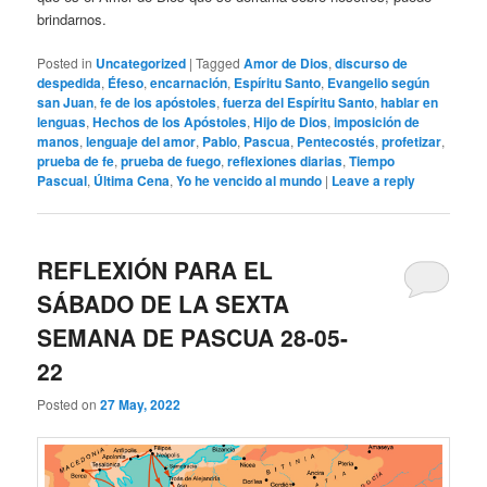
brindarnos.
Posted in
Uncategorized
|
Tagged
Amor de Dios
,
discurso de
despedida
,
Éfeso
,
encarnación
,
Espíritu Santo
,
Evangelio según
san Juan
,
fe de los apóstoles
,
fuerza del Espíritu Santo
,
hablar en
lenguas
,
Hechos de los Apóstoles
,
Hijo de Dios
,
imposición de
manos
,
lenguaje del amor
,
Pablo
,
Pascua
,
Pentecostés
,
profetizar
,
prueba de fe
,
prueba de fuego
,
reflexiones diarias
,
Tiempo
Pascual
,
Última Cena
,
Yo he vencido al mundo
|
Leave a reply
REFLEXIÓN PARA EL
SÁBADO DE LA SEXTA
SEMANA DE PASCUA 28-05-
22
Posted on
27 May, 2022