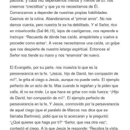
pastoral, y cada vez dependemos menos y menos de Él; nos
creemos “creciditos” y que ya no necesitamos de Él.
Comenzamos a depender de nuestras propias habilidades.
Caemos en la rutina. Abandonamos el “primer amor”. No nos
damos cuenta, pero nuestra fe se ha debilitado. Y el Señor, rico
en misericordia (Sal 86,15), lejos de castigarnos, nos reprende e
instruye: “Recuerda de dónde has caído, arrepiéntete y vuelve a
proceder como antes”. A veces necesitamos una caída, un golpe
que nos despierte de nuestro letargo espiritual. Entonces el
Señor nos tiende su mano y nos “enamora” de nuevo.
El Evangelio, por su parte, nos muestra lo que es la
perseverancia en la fe. “¡Jesús, hijo de David, ten compasión de
mí!”, le grita el ciego a Jesús, aunque no puede verlo. El ejemplo
perfecto de un acto de fe. Mas cuando le regañan y le piden que
calle, él no se rinde. Lo que hace es gritar con más fuerza: “¡Hijo
de David, ten compasión de mí!”. El ejemplo perfecto de
perseverancia en la fe. Y Jesús, conmovido por la perseverancia
de aquel ciego (que el paralelo de Marcos nos dice que se
llamaba Bartimeo), pidió que se lo acercaran y le preguntó:
“¿Qué quieres que haga por ti?” “Señor, que vea otra vez”,
contestó el ciego. A lo que Jesús le responde: “Recobra la vista,