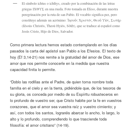
El símbolo ichtus o ichthys, creado por la combinación de las letras
griegas ΙΧΘΥΣ en una rueda. Foto tomada en Éfeso, durante nuestra
peregrinación por la ruta de san Pablo. El vocablo significa pez, pero
constituye además un acrónimo: Ἰησοῦς Χριστός, Θεοῦ Υἱός, Σωτήρ
(Iēsoûs Christós, Theoû Hyiós, Sōtḗr), que se traduce al español como
Jesús Cristo, Hijo de Dios, Salvador.
Como primera lectura hemos estado contemplando en los días
pasados la carta del apóstol san Pablo a los Efesios. El texto de
hoy (Ef 3,14-21) nos remite a la gratuidad del amor de Dios, ese
amor que nos permite conocerle en la medida que nuestra
capacidad finita lo permite.
“Doblo las rodillas ante el Padre, de quien toma nombre toda
familia en el cielo y en la tierra, pidiéndole que, de los tesoros de
su gloria, os conceda por medio de su Espíritu robusteceros en
lo profundo de vuestro ser, que Cristo habite por la fe en vuestros
corazones, que el amor sea vuestra raíz y vuestro cimiento; y
así, con todos los santos, lograréis abarcar lo ancho, lo largo, lo
alto y lo profundo, comprendiendo lo que trasciende toda
filosofía: el amor cristiano” (14-19).