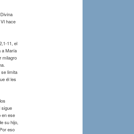
 Divina
 VI hace
2,1-11, el
a a María
r milagro
na.
se limita
ue él les
los
l sigue
o en ese
e su hijo,
 Por eso