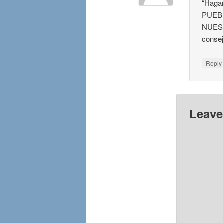
“Haga
PUEB
NUEST
consej
Repl
Leave