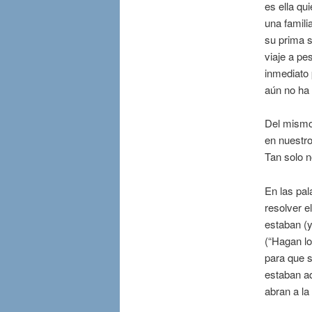
es ella qu
una famili
su prima s
viaje a pe
inmediato 
aún no ha 
Del mismo 
en nuestro
Tan solo n
En las pal
resolver el
estaban (y
(“Hagan lo
para que s
estaban a
abran a la