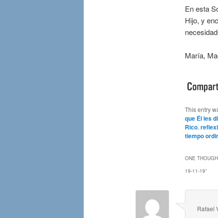
En esta S
Hijo, y en
necesidade
María, Mad
This entry w
que Él les d
Rico
,
reflex
tiempo ordi
ONE THOUGHT
19-11-19
”
Rafael 