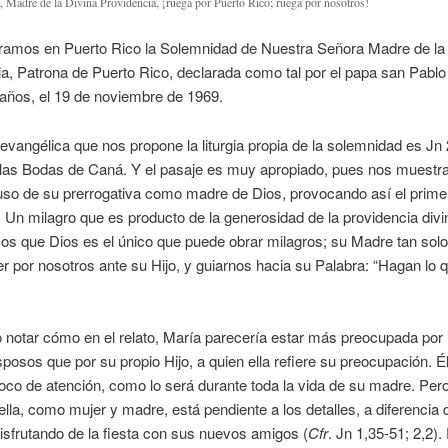
, Madre de la Divina Providencia, ¡ruega por Puerto Rico; ruega por nosotros!
ramos en Puerto Rico la Solemnidad de Nuestra Señora Madre de la
a, Patrona de Puerto Rico, declarada como tal por el papa san Pablo
años, el 19 de noviembre de 1969.
 evangélica que nos propone la liturgia propia de la solemnidad es Jn 
 las Bodas de Caná. Y el pasaje es muy apropiado, pues nos muestr
so de su prerrogativa como madre de Dios, provocando así el prime
. Un milagro que es producto de la generosidad de la providencia divi
 que Dios es el único que puede obrar milagros; su Madre tan solo 
er por nosotros ante su Hijo, y guiarnos hacia su Palabra: “Hagan lo q
 notar cómo en el relato, María parecería estar más preocupada por 
posos que por su propio Hijo, a quien ella refiere su preocupación. É
foco de atención, como lo será durante toda la vida de su madre. Per
la, como mujer y madre, está pendiente a los detalles, a diferencia d
isfrutando de la fiesta con sus nuevos amigos (
Cfr
. Jn 1,35-51; 2,2).