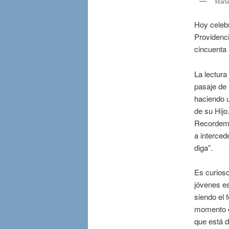
María
Hoy celeb
Providenci
cincuenta 
La lectura
pasaje de
haciendo u
de su Hijo
Recordemos
a interced
diga”.
Es curioso
jóvenes es
siendo el 
momento el
que está d