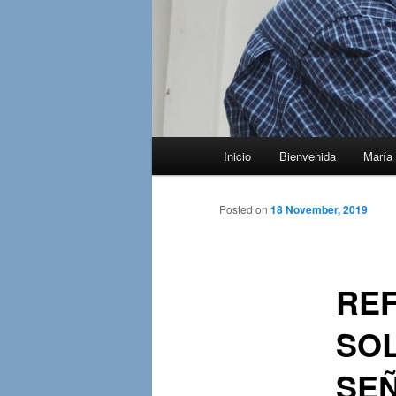
Main
Inicio
Bienvenida
María 
menu
Posted on
18 November, 2019
REF
SO
SEÑ