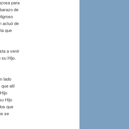
razosa para
mbarazo de
ligroso
n actuó de
sta que
ta a venir
 su Hijo.
n lado
 que allí
Hijo
su Hijo
los que
es se