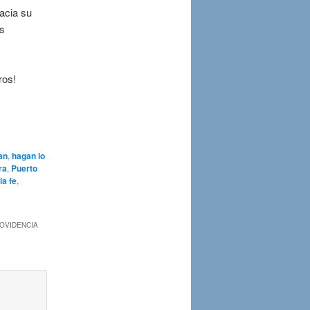
acia su
as
ros!
an
,
hagan lo
ra
,
Puerto
la fe
,
ROVIDENCIA