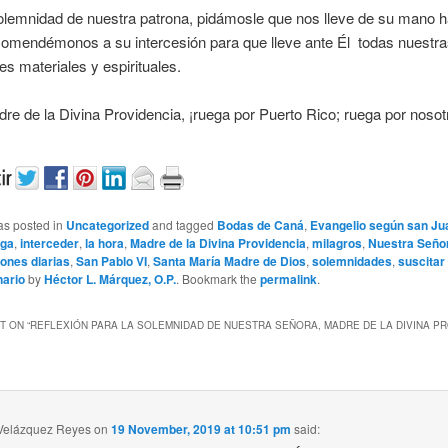
olemnidad de nuestra patrona, pidámosle que nos lleve de su mano h
comendémonos a su intercesión para que lleve ante Él todas nuestr
s materiales y espirituales.
re de la Divina Providencia, ¡ruega por Puerto Rico; ruega por nosot
as posted in
Uncategorized
and tagged
Bodas de Caná
,
Evangelio según san Ju
iga
,
interceder
,
la hora
,
Madre de la Divina Providencia
,
milagros
,
Nuestra Seño
iones diarias
,
San Pablo VI
,
Santa María Madre de Dios
,
solemnidades
,
suscitar 
nario
by
Héctor L. Márquez, O.P.
. Bookmark the
permalink
.
 ON “
REFLEXIÓN PARA LA SOLEMNIDAD DE NUESTRA SEÑORA, MADRE DE LA DIVINA P
Velázquez Reyes
on
19 November, 2019 at 10:51 pm
said: