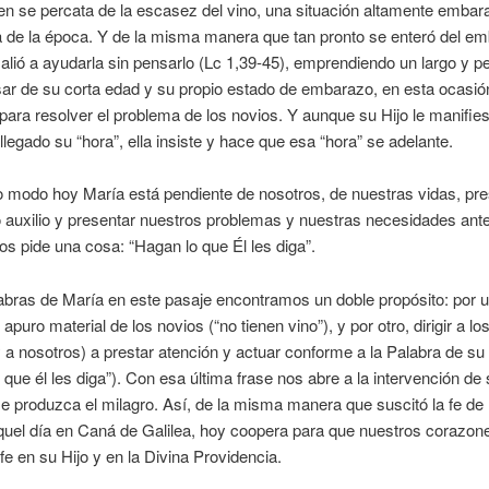
ien se percata de la escasez del vino, una situación altamente emba
a de la época. Y de la misma manera que tan pronto se enteró del e
alió a ayudarla sin pensarlo (Lc 1,39-45), emprendiendo un largo y pe
sar de su corta edad y su propio estado de embarazo, en esta ocasió
para resolver el problema de los novios. Y aunque su Hijo le manifie
llegado su “hora”, ella insiste y hace que esa “hora” se adelante.
modo hoy María está pendiente de nosotros, de nuestras vidas, pres
 auxilio y presentar nuestros problemas y nuestras necesidades ante
os pide una cosa: “Hagan lo que Él les diga”.
abras de María en este pasaje encontramos un doble propósito: por u
 apuro material de los novios (“no tienen vino”), y por otro, dirigir a los
 a nosotros) a prestar atención y actuar conforme a la Palabra de su 
 que él les diga”). Con esa última frase nos abre a la intervención de 
e produzca el milagro. Así, de la misma manera que suscitó la fe de 
quel día en Caná de Galilea, hoy coopera para que nuestros corazon
 fe en su Hijo y en la Divina Providencia.