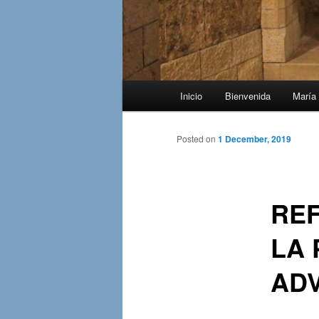
Main
Inicio
Bienvenida
María 
menu
Posted on
1 December, 2019
REF
LA 
ADV