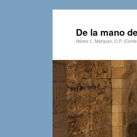
Skip
to
primary
De la mano de
content
Héctor L. Márquez, O.P. (Confer