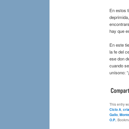
En estos t
deprimida,
encontrars
hay que es
En este ti
la fe del 
ese don d
cuando se 
unísono: “
This entry w
Ciclo A
,
cri
Gallo
,
Monte
O.P.
. Bookm