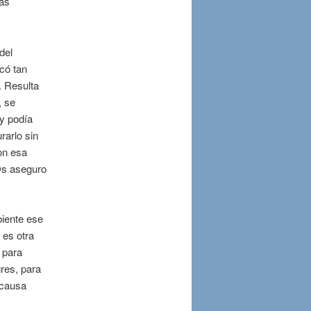
más
del
rcó tan
. Resulta
, se
y podía
rarlo sin
con esa
“Os aseguro
biente ese
 es otra
 para
gres, para
 causa