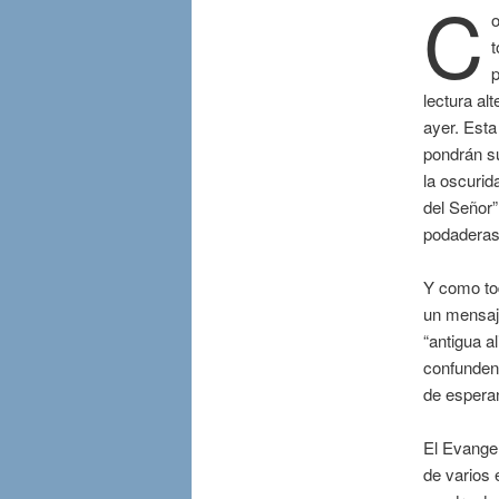
C
t
lectura al
ayer. Esta
pondrán su
la oscurid
del Señor”
podaderas.
Y como tod
un mensaje
“antigua a
confunden
de esperan
El Evangel
de varios 