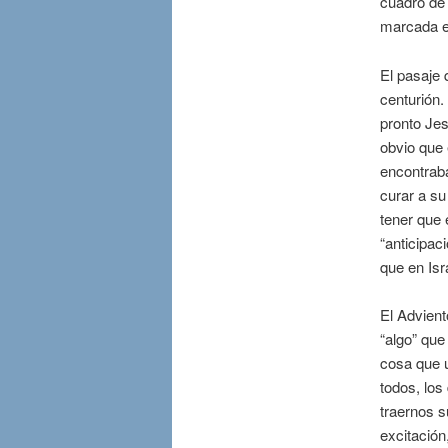
cuadro de
marcada e
El pasaje 
centurión.
pronto Jes
obvio que 
encontraba
curar a su
tener que 
“anticipac
que en Isr
El Advient
“algo” que
cosa que u
todos, los 
traernos s
excitación