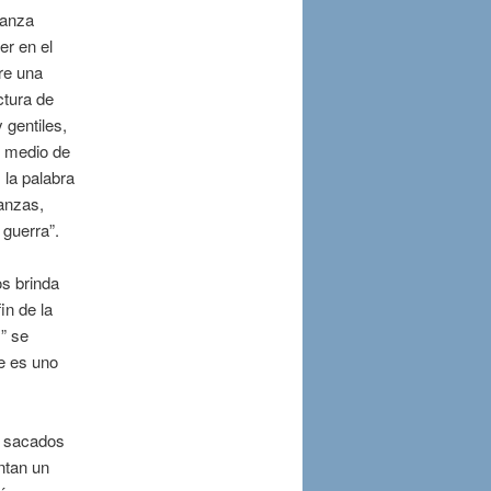
ranza
er en el
re una
ctura de
 gentiles,
n medio de
 la palabra
lanzas,
 guerra”.
os brinda
in de la
” se
e es uno
, sacados
ntan un