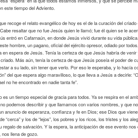
 esa “espera” en la que todos estamos inmersos, y que se percibe 
n este tiempo del Adviento.
que recoge el relato evangélico de hoy es el de la curación del criado 
 Cabe resaltar que no fue Jesús quien le llamó; fue él quien se le ace
ús entró en Cafarnaún, en donde Jesús vivió durante su vida pública
este hombre, un pagano, oficial del ejército opresor, odiado por todos
 en espera de Jesús. Tenía la certeza de que Jesús habría de venir 
 criado. Más aún, tenía la certeza de que Jesús poseía el poder de cu
estar a su lado, sin tener que verlo. Por eso le esperaba, y lo hacía 
ión” del que espera algo maravilloso, lo que lleva a Jesús a decirle: 
ael no he encontrado en nadie tanta fe”.
o es un tiempo especial de gracia para todos. Ya se respira en el am
 no podemos describir y que llamamos con varios nombres, y que no
n anuncio de esperanza, confianza y fe en Dios; ese Dios que viene
de “cerca” y los de “lejos”, los pobres y los ricos, los tristes y los ale
u regalo de salvación. Y la espera, la anticipación de ese evento nos
, nos llena de gozo.