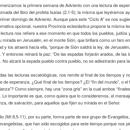
omenzamos la primera semana de Adviento con una lectura de espe
omada del libro del profeta Isaías (2,1-5); la misma que leyéramos ay
primer domingo de Adviento. Aunque para este “Ciclo A” se nos sugie
ternativa opcional, nuestra Provincia eclesiástica propone la misma le
 lectura nos refiere a ese momento en que todos los pueblos, judíos y
 mirada en Jerusalén, en el monte Sión, que brillará como un faro e
ad y los atraerá hacia ella, “porque de Sión saldrá la ley, de Jerusalén,
. Y entonces reinará la paz: “De las espadas forjarán arados, de las 
 No alzará la espada pueblo contra pueblo, no se adiestrarán para la
as las lecturas escatológicas, nos remite al final de los tiempos y n
 de esperanza. ¿Qué final de los tiempos? ¿El “fin del mundo”, o el f
lianza”? Como siempre, hay una “zona gris” en la cual ambos “finales
. Lo importante es que, como quiera que lo consideremos, el mensaj
za, de salvación, para aquellos que fijen su mirada en el Señor.
io (Mt 8,5-11), por su parte, forma parte de ese grupo de Evangelios
evangelistas, que han sido escogidos para este tiempo porque nos pi