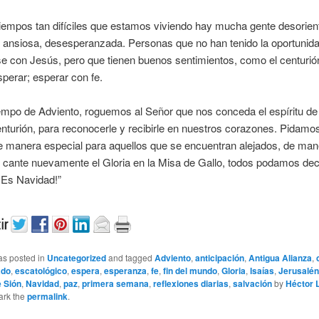
iempos tan difíciles que estamos viviendo hay mucha gente desorien
 ansiosa, desesperanzada. Personas que no han tenido la oportunid
e con Jesús, pero que tienen buenos sentimientos, como el centurió
perar; esperar con fe.
empo de Adviento, roguemos al Señor que nos conceda el espíritu de
centurión, para reconocerle y recibirle en nuestros corazones. Pidam
e manera especial para aquellos que se encuentran alejados, de man
cante nuevamente el Gloria en la Misa de Gallo, todos podamos deci
¡Es Navidad!”
as posted in
Uncategorized
and tagged
Adviento
,
anticipación
,
Antigua Alianza
,
ado
,
escatológico
,
espera
,
esperanza
,
fe
,
fin del mundo
,
Gloria
,
Isaías
,
Jerusalén
 Sión
,
Navidad
,
paz
,
primera semana
,
reflexiones diarias
,
salvación
by
Héctor 
ark the
permalink
.