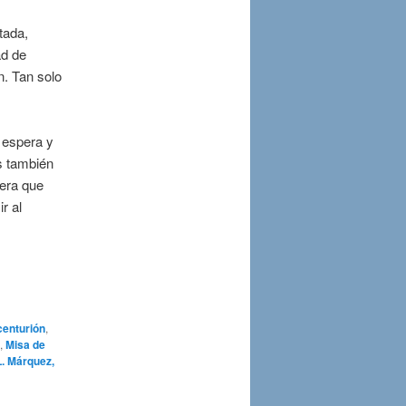
tada,
ad de
n. Tan solo
 espera y
os también
era que
r al
centurión
,
,
Misa de
L. Márquez,