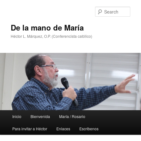
Skip
Skip
to
to
Sear
primary
secondary
content
content
De la mano de María
Héctor L. Márquez, O.P. (Conferencista católico)
Main
Inicio
Bienvenida
María / Rosario
menu
Para invitar a Héctor
Enlaces
Escríbenos