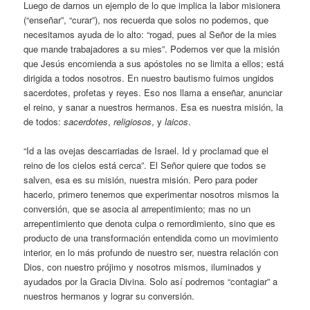
Luego de darnos un ejemplo de lo que implica la labor misionera
(“enseñar”, “curar”), nos recuerda que solos no podemos, que
necesitamos ayuda de lo alto: “rogad, pues al Señor de la mies
que mande trabajadores a su mies”. Podemos ver que la misión
que Jesús encomienda a sus apóstoles no se limita a ellos; está
dirigida a todos nosotros. En nuestro bautismo fuimos ungidos
sacerdotes, profetas y reyes. Eso nos llama a enseñar, anunciar
el reino, y sanar a nuestros hermanos. Esa es nuestra misión, la
de todos:
sacerdotes
,
religiosos
, y
laicos
.
“Id a las ovejas descarriadas de Israel. Id y proclamad que el
reino de los cielos está cerca”. El Señor quiere que todos se
salven, esa es su misión, nuestra misión. Pero para poder
hacerlo, primero tenemos que experimentar nosotros mismos la
conversión, que se asocia al arrepentimiento; mas no un
arrepentimiento que denota culpa o remordimiento, sino que es
producto de una transformación entendida como un movimiento
interior, en lo más profundo de nuestro ser, nuestra relación con
Dios, con nuestro prójimo y nosotros mismos, iluminados y
ayudados por la Gracia Divina. Solo así podremos “contagiar” a
nuestros hermanos y lograr su conversión.