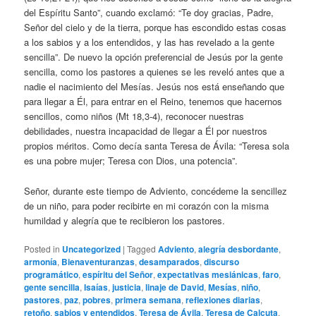
del Espíritu Santo”, cuando exclamó: “Te doy gracias, Padre,
Señor del cielo y de la tierra, porque has escondido estas cosas
a los sabios y a los entendidos, y las has revelado a la gente
sencilla”. De nuevo la opción preferencial de Jesús por la gente
sencilla, como los pastores a quienes se les reveló antes que a
nadie el nacimiento del Mesías. Jesús nos está enseñando que
para llegar a Él, para entrar en el Reino, tenemos que hacernos
sencillos, como niños (Mt 18,3-4), reconocer nuestras
debilidades, nuestra incapacidad de llegar a Él por nuestros
propios méritos. Como decía santa Teresa de Ávila: “Teresa sola
es una pobre mujer; Teresa con Dios, una potencia”.
Señor, durante este tiempo de Adviento, concédeme la sencillez
de un niño, para poder recibirte en mi corazón con la misma
humildad y alegría que te recibieron los pastores.
Posted in
Uncategorized
|
Tagged
Adviento
,
alegría desbordante
,
armonía
,
Bienaventuranzas
,
desamparados
,
discurso
programático
,
espíritu del Señor
,
expectativas mesiánicas
,
faro
,
gente sencilla
,
Isaías
,
justicia
,
linaje de David
,
Mesías
,
niño
,
pastores
,
paz
,
pobres
,
primera semana
,
reflexiones diarias
,
retoño
,
sabios y entendidos
,
Teresa de Ávila
,
Teresa de Calcuta
,