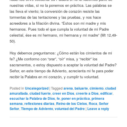
nuestras vidas, si no la ponemos en práctica. Las palabras se
las lleva el viento; la conversión de corazón resiste las
tormentas de las tentaciones y las pruebas, y nos hace
acreedores a la filiación divina. “Estos son mi madre y mis
hermanos. Pues todo el que cumpla la voluntad de mi Padre
celestial, ése es mi hermano, mi hermana y mi madre” (Mt 12,49-
50).
Hoy debemos preguntarnos: ¿Cómo están los cimientos de mi
fe? ¿Me conformo con “orar”, “oír” misa, y “recibir” los
sacramentos, o estoy dispuesto a aceptar la voluntad del Padre?
Señor, en este tiempo de Adviento, acrecienta mi fe para poder
recibir la Palabra en mi corazón, y cumplir tu voluntad.
Posted in
Uncategorized
|
Tagged
arena
,
baluarte
,
cimiento
,
ciudad
amurallada
,
ciudad fuerte
,
creer en Dios
,
creerle a Dios
,
edificar
,
escuchar la Palabra de Dios
,
fe
,
poner en práctica
,
primera
semana
,
reflexiones diarias
,
Reino de los Cielos
,
Roca
,
Señor
Señor
,
Tiempo de Adviento
,
voluntad del Padre
|
Leave a reply