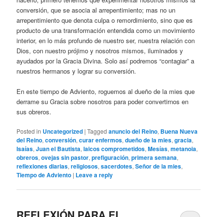
conversión, que se asocia al arrepentimiento; mas no un
arrepentimiento que denota culpa o remordimiento, sino que es
producto de una transformación entendida como un movimiento
interior, en lo más profundo de nuestro ser, nuestra relación con
Dios, con nuestro prójimo y nosotros mismos, iluminados y
ayudados por la Gracia Divina. Solo así podremos “contagiar” a
nuestros hermanos y lograr su conversión.
En este tiempo de Adviento, roguemos al dueño de la mies que
derrame su Gracia sobre nosotros para poder convertirnos en
sus obreros.
Posted in
Uncategorized
|
Tagged
anuncio del Reino
,
Buena Nueva
del Reino
,
conversión
,
curar enfermos
,
dueño de la mies
,
gracia
,
Isaías
,
Juan el Bautista
,
laicos comprometidos
,
Mesías
,
metanoia
,
obreros
,
ovejas sin pastor
,
prefiguración
,
primera semana
,
reflexiones diarias
,
religiosos
,
sacerdotes
,
Señor de la mies
,
Tiempo de Adviento
|
Leave a reply
REFLEXIÓN PARA EL