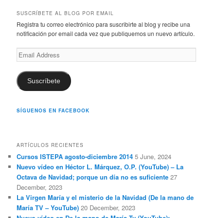
a
r
SUSCRÍBETE AL BLOG POR EMAIL
c
Registra tu correo electrónico para suscribirte al blog y recibe una
h
notificación por email cada vez que publiquemos un nuevo artículo.
Email
Address
Suscríbete
SÍGUENOS EN FACEBOOK
ARTÍCULOS RECIENTES
Cursos ISTEPA agosto-diciembre 2014
5 June, 2024
Nuevo vídeo en Héctor L. Márquez, O.P. (YouTube) – La
Octava de Navidad; porque un día no es suficiente
27
December, 2023
La Virgen María y el misterio de la Navidad (De la mano de
María TV – YouTube)
20 December, 2023
Nuevo vídeo en De la mano de María Tv (YouTube):