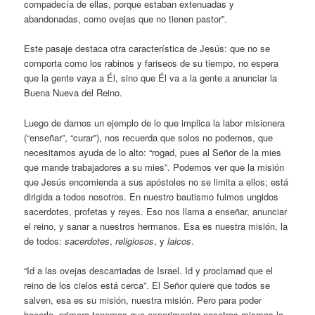
compadecía de ellas, porque estaban extenuadas y
abandonadas, como ovejas que no tienen pastor”.
Este pasaje destaca otra característica de Jesús: que no se
comporta como los rabinos y fariseos de su tiempo, no espera
que la gente vaya a Él, sino que Él va a la gente a anunciar la
Buena Nueva del Reino.
Luego de darnos un ejemplo de lo que implica la labor misionera
(“enseñar”, “curar”), nos recuerda que solos no podemos, que
necesitamos ayuda de lo alto: “rogad, pues al Señor de la mies
que mande trabajadores a su mies”. Podemos ver que la misión
que Jesús encomienda a sus apóstoles no se limita a ellos; está
dirigida a todos nosotros. En nuestro bautismo fuimos ungidos
sacerdotes, profetas y reyes. Eso nos llama a enseñar, anunciar
el reino, y sanar a nuestros hermanos. Esa es nuestra misión, la
de todos:
sacerdotes
,
religiosos
, y
laicos
.
“Id a las ovejas descarriadas de Israel. Id y proclamad que el
reino de los cielos está cerca”. El Señor quiere que todos se
salven, esa es su misión, nuestra misión. Pero para poder
hacerlo, primero tenemos que experimentar nosotros mismos la