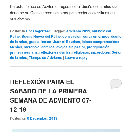
En este tiempo de Adviento, roguemos al dueño de la mies que
derrame su Gracia sobre nosotros para poder convertirnos en
sus obreros.
Posted in
Uncategorized
|
Tagged
Adviento 2022
,
anuncio del
Reino
,
Buena Nueva del Reino
,
conversión
,
curar enfermos
,
dueño
de la mies
,
gracia
,
Isaías
,
Juan el Bautista
,
laicos comprometidos
,
Mesías
,
metanoia
,
obreros
,
ovejas sin pastor
,
prefiguración
,
primera semana
,
reflexiones diarias
,
religiosos
,
sacerdotes
,
Señor
de la mies
,
Tiempo de Adviento
|
Leave a reply
REFLEXIÓN PARA EL
SÁBADO DE LA PRIMERA
SEMANA DE ADVIENTO 07-
12-19
Posted on
6 December, 2019