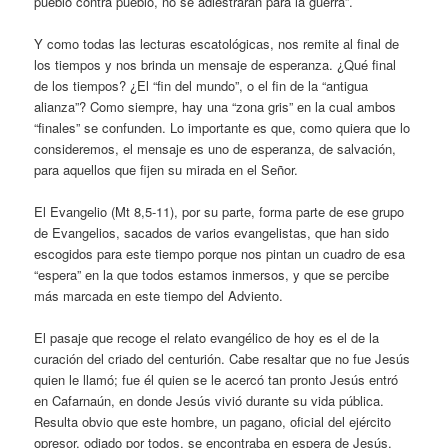
pueblo contra pueblo, no se adiestrarán para la guerra”.
Y como todas las lecturas escatológicas, nos remite al final de
los tiempos y nos brinda un mensaje de esperanza. ¿Qué final
de los tiempos? ¿El “fin del mundo”, o el fin de la “antigua
alianza”? Como siempre, hay una “zona gris” en la cual ambos
“finales” se confunden. Lo importante es que, como quiera que lo
consideremos, el mensaje es uno de esperanza, de salvación,
para aquellos que fijen su mirada en el Señor.
El Evangelio (Mt 8,5-11), por su parte, forma parte de ese grupo
de Evangelios, sacados de varios evangelistas, que han sido
escogidos para este tiempo porque nos pintan un cuadro de esa
“espera” en la que todos estamos inmersos, y que se percibe
más marcada en este tiempo del Adviento.
El pasaje que recoge el relato evangélico de hoy es el de la
curación del criado del centurión. Cabe resaltar que no fue Jesús
quien le llamó; fue él quien se le acercó tan pronto Jesús entró
en Cafarnaún, en donde Jesús vivió durante su vida pública.
Resulta obvio que este hombre, un pagano, oficial del ejército
opresor, odiado por todos, se encontraba en espera de Jesús.