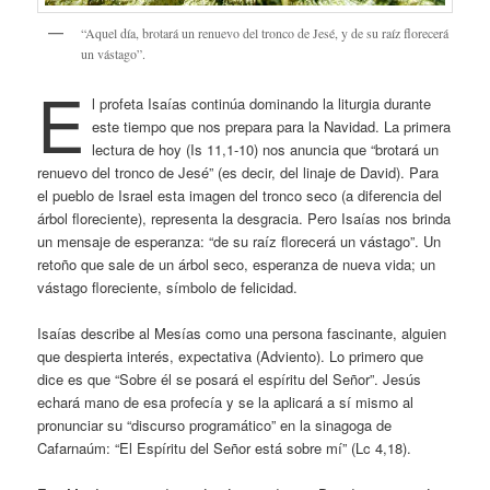
“Aquel día, brotará un renuevo del tronco de Jesé, y de su raíz florecerá
un vástago”.
E
l profeta Isaías continúa dominando la liturgia durante
este tiempo que nos prepara para la Navidad. La primera
lectura de hoy (Is 11,1-10) nos anuncia que “brotará un
renuevo del tronco de Jesé” (es decir, del linaje de David). Para
el pueblo de Israel esta imagen del tronco seco (a diferencia del
árbol floreciente), representa la desgracia. Pero Isaías nos brinda
un mensaje de esperanza: “de su raíz florecerá un vástago”. Un
retoño que sale de un árbol seco, esperanza de nueva vida; un
vástago floreciente, símbolo de felicidad.
Isaías describe al Mesías como una persona fascinante, alguien
que despierta interés, expectativa (Adviento). Lo primero que
dice es que “Sobre él se posará el espíritu del Señor”. Jesús
echará mano de esa profecía y se la aplicará a sí mismo al
pronunciar su “discurso programático” en la sinagoga de
Cafarnaúm: “El Espíritu del Señor está sobre mí” (Lc 4,18).