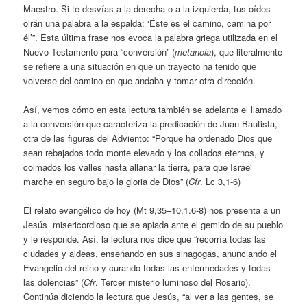
Maestro. Si te desvías a la derecha o a la izquierda, tus oídos
oirán una palabra a la espalda: ‘Éste es el camino, camina por
él’”. Esta última frase nos evoca la palabra griega utilizada en el
Nuevo Testamento para “conversión” (
metanoia
), que literalmente
se refiere a una situación en que un trayecto ha tenido que
volverse del camino en que andaba y tomar otra dirección.
Así, vemos cómo en esta lectura también se adelanta el llamado
a la conversión que caracteriza la predicación de Juan Bautista,
otra de las figuras del Adviento: “Porque ha ordenado Dios que
sean rebajados todo monte elevado y los collados eternos, y
colmados los valles hasta allanar la tierra, para que Israel
marche en seguro bajo la gloria de Dios” (
Cfr
. Lc 3,1-6)
El relato evangélico de hoy (Mt 9,35–10,1.6-8) nos presenta a un
Jesús misericordioso que se apiada ante el gemido de su pueblo
y le responde. Así, la lectura nos dice que “recorría todas las
ciudades y aldeas, enseñando en sus sinagogas, anunciando el
Evangelio del reino y curando todas las enfermedades y todas
las dolencias” (
Cfr
. Tercer misterio luminoso del Rosario).
Continúa diciendo la lectura que Jesús, “al ver a las gentes, se