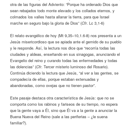
otra de las figuras del Adviento: “Porque ha ordenado Dios que
sean rebajados todo monte elevado y los collados eternos, y
colmados los valles hasta allanar la tierra, para que Israel
marche en seguro bajo la gloria de Dios” (
Cfr
. Lc 3,1-6)
El relato evangélico de hoy (Mt 9,35–10,1.6-8) nos presenta a un
Jesús misericordioso que se apiada ante el gemido de su pueblo
y le responde. Así, la lectura nos dice que “recorría todas las
ciudades y aldeas, enseñando en sus sinagogas, anunciando el
Evangelio del reino y curando todas las enfermedades y todas
las dolencias” (
Cfr
. Tercer misterio luminoso del Rosario).
Continúa diciendo la lectura que Jesús, “al ver a las gentes, se
compadecía de ellas, porque estaban extenuadas y
abandonadas, como ovejas que no tienen pastor”.
Este pasaje destaca otra característica de Jesús: que no se
comporta como los rabinos y fariseos de su tiempo, no espera
que la gente vaya a Él, sino que Él va a la gente a anunciar la
Buena Nueva del Reino (sale a las periferias – ¿le suena
familiar?).