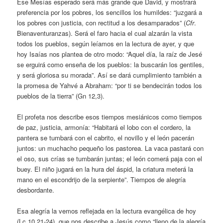
Ese Mesías esperado será más grande que David, y mostrará
preferencia por los pobres, los sencillos los humildes: “juzgará a
los pobres con justicia, con rectitud a los desamparados” (
Cfr
.
Bienaventuranzas). Será el faro hacia el cual alzarán la vista
todos los pueblos, según leíamos en la lectura de ayer, y que
hoy Isaías nos plantea de otro modo: “Aquel día, la raíz de Jesé
se erguirá como enseña de los pueblos: la buscarán los gentiles,
y será gloriosa su morada”. Así se dará cumplimiento también a
la promesa de Yahvé a Abraham: “por ti se bendecirán todos los
pueblos de la tierra” (Gn 12,3).
El profeta nos describe esos tiempos mesiánicos como tiempos
de paz, justicia, armonía: “Habitará el lobo con el cordero, la
pantera se tumbará con el cabrito, el novillo y el león pacerán
juntos: un muchacho pequeño los pastorea. La vaca pastará con
el oso, sus crías se tumbarán juntas; el león comerá paja con el
buey. El niño jugará en la hura del áspid, la criatura meterá la
mano en el escondrijo de la serpiente”. Tiempos de alegría
desbordante.
Esa alegría la vemos reflejada en la lectura evangélica de hoy
(Lc 10,21-24), que nos describe a Jesús como “lleno de la alegría