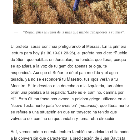
“Rogad, pues al Señor de la mies que mande trabajadores a su mies”.
El profeta Isaías continúa prefigurando al Mesías. En la primera
lectura para hoy (Is 30,19-21.23-26), el profeta nos dice: “Pueblo
de Sión, que habitas en Jerusalén, no tendrás que llorar, porque
se apiadará a la voz de tu gemido: apenas te oiga, te
responderá. Aunque el Señor te dé el pan medido y el agua
tasada, ya no se esconderá tu Maestro, tus ojos verán a tu
Maestro. Si te desvías a la derecha o a la izquierda, tus oídos
oirán una palabra a la espalda: ‘Éste es el camino, camina por
él’”. Esta última frase nos evoca la palabra griega utilizada en el
Nuevo Testamento para “conversión” (
metanoia
), que literalmente
se refiere a una situación en que un trayecto ha tenido que
volverse del camino en que andaba y tomar otra dirección.
Así, vemos cómo en esta lectura también se adelanta el llamado
a la conversión que caracteriza la predicación de Juan Bautista,