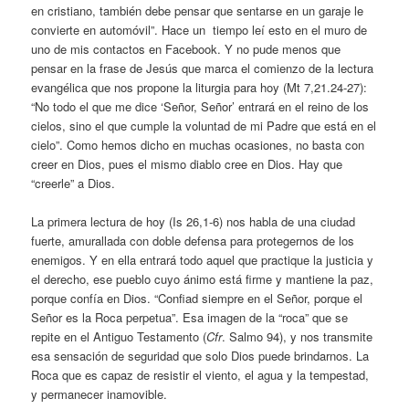
en cristiano, también debe pensar que sentarse en un garaje le
convierte en automóvil”. Hace un tiempo leí esto en el muro de
uno de mis contactos en Facebook. Y no pude menos que
pensar en la frase de Jesús que marca el comienzo de la lectura
evangélica que nos propone la liturgia para hoy (Mt 7,21.24-27):
“No todo el que me dice ‘Señor, Señor’ entrará en el reino de los
cielos, sino el que cumple la voluntad de mi Padre que está en el
cielo”. Como hemos dicho en muchas ocasiones, no basta con
creer en Dios, pues el mismo diablo cree en Dios. Hay que
“creerle” a Dios.
La primera lectura de hoy (Is 26,1-6) nos habla de una ciudad
fuerte, amurallada con doble defensa para protegernos de los
enemigos. Y en ella entrará todo aquel que practique la justicia y
el derecho, ese pueblo cuyo ánimo está firme y mantiene la paz,
porque confía en Dios. “Confiad siempre en el Señor, porque el
Señor es la Roca perpetua”. Esa imagen de la “roca” que se
repite en el Antiguo Testamento (
Cfr
. Salmo 94), y nos transmite
esa sensación de seguridad que solo Dios puede brindarnos. La
Roca que es capaz de resistir el viento, el agua y la tempestad,
y permanecer inamovible.