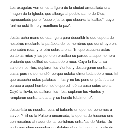
Los exégetas ven en esta figura de la ciudad amurallada una
imagen de la Iglesia, que alberga al pueblo santo de Dios,
representado por el “pueblo justo, que observa la lealtad”, cuyo
“ánimo está firme y mantiene la paz”.
Jesús echa mano de esa figura para describir lo que espera de
nosotros mediante la parábola de los hombres que construyeron,
uno sobre roca, y el otro sobre arena: “El que escucha estas
palabras mías y las pone en práctica se parece a aquel hombre
prudente que edificó su casa sobre roca. Cayó la lluvia, se
salieron los ríos, soplaron los vientos y descargaron contra la
casa; pero no se hundió, porque estaba cimentada sobre roca. El
que escucha estas palabras mías y no las pone en práctica se
parece a aquel hombre necio que edificó su casa sobre arena.
Cayó la lluvia, se salieron los ríos, soplaron los vientos y
rompieron contra la casa, y se hundió totalmente”.
Jesucristo es nuestra roca, el baluarte en que nos ponemos a
salvo. Y Él es la Palabra encarnada, la que ha de hacerse uno
con nosotros al nacer de las purísimas entrañas de María. De
nada nos sirve escuchar su Palabra si no la hacemos parte de