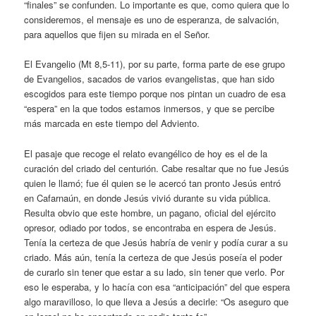
“finales” se confunden. Lo importante es que, como quiera que lo
consideremos, el mensaje es uno de esperanza, de salvación,
para aquellos que fijen su mirada en el Señor.
El Evangelio (Mt 8,5-11), por su parte, forma parte de ese grupo
de Evangelios, sacados de varios evangelistas, que han sido
escogidos para este tiempo porque nos pintan un cuadro de esa
“espera” en la que todos estamos inmersos, y que se percibe
más marcada en este tiempo del Adviento.
El pasaje que recoge el relato evangélico de hoy es el de la
curación del criado del centurión. Cabe resaltar que no fue Jesús
quien le llamó; fue él quien se le acercó tan pronto Jesús entró
en Cafarnaún, en donde Jesús vivió durante su vida pública.
Resulta obvio que este hombre, un pagano, oficial del ejército
opresor, odiado por todos, se encontraba en espera de Jesús.
Tenía la certeza de que Jesús habría de venir y podía curar a su
criado. Más aún, tenía la certeza de que Jesús poseía el poder
de curarlo sin tener que estar a su lado, sin tener que verlo. Por
eso le esperaba, y lo hacía con esa “anticipación” del que espera
algo maravilloso, lo que lleva a Jesús a decirle: “Os aseguro que