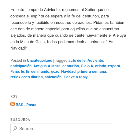
En este tiempo de Adviento, roguemos al Señor que nos
conceda el espíritu de espera y la fe del centurión, para
reconocerle y recibirle en nuestros corazones. Pidamos también
ese don de manera especial para aquellos que se encuentran
alejados, de manera que cuando se cante nuevamente el Aleluya
en la Misa de Gallo, todos podamos decir al unísono: “¡Es
Navidad!”
Posted in
Uncategorized
|
Tagged
acto de fe
,
Adviento
,
anticipación
,
Antigua Alianza
,
centurión
,
Ciclo A
,
criado
,
espera
,
Fano
,
fe
,
fin del mundo
,
gozo
,
Navidad
,
primera semana
,
reflexiones diarias
,
salvación
|
Leave a reply
RSS
RSS - Posts
BÚSQUEDA
S
e