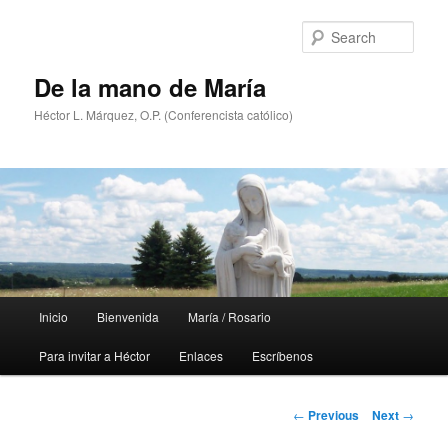
Skip
to
Sear
primary
content
De la mano de María
Héctor L. Márquez, O.P. (Conferencista católico)
Main
Inicio
Bienvenida
María / Rosario
menu
Para invitar a Héctor
Enlaces
Escríbenos
Post
←
Previous
Next
→
navigation