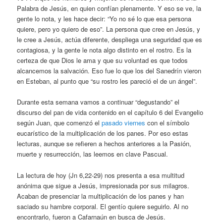
Palabra de Jesús, en quien confían plenamente. Y eso se ve, la
gente lo nota, y les hace decir: “Yo no sé lo que esa persona
quiere, pero yo quiero de eso”. La persona que cree en Jesús, y
le cree a Jesús, actúa diferente, despliega una seguridad que es
contagiosa, y la gente le nota algo distinto en el rostro. Es la
certeza de que Dios le ama y que su voluntad es que todos
alcancemos la salvación. Eso fue lo que los del Sanedrín vieron
en Esteban, al punto que “su rostro les pareció el de un ángel”.
Durante esta semana vamos a continuar “degustando” el
discurso del pan de vida contenido en el capítulo 6 del Evangelio
según Juan, que comenzó el
pasado viernes
con el símbolo
eucarístico de la multiplicación de los panes. Por eso estas
lecturas, aunque se refieren a hechos anteriores a la Pasión,
muerte y resurrección, las leemos en clave Pascual.
La lectura de hoy (Jn 6,22-29) nos presenta a esa multitud
anónima que sigue a Jesús, impresionada por sus milagros.
Acaban de presenciar la multiplicación de los panes y han
saciado su hambre corporal. El gentío quiere seguirlo. Al no
encontrarlo, fueron a Cafarnaún en busca de Jesús.