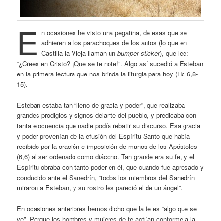
E
n ocasiones he visto una pegatina, de esas que se
adhieren a los parachoques de los autos (lo que en
Castilla la Vieja llaman un
bumper sticker
), que lee:
“¿Crees en Cristo? ¡Que se te note!”. Algo así sucedió a Esteban
en la primera lectura que nos brinda la liturgia para hoy (Hc 6,8-
15).
Esteban estaba tan “lleno de gracia y poder”, que realizaba
grandes prodigios y signos delante del pueblo, y predicaba con
tanta elocuencia que nadie podía rebatir su discurso. Esa gracia
y poder provenían de la efusión del Espíritu Santo que había
recibido por la oración e imposición de manos de los Apóstoles
(6,6) al ser ordenado como diácono. Tan grande era su fe, y el
Espíritu obraba con tanto poder en él, que cuando fue apresado y
conducido ante el Sanedrín, “todos los miembros del Sanedrín
miraron a Esteban, y su rostro les pareció el de un ángel”.
En ocasiones anteriores hemos dicho que la fe es “algo que se
ve”. Porque los hombres y mujeres de fe actúan conforme a la