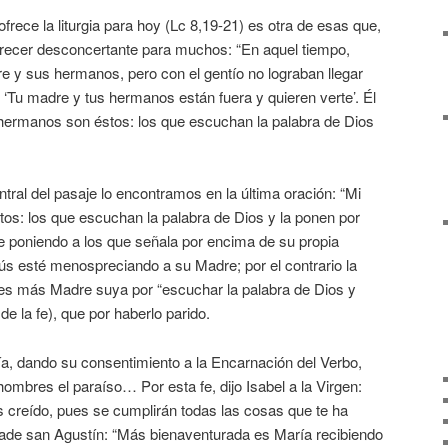
frece la liturgia para hoy (Lc 8,19-21) es otra de esas que,
arecer desconcertante para muchos: “En aquel tiempo,
e y sus hermanos, pero con el gentío no lograban llegar
: ‘Tu madre y tus hermanos están fuera y quieren verte’. Él
 hermanos son éstos: los que escuchan la palabra de Dios
tral del pasaje lo encontramos en la última oración: “Mi
s: los que escuchan la palabra de Dios y la ponen por
e poniendo a los que señala por encima de su propia
ús esté menospreciando a su Madre; por el contrario la
es más Madre suya por “escuchar la palabra de Dios y
 de la fe), que por haberlo parido.
a, dando su consentimiento a la Encarnación del Verbo,
hombres el paraíso… Por esta fe, dijo Isabel a la Virgen:
 creído, pues se cumplirán todas las cosas que te ha
añade san Agustín: “Más bienaventurada es María recibiendo