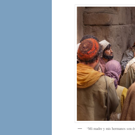
“Mi madre y mis hermanos son ést