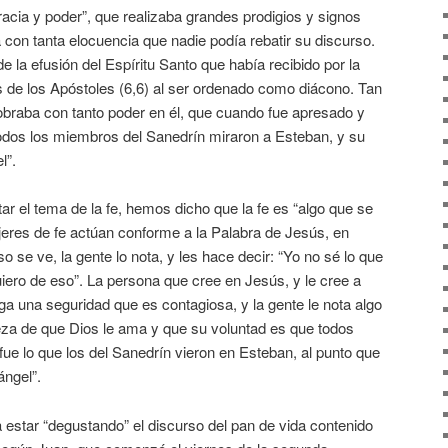
racia y poder”, que realizaba grandes prodigios y signos
a con tanta elocuencia que nadie podía rebatir su discurso.
 la efusión del Espíritu Santo que había recibido por la
 de los Apóstoles (6,6) al ser ordenado como diácono. Tan
u obraba con tanto poder en él, que cuando fue apresado y
todos los miembros del Sanedrín miraron a Esteban, y su
l”.
tar el tema de la fe, hemos dicho que la fe es “algo que se
eres de fe actúan conforme a la Palabra de Jesús, en
 se ve, la gente lo nota, y les hace decir: “Yo no sé lo que
iero de eso”. La persona que cree en Jesús, y le cree a
ega una seguridad que es contagiosa, y la gente le nota algo
rteza de que Dios le ama y que su voluntad es que todos
ue lo que los del Sanedrín vieron en Esteban, al punto que
ángel”.
star “degustando” el discurso del pan de vida contenido