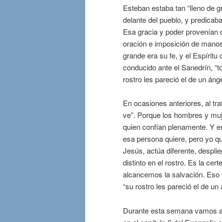
Esteban estaba tan “lleno de g
delante del pueblo, y predicab
Esa gracia y poder provenían de
oración e imposición de manos
grande era su fe, y el Espírit
conducido ante el Sanedrín, “
rostro les pareció el de un ánge
En ocasiones anteriores, al tra
ve”. Porque los hombres y muj
quien confían plenamente. Y eso
esa persona quiere, pero yo qu
Jesús, actúa diferente, despli
distinto en el rostro. Es la ce
alcancemos la salvación. Eso f
“su rostro les pareció el de un 
Durante esta semana vamos a e