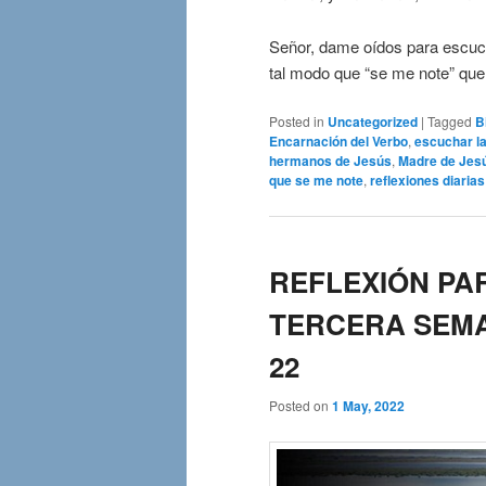
Señor, dame oídos para escuch
tal modo que “se me note” que 
Posted in
Uncategorized
|
Tagged
B
Encarnación del Verbo
,
escuchar la
hermanos de Jesús
,
Madre de Jes
que se me note
,
reflexiones diarias
REFLEXIÓN PAR
TERCERA SEMA
22
Posted on
1 May, 2022