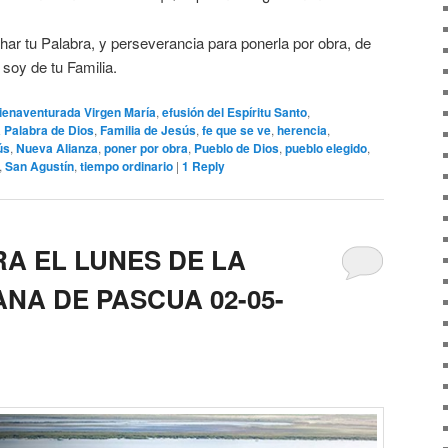
ar tu Palabra, y perseverancia para ponerla por obra, de
soy de tu Familia.
ienaventurada Virgen María
,
efusión del Espíritu Santo
,
 Palabra de Dios
,
Familia de Jesús
,
fe que se ve
,
herencia
,
ús
,
Nueva Alianza
,
poner por obra
,
Pueblo de Dios
,
pueblo elegido
,
,
San Agustín
,
tiempo ordinario
|
1
Reply
A EL LUNES DE LA
NA DE PASCUA 02-05-