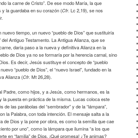
iendo la carne de Cristo”. De ese modo María, la que
 y la guardaba en su corazón (
Cfr
. Lc 2,19), se nos
r.
 nuevo tiempo, un nuevo “pueblo de Dios” que sustituiría
” del Antiguo Testamento. La Antigua Alianza, que se
carne, daría paso a la nueva y definitiva Alianza en la
eblo de Dios ya no se formaría por la herencia carnal, sino
 Dios. Es decir, Jesús sustituye el concepto de “pueblo
 nuevo “pueblo de Dios”, el “nuevo Israel”, fundado en la
va Alianza (
Cfr
. Mt 26,28).
 al Padre, como hijos, y a Jesús, como hermanos, es la
y la puesta en práctica de la misma. Lucas coloca este
 de las parábolas del “sembrador” y de la “lámpara”,
 la Palabra, con toda intención. El mensaje salta a la
ra de Dios y la pone por obra, es como la semilla que cae
ciento por uno”, como la lámpara que ilumina “a los que
ierte en “familia” de Dios. ¡Qué promesa! ¿Te animas?