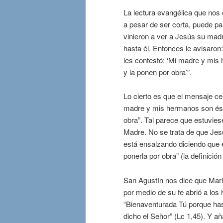
La lectura evangélica que nos o
a pesar de ser corta, puede p
vinieron a ver a Jesús su madr
hasta él. Entonces le avisaron
les contestó: ‘Mi madre y mis
y la ponen por obra’”.
Lo cierto es que el mensaje cen
madre y mis hermanos son ésto
obra”. Tal parece que estuvies
Madre. No se trata de que Jes
está ensalzando diciendo que 
ponerla por obra” (la definición
San Agustín nos dice que Marí
por medio de su fe abrió a los 
“Bienaventurada Tú porque has
dicho el Señor” (Lc 1,45). Y 