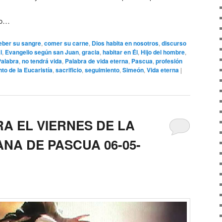
do…
eber su sangre
,
comer su carne
,
Dios habita en nosotros
,
discurso
l
,
Evangelio según san Juan
,
gracia
,
habitar en Él
,
Hijo del hombre
,
Palabra
,
no tendrá vida
,
Palabra de vida eterna
,
Pascua
,
profesión
o de la Eucaristía
,
sacrificio
,
seguimiento
,
Simeón
,
Vida eterna
|
A EL VIERNES DE LA
NA DE PASCUA 06-05-