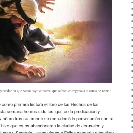
uecedor en que Saulo cayó en tierra, que le hizo entregarse a la causa de Jesús?
como primera lectura el libro de los Hechos de los
sta semana hemos sido testigos de la predicación y
 y cómo tras su muerte se recrudeció la persecución contra
e hizo que estos abandonaran la ciudad de Jerusalén y
udea y Samaria. Luego vimos a Felipe convertir y bautizar