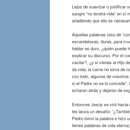
Lejos de suavizar o justificar
sangre “no tendrá vida” en sí m
añadiendo que ello es necesari
Aquellas palabras (eso de “com
escandalosas, duras, para muc
hablar es duro, ¿quién puede h
explicar su discurso. Por el con
vacilar?, ¿y si vierais al Hijo
da vida; la carne no sirve de n
con todo, algunos de vosotros 
si el Padre no se lo concede”
echaran atrás y dejaran de seg
Entonces Jesús se viró hacia 
les lanza un desafío: “¿Tamb
Pedro tomó la palabra e hizo u
tienes palabras de vida etern