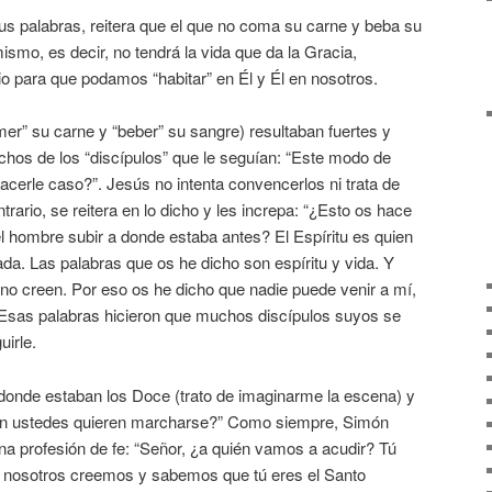
 sus palabras, reitera que el que no coma su carne y beba su
ismo, es decir, no tendrá la vida que da la Gracia,
o para que podamos “habitar” en Él y Él en nosotros.
er” su carne y “beber” su sangre) resultaban fuertes y
hos de los “discípulos” que le seguían: “Este modo de
acerle caso?”. Jesús no intenta convencerlos ni trata de
trario, se reitera en lo dicho y les increpa: “¿Esto os hace
 del hombre subir a donde estaba antes? El Espíritu es quien
ada. Las palabras que os he dicho son espíritu y vida. Y
no creen. Por eso os he dicho que nadie puede venir a mí,
. Esas palabras hicieron que muchos discípulos suyos se
uirle.
donde estaban los Doce (trato de imaginarme la escena) y
ién ustedes quieren marcharse?” Como siempre, Simón
na profesión de fe: “Señor, ¿a quién vamos a acudir? Tú
a; nosotros creemos y sabemos que tú eres el Santo