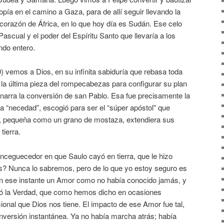
iopía en el camino a Gaza, para de allí seguir llevando la
corazón de África, en lo que hoy día es Sudán. Ese celo
Pascual y el poder del Espíritu Santo que llevaría a los
ndo entero.
0) vemos a Dios, en su infinita sabiduría que rebasa toda
a última pieza del rompecabezas para configurar su plan
 narra la conversión de san Pablo. Esa fue precisamente la
 “necedad”, escogió para ser el “súper apóstol” que
a, pequeña como un grano de mostaza, extendiera sus
tierra.
nceguecedor en que Saulo cayó en tierra, que le hizo
s? Nunca lo sabremos, pero de lo que yo estoy seguro es
en ese instante un Amor como no había conocido jamás, y
ó la Verdad, que como hemos dicho en ocasiones
cional que Dios nos tiene. El impacto de ese Amor fue tal,
versión instantánea. Ya no había marcha atrás; había