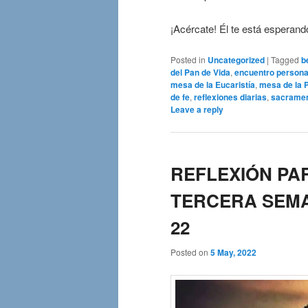
¡Acércate! Él te está esperan
Posted in
Uncategorized
|
Tagged
b
del Pan de Vida
,
encuentro persona
mesa de la Eucaristía
,
mesa de la 
de fe
,
reflexiones diarias
,
sacrament
Leave a reply
REFLEXIÓN PAR
TERCERA SEMA
22
Posted on
5 May, 2022