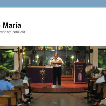
 María
encista católico)