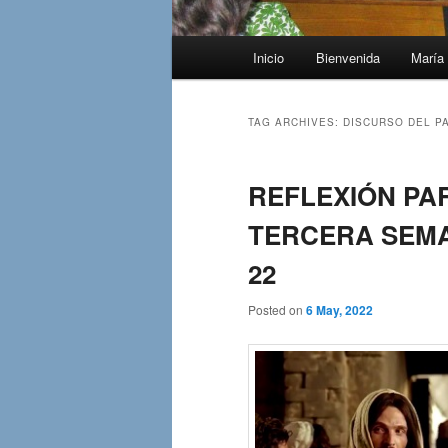
Main
Inicio
Bienvenida
María 
menu
TAG ARCHIVES:
DISCURSO DEL PA
REFLEXIÓN PA
TERCERA SEMA
22
Posted on
6 May, 2022