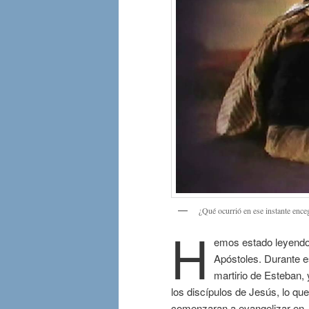
¿Qué ocurrió en ese instante enceg
H
emos estado leyendo 
Apóstoles. Durante e
martirio de Esteban,
los discípulos de Jesús, lo qu
comenzaran a evangelizar en J