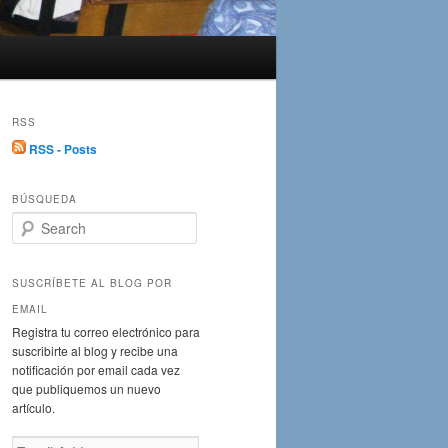
RSS
RSS - Posts
BÚSQUEDA
S
e
a
r
SUSCRÍBETE AL BLOG POR
c
EMAIL
h
Registra tu correo electrónico para
suscribirte al blog y recibe una
notificación por email cada vez
que publiquemos un nuevo
artículo.
Email