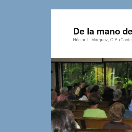
Skip
Skip
to
to
primary
secondary
De la mano de
content
content
Héctor L. Márquez, O.P. (Confer