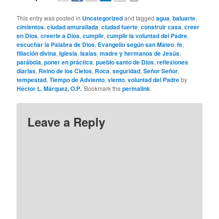
This entry was posted in
Uncategorized
and tagged
agua
,
baluarte
,
cimientos
,
ciudad amurallada
,
ciudad fuerte
,
construir casa
,
creer
en Dios
,
creerle a Dios
,
cumplir
,
cumplir la voluntad del Padre
,
escuchar la Palabra de Dios
,
Evangelio según san Mateo
,
fe
,
filiación divina
,
Iglesia
,
Isaías
,
madre y hermanos de Jesús
,
parábola
,
poner en práctica
,
pueblo santo de Dios
,
reflexiones
diarias
,
Reino de los Cielos
,
Roca
,
seguridad
,
Señor Señor
,
tempestad
,
Tiempo de Adviento
,
viento
,
voluntad del Padre
by
Héctor L. Márquez, O.P.
. Bookmark the
permalink
.
Leave a Reply