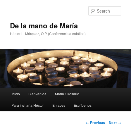
Skip
to
Sear
primary
content
De la mano de María
Héctor L. Márquez, O.P. (Conferencista católico)
Main
Inicio
Bienvenida
María / Rosario
menu
Para invitar a Héctor
Enlaces
Escríbenos
Post
←
Previous
Next
→
navigation