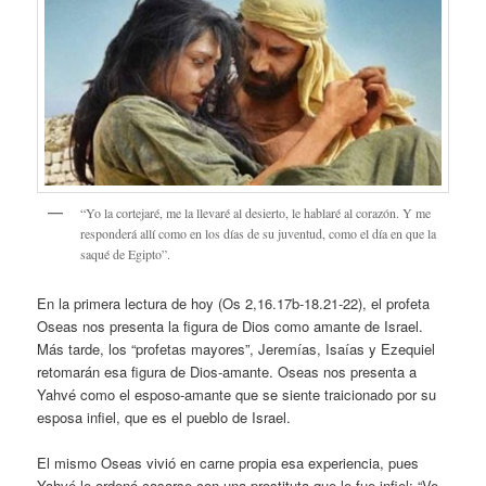
“Yo la cortejaré, me la llevaré al desierto, le hablaré al corazón. Y me
responderá allí como en los días de su juventud, como el día en que la
saqué de Egipto”.
En la primera lectura de hoy (Os 2,16.17b-18.21-22), el profeta
Oseas nos presenta la figura de Dios como amante de Israel.
Más tarde, los “profetas mayores”, Jeremías, Isaías y Ezequiel
retomarán esa figura de Dios-amante. Oseas nos presenta a
Yahvé como el esposo-amante que se siente traicionado por su
esposa infiel, que es el pueblo de Israel.
El mismo Oseas vivió en carne propia esa experiencia, pues
Yahvé le ordenó casarse con una prostituta que le fue infiel: “Ve