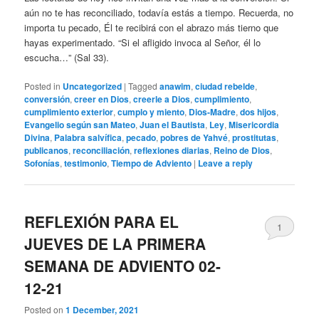
aún no te has reconciliado, todavía estás a tiempo. Recuerda, no
importa tu pecado, Él te recibirá con el abrazo más tierno que
hayas experimentado. “Si el afligido invoca al Señor, él lo
escucha…” (Sal 33).
Posted in
Uncategorized
|
Tagged
anawim
,
ciudad rebelde
,
conversión
,
creer en Dios
,
creerle a Dios
,
cumplimiento
,
cumplimiento exterior
,
cumplo y miento
,
Dios-Madre
,
dos hijos
,
Evangelio según san Mateo
,
Juan el Bautista
,
Ley
,
Misericordia
Divina
,
Palabra salvífica
,
pecado
,
pobres de Yahvé
,
prostitutas
,
publicanos
,
reconciliación
,
reflexiones diarias
,
Reino de Dios
,
Sofonías
,
testimonio
,
Tiempo de Adviento
|
Leave a reply
REFLEXIÓN PARA EL
1
JUEVES DE LA PRIMERA
SEMANA DE ADVIENTO 02-
12-21
Posted on
1 December, 2021