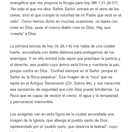
evangélica que nos propone la liturgia para hoy (Mt 7,21.24-27):
“No todo el que me dice ‘Señor, Señor’ entrará en el reino de los
cielos, sino el que cumple la voluntad de mi Padre que está en el
cielo”. Como hemos dicho en muchas ocasiones, no basta con
creer en Dios, pues el mismo diablo cree en Dios. Hay que
“creerle” a Dios.
La primera lectura de hoy (Is 26,1-6) nos habla de una ciudad
fuerte, amurallada con doble defensa para protegernos de los
enemigos. Y en ella entrará todo aquel que practique la justicia y
el derecho, ese pueblo cuyo ánimo está firme y mantiene la paz,
porque confía en Dios. “Confiad siempre en el Señor, porque el
Señor es la Roca perpetua”. Esa imagen de la “roca” que se
repite en el Antiguo Testamento (
Cfr
. Salmo 94), y nos transmite
esa sensación de seguridad que solo Dios puede brindarnos. La
Roca que es capaz de resistir el viento, el agua y la tempestad,
y permanecer inamovible.
Los exégetas ven en esta figura de la ciudad amurallada una
imagen de la Iglesia, que alberga al pueblo santo de Dios,
representado por el “pueblo justo, que observa la lealtad”, cuyo