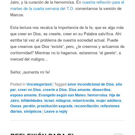
Jairo, y la curación de la hemorroísa. En
nuestra reflexión para el
martes de la cuarta semana del T.O.
comentamos la versión de
Marcos.
Esta lectura nos recalca la importancia de la fe, que es algo más
que creer en Dios, es creerle, creer en su Palabra salvífica. Ahí
estriba tal vez el problema de nuestra sociedad actual. Puede
que creamos que Dios “existe”, pero, ¿le creemos y actuamos de
conformidad? Mientras no lo hagamos, estaremos “al garete”, a
merced del maligno…
Señor, ¡aumenta mi fe!
Posted in
Uncategorized
|
Tagged
amor incondicional de Dios
,
año
par
,
creer en Dios
,
creerle a Dios
,
Dios amante
,
diosecillos
,
esposo amante
,
Evangelio según san Mateo
,
hemorroísa
,
hija de
Jairo
,
infidelidades
,
Israel
,
milagros
,
misericordia
,
mujer adúltera
,
Oseas
,
perdón
,
prostitución sagrada
,
reconciliación
,
reflexiones
diarias
,
sinópticos
|
Leave a reply