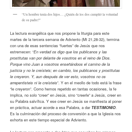
“Un hombre tenía dos hijos… ¿Quién de los dos cumplió la voluntad
de su padre?”
La lectura evangélica que nos propone la liturgia para este
martes de la tercera semana de Adviento (Mt 21,28-32), termina
con una de esas sentencias “fuertes” de Jesús que nos
estremecen: “
En verdad os digo que los publicanos y las
prostitutas van por delante de vosotros en el reino de Dios.
Porque vino Juan a vosotros enseñándoos el camino de la
justicia y no le creísteis; en cambio, los publicanos y prostitutas
le creyeron. Y, aun después de ver esto, vosotros no os
arrepentisteis ni le creísteis
”. Y en el meollo de todo está la frase
“le creyeron”. Como hemos repetido en tantas ocasiones, la fe
implica, no solo “creer” en Jesús, sino “creerle” a Jesús, creer en
su Palabra salvífica. Y ese creer en Jesús se manifiesta al poner
en práctica, actuar acorde a esa Palabra, a dar
TESTIMONIO
.
Es la culminación del proceso de conversión a que la Iglesia nos
exhorta en este tiempo especial de Adviento.