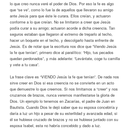
lo que creo nunca veré el poder de Dios. Por eso la fe es algo
que “se ve”, como lo fue la de aquellos que llevaron su amigo
ante Jesús para que éste le curara. Ellos creían, y actuaron
conforme a lo que creían. No se limitaron a creer que Jesús
podía curar a su amigo; actuaron acorde a dicha creencia. Tan
seguros estaban que llegaron al extremo de treparlo al techo,
hacer un boquete en el techo, y descolgarlo hasta enfrente de
Jesús. Es de notar que la escritura nos dice que “Viendo Jesús
la fe que tenían”, primero dice al paralítico: “Hijo, tus pecados
quedan perdonados”, y más adelante: “Levántate, coge tu camilla
y vete a tu casa”.
La frase clave es “VIENDO Jesús la fe que tenían”. De nada nos
sirve creer en Dios si esa creencia no se convierte en un acto
que demuestre lo que creemos. Si nos limitamos a “creer” y nos
cruzamos de brazos, nunca veremos manifestarse la gloria de
Dios. Un ejemplo lo tenemos en Zacarías, el padre de Juan en
Bautista. Cuando Dios le dejó saber que su esposa concebiría y
daría a luz un hijo a pesar de su esterilidad y avanzada edad, si
él se hubiese cruzado de brazos y no se hubiese juntado con su
esposa Isabel, esta no habría concebido y dado a luz.