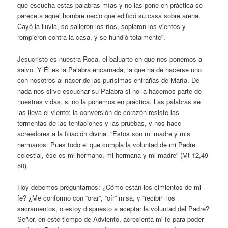
que escucha estas palabras mías y no las pone en práctica se
parece a aquel hombre necio que edificó su casa sobre arena.
Cayó la lluvia, se salieron los ríos, soplaron los vientos y
rompieron contra la casa, y se hundió totalmente”.
Jesucristo es nuestra Roca, el baluarte en que nos ponemos a
salvo. Y Él es la Palabra encarnada, la que ha de hacerse uno
con nosotros al nacer de las purísimas entrañas de María. De
nada nos sirve escuchar su Palabra si no la hacemos parte de
nuestras vidas, si no la ponemos en práctica. Las palabras se
las lleva el viento; la conversión de corazón resiste las
tormentas de las tentaciones y las pruebas, y nos hace
acreedores a la filiación divina. “Estos son mi madre y mis
hermanos. Pues todo el que cumpla la voluntad de mi Padre
celestial, ése es mi hermano, mi hermana y mi madre” (Mt 12,49-
50).
Hoy debemos preguntarnos: ¿Cómo están los cimientos de mi
fe? ¿Me conformo con “orar”, “oír” misa, y “recibir” los
sacramentos, o estoy dispuesto a aceptar la voluntad del Padre?
Señor, en este tiempo de Adviento, acrecienta mi fe para poder