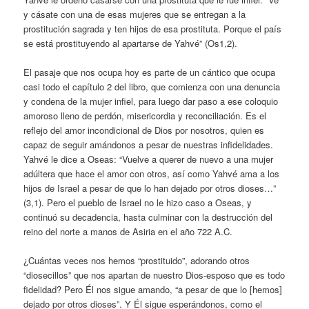
y cásate con una de esas mujeres que se entregan a la
prostitución sagrada y ten hijos de esa prostituta. Porque el país
se está prostituyendo al apartarse de Yahvé” (Os1,2).
El pasaje que nos ocupa hoy es parte de un cántico que ocupa
casi todo el capítulo 2 del libro, que comienza con una denuncia
y condena de la mujer infiel, para luego dar paso a ese coloquio
amoroso lleno de perdón, misericordia y reconciliación. Es el
reflejo del amor incondicional de Dios por nosotros, quien es
capaz de seguir amándonos a pesar de nuestras infidelidades.
Yahvé le dice a Oseas: “Vuelve a querer de nuevo a una mujer
adúltera que hace el amor con otros, así como Yahvé ama a los
hijos de Israel a pesar de que lo han dejado por otros dioses…”
(3,1). Pero el pueblo de Israel no le hizo caso a Oseas, y
continuó su decadencia, hasta culminar con la destrucción del
reino del norte a manos de Asiria en el año 722 A.C.
¿Cuántas veces nos hemos “prostituido”, adorando otros
“diosecillos” que nos apartan de nuestro Dios-esposo que es todo
fidelidad? Pero Él nos sigue amando, “a pesar de que lo [hemos]
dejado por otros dioses”. Y Él sigue esperándonos, como el