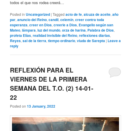
todos el que nos rodea creerá…
Posted in
Uncategorized
|
Tagged
acto de fe
,
alcuza de aceite
,
año
par
,
anuncio del Reino
,
candil
,
celemín
,
creer contra toda
esperanza
,
creer en Dios
,
creerle a Dios
,
Evangelio según san
Mateo
,
lámpara
,
luz del mundo
,
orza de harina
,
Palabra de Dios
,
profeta Elías
,
realidad invisible del Reino
,
reflexiones diarias
,
Reyes
,
sal de la tierra
,
tiempo ordinario
,
viuda de Sarepta
|
Leave a
reply
REFLEXIÓN PARA EL
VIERNES DE LA PRIMERA
SEMANA DEL T.O. (2) 14-01-
22
Posted on
13 January, 2022