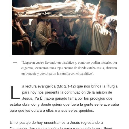
“Llegaron cuatro llevando un paralítico y, como no podían meterlo, por
el gentío, levantaron unas tejas encima de donde estaba Jesús, abrieron
un boquete y descolgaron la camilla con el paralítico”.
L
a lectura evangélica (Mc 2,1-12) que nos brinda la liturgia
para hoy nos presenta la continuación de la misión de
Jesús. Ya Él había ganado fama por los prodigios que
estaba obrando, y donde quiera que fuera la gente se le acercaba
para que les curara a ellos o a sus seres queridos.
En el pasaje de hoy encontramos a Jesús regresando a
Cafarnaún. Tan pronto llegó a la casa y se corrió la voz, llegó