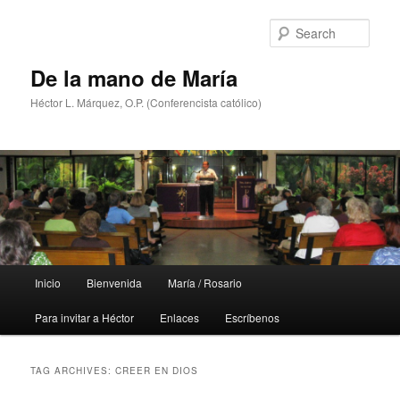
Skip
Skip
to
to
Sear
primary
secondary
content
content
De la mano de María
Héctor L. Márquez, O.P. (Conferencista católico)
Main
Inicio
Bienvenida
María / Rosario
menu
Para invitar a Héctor
Enlaces
Escríbenos
TAG ARCHIVES:
CREER EN DIOS