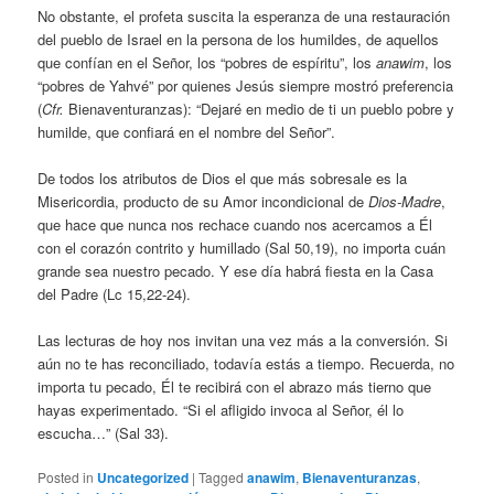
No obstante, el profeta suscita la esperanza de una restauración
del pueblo de Israel en la persona de los humildes, de aquellos
que confían en el Señor, los “pobres de espíritu”, los
anawim
, los
“pobres de Yahvé” por quienes Jesús siempre mostró preferencia
(
Cfr.
Bienaventuranzas): “Dejaré en medio de ti un pueblo pobre y
humilde, que confiará en el nombre del Señor”.
De todos los atributos de Dios el que más sobresale es la
Misericordia, producto de su Amor incondicional de
Dios-Madre
,
que hace que nunca nos rechace cuando nos acercamos a Él
con el corazón contrito y humillado (Sal 50,19), no importa cuán
grande sea nuestro pecado. Y ese día habrá fiesta en la Casa
del Padre (Lc 15,22-24).
Las lecturas de hoy nos invitan una vez más a la conversión. Si
aún no te has reconciliado, todavía estás a tiempo. Recuerda, no
importa tu pecado, Él te recibirá con el abrazo más tierno que
hayas experimentado. “Si el afligido invoca al Señor, él lo
escucha…” (Sal 33).
Posted in
Uncategorized
|
Tagged
anawim
,
Bienaventuranzas
,