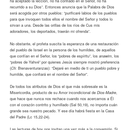
ha aceptado la lección, no ha confiado en el Señor, no ha
recurrido a su Dios”. Entonces anuncia que la Palabra de Dios
será acogida por otros pueblos: “purificaré labios de los pueblos
para que invoquen todos ellos el nombre del Señor y todos lo
sirvan a una. Desde las orillas de los ríos de Cus mis
adoradores, los deportados, traerán mi ofrenda”.
No obstante, el profeta suscita la esperanza de una restauración
del pueblo de Israel en la persona de los humildes, de aquellos
que confían en el Señor, los “pobres de espíritu”, los
anawim
, los
“pobres de Yahvé” por quienes Jesús siempre mostró preferencia
(
Cfr.
Bienaventuranzas): “Dejaré en medio de ti un pueblo pobre y
humilde, que confiará en el nombre del Señor”.
De todos los atributos de Dios el que más sobresale es la
Misericordia, producto de su Amor incondicional de
Dios-Madre
,
que hace que nunca nos rechace cuando nos acercamos a Él
con el corazón contrito y humillado (Sal 50,19), no importa cuán
grande sea nuestro pecado. Y ese día habrá fiesta en la Casa
del Padre (Lc 15,22-24).
Las lecturas de hoy nos invitan una vez más a la conversión. Si