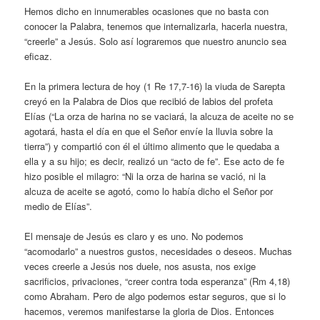
Hemos dicho en innumerables ocasiones que no basta con
conocer la Palabra, tenemos que internalizarla, hacerla nuestra,
“creerle” a Jesús. Solo así lograremos que nuestro anuncio sea
eficaz.
En la primera lectura de hoy (1 Re 17,7-16) la viuda de Sarepta
creyó en la Palabra de Dios que recibió de labios del profeta
Elías (“La orza de harina no se vaciará, la alcuza de aceite no se
agotará, hasta el día en que el Señor envíe la lluvia sobre la
tierra”) y compartió con él el último alimento que le quedaba a
ella y a su hijo; es decir, realizó un “acto de fe”. Ese acto de fe
hizo posible el milagro: “Ni la orza de harina se vació, ni la
alcuza de aceite se agotó, como lo había dicho el Señor por
medio de Elías”.
El mensaje de Jesús es claro y es uno. No podemos
“acomodarlo” a nuestros gustos, necesidades o deseos. Muchas
veces creerle a Jesús nos duele, nos asusta, nos exige
sacrificios, privaciones, “creer contra toda esperanza” (Rm 4,18)
como Abraham. Pero de algo podemos estar seguros, que si lo
hacemos, veremos manifestarse la gloria de Dios. Entonces