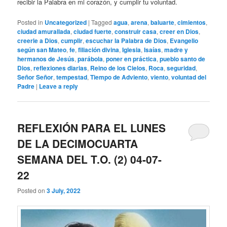
recibir la Palabra en mi corazón, y cumplir tu voluntad.
Posted in
Uncategorized
|
Tagged
agua
,
arena
,
baluarte
,
cimientos
,
ciudad amurallada
,
ciudad fuerte
,
construir casa
,
creer en Dios
,
creerle a Dios
,
cumplir
,
escuchar la Palabra de Dios
,
Evangelio
según san Mateo
,
fe
,
filiación divina
,
Iglesia
,
Isaías
,
madre y
hermanos de Jesús
,
parábola
,
poner en práctica
,
pueblo santo de
Dios
,
reflexiones diarias
,
Reino de los Cielos
,
Roca
,
seguridad
,
Señor Señor
,
tempestad
,
Tiempo de Adviento
,
viento
,
voluntad del
Padre
|
Leave a reply
REFLEXIÓN PARA EL LUNES
DE LA DECIMOCUARTA
SEMANA DEL T.O. (2) 04-07-
22
Posted on
3 July, 2022