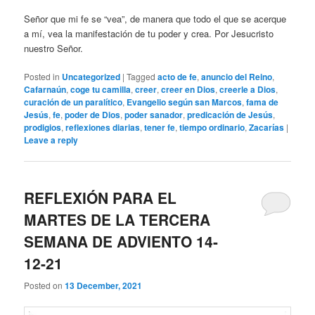
Señor que mi fe se “vea”, de manera que todo el que se acerque
a mí, vea la manifestación de tu poder y crea. Por Jesucristo
nuestro Señor.
Posted in
Uncategorized
|
Tagged
acto de fe
,
anuncio del Reino
,
Cafarnaún
,
coge tu camilla
,
creer
,
creer en Dios
,
creerle a Dios
,
curación de un paralítico
,
Evangelio según san Marcos
,
fama de
Jesús
,
fe
,
poder de Dios
,
poder sanador
,
predicación de Jesús
,
prodigios
,
reflexiones diarias
,
tener fe
,
tiempo ordinario
,
Zacarías
|
Leave a reply
REFLEXIÓN PARA EL
MARTES DE LA TERCERA
SEMANA DE ADVIENTO 14-
12-21
Posted on
13 December, 2021