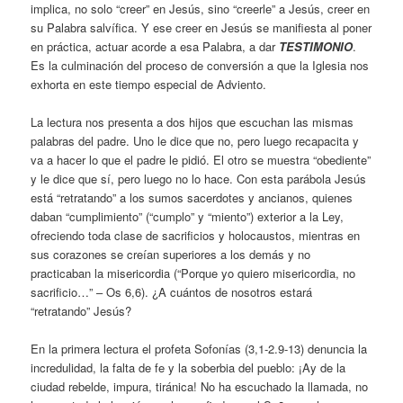
implica, no solo “creer” en Jesús, sino “creerle” a Jesús, creer en
su Palabra salvífica. Y ese creer en Jesús se manifiesta al poner
en práctica, actuar acorde a esa Palabra, a dar
TESTIMONIO
.
Es la culminación del proceso de conversión a que la Iglesia nos
exhorta en este tiempo especial de Adviento.
La lectura nos presenta a dos hijos que escuchan las mismas
palabras del padre. Uno le dice que no, pero luego recapacita y
va a hacer lo que el padre le pidió. El otro se muestra “obediente”
y le dice que sí, pero luego no lo hace. Con esta parábola Jesús
está “retratando” a los sumos sacerdotes y ancianos, quienes
daban “cumplimiento” (“cumplo” y “miento”) exterior a la Ley,
ofreciendo toda clase de sacrificios y holocaustos, mientras en
sus corazones se creían superiores a los demás y no
practicaban la misericordia (“Porque yo quiero misericordia, no
sacrificio…” – Os 6,6). ¿A cuántos de nosotros estará
“retratando” Jesús?
En la primera lectura el profeta Sofonías (3,1-2.9-13) denuncia la
incredulidad, la falta de fe y la soberbia del pueblo: ¡Ay de la
ciudad rebelde, impura, tiránica! No ha escuchado la llamada, no