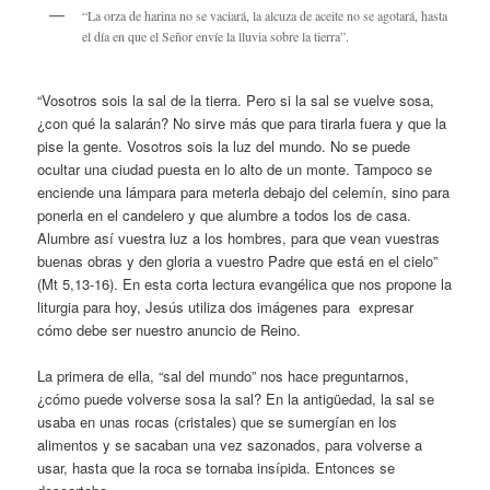
“La orza de harina no se vaciará, la alcuza de aceite no se agotará, hasta
el día en que el Señor envíe la lluvia sobre la tierra”.
“Vosotros sois la sal de la tierra. Pero si la sal se vuelve sosa,
¿con qué la salarán? No sirve más que para tirarla fuera y que la
pise la gente. Vosotros sois la luz del mundo. No se puede
ocultar una ciudad puesta en lo alto de un monte. Tampoco se
enciende una lámpara para meterla debajo del celemín, sino para
ponerla en el candelero y que alumbre a todos los de casa.
Alumbre así vuestra luz a los hombres, para que vean vuestras
buenas obras y den gloria a vuestro Padre que está en el cielo”
(Mt 5,13-16). En esta corta lectura evangélica que nos propone la
liturgia para hoy, Jesús utiliza dos imágenes para expresar
cómo debe ser nuestro anuncio de Reino.
La primera de ella, “sal del mundo” nos hace preguntarnos,
¿cómo puede volverse sosa la sal? En la antigüedad, la sal se
usaba en unas rocas (cristales) que se sumergían en los
alimentos y se sacaban una vez sazonados, para volverse a
usar, hasta que la roca se tornaba insípida. Entonces se