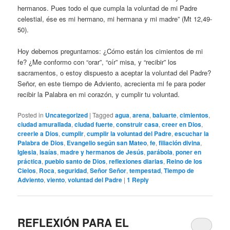
hermanos. Pues todo el que cumpla la voluntad de mi Padre
celestial, ése es mi hermano, mi hermana y mi madre” (Mt 12,49-
50).
Hoy debemos preguntarnos: ¿Cómo están los cimientos de mi
fe? ¿Me conformo con “orar”, “oír” misa, y “recibir” los
sacramentos, o estoy dispuesto a aceptar la voluntad del Padre?
Señor, en este tiempo de Adviento, acrecienta mi fe para poder
recibir la Palabra en mi corazón, y cumplir tu voluntad.
Posted in
Uncategorized
|
Tagged
agua
,
arena
,
baluarte
,
cimientos
,
ciudad amurallada
,
ciudad fuerte
,
construir casa
,
creer en Dios
,
creerle a Dios
,
cumplir
,
cumplir la voluntad del Padre
,
escuchar la
Palabra de Dios
,
Evangelio según san Mateo
,
fe
,
filiación divina
,
Iglesia
,
Isaías
,
madre y hermanos de Jesús
,
parábola
,
poner en
práctica
,
pueblo santo de Dios
,
reflexiones diarias
,
Reino de los
Cielos
,
Roca
,
seguridad
,
Señor Señor
,
tempestad
,
Tiempo de
Adviento
,
viento
,
voluntad del Padre
|
1
Reply
REFLEXIÓN PARA EL