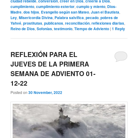
ciudad rebelde
,
conversión
,
creer en Dios
,
creerle a Dios
,
cumplimiento
,
cumplimiento exterior
,
cumplo y miento
,
Dios-
Madre
,
dos hijos
,
Evangelio según san Mateo
,
Juan el Bautista
,
Ley
,
Misericordia Divina
,
Palabra salvífica
,
pecado
,
pobres de
Yahvé
,
prostitutas
,
publicanos
,
reconciliación
,
reflexiones diarias
,
Reino de Dios
,
Sofonías
,
testimonio
,
Tiempo de Adviento
|
1
Reply
REFLEXIÓN PARA EL
JUEVES DE LA PRIMERA
SEMANA DE ADVIENTO 01-
12-22
Posted on
30 November, 2022