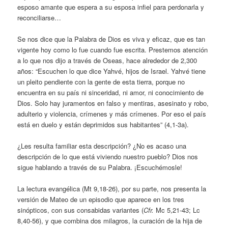
esposo amante que espera a su esposa infiel para perdonarla y
reconciliarse…
Se nos dice que la Palabra de Dios es viva y eficaz, que es tan
vigente hoy como lo fue cuando fue escrita. Prestemos atención
a lo que nos dijo a través de Oseas, hace alrededor de 2,300
años: “Escuchen lo que dice Yahvé, hijos de Israel. Yahvé tiene
un pleito pendiente con la gente de esta tierra, porque no
encuentra en su país ni sinceridad, ni amor, ni conocimiento de
Dios. Solo hay juramentos en falso y mentiras, asesinato y robo,
adulterio y violencia, crímenes y más crímenes. Por eso el país
está en duelo y están deprimidos sus habitantes” (4,1-3a).
¿Les resulta familiar esta descripción? ¿No es acaso una
descripción de lo que está viviendo nuestro pueblo? Dios nos
sigue hablando a través de su Palabra. ¡Escuchémosle!
La lectura evangélica (Mt 9,18-26), por su parte, nos presenta la
versión de Mateo de un episodio que aparece en los tres
sinópticos, con sus consabidas variantes (
Cfr.
Mc 5,21-43; Lc
8,40-56), y que combina dos milagros, la curación de la hija de