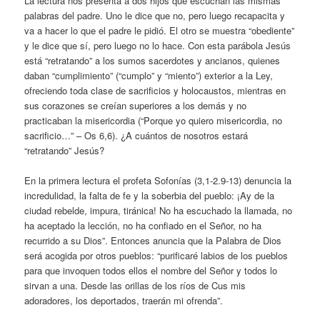
La lectura nos presenta a dos hijos que escuchan las mismas
palabras del padre. Uno le dice que no, pero luego recapacita y
va a hacer lo que el padre le pidió. El otro se muestra “obediente”
y le dice que sí, pero luego no lo hace. Con esta parábola Jesús
está “retratando” a los sumos sacerdotes y ancianos, quienes
daban “cumplimiento” (“cumplo” y “miento”) exterior a la Ley,
ofreciendo toda clase de sacrificios y holocaustos, mientras en
sus corazones se creían superiores a los demás y no
practicaban la misericordia (“Porque yo quiero misericordia, no
sacrificio…” – Os 6,6). ¿A cuántos de nosotros estará
“retratando” Jesús?
En la primera lectura el profeta Sofonías (3,1-2.9-13) denuncia la
incredulidad, la falta de fe y la soberbia del pueblo: ¡Ay de la
ciudad rebelde, impura, tiránica! No ha escuchado la llamada, no
ha aceptado la lección, no ha confiado en el Señor, no ha
recurrido a su Dios”. Entonces anuncia que la Palabra de Dios
será acogida por otros pueblos: “purificaré labios de los pueblos
para que invoquen todos ellos el nombre del Señor y todos lo
sirvan a una. Desde las orillas de los ríos de Cus mis
adoradores, los deportados, traerán mi ofrenda”.