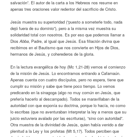
salvación”. El autor de la carta a los Hebreos nos resume en
apenas tres oraciones valor redentor del sacrificio de Cristo.
Jesús muestra su superioridad (“puesto a someterle todo, nada
dejó fuera de su dominio”), pero a la misma vez muestra su
solidaridad total con nosotros. Es por eso que podemos llamar a
Dios
Abba
, Padre, al igual que Jesús. Esa filiación divina que
recibimos en el Bautismo que nos convierte en Hijos de Dios,
hermanos de Jesús, y coherederos de la gloria.
En la lectura evangélica de hoy (Mc 1,21-28) vemos el comienzo
de la misión de Jesús. Lo encontramos entrando a Cafarnaún.
Apenas cuenta con cuatro discípulos, pero no espera, tiene que
cumplir su misión y sabe que tiene poco tiempo. Lo vemos
predicando en la sinagoga (algo no muy común en Jesús, que
prefería hacerlo al descampado). Todos se maravillaban de la
autoridad con que exponía su doctrina, porque lo hacía, no como
lo escribas (que no aventuraban interpretar la ley a menos que su
juicio estuviera avalado por las escrituras), “sino con autoridad”.
Otra muestra de la divinidad de Jesús, quien había venido a dar
plenitud a la Ley y los profetas (Mt 5,17). Todos perciben que