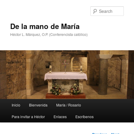
Skip
to
Sear
primary
content
De la mano de María
Héctor L. Márquez, O.P. (Conferencista católico)
Main
Inicio
Bienvenida
María / Rosario
menu
Para invitar a Héctor
Enlaces
Escríbenos
Post