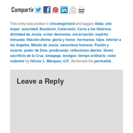
This entry was posted in
Uncategorized
and tagged
Abba
,
año
impar
,
autoridad
,
Bautismo
,
Cafarnaún
,
Carta a los Hebreos
,
divinidad de Jesús
,
echar demonios
,
encarnación
,
espíritu
inmundo
,
filiación divina
,
gloria y honor
,
hermanos
,
hijos
,
inferior a
los ángeles
,
Misión de Jesús
,
naturaleza humana
,
Pasión y
muerte
,
poder de Dios
,
predicando
,
reflexiones diarias
,
Santo
sacrificio de la Cruz
,
sinagoga
,
testigos
,
tiempo ordinario
,
valor
redentor
by
Héctor L. Márquez, O.P.
. Bookmark the
permalink
.
Leave a Reply