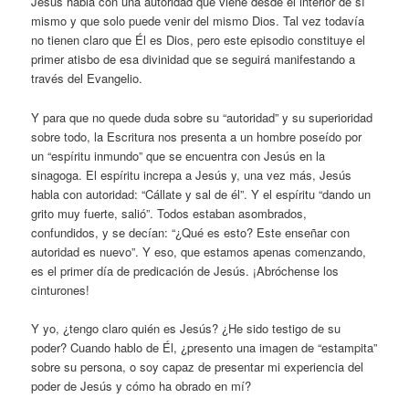
Jesús habla con una autoridad que viene desde el interior de sí
mismo y que solo puede venir del mismo Dios. Tal vez todavía
no tienen claro que Él es Dios, pero este episodio constituye el
primer atisbo de esa divinidad que se seguirá manifestando a
través del Evangelio.
Y para que no quede duda sobre su “autoridad” y su superioridad
sobre todo, la Escritura nos presenta a un hombre poseído por
un “espíritu inmundo” que se encuentra con Jesús en la
sinagoga. El espíritu increpa a Jesús y, una vez más, Jesús
habla con autoridad: “Cállate y sal de él”. Y el espíritu “dando un
grito muy fuerte, salió”. Todos estaban asombrados,
confundidos, y se decían: “¿Qué es esto? Este enseñar con
autoridad es nuevo”. Y eso, que estamos apenas comenzando,
es el primer día de predicación de Jesús. ¡Abróchense los
cinturones!
Y yo, ¿tengo claro quién es Jesús? ¿He sido testigo de su
poder? Cuando hablo de Él, ¿presento una imagen de “estampita”
sobre su persona, o soy capaz de presentar mi experiencia del
poder de Jesús y cómo ha obrado en mí?