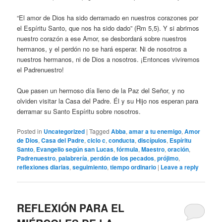
“El amor de Dios ha sido derramado en nuestros corazones por
el Espíritu Santo, que nos ha sido dado” (Rm 5,5). Y si abrimos
nuestro corazón a ese Amor, se desbordará sobre nuestros
hermanos, y el perdón no se hará esperar. Ni de nosotros a
nuestros hermanos, ni de Dios a nosotros. ¡Entonces viviremos
el Padrenuestro!
Que pasen un hermoso día lleno de la Paz del Señor, y no
olviden visitar la Casa del Padre. Él y su Hijo nos esperan para
derramar su Santo Espíritu sobre nosotros.
Posted in
Uncategorized
|
Tagged
Abba
,
amar a tu enemigo
,
Amor
de Dios
,
Casa del Padre
,
ciclo c
,
conducta
,
discípulos
,
Espíritu
Santo
,
Evangelio según san Lucas
,
fórmula
,
Maestro
,
oración
,
Padrenuestro
,
palabrería
,
perdón de los pecados
,
prójimo
,
reflexiones diarias
,
seguimiento
,
tiempo ordinario
|
Leave a reply
REFLEXIÓN PARA EL