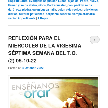
Espíritu Santo
,
Evangelio según san Lucas
,
hijos del Padre
,
huevo
,
llamad y se os abrirá
,
niños
,
Padrenuestro
,
pan
,
pedid y se os
dará
,
pez
,
piedra
,
quien busca halla
,
quien pide recibe
,
reflexiones
diarias
,
reiterar peticiones
,
serpiente
,
tener fe
,
tiempo ordinario
,
vecino impertinente
|
1
Reply
REFLEXIÓN PARA EL
1
MIÉRCOLES DE LA VIGÉSIMA
SÉPTIMA SEMANA DEL T.O.
(2) 05-10-22
Posted on
4 October, 2022