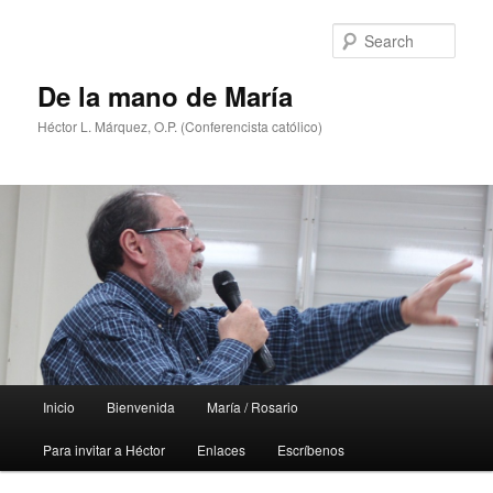
Skip
Skip
to
to
Sear
primary
secondary
content
content
De la mano de María
Héctor L. Márquez, O.P. (Conferencista católico)
Main
Inicio
Bienvenida
María / Rosario
menu
Para invitar a Héctor
Enlaces
Escríbenos