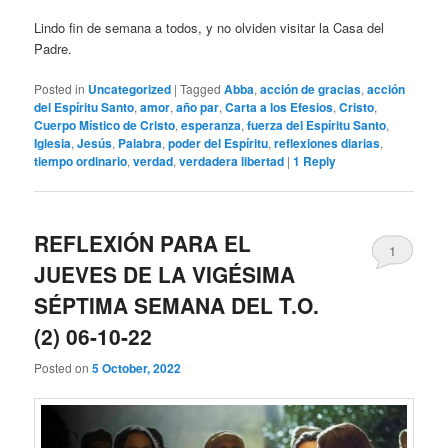
Lindo fin de semana a todos, y no olviden visitar la Casa del
Padre.
Posted in
Uncategorized
|
Tagged
Abba
,
acción de gracias
,
acción
del Espíritu Santo
,
amor
,
año par
,
Carta a los Efesios
,
Cristo
,
Cuerpo Místico de Cristo
,
esperanza
,
fuerza del Espíritu Santo
,
Iglesia
,
Jesús
,
Palabra
,
poder del Espíritu
,
reflexiones diarias
,
tiempo ordinario
,
verdad
,
verdadera libertad
|
1
Reply
REFLEXIÓN PARA EL
1
JUEVES DE LA VIGÉSIMA
SÉPTIMA SEMANA DEL T.O.
(2) 06-10-22
Posted on
5 October, 2022