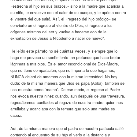
«estrecha al hijo en sus brazos,» sino a la madre que acaricia a
su niño, le envuelve con el calor de su cuerpo, y le aprieta contra
el vientre del que salió. Así, el «regreso del hijo pródigo» se
convierte en el regreso al vientre de Dios, el regreso a los
orígenes mismos del ser y vuelve a hacerse eco de la
exhortación de Jesús a Nicodemo a nacer de nuevo”.
He leído este párrafo no sé cuántas veces, y siempre que lo
hago me provoca un sentimiento tan profundo que hace brotar
lágrimas a mis ojos. Es el amor incondicional de Dios-Madre,
que no tiene comparación; que no importa lo que hagamos,
NUNCA dejará de amarnos con la misma intensidad. No hay
duda; de la misma manera que Dios es papá (Abba), también se
nos muestra como “mamá”. De ese modo, el regreso al Padre
nos evoca nuestra niñez cuando, aún después de una travesura,
regresábamos confiados al regazo de nuestra madre, quien nos
arrullaba y acariciaba con la ternura que solo una madre es
capaz.
Así, de la misma manera que el padre de nuestra parábola salió
corriendo al encuentro de su hijo al verlo a la distancia y