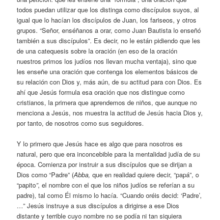
todos puedan utilizar que los distinga como discípulos suyos, al
igual que lo hacían los discípulos de Juan, los fariseos, y otros
grupos. “Señor, enséñanos a orar, como Juan Bautista lo enseñó
también a sus discípulos”. Es decir, no le están pidiendo que les
de una catequesis sobre la oración (en eso de la oración
nuestros primos los judíos nos llevan mucha ventaja), sino que
les enseñe una oración que contenga los elementos básicos de
su relación con Dios y, más aún, de su actitud para con Dios. Es
ahí que Jesús formula esa oración que nos distingue como
cristianos, la primera que aprendemos de niños, que aunque no
menciona a Jesús, nos muestra la actitud de Jesús hacia Dios y,
por tanto, de nosotros como sus seguidores.
Y lo primero que Jesús hace es algo que para nosotros es
natural, pero que era inconcebible para la mentalidad judía de su
época. Comienza por instruir a sus discípulos que se dirijan a
Dios como “Padre” (
Abba,
que en realidad quiere decir, “papá”, o
“papito
”
, el nombre con el que los niños judíos se referían a su
padre), tal como Él mismo lo hacía. “Cuando oréis decid: ‘Padre’,
…” Jesús instruye a sus discípulos a dirigirse a ese Dios
distante y terrible cuyo nombre no se podía ni tan siquiera