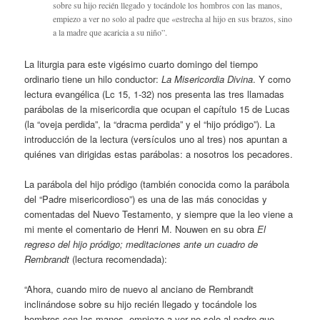
sobre su hijo recién llegado y tocándole los hombros con las manos,
empiezo a ver no solo al padre que «estrecha al hijo en sus brazos, sino
a la madre que acaricia a su niño”.
La liturgia para este vigésimo cuarto domingo del tiempo
ordinario tiene un hilo conductor:
La Misericordia Divina
. Y como
lectura evangélica (Lc 15, 1-32) nos presenta las tres llamadas
parábolas de la misericordia que ocupan el capítulo 15 de Lucas
(la “oveja perdida”, la “dracma perdida” y el “hijo pródigo”). La
introducción de la lectura (versículos uno al tres) nos apuntan a
quiénes van dirigidas estas parábolas: a nosotros los pecadores.
La parábola del hijo pródigo (también conocida como la parábola
del “Padre misericordioso”) es una de las más conocidas y
comentadas del Nuevo Testamento, y siempre que la leo viene a
mi mente el comentario de Henri M. Nouwen en su obra
El
regreso del hijo pródigo; meditaciones ante un cuadro de
Rembrandt
(lectura recomendada):
“Ahora, cuando miro de nuevo al anciano de Rembrandt
inclinándose sobre su hijo recién llegado y tocándole los
hombros con las manos, empiezo a ver no solo al padre que