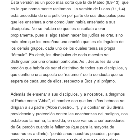
Esta versión es un poco más corta que la de Mateo (6,9-13), que
es la que normalmente recitamos. La versión de Lucas (11,1-4)
está precedida de una petición por parte de sus discípulos para
que les enseñara a orar como Juan había enseñado a sus
discípulos. No se trataba de que les enseñara a orar
propiamente, pues si algo saben hacer los judíos es orar, sino
más bien que les enseñara una oración que les distinguiera de
los demás grupos, cada uno de los cuales tenía su propia
“fórmula”. Es decir, los discípulos de cada maestro se
distinguían por una oración particular. Así, Jesús les da una
oración que habría de ser el distintivo de todos sus discípulos, y
que contiene una especie de “resumen” de la conducta que se
espera de cada uno de ellos, respecto a Dios y al prójimo.
Además de enseñar a sus discípulos, y a nosotros, a dirigirnos
al Padre como “Abba”, el nombre con que los niños hebreos se
dirigían a su padre (“Abba nuestro…”), y a confiar en Su divina
providencia y protección contra las acechanzas del maligno, nos
establece la norma, la medida, en que vamos a ser acreedores
de Su perdón cuando le fallamos (que para la mayoría de
nosotros es a diario): “perdónanos nuestros pecados, porque
también nosotros perdonamos a todo el que nos debe algo”.