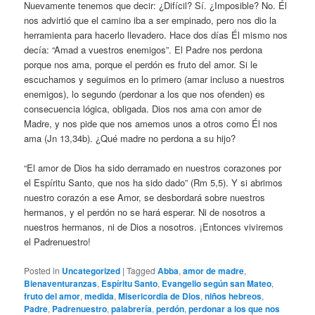
Nuevamente tenemos que decir: ¿Difícil? Sí. ¿Imposible? No. Él
nos advirtió que el camino iba a ser empinado, pero nos dio la
herramienta para hacerlo llevadero. Hace dos días Él mismo nos
decía: “Amad a vuestros enemigos”. El Padre nos perdona
porque nos ama, porque el perdón es fruto del amor. Si le
escuchamos y seguimos en lo primero (amar incluso a nuestros
enemigos), lo segundo (perdonar a los que nos ofenden) es
consecuencia lógica, obligada. Dios nos ama con amor de
Madre, y nos pide que nos amemos unos a otros como Él nos
ama (Jn 13,34b). ¿Qué madre no perdona a su hijo?
“El amor de Dios ha sido derramado en nuestros corazones por
el Espíritu Santo, que nos ha sido dado” (Rm 5,5). Y si abrimos
nuestro corazón a ese Amor, se desbordará sobre nuestros
hermanos, y el perdón no se hará esperar. Ni de nosotros a
nuestros hermanos, ni de Dios a nosotros. ¡Entonces viviremos
el Padrenuestro!
Posted in
Uncategorized
|
Tagged
Abba
,
amor de madre
,
Bienaventuranzas
,
Espíritu Santo
,
Evangelio según san Mateo
,
fruto del amor
,
medida
,
Misericordia de Dios
,
niños hebreos
,
Padre
,
Padrenuestro
,
palabrería
,
perdón
,
perdonar a los que nos