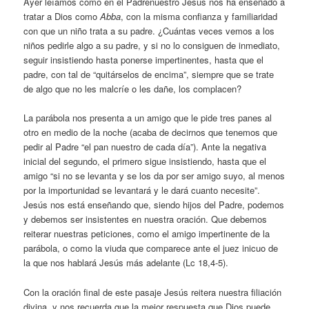
Ayer leíamos cómo en el Padrenuestro Jesús nos ha enseñado a
tratar a Dios como
Abba
, con la misma confianza y familiaridad
con que un niño trata a su padre. ¿Cuántas veces vemos a los
niños pedirle algo a su padre, y si no lo consiguen de inmediato,
seguir insistiendo hasta ponerse impertinentes, hasta que el
padre, con tal de “quitárselos de encima”, siempre que se trate
de algo que no les malcríe o les dañe, los complacen?
La parábola nos presenta a un amigo que le pide tres panes al
otro en medio de la noche (acaba de decirnos que tenemos que
pedir al Padre “el pan nuestro de cada día”). Ante la negativa
inicial del segundo, el primero sigue insistiendo, hasta que el
amigo “si no se levanta y se los da por ser amigo suyo, al menos
por la importunidad se levantará y le dará cuanto necesite”.
Jesús nos está enseñando que, siendo hijos del Padre, podemos
y debemos ser insistentes en nuestra oración. Que debemos
reiterar nuestras peticiones, como el amigo impertinente de la
parábola, o como la viuda que comparece ante el juez inicuo de
la que nos hablará Jesús más adelante (Lc 18,4-5).
Con la oración final de este pasaje Jesús reitera nuestra filiación
divina, y nos recuerda que la mejor respuesta que Dios puede