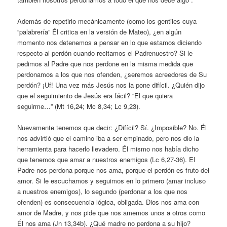
Además de repetirlo mecánicamente (como los gentiles cuya
“palabrería” Él critica en la versión de Mateo), ¿en algún
momento nos detenemos a pensar en lo que estamos diciendo
respecto al perdón cuando recitamos el Padrenuestro? Si le
pedimos al Padre que nos perdone en la misma medida que
perdonamos a los que nos ofenden, ¿seremos acreedores de Su
perdón? ¡Uf! Una vez más Jesús nos la pone difícil. ¿Quién dijo
que el seguimiento de Jesús era fácil? “El que quiera
seguirme…” (Mt 16,24; Mc 8,34; Lc 9,23).
Nuevamente tenemos que decir: ¿Difícil? Sí. ¿Imposible? No. Él
nos advirtió que el camino iba a ser empinado, pero nos dio la
herramienta para hacerlo llevadero. Él mismo nos había dicho
que tenemos que amar a nuestros enemigos (Lc 6,27-36). El
Padre nos perdona porque nos ama, porque el perdón es fruto del
amor. Si le escuchamos y seguimos en lo primero (amar incluso
a nuestros enemigos), lo segundo (perdonar a los que nos
ofenden) es consecuencia lógica, obligada. Dios nos ama con
amor de Madre, y nos pide que nos amemos unos a otros como
Él nos ama (Jn 13,34b). ¿Qué madre no perdona a su hijo?