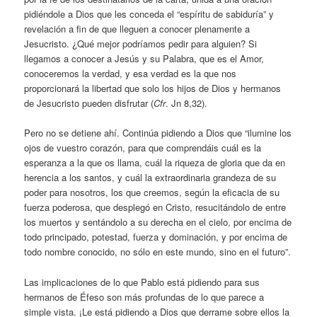
pidiéndole a Dios que les conceda el “espíritu de sabiduría” y
revelación a fin de que lleguen a conocer plenamente a
Jesucristo. ¿Qué mejor podríamos pedir para alguien? Si
llegamos a conocer a Jesús y su Palabra, que es el Amor,
conoceremos la verdad, y esa verdad es la que nos
proporcionará la libertad que solo los hijos de Dios y hermanos
de Jesucristo pueden disfrutar (
Cfr
. Jn 8,32).
Pero no se detiene ahí. Continúa pidiendo a Dios que “ilumine los
ojos de vuestro corazón, para que comprendáis cuál es la
esperanza a la que os llama, cuál la riqueza de gloria que da en
herencia a los santos, y cuál la extraordinaria grandeza de su
poder para nosotros, los que creemos, según la eficacia de su
fuerza poderosa, que desplegó en Cristo, resucitándolo de entre
los muertos y sentándolo a su derecha en el cielo, por encima de
todo principado, potestad, fuerza y dominación, y por encima de
todo nombre conocido, no sólo en este mundo, sino en el futuro”.
Las implicaciones de lo que Pablo está pidiendo para sus
hermanos de Éfeso son más profundas de lo que parece a
simple vista. ¡Le está pidiendo a Dios que derrame sobre ellos la