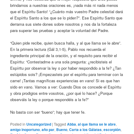
brindarnos a nuestras oraciones es, ¡nada más ni nada menos
que el Espíritu Santo! “¿Cuánto más vuestro Padre celestial dará
el Espíritu Santo a los que se lo piden?”. Ese Espíritu Santo que
derrama sus siete dones sobre nosotros y nos da la fortaleza
para superar las pruebas y aceptar la voluntad del Padre.
“Quien pide recibe, quien busca halla, y al que llama se le abre”.
En la primera lectura (Gál 3,1-5), Pablo nos recuerda el
ingrediente principal de la oración, y el requisito para recibir el
Espíritu: “Contestadme a una sola pregunta: ¿recibisteis el
Espíritu por observar la ley o por haber respondido a la fe? ¿Tan
estúpidos sois? ¡Empezasteis por el espíritu para terminar con la
carne! ¡Tantas magníficas experiencias en vano! Si es que han
sido en vano. Vamos a ver: Cuando Dios os concede el Espíritu
y obra prodigios entre vosotros, ¿por qué lo hace? ¿Porque
observáis la ley o porque respondéis a la fe?”
No basta con ser “bueno”; hay que tener fe.
Posted in
Uncategorized
|
Tagged
Abba
,
al que llama se le abre
,
amigo inoportuno
,
año par
,
Bueno
,
Carta a los Gálatas
,
escorpión
,