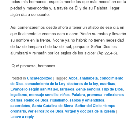
todos mis hermanos, especialmente los que más necesitan de tu
piedad y misericordia y, a través de Él y de su Palabra, llegar
algún día a conocerte.
Así comenzaremos desde ahora a tener un atisbo de ese día en
que finalmente le veamos cara a cara: “Verán su rostro y llevarán
su nombre en la frente. Noche ya no habrá; no tienen necesidad
de luz de lámpara ni de luz del sol, porque el Señor Dios los
alumbrará y reinarán por los siglos de los siglos” (Ap 22,4-5).
¡Qué promesa, hermanos!
Posted in
Uncategorized
|
Tagged
Abba
,
analfabeta
,
conocimiento
de Dios
,
conocimiento de la Ley
,
doctores de la ley
,
escribas
,
Evangelio según san Mateo
,
fariseos
,
gente sencilla
,
Hijo de Dios
,
legalismo
,
mensaje sencillo
,
niños
,
Palabra
,
promesa
,
reflexiones
diarias
,
Reino de Dios
,
ritualismo
,
sabios y entendidos
,
sacerdotes
,
Santa Catalina de Siena
,
Señor del Cielo
,
tiempo
ordinario
,
ver el rostro de Dios
,
virgen y doctora de la Iglesia
|
Leave a reply