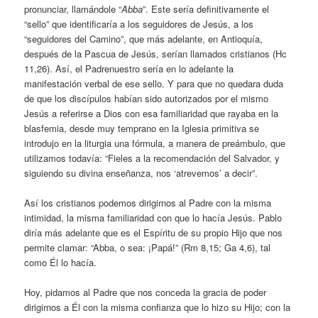
pronunciar, llamándole “
Abba
”. Este sería definitivamente el
“sello” que identificaría a los seguidores de Jesús, a los
“seguidores del Camino”, que más adelante, en Antioquía,
después de la Pascua de Jesús, serían llamados cristianos (Hc
11,26). Así, el Padrenuestro sería en lo adelante la
manifestación verbal de ese sello. Y para que no quedara duda
de que los discípulos habían sido autorizados por el mismo
Jesús a referirse a Dios con esa familiaridad que rayaba en la
blasfemia, desde muy temprano en la Iglesia primitiva se
introdujo en la liturgia una fórmula, a manera de preámbulo, que
utilizamos todavía: “Fieles a la recomendación del Salvador, y
siguiendo su divina enseñanza, nos ‘atrevemos’ a decir”.
Así los cristianos podemos dirigirnos al Padre con la misma
intimidad, la misma familiaridad con que lo hacía Jesús. Pablo
diría más adelante que es el Espíritu de su propio Hijo que nos
permite clamar: “Abba, o sea: ¡Papá!” (Rm 8,15; Ga 4,6), tal
como Él lo hacía.
Hoy, pidamos al Padre que nos conceda la gracia de poder
dirigirnos a Él con la misma confianza que lo hizo su Hijo; con la