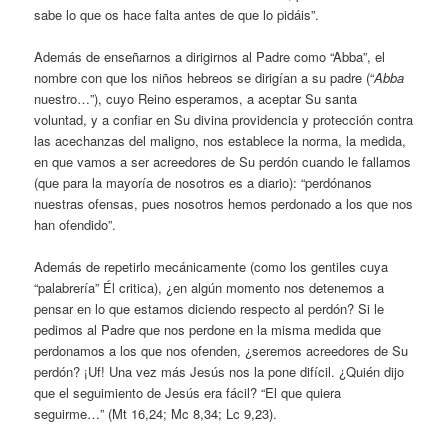
sabe lo que os hace falta antes de que lo pidáis”.
Además de enseñarnos a dirigirnos al Padre como “Abba”, el
nombre con que los niños hebreos se dirigían a su padre (“
Abba
nuestro…”), cuyo Reino esperamos, a aceptar Su santa
voluntad, y a confiar en Su divina providencia y protección contra
las acechanzas del maligno, nos establece la norma, la medida,
en que vamos a ser acreedores de Su perdón cuando le fallamos
(que para la mayoría de nosotros es a diario): “perdónanos
nuestras ofensas, pues nosotros hemos perdonado a los que nos
han ofendido”.
Además de repetirlo mecánicamente (como los gentiles cuya
“palabrería” Él critica), ¿en algún momento nos detenemos a
pensar en lo que estamos diciendo respecto al perdón? Si le
pedimos al Padre que nos perdone en la misma medida que
perdonamos a los que nos ofenden, ¿seremos acreedores de Su
perdón? ¡Uf! Una vez más Jesús nos la pone difícil. ¿Quién dijo
que el seguimiento de Jesús era fácil? “El que quiera
seguirme…” (Mt 16,24; Mc 8,34; Lc 9,23).