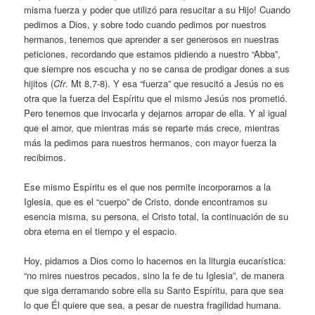
misma fuerza y poder que utilizó para resucitar a su Hijo! Cuando
pedimos a Dios, y sobre todo cuando pedimos por nuestros
hermanos, tenemos que aprender a ser generosos en nuestras
peticiones, recordando que estamos pidiendo a nuestro “Abba”,
que siempre nos escucha y no se cansa de prodigar dones a sus
hijitos (
Cfr
. Mt 8,7-8). Y esa “fuerza” que resucitó a Jesús no es
otra que la fuerza del Espíritu que el mismo Jesús nos prometió.
Pero tenemos que invocarla y dejarnos arropar de ella. Y al igual
que el amor, que mientras más se reparte más crece, mientras
más la pedimos para nuestros hermanos, con mayor fuerza la
recibimos.
Ese mismo Espíritu es el que nos permite incorporarnos a la
Iglesia, que es el “cuerpo” de Cristo, donde encontramos su
esencia misma, su persona, el Cristo total, la continuación de su
obra eterna en el tiempo y el espacio.
Hoy, pidamos a Dios como lo hacemos en la liturgia eucarística:
“no mires nuestros pecados, sino la fe de tu Iglesia”, de manera
que siga derramando sobre ella su Santo Espíritu, para que sea
lo que Él quiere que sea, a pesar de nuestra fragilidad humana.