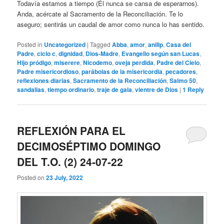
Todavía estamos a tiempo (Él nunca se cansa de esperarnos).
Anda, acércate al Sacramento de la Reconciliación. Te lo
aseguro; sentirás un caudal de amor como nunca lo has sentido.
Posted in
Uncategorized
|
Tagged
Abba
,
amor
,
anillp
,
Casa del
Padre
,
ciclo c
,
dignidad
,
Dios-Madre
,
Evangelio según san Lucas
,
Hijo pródigo
,
miserere
,
Nicodemo
,
oveja perdida
,
Padre del Cielo
,
Padre misericordioso
,
parábolas de la misericordia
,
pecadores
,
reflexiones diarias
,
Sacramento de la Reconciliación
,
Salmo 50
,
sandalias
,
tiempo ordinario
,
traje de gala
,
vientre de Dios
|
1
Reply
REFLEXIÓN PARA EL
DECIMOSÉPTIMO DOMINGO
DEL T.O. (2) 24-07-22
Posted on
23 July, 2022