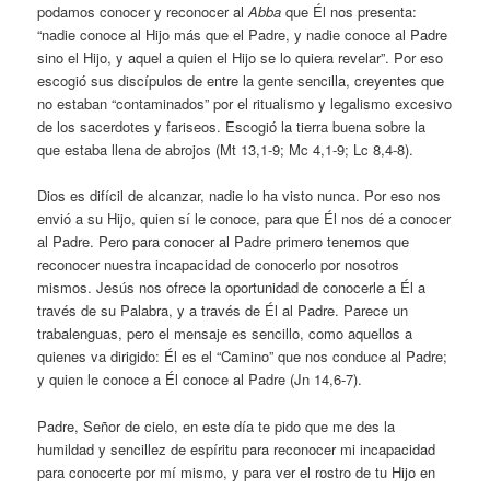
podamos conocer y reconocer al
Abba
que Él nos presenta:
“nadie conoce al Hijo más que el Padre, y nadie conoce al Padre
sino el Hijo, y aquel a quien el Hijo se lo quiera revelar”. Por eso
escogió sus discípulos de entre la gente sencilla, creyentes que
no estaban “contaminados” por el ritualismo y legalismo excesivo
de los sacerdotes y fariseos. Escogió la tierra buena sobre la
que estaba llena de abrojos (Mt 13,1-9; Mc 4,1-9; Lc 8,4-8).
Dios es difícil de alcanzar, nadie lo ha visto nunca. Por eso nos
envió a su Hijo, quien sí le conoce, para que Él nos dé a conocer
al Padre. Pero para conocer al Padre primero tenemos que
reconocer nuestra incapacidad de conocerlo por nosotros
mismos. Jesús nos ofrece la oportunidad de conocerle a Él a
través de su Palabra, y a través de Él al Padre. Parece un
trabalenguas, pero el mensaje es sencillo, como aquellos a
quienes va dirigido: Él es el “Camino” que nos conduce al Padre;
y quien le conoce a Él conoce al Padre (Jn 14,6-7).
Padre, Señor de cielo, en este día te pido que me des la
humildad y sencillez de espíritu para reconocer mi incapacidad
para conocerte por mí mismo, y para ver el rostro de tu Hijo en