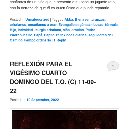
confianza de un niño que le presenta a su papá un juguete roto,
con la certeza de que él es quien único que puede repararlo.
Posted in
Uncategorized
|
Tagged
Abba
,
Bienaventuranzas
,
cristianos
,
enséñanos a orar
,
Evangelio según san Lucas
,
fórmula
,
Hijo
,
intimidad
,
liturgia cristiana
,
niño
,
oración
,
Padre
,
Padrenuestro
,
Papá
,
Papito
,
reflexiones diarias
,
seguidores del
Camino
,
tiempo ordinario
|
1
Reply
REFLEXIÓN PARA EL
1
VIGÉSIMO CUARTO
DOMINGO DEL T.O. (C) 11-09-
22
Posted on
10 September, 2022