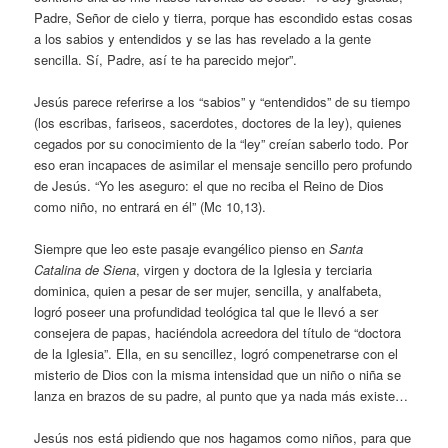
Padre, Señor de cielo y tierra, porque has escondido estas cosas
a los sabios y entendidos y se las has revelado a la gente
sencilla. Sí, Padre, así te ha parecido mejor”.
Jesús parece referirse a los “sabios” y “entendidos” de su tiempo
(los escribas, fariseos, sacerdotes, doctores de la ley), quienes
cegados por su conocimiento de la “ley” creían saberlo todo. Por
eso eran incapaces de asimilar el mensaje sencillo pero profundo
de Jesús. “Yo les aseguro: el que no reciba el Reino de Dios
como niño, no entrará en él” (Mc 10,13).
Siempre que leo este pasaje evangélico pienso en
Santa
Catalina de Siena
, virgen y doctora de la Iglesia y terciaria
dominica, quien a pesar de ser mujer, sencilla, y analfabeta,
logró poseer una profundidad teológica tal que le llevó a ser
consejera de papas, haciéndola acreedora del título de “doctora
de la Iglesia”. Ella, en su sencillez, logró compenetrarse con el
misterio de Dios con la misma intensidad que un niño o niña se
lanza en brazos de su padre, al punto que ya nada más existe…
Jesús nos está pidiendo que nos hagamos como niños, para que