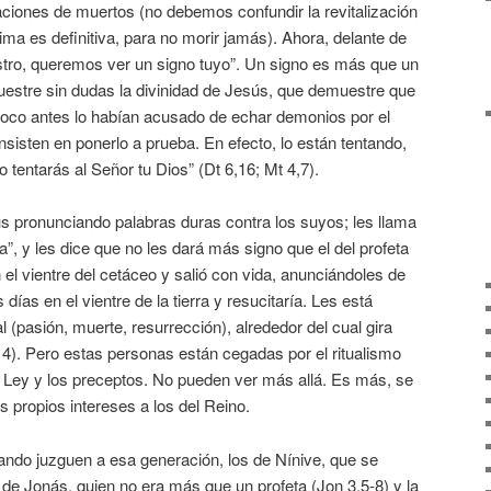
aciones de muertos (no debemos confundir la revitalización
tima es definitiva, para no morir jamás). Ahora, delante de
estro, queremos ver un signo tuyo”. Un signo es más que un
estre sin dudas la divinidad de Jesús, que demuestre que
oco antes lo habían acusado de echar demonios por el
nsisten en ponerlo a prueba. En efecto, lo están tentando,
o tentarás al Señor tu Dios” (Dt 6,16; Mt 4,7).
 pronunciando palabras duras contra los suyos; les llama
”, y les dice que no les dará más signo que el del profeta
 el vientre del cetáceo y salió con vida, anunciándoles de
días en el vientre de la tierra y resucitaría. Les está
 (pasión, muerte, resurrección), alrededor del cual gira
14). Pero estas personas están cegadas por el ritualismo
a Ley y los preceptos. No pueden ver más allá. Es más, se
 propios intereses a los del Reino.
ando juzguen a esa generación, los de Nínive, que se
n de Jonás, quien no era más que un profeta (Jon 3,5-8) y la