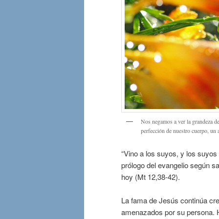
Nos negamos a ver la grandeza de
perfección de nuestro cuerpo, un 
“Vino a los suyos, y los suyos
prólogo del evangelio según sa
hoy (Mt 12,38-42).
La fama de Jesús continúa crec
amenazados por su persona. Ha