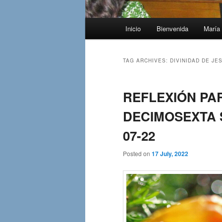
Main
Inicio
Bienvenida
María 
menu
TAG ARCHIVES:
DIVINIDAD DE JE
REFLEXIÓN PAR
DECIMOSEXTA S
07-22
Posted on
17 July, 2022