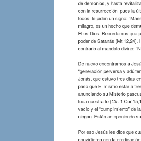
de demonios, y hasta revitaliz
con la resurrección, pues la úl
todos, le piden un signo: “Ma
milagro, es un hecho que demu
Él es Dios. Recordemos que p
poder de Satanás (Mt 12,24). I
contrario al mandato divino: “N
De nuevo encontramos a Jesús
“generación perversa y adúltera
Jonás, que estuvo tres días en
paso que Él mismo estaría tres 
anunciando su Misterio pascual
toda nuestra fe (
Cfr
. 1 Cor 15,
vacío y el “cumplimiento” de l
niegan. Están anteponiendo sus
Por eso Jesús les dice que cu
convirtieron con la predicació