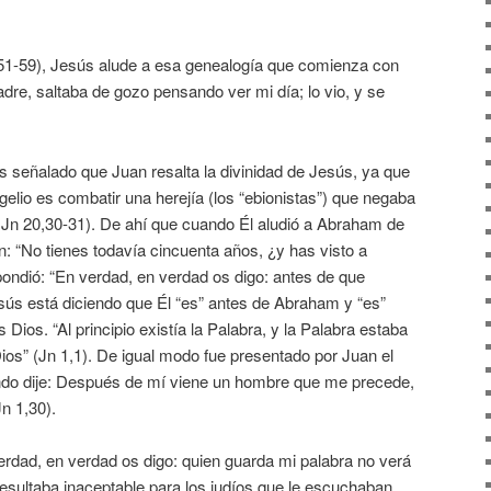
8,51-59), Jesús alude a esa genealogía que comienza con
re, saltaba de gozo pensando ver mi día; lo vio, y se
 señalado que Juan resalta la divinidad de Jesús, ya que
ngelio es combatir una herejía (los “ebionistas”) que negaba
 Jn 20,30-31). De ahí que cuando Él aludió a Abraham de
n: “No tienes todavía cincuenta años, ¿y has visto a
ondió: “En verdad, en verdad os digo: antes de que
esús está diciendo que Él “es” antes de Abraham y “es”
s Dios. “Al principio existía la Palabra, y la Palabra estaba
Dios” (Jn 1,1). De igual modo fue presentado por Juan el
uando dije: Después de mí viene un hombre que me precede,
n 1,30).
erdad, en verdad os digo: quien guarda mi palabra no verá
esultaba inaceptable para los judíos que le escuchaban,