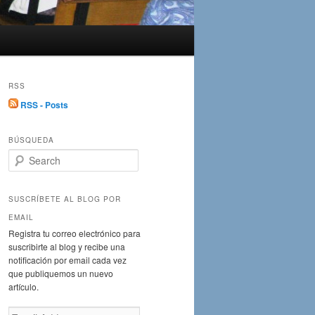
RSS
RSS - Posts
BÚSQUEDA
S
e
a
r
SUSCRÍBETE AL BLOG POR
c
EMAIL
h
Registra tu correo electrónico para
suscribirte al blog y recibe una
notificación por email cada vez
que publiquemos un nuevo
artículo.
Email