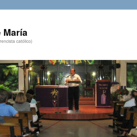
 María
encista católico)