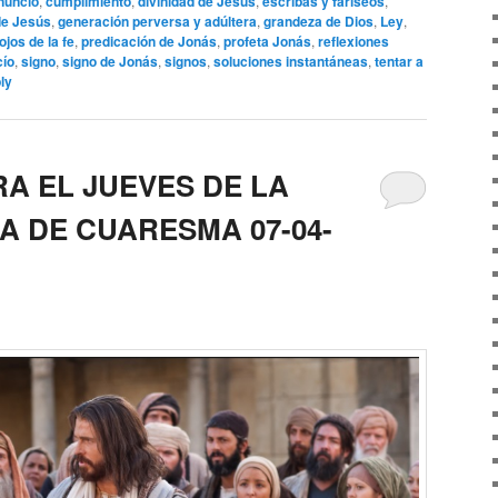
nuncio
,
cumplimiento
,
divinidad de Jesús
,
escribas y fariseos
,
de Jesús
,
generación perversa y adúltera
,
grandeza de Dios
,
Ley
,
ojos de la fe
,
predicación de Jonás
,
profeta Jonás
,
reflexiones
cío
,
signo
,
signo de Jonás
,
signos
,
soluciones instantáneas
,
tentar a
ly
A EL JUEVES DE LA
A DE CUARESMA 07-04-