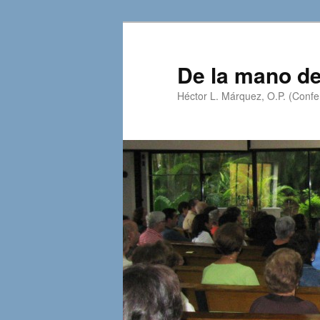
Skip
Skip
to
to
primary
secondary
De la mano de
content
content
Héctor L. Márquez, O.P. (Confer