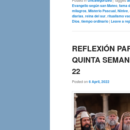
Posted in
Uncategorized
|
Tagged
a
Evangelio según san Mateo
,
fama 
milagros
,
Misterio Pascual
,
Nínive
,
diarias
,
reina del sur
,
ritualismo va
Dios
,
tiempo ordinario
|
Leave a rep
REFLEXIÓN PAR
QUINTA SEMAN
22
Posted on
6 April, 2022