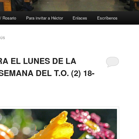
/ Rosario
Para invitar a Héctor
Enlaces
Escríbenos
SÚS
A EL LUNES DE LA
EMANA DEL T.O. (2) 18-