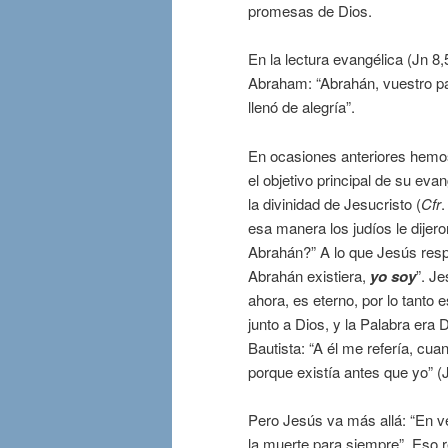
promesas de Dios.
En la lectura evangélica (Jn 
Abraham: “Abrahán, vuestro pad
llenó de alegría”.
En ocasiones anteriores hemos
el objetivo principal de su eva
la divinidad de Jesucristo (
Cfr
.
esa manera los judíos le dijero
Abrahán?” A lo que Jesús resp
Abrahán existiera,
yo soy
”. J
ahora, es eterno, por lo tanto e
junto a Dios, y la Palabra era 
Bautista: “A él me refería, c
porque existía antes que yo” (J
Pero Jesús va más allá: “En v
la muerte para siempre”. Eso r