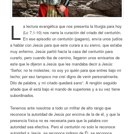
L
a lectura evangélica que nos presenta la liturgia para hoy
(Lc 7,1-10) nos narra la curación del criado del centurión.
En ese episodio un centurión (pagano), envía unos judíos
a hablar con Jesús para que este curara a su siervo, que estaba
muy enfermo. Jesús partió hacia la casa del centurión para
curarlo, pero cuando iba de camino, llegaron unos emisarios de
este que le dijeron a Jesús que les mandaba decir a Jesús:
“Señor, no te molestes; no soy yo quién para que entres bajo mi
techo; por eso tampoco me creí digno de venir personalmente.
Dilo de palabra, y mi criado quedará sano”. A renglón seguido
añade que él está bajo el mando de superiores y a su vez tiene
subordinados.
Tenemos ante nosotros a todo un militar de alto rango que
reconoce la autoridad de Jesús por encima de la de él, y que la
presencia física no es necesaria para que la palabra con
autoridad sea efectiva. Pero el centurión no solo le reconoce
autoridad a Jesús, se reconoce indigno de Él, se reconoce