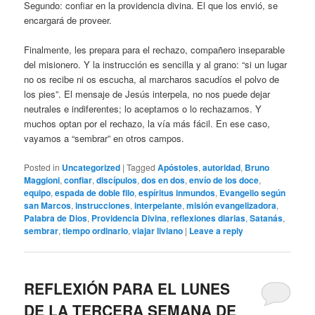
Segundo: confiar en la providencia divina. El que los envió, se
encargará de proveer.
Finalmente, les prepara para el rechazo, compañero inseparable
del misionero. Y la instrucción es sencilla y al grano: “si un lugar
no os recibe ni os escucha, al marcharos sacudíos el polvo de
los pies”. El mensaje de Jesús interpela, no nos puede dejar
neutrales e indiferentes; lo aceptamos o lo rechazamos. Y
muchos optan por el rechazo, la vía más fácil. En ese caso,
vayamos a “sembrar” en otros campos.
Posted in
Uncategorized
|
Tagged
Apóstoles
,
autoridad
,
Bruno
Maggioni
,
confiar
,
discípulos
,
dos en dos
,
envío de los doce
,
equipo
,
espada de doble filo
,
espíritus inmundos
,
Evangelio según
san Marcos
,
instrucciones
,
interpelante
,
misión evangelizadora
,
Palabra de Dios
,
Providencia Divina
,
reflexiones diarias
,
Satanás
,
sembrar
,
tiempo ordinario
,
viajar liviano
|
Leave a reply
REFLEXIÓN PARA EL LUNES
DE LA TERCERA SEMANA DE