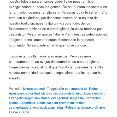
nuestra Iglesia para entonces poder llevar nuestra misión
evangelizadora a todas las gentes. De ahí nuestra insistencia en
la formación de nuestra feligresía. Personas cuya fe se “enfría” y
terminan alejándose, por desconocimiento de la riqueza de
nuestra tradición, nuestra liturgia y, sobre todo, de los
fundamentos bíblicos de nuestra Iglesia, la única fundada por
Jesucristo. Personas que se “aburren” en nuestras celebraciones
litúrgicas, sencillamente porque desconocen lo que está
ocurriendo. No se puede amar lo que no se conoce.
Todos estamos llamados a evangelizar. Pero vayamos
primeramente “a las ovejas descarriadas” de nuestra Iglesia.
Comencemos pues, al igual que “los doce”, por nuestra familia,
nuestra comunidad parroquial, especialmente a los que se han
alejado…
Posted in
Uncategorized
|
Tagged
año par
,
anuncio del Reino
,
Apóstoles
,
autoridad
,
ciclo c
,
discurso misionero
,
doce
,
elección
,
Evangelio según san Mateo
,
evangelizar
,
feligresía
,
formación
,
Iglesia Apostólica
,
judíos
,
Mesías prometido
,
misión
evangelizadora
,
ovejas descarriadas
,
Palestina
,
tiempo ordinario
|
Leave a reply