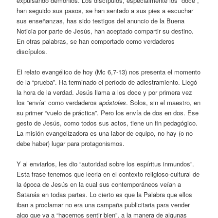
expulsando demonios. Los discípulos, especialmente los “doce”,
han seguido sus pasos, se han sentado a sus pies a escuchar
sus enseñanzas, has sido testigos del anuncio de la Buena
Noticia por parte de Jesús, han aceptado compartir su destino.
En otras palabras, se han comportado como verdaderos
discípulos.
El relato evangélico de hoy (Mc 6,7-13) nos presenta el momento
de la “prueba”. Ha terminado el período de adiestramiento. Llegó
la hora de la verdad. Jesús llama a los doce y por primera vez
los “envía” como verdaderos
apóstoles
. Solos, sin el maestro, en
su primer “vuelo de práctica”. Pero los envía de dos en dos. Ese
gesto de Jesús, como todos sus actos, tiene un fin pedagógico.
La misión evangelizadora es una labor de equipo, no hay (o no
debe haber) lugar para protagonismos.
Y al enviarlos, les dio “autoridad sobre los espíritus inmundos”.
Esta frase tenemos que leerla en el contexto religioso-cultural de
la época de Jesús en la cual sus contemporáneos veían a
Satanás en todas partes. Lo cierto es que la Palabra que ellos
iban a proclamar no era una campaña publicitaria para vender
algo que va a “hacernos sentir bien”, a la manera de algunas