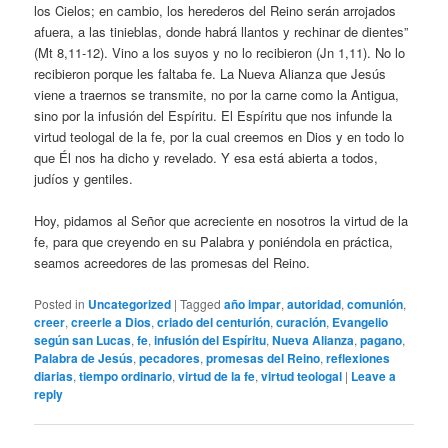
los Cielos; en cambio, los herederos del Reino serán arrojados
afuera, a las tinieblas, donde habrá llantos y rechinar de dientes”
(Mt 8,11-12). Vino a los suyos y no lo recibieron (Jn 1,11). No lo
recibieron porque les faltaba fe. La Nueva Alianza que Jesús
viene a traernos se transmite, no por la carne como la Antigua,
sino por la infusión del Espíritu. El Espíritu que nos infunde la
virtud teologal de la fe, por la cual creemos en Dios y en todo lo
que Él nos ha dicho y revelado. Y esa está abierta a todos,
judíos y gentiles.
Hoy, pidamos al Señor que acreciente en nosotros la virtud de la
fe, para que creyendo en su Palabra y poniéndola en práctica,
seamos acreedores de las promesas del Reino.
Posted in
Uncategorized
|
Tagged
año impar
,
autoridad
,
comunión
,
creer
,
creerle a Dios
,
criado del centurión
,
curación
,
Evangelio
según san Lucas
,
fe
,
infusión del Espíritu
,
Nueva Alianza
,
pagano
,
Palabra de Jesús
,
pecadores
,
promesas del Reino
,
reflexiones
diarias
,
tiempo ordinario
,
virtud de la fe
,
virtud teologal
|
Leave a
reply