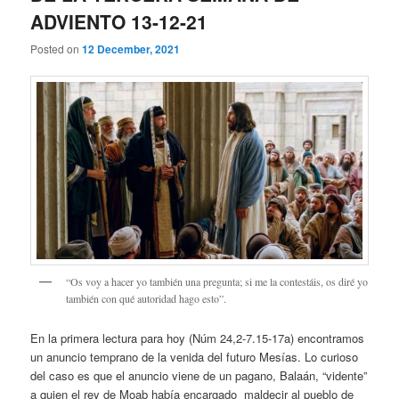
ADVIENTO 13-12-21
Posted on
12 December, 2021
“Os voy a hacer yo también una pregunta; si me la contestáis, os diré yo
también con qué autoridad hago esto”.
En la primera lectura para hoy (Núm 24,2-7.15-17a) encontramos
un anuncio temprano de la venida del futuro Mesías. Lo curioso
del caso es que el anuncio viene de un pagano, Balaán, “vidente”
a quien el rey de Moab había encargado maldecir al pueblo de