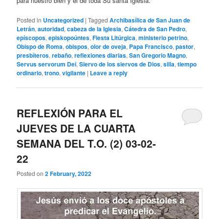
para nuestro bien y el de toda Su santa Iglesia.
Posted in
Uncategorized
|
Tagged
Archibasílica de San Juan de
Letrán
,
autoridad
,
cabeza de la Iglesia
,
Cátedra de San Pedro
,
epíscopos
,
episkopoúntes
,
Fiesta Litúrgica
,
ministerio petrino
,
Obispo de Roma
,
obispos
,
olor de oveja
,
Papa Francisco
,
pastor
,
presbíteros
,
rebaño
,
reflexiones diarias
,
San Gregorio Magno
,
Servus servorum Dei
,
Siervo de los siervos de Dios
,
silla
,
tiempo
ordinario
,
trono
,
vigilante
|
Leave a reply
REFLEXIÓN PARA EL
JUEVES DE LA CUARTA
SEMANA DEL T.O. (2) 03-02-
22
Posted on
2 February, 2022