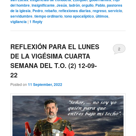
del hombre
,
insignificante
,
Jesús
,
ladrón
,
orgullo
,
Pablo
,
pastores
de la iglesia
,
Pedro
,
rebaño
,
reflexiones diarias
,
regreso
,
servicio
,
servidumbre
,
tiempo ordinario
,
tono apocalíptico
,
últimos
,
vigilancia
|
1
Reply
REFLEXIÓN PARA EL LUNES
2
DE LA VIGÉSIMA CUARTA
SEMANA DEL T.O. (2) 12-09-
22
Posted on
11 September, 2022