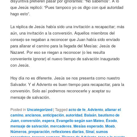
disyuntiva prefieren pasar por ignorantes: “No sabemos”. A lo
que Jesús replicó: “Pues tampoco yo os digo con qué autoridad
hago esto”.
La réplica de Jesús había sido una invitación a recapacitar; más
aún, una invitación a la conversión. Aquellos miembros del
consejo se negaban a reconocer que Juan había sido enviado
para allanar el camino para la llegada del Mesías: Jesús de
Nazaret. Por eso se niegan a reconocer (o les resulta
conveniente ignorar) el nuevo tiempo de salvación inaugurado
con Jesús.
Hoy día no es diferente. Jesús se nos presenta como nuestro
Salvador. Y el Adviento es buen tiempo para recapacitar, para la
conversión. Solo así podremos reconocerle y aceptar su
mensaje de salvación.
Posted in
Uncategorized
|
Tagged
acto de fe
,
Adviento
,
allanar el
camino
,
ancianos
,
anticipación
,
autoridad
,
Balaán
,
bautismo de
Juan
,
conversión
,
espera
,
Evangelio según san Mateo
,
Éxodo
,
mensaje de salvación
,
mercaderes
,
Mesías esperado
,
Moab
,
Números
,
preparación
,
reflexiones diarias
,
Sinaí
,
sumos
sacerdotes
,
tercera semana
,
Tiempo de Adviento
,
toca a la puerta