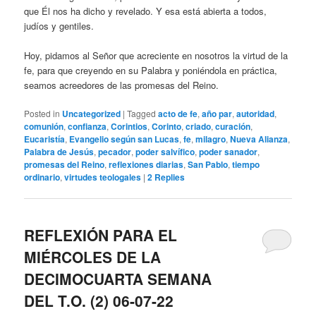
que Él nos ha dicho y revelado. Y esa está abierta a todos,
judíos y gentiles.
Hoy, pidamos al Señor que acreciente en nosotros la virtud de la
fe, para que creyendo en su Palabra y poniéndola en práctica,
seamos acreedores de las promesas del Reino.
Posted in
Uncategorized
|
Tagged
acto de fe
,
año par
,
autoridad
,
comunión
,
confianza
,
Corintios
,
Corinto
,
criado
,
curación
,
Eucaristía
,
Evangelio según san Lucas
,
fe
,
milagro
,
Nueva Alianza
,
Palabra de Jesús
,
pecador
,
poder salvífico
,
poder sanador
,
promesas del Reino
,
reflexiones diarias
,
San Pablo
,
tiempo
ordinario
,
virtudes teologales
|
2
Replies
REFLEXIÓN PARA EL
MIÉRCOLES DE LA
DECIMOCUARTA SEMANA
DEL T.O. (2) 06-07-22