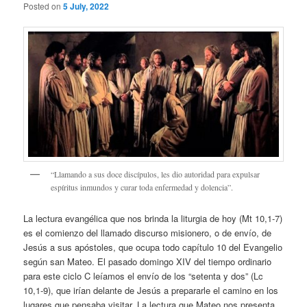
Posted on
5 July, 2022
“Llamando a sus doce discípulos, les dio autoridad para expulsar
espíritus inmundos y curar toda enfermedad y dolencia”.
La lectura evangélica que nos brinda la liturgia de hoy (Mt 10,1-7)
es el comienzo del llamado discurso misionero, o de envío, de
Jesús a sus apóstoles, que ocupa todo capítulo 10 del Evangelio
según san Mateo. El pasado domingo XIV del tiempo ordinario
para este ciclo C leíamos el envío de los “setenta y dos” (Lc
10,1-9), que irían delante de Jesús a prepararle el camino en los
lugares que pensaba visitar. La lectura que Mateo nos presenta