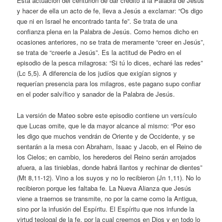
Esta actuación del centurión de dar crédito a la Palabra de Jesús
y hacer de ella un acto de fe, lleva a Jesús a exclamar: “Os digo
que ni en Israel he encontrado tanta fe”. Se trata de una
confianza plena en la Palabra de Jesús. Como hemos dicho en
ocasiones anteriores, no se trata de meramente “creer en Jesús”,
se trata de “creerle a Jesús”. Es la actitud de Pedro en el
episodio de la pesca milagrosa: “Si tú lo dices, echaré las redes”
(Lc 5,5). A diferencia de los judíos que exigían signos y
requerían presencia para los milagros, este pagano supo confiar
en el poder salvífico y sanador de la Palabra de Jesús.
La versión de Mateo sobre este episodio contiene un versículo
que Lucas omite, que le da mayor alcance al mismo: “Por eso
les digo que muchos vendrán de Oriente y de Occidente, y se
sentarán a la mesa con Abraham, Isaac y Jacob, en el Reino de
los Cielos; en cambio, los herederos del Reino serán arrojados
afuera, a las tinieblas, donde habrá llantos y rechinar de dientes”
(Mt 8,11-12). Vino a los suyos y no lo recibieron (Jn 1,11). No lo
recibieron porque les faltaba fe. La Nueva Alianza que Jesús
viene a traernos se transmite, no por la carne como la Antigua,
sino por la infusión del Espíritu. El Espíritu que nos infunde la
virtud teologal de la fe, por la cual creemos en Dios y en todo lo