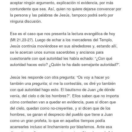
aceptar ningún argumento, explicación ni evidencia, por más
contundente que sea. Así, quien no quiere dejarse convencer por
la persona y las palabras de Jesús, tampoco podrá serlo por
ninguna discusión.
Ese es el caso que nos presenta la lectura evangélica de hoy
(Mt 21,23-27). Luego de echar a los mercaderes del Templo,
Jesús continúa moviéndose en sus alrededores y, estando allí,
se le acercan unos sumos sacerdotes y ancianos para
cuestionarle con qué autoridad les había echado: “¿Con qué
autoridad haces esto? ¿Quién te ha dado semejante autoridad?”.
Jesús les responde con otra pregunta: “Os voy a hacer yo
también una pregunta; si me la contestáis, os diré yo también
con qué autoridad hago esto. El bautismo de Juan ¿de dónde
venía, del cielo o de los hombres?”. Ellos saben que no importa
cómo contesten van a quedar en evidencia, pues si dicen que
del cielo, quedan como no-creyentes, y si dicen que de los
hombres, se ganan el desprecio del pueblo que tiene a Juan
como un gran profeta, lo que en aquellos tiempos podía
acarrearles incluso el linchamiento por blasfemos. Ante esa