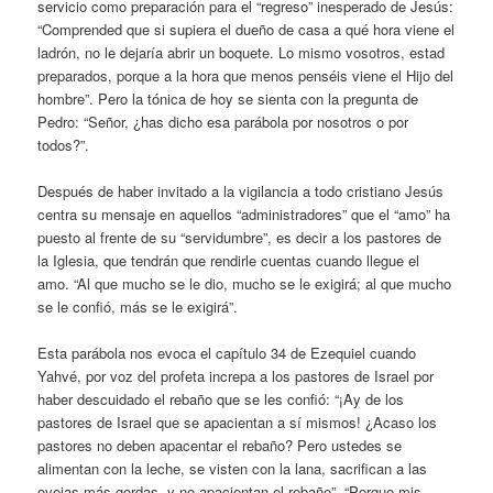
servicio como preparación para el “regreso” inesperado de Jesús:
“Comprended que si supiera el dueño de casa a qué hora viene el
ladrón, no le dejaría abrir un boquete. Lo mismo vosotros, estad
preparados, porque a la hora que menos penséis viene el Hijo del
hombre”. Pero la tónica de hoy se sienta con la pregunta de
Pedro: “Señor, ¿has dicho esa parábola por nosotros o por
todos?”.
Después de haber invitado a la vigilancia a todo cristiano Jesús
centra su mensaje en aquellos “administradores” que el “amo” ha
puesto al frente de su “servidumbre”, es decir a los pastores de
la Iglesia, que tendrán que rendirle cuentas cuando llegue el
amo. “Al que mucho se le dio, mucho se le exigirá; al que mucho
se le confió, más se le exigirá”.
Esta parábola nos evoca el capítulo 34 de Ezequiel cuando
Yahvé, por voz del profeta increpa a los pastores de Israel por
haber descuidado el rebaño que se les confió: “¡Ay de los
pastores de Israel que se apacientan a sí mismos! ¿Acaso los
pastores no deben apacentar el rebaño? Pero ustedes se
alimentan con la leche, se visten con la lana, sacrifican a las
ovejas más gordas, y no apacientan el rebaño”. “Porque mis