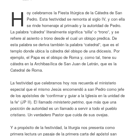
H
oy celebramos la Fiesta litúrgica de la Cátedra de San
Pedro. Esta festividad se remonta al siglo IV, y con ella
se rinde homenaje al primado y la autoridad de Pedro.
La palabra “cátedra” literalmente significa “silla” o “trono”, y se
refiere al asiento o trono desde el cual un obispo predica. De
esta palabra se deriva también la palabra “catedral”, que es el
templo donde ubica la cátedra del obispo de una diócesis. Por
ejemplo, el Papa es el obispo de Roma y, como tal, tiene su
cátedra en la Archibasílica de San Juan de Letrán, que es la
Catedral de Roma.
La festividad que celebramos hoy nos recuerda el ministerio
especial que el mismo Jesús encomendó a san Pedro como jefe
de los apóstoles de “confirmar y guiar a la Iglesia en la unidad de
la fe” (JP II). El llamado
ministerio petrino
, que más que una
posición de autoridad es un llamado a servir a todo el pueblo
cristiano. Un verdadero Pastor que cuida de sus ovejas.
Y a propósito de la festividad, la liturgia nos presenta como
primera lectura un pasaje de la primera carta del apóstol san