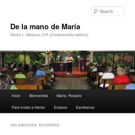
Skip
Skip
to
to
Sear
primary
secondary
content
content
De la mano de María
Héctor L. Márquez, O.P. (Conferencista católico)
Main
Inicio
Bienvenida
María / Rosario
menu
Para invitar a Héctor
Enlaces
Escríbenos
TAG ARCHIVES:
AUTORIDAD