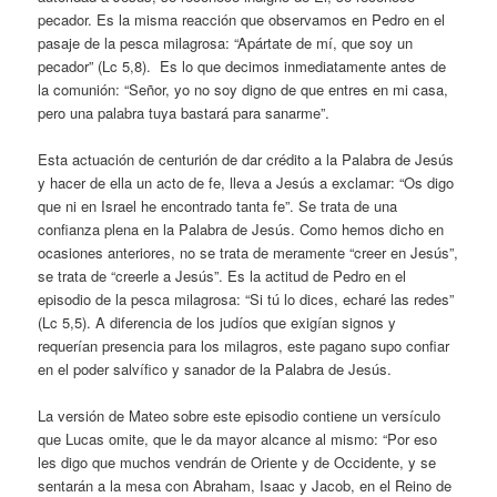
pecador. Es la misma reacción que observamos en Pedro en el
pasaje de la pesca milagrosa: “Apártate de mí, que soy un
pecador” (Lc 5,8). Es lo que decimos inmediatamente antes de
la comunión: “Señor, yo no soy digno de que entres en mi casa,
pero una palabra tuya bastará para sanarme”.
Esta actuación de centurión de dar crédito a la Palabra de Jesús
y hacer de ella un acto de fe, lleva a Jesús a exclamar: “Os digo
que ni en Israel he encontrado tanta fe”. Se trata de una
confianza plena en la Palabra de Jesús. Como hemos dicho en
ocasiones anteriores, no se trata de meramente “creer en Jesús”,
se trata de “creerle a Jesús”. Es la actitud de Pedro en el
episodio de la pesca milagrosa: “Si tú lo dices, echaré las redes”
(Lc 5,5). A diferencia de los judíos que exigían signos y
requerían presencia para los milagros, este pagano supo confiar
en el poder salvífico y sanador de la Palabra de Jesús.
La versión de Mateo sobre este episodio contiene un versículo
que Lucas omite, que le da mayor alcance al mismo: “Por eso
les digo que muchos vendrán de Oriente y de Occidente, y se
sentarán a la mesa con Abraham, Isaac y Jacob, en el Reino de