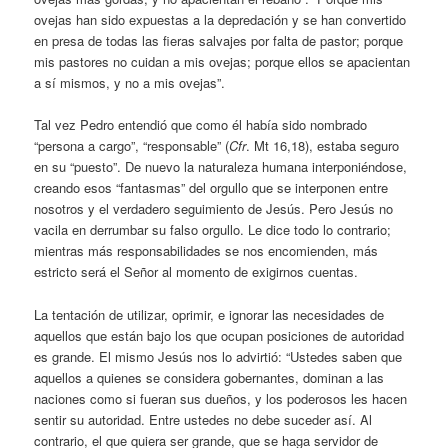
ovejas han sido expuestas a la depredación y se han convertido
en presa de todas las fieras salvajes por falta de pastor; porque
mis pastores no cuidan a mis ovejas; porque ellos se apacientan
a sí mismos, y no a mis ovejas”.
Tal vez Pedro entendió que como él había sido nombrado
“persona a cargo”, “responsable” (
Cfr
. Mt 16,18), estaba seguro
en su “puesto”. De nuevo la naturaleza humana interponiéndose,
creando esos “fantasmas” del orgullo que se interponen entre
nosotros y el verdadero seguimiento de Jesús. Pero Jesús no
vacila en derrumbar su falso orgullo. Le dice todo lo contrario;
mientras más responsabilidades se nos encomienden, más
estricto será el Señor al momento de exigirnos cuentas.
La tentación de utilizar, oprimir, e ignorar las necesidades de
aquellos que están bajo los que ocupan posiciones de autoridad
es grande. El mismo Jesús nos lo advirtió: “Ustedes saben que
aquellos a quienes se considera gobernantes, dominan a las
naciones como si fueran sus dueños, y los poderosos les hacen
sentir su autoridad. Entre ustedes no debe suceder así. Al
contrario, el que quiera ser grande, que se haga servidor de