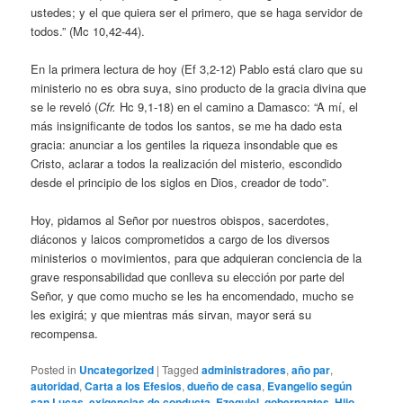
ustedes; y el que quiera ser el primero, que se haga servidor de
todos.” (Mc 10,42-44).
En la primera lectura de hoy (Ef 3,2-12) Pablo está claro que su
ministerio no es obra suya, sino producto de la gracia divina que
se le reveló (
Cfr.
Hc 9,1-18) en el camino a Damasco: “A mí, el
más insignificante de todos los santos, se me ha dado esta
gracia: anunciar a los gentiles la riqueza insondable que es
Cristo, aclarar a todos la realización del misterio, escondido
desde el principio de los siglos en Dios, creador de todo”.
Hoy, pidamos al Señor por nuestros obispos, sacerdotes,
diáconos y laicos comprometidos a cargo de los diversos
ministerios o movimientos, para que adquieran conciencia de la
grave responsabilidad que conlleva su elección por parte del
Señor, y que como mucho se les ha encomendado, mucho se
les exigirá; y que mientras más sirvan, mayor será su
recompensa.
Posted in
Uncategorized
|
Tagged
administradores
,
año par
,
autoridad
,
Carta a los Efesios
,
dueño de casa
,
Evangelio según
san Lucas
,
exigencias de conducta
,
Ezequiel
,
gobernantes
,
Hijo