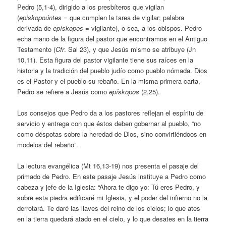
Pedro (5,1-4), dirigido a los presbíteros que vigilan
(
episkopoúntes
= que cumplen la tarea de vigilar; palabra
derivada de
epískopos
= vigilante), o sea, a los obispos. Pedro
echa mano de la figura del pastor que encontramos en el Antiguo
Testamento (
Cfr
. Sal 23), y que Jesús mismo se atribuye (Jn
10,11). Esta figura del pastor vigilante tiene sus raíces en la
historia y la tradición del pueblo judío como pueblo nómada. Dios
es el Pastor y el pueblo su rebaño. En la misma primera carta,
Pedro se refiere a Jesús como
epískopos
(2,25).
Los consejos que Pedro da a los pastores reflejan el espíritu de
servicio y entrega con que éstos deben gobernar al pueblo, “no
como déspotas sobre la heredad de Dios, sino convirtiéndoos en
modelos del rebaño”.
La lectura evangélica (Mt 16,13-19) nos presenta el pasaje del
primado de Pedro. En este pasaje Jesús instituye a Pedro como
cabeza y jefe de la Iglesia: “Ahora te digo yo: Tú eres Pedro, y
sobre esta piedra edificaré mi Iglesia, y el poder del infierno no la
derrotará. Te daré las llaves del reino de los cielos; lo que ates
en la tierra quedará atado en el cielo, y lo que desates en la tierra