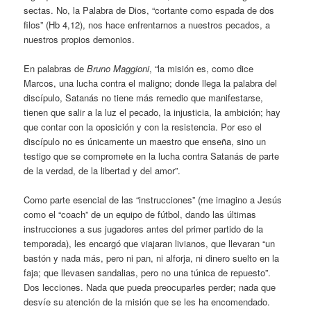
sectas. No, la Palabra de Dios, “cortante como espada de dos
filos” (Hb 4,12), nos hace enfrentarnos a nuestros pecados, a
nuestros propios demonios.
En palabras de
Bruno Maggioni
, “la misión es, como dice
Marcos, una lucha contra el maligno; donde llega la palabra del
discípulo, Satanás no tiene más remedio que manifestarse,
tienen que salir a la luz el pecado, la injusticia, la ambición; hay
que contar con la oposición y con la resistencia. Por eso el
discípulo no es únicamente un maestro que enseña, sino un
testigo que se compromete en la lucha contra Satanás de parte
de la verdad, de la libertad y del amor”.
Como parte esencial de las “instrucciones” (me imagino a Jesús
como el “coach” de un equipo de fútbol, dando las últimas
instrucciones a sus jugadores antes del primer partido de la
temporada), les encargó que viajaran livianos, que llevaran “un
bastón y nada más, pero ni pan, ni alforja, ni dinero suelto en la
faja; que llevasen sandalias, pero no una túnica de repuesto”.
Dos lecciones. Nada que pueda preocuparles perder; nada que
desvíe su atención de la misión que se les ha encomendado.