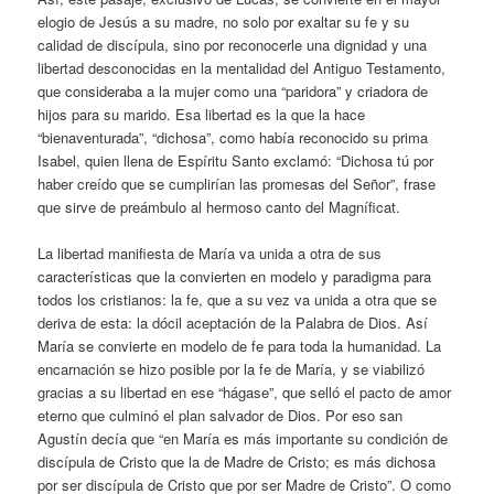
elogio de Jesús a su madre, no solo por exaltar su fe y su
calidad de discípula, sino por reconocerle una dignidad y una
libertad desconocidas en la mentalidad del Antiguo Testamento,
que consideraba a la mujer como una “paridora” y criadora de
hijos para su marido. Esa libertad es la que la hace
“bienaventurada”, “dichosa”, como había reconocido su prima
Isabel, quien llena de Espíritu Santo exclamó: “Dichosa tú por
haber creído que se cumplirían las promesas del Señor”, frase
que sirve de preámbulo al hermoso canto del Magníficat.
La libertad manifiesta de María va unida a otra de sus
características que la convierten en modelo y paradigma para
todos los cristianos: la fe, que a su vez va unida a otra que se
deriva de esta: la dócil aceptación de la Palabra de Dios. Así
María se convierte en modelo de fe para toda la humanidad. La
encarnación se hizo posible por la fe de María, y se viabilizó
gracias a su libertad en ese “hágase”, que selló el pacto de amor
eterno que culminó el plan salvador de Dios. Por eso san
Agustín decía que “en María es más importante su condición de
discípula de Cristo que la de Madre de Cristo; es más dichosa
por ser discípula de Cristo que por ser Madre de Cristo”. O como