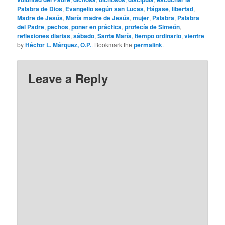
Palabra de Dios
,
Evangelio según san Lucas
,
Hágase
,
libertad
,
Madre de Jesús
,
María madre de Jesús
,
mujer
,
Palabra
,
Palabra
del Padre
,
pechos
,
poner en práctica
,
profecía de Simeón
,
reflexiones diarias
,
sábado
,
Santa María
,
tiempo ordinario
,
vientre
by
Héctor L. Márquez, O.P.
. Bookmark the
permalink
.
Leave a Reply