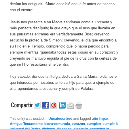
decían los antiguos: “María concibió con la fe antes de hacerlo
con el vientre”.
Jesús nos presenta a su Madre santísima como su primera y
más perfecta discípula; la que creyó que el niño que llevaba en
sus purísimas entrañas era verdaderamente Dios; creyendo
escuchó la profecía de Simeón; creyendo, el día que encontró a
su Hijo en el Templo, comprendió que lo había perdido para
siempre mientras “guardaba todas estas cosas en su corazón”; y
creyendo se mantuvo erguida al pie de la cruz con la certeza de
que su Hijo resucitaría al tercer día.
Hoy sábado, día que la liturgia dedica a Santa María, pidámosle
que interceda por nosotros ante su Hijo para que, a ejemplo de
ella, aprendamos a escuchar y cumplir su Palabra.
This entry was posted in
Uncategorized
and tagged
año impar
,
Antiguo Testamento
,
bienaventurada
,
corazón
,
cumplen
,
cumplir la
voluntad del Padre
,
dichosa
,
dichosos
,
discípula
,
escuchar la