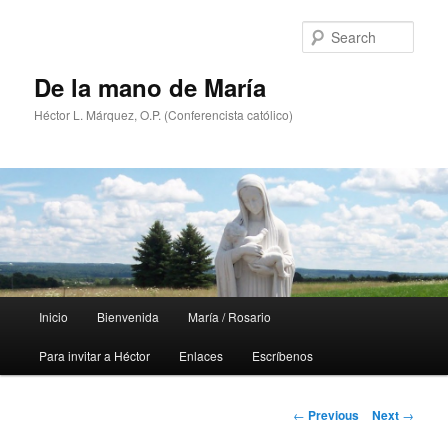
Skip
to
Sear
primary
content
De la mano de María
Héctor L. Márquez, O.P. (Conferencista católico)
Main
Inicio
Bienvenida
María / Rosario
menu
Para invitar a Héctor
Enlaces
Escríbenos
Post
←
Previous
Next
→
navigation