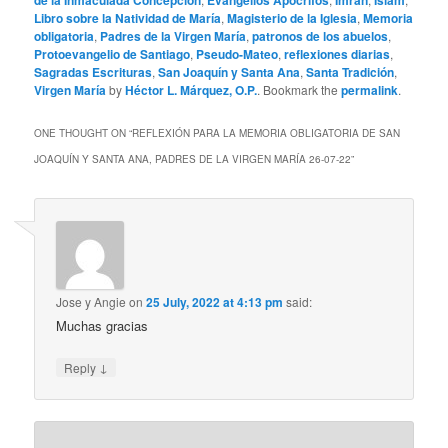
de la Inmaculada Concepción
Evangelios Apócrifos
Imrán
Islam
Libro sobre la Natividad de María
,
Magisterio de la Iglesia
,
Memoria
obligatoria
,
Padres de la Virgen María
,
patronos de los abuelos
,
Protoevangelio de Santiago
,
Pseudo-Mateo
,
reflexiones diarias
,
Sagradas Escrituras
,
San Joaquín y Santa Ana
,
Santa Tradición
,
Virgen María
by
Héctor L. Márquez, O.P.
. Bookmark the
permalink
.
ONE THOUGHT ON “
REFLEXIÓN PARA LA MEMORIA OBLIGATORIA DE SAN
JOAQUÍN Y SANTA ANA, PADRES DE LA VIRGEN MARÍA 26-07-22
”
Jose y Angie
on
25 July, 2022 at 4:13 pm
said:
Muchas gracias
↓
Reply