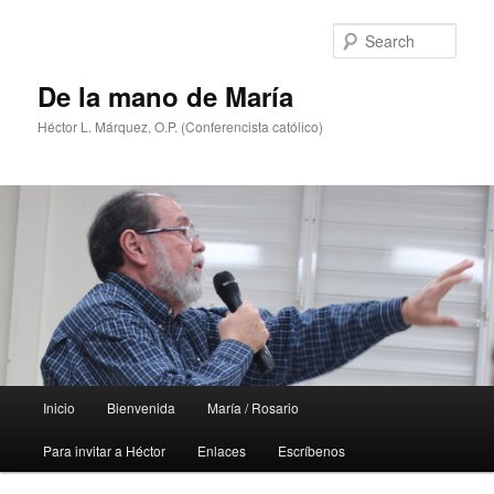
Skip
to
Sear
primary
content
De la mano de María
Héctor L. Márquez, O.P. (Conferencista católico)
Main
Inicio
Bienvenida
María / Rosario
menu
Para invitar a Héctor
Enlaces
Escríbenos