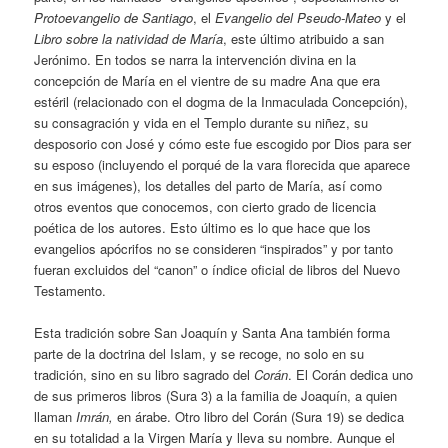
Protoevangelio de Santiago
, el
Evangelio del Pseudo-Mateo
y el
Libro sobre la natividad de María
, este último atribuido a san
Jerónimo. En todos se narra la intervención divina en la
concepción de María en el vientre de su madre Ana que era
estéril (relacionado con el dogma de la Inmaculada Concepción),
su consagración y vida en el Templo durante su niñez, su
desposorio con José y cómo este fue escogido por Dios para ser
su esposo (incluyendo el porqué de la vara florecida que aparece
en sus imágenes), los detalles del parto de María, así como
otros eventos que conocemos, con cierto grado de licencia
poética de los autores. Esto último es lo que hace que los
evangelios apócrifos no se consideren “inspirados” y por tanto
fueran excluidos del “canon” o índice oficial de libros del Nuevo
Testamento.
Esta tradición sobre San Joaquín y Santa Ana también forma
parte de la doctrina del Islam, y se recoge, no solo en su
tradición, sino en su libro sagrado del
Corán
. El Corán dedica uno
de sus primeros libros (Sura 3) a la familia de Joaquín, a quien
llaman
Imrán,
en árabe. Otro libro del Corán (Sura 19) se dedica
en su totalidad a la Virgen María y lleva su nombre. Aunque el