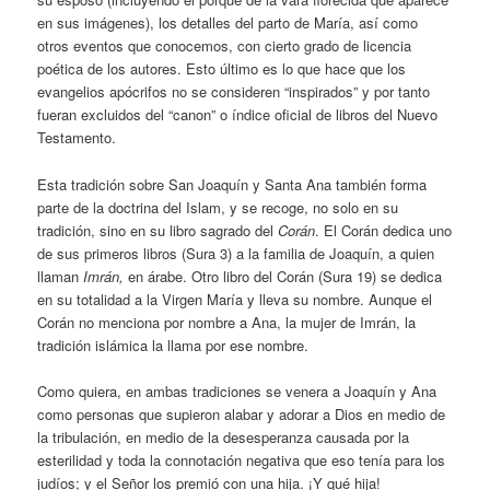
en sus imágenes), los detalles del parto de María, así como
otros eventos que conocemos, con cierto grado de licencia
poética de los autores. Esto último es lo que hace que los
evangelios apócrifos no se consideren “inspirados” y por tanto
fueran excluidos del “canon” o índice oficial de libros del Nuevo
Testamento.
Esta tradición sobre San Joaquín y Santa Ana también forma
parte de la doctrina del Islam, y se recoge, no solo en su
tradición, sino en su libro sagrado del
Corán
. El Corán dedica uno
de sus primeros libros (Sura 3) a la familia de Joaquín, a quien
llaman
Imrán,
en árabe. Otro libro del Corán (Sura 19) se dedica
en su totalidad a la Virgen María y lleva su nombre. Aunque el
Corán no menciona por nombre a Ana, la mujer de Imrán, la
tradición islámica la llama por ese nombre.
Como quiera, en ambas tradiciones se venera a Joaquín y Ana
como personas que supieron alabar y adorar a Dios en medio de
la tribulación, en medio de la desesperanza causada por la
esterilidad y toda la connotación negativa que eso tenía para los
judíos; y el Señor los premió con una hija. ¡Y qué hija!