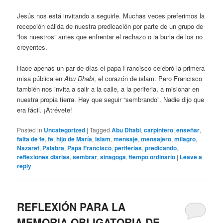
Jesús nos está invitando a seguirle. Muchas veces preferimos la
recepción cálida de nuestra predicación por parte de un grupo de
“los nuestros” antes que enfrentar el rechazo o la burla de los no
creyentes.
Hace apenas un par de días el papa Francisco celebró la primera
misa pública en
Abu Dhabi
, el corazón de islam. Pero Francisco
también nos invita a salir a la calle, a la periferia, a misionar en
nuestra propia tierra. Hay que seguir “sembrando”. Nadie dijo que
era fácil. ¡Atrévete!
Posted in
Uncategorized
|
Tagged
Abu Dhabi
,
carpintero
,
enseñar
,
falta de fe
,
fe
,
hijo de María
,
Islam
,
mensaje
,
mensajero
,
milagro
,
Nazaret
,
Palabra
,
Papa Francisco
,
periferias
,
predicando
,
reflexiones diarias
,
sembrar
,
sinagoga
,
tiempo ordinario
|
Leave a
reply
REFLEXIÓN PARA LA
MEMORIA OBLIGATORIA DE