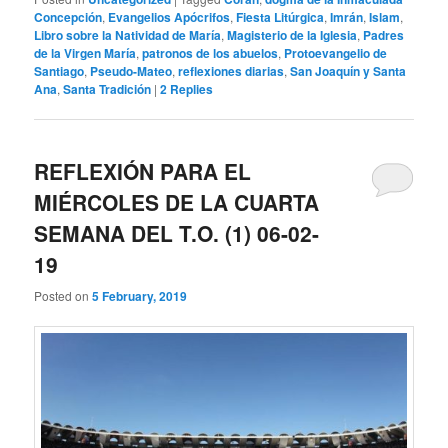
Concepción
,
Evangelios Apócrifos
,
Fiesta Litúrgica
,
Imrán
,
Islam
,
Libro sobre la Natividad de María
,
Magisterio de la Iglesia
,
Padres
de la Virgen María
,
patronos de los abuelos
,
Protoevangelio de
Santiago
,
Pseudo-Mateo
,
reflexiones diarias
,
San Joaquín y Santa
Ana
,
Santa Tradición
|
2
Replies
REFLEXIÓN PARA EL
MIÉRCOLES DE LA CUARTA
SEMANA DEL T.O. (1) 06-02-
19
Posted on
5 February, 2019