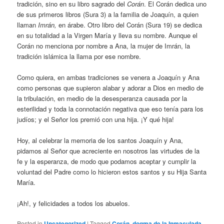
tradición, sino en su libro sagrado del
Corán
. El Corán dedica uno
de sus primeros libros (Sura 3) a la familia de Joaquín, a quien
llaman
Imrán,
en árabe. Otro libro del Corán (Sura 19) se dedica
en su totalidad a la Virgen María y lleva su nombre. Aunque el
Corán no menciona por nombre a Ana, la mujer de Imrán, la
tradición islámica la llama por ese nombre.
Como quiera, en ambas tradiciones se venera a Joaquín y Ana
como personas que supieron alabar y adorar a Dios en medio de
la tribulación, en medio de la desesperanza causada por la
esterilidad y toda la connotación negativa que eso tenía para los
judíos; y el Señor los premió con una hija. ¡Y qué hija!
Hoy, al celebrar la memoria de los santos Joaquín y Ana,
pidamos al Señor que acreciente en nosotros las virtudes de la
fe y la esperanza, de modo que podamos aceptar y cumplir la
voluntad del Padre como lo hicieron estos santos y su Hija Santa
María.
¡Ah!, y felicidades a todos los abuelos.
Posted in
Uncategorized
|
Tagged
Corán
,
dogma de la Inmaculada