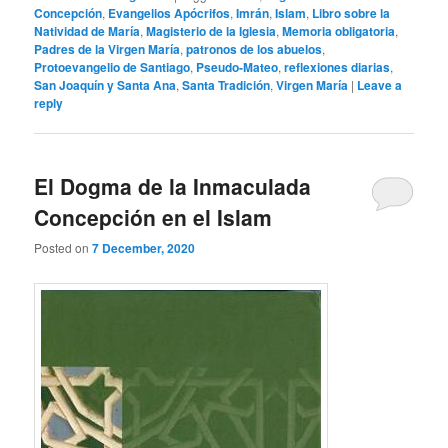
Concepción
,
Evangelios Apócrifos
,
Imrán
,
Islam
,
Libro sobre la
Natividad de María
,
Magisterio de la Iglesia
,
Memoria obligatoria
,
Padres de la Virgen María
,
patronos de los abuelos
,
Protoevangelio de Santiago
,
Pseudo-Mateo
,
reflexiones diarias
,
San Joaquín y Santa Ana
,
Santa Tradición
,
Virgen María
|
Leave a
reply
El Dogma de la Inmaculada
Concepción en el Islam
Posted on
7 December, 2020