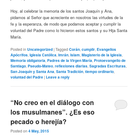
Hoy, al celebrar la memoria de los santos Joaquín y Ana,
pidamos al Señor que acreciente en nosotros las virtudes de la
fe y la esperanza, de modo que podamos aceptar y cumplir la
voluntad del Padre como lo hicieron estos santos y su Hija Santa
María.
Posted in
Uncategorized
|
Tagged
Corán
,
cumplir
,
Evangelios
Apócrifos
,
Iglesia Católica
,
Imrán
,
Islam
,
Magisterio de la Iglesia
,
Memoria obligatoria
,
Padres de la Virgen María
,
Protoevangelio de
Santiago
,
Pseudo-Mateo
,
reflexiones diarias
,
Sagradas Escrituras
,
San Joaquín y Santa Ana
,
Santa Tradición
,
tiempo ordinario
,
voluntad del Padre
|
Leave a reply
“No creo en el diálogo con
los musulmanes”. ¿Es eso
pecado o herejía?
Posted on
4 May, 2015