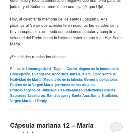
esterilidad y toda la connotación negativa que eso tenía para los
judíos; y el Señor los premió con una hija. ¡Y qué hija!
Hoy, al celebrar la memoria de los santos Joaquín y Ana,
pidamos al Señor que acreciente en nosotros las virtudes de la
fe y la esperanza, de modo que podamos aceptar y cumplir la
voluntad del Padre como lo hicieron estos santos y su Hija Santa
María.
¡Felicidades a todos los abuelos!
Posted in
Uncategorized
|
Tagged
Corán
,
dogma de la Inmaculada
Concepción
,
Evangelios Apócrifos
,
Imrán
,
Islam
,
Libro sobre la
Natividad de María
,
Magisterio de la Iglesia
,
Memoria obligatoria
,
Padres de la Virgen María
,
patronos de los abuelos
,
Protoevangelio de Santiago
,
Pseudo-Mateo
,
reflexiones diarias
,
Sagradas Escrituras
,
San Joaquín y Santa Ana
,
Santa Tradición
,
Virgen María
|
1
Reply
Cápsula mariana 12 – María