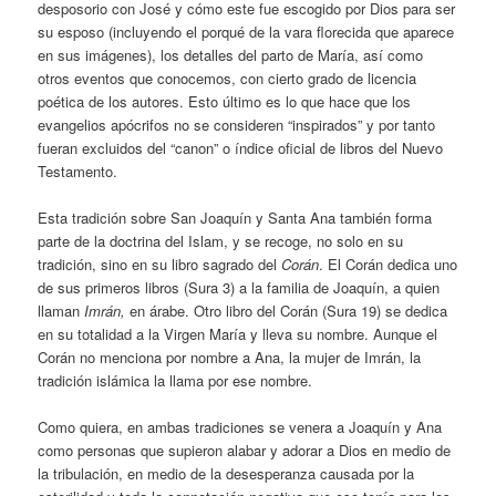
desposorio con José y cómo este fue escogido por Dios para ser
su esposo (incluyendo el porqué de la vara florecida que aparece
en sus imágenes), los detalles del parto de María, así como
otros eventos que conocemos, con cierto grado de licencia
poética de los autores. Esto último es lo que hace que los
evangelios apócrifos no se consideren “inspirados” y por tanto
fueran excluidos del “canon” o índice oficial de libros del Nuevo
Testamento.
Esta tradición sobre San Joaquín y Santa Ana también forma
parte de la doctrina del Islam, y se recoge, no solo en su
tradición, sino en su libro sagrado del
Corán
. El Corán dedica uno
de sus primeros libros (Sura 3) a la familia de Joaquín, a quien
llaman
Imrán,
en árabe. Otro libro del Corán (Sura 19) se dedica
en su totalidad a la Virgen María y lleva su nombre. Aunque el
Corán no menciona por nombre a Ana, la mujer de Imrán, la
tradición islámica la llama por ese nombre.
Como quiera, en ambas tradiciones se venera a Joaquín y Ana
como personas que supieron alabar y adorar a Dios en medio de
la tribulación, en medio de la desesperanza causada por la