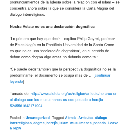
pronunciamientos de la Iglesia sobre la relación con el islam – se
concentra ahora sobre la que se considera la Carta Magna del
dialogo interreligioso.
Nostra Aetate no es una declaración dogmática
“Lo primero que hay que decir – explica Philip Goyret, profesor
de Eclesiología en la Pontificia Universidad de la Santa Croce –
es que no es una “declaración dogmática”, en el sentido de
definir como dogma algo antes no definido como tal”.
“Se puede decir también que la perspectiva dogmática no es la
predominante: el documento se ocupa más de … [
continuar
leyendo
]
Tomado de:
http://www.aleteia.org/es/religion/articulo/no-creo-en-
el-dialogo-con-los-musulmanes-es-eso-pecado-o-herejia-
5245561842171904
Posted in
Uncategorized
|
Tagged
Aleteia
,
Artículos
,
diálogo
interreligioso
,
dogma
,
herejía
,
Islam
,
musulmanes
,
pecado
|
Leave
a reply