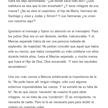
fuera les dejó asombrados: “¿De dónde saca todo eso? ¿Qué
sabiduría es ésa que le han enseñado? ¿Y esos milagros de sus
manos? ¿No es éste el carpintero, el hijo de María, hermano de
Santiago y José y Judas y Simón? Y sus hermanas ¿no viven
con nosotros aquí?”
Ignoraron el mensaje y fijaron su atención en el mensajero. Para
los judíos Dios era un ser distante, terrible, inalcanzable. Y el
Mesías esperado había de ser una persona rodeada de
esplendor, de majestad. No podían concebir que aquél que había
sido su vecino, que había compartido su vida cotidiana con ellos
durante treinta años, fuera el Mesías esperado, y mucho menos
que fuera el Hijo de Dios, Dios encarnado. “Y esto les resultaba
escandaloso”.
Una vez más vemos a Marcos enfatizando la importancia de la
fe: “No pudo hacer allí ningún milagro, sólo curó algunos
enfermos imponiéndoles las manos. Y se extrañó de su falta de
fe”. No es que Jesús “necesite” de nuestra fe para obrar
milagros, no se trata de una “condición”; Él es omnipotente, no
necesita de nadie. Pero la fe es necesaria para para recibir el
milagro en nuestras vidas.