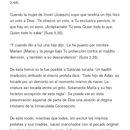
3,44).
Cuando la mujer de
Imrán
(Joaquín) supo que tendría un hijo hizo
un voto a Dios: “Te ofrezco un voto, a Tu exclusivo servicio, lo
que hay en mi seno. ¡Acéptamelo! Tú eres Quien todo lo oye,
Quien todo lo sabe” (Sura 3,35).
“Y cuando dio a luz una hija dijo: ‘Le he puesto por nombre
Mariam (María) y la pongo bajo Tu protección contra el maldito
demonio, y también a su descendencia’” (Sura 3,36).
De ésta forma no le fue posible a Satanás tocarla. Un
hadith
(tradición) atribuido al mismo profeta dice: “Todo hijo de Adán, es
tocado por un demonio en el momento mismo de nacer. La
criatura así tocada emite un grito. Solamente María y su hijo
hicieron excepción de esta regla”. Se puede ver en esta
preservación especial de parte de Dios una alusión al dogma
cristiano de la Inmaculada Concepción.
De este modo, mientras que todos, sin excluir los mismos
profetas y sus madres, nacen manchados con el pecado original