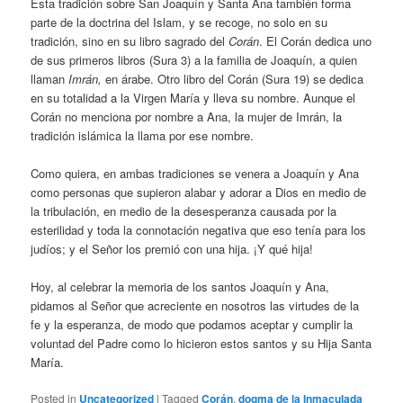
Esta tradición sobre San Joaquín y Santa Ana también forma
parte de la doctrina del Islam, y se recoge, no solo en su
tradición, sino en su libro sagrado del
Corán
. El Corán dedica uno
de sus primeros libros (Sura 3) a la familia de Joaquín, a quien
llaman
Imrán,
en árabe. Otro libro del Corán (Sura 19) se dedica
en su totalidad a la Virgen María y lleva su nombre. Aunque el
Corán no menciona por nombre a Ana, la mujer de Imrán, la
tradición islámica la llama por ese nombre.
Como quiera, en ambas tradiciones se venera a Joaquín y Ana
como personas que supieron alabar y adorar a Dios en medio de
la tribulación, en medio de la desesperanza causada por la
esterilidad y toda la connotación negativa que eso tenía para los
judíos; y el Señor los premió con una hija. ¡Y qué hija!
Hoy, al celebrar la memoria de los santos Joaquín y Ana,
pidamos al Señor que acreciente en nosotros las virtudes de la
fe y la esperanza, de modo que podamos aceptar y cumplir la
voluntad del Padre como lo hicieron estos santos y su Hija Santa
María.
Posted in
Uncategorized
|
Tagged
Corán
,
dogma de la Inmaculada