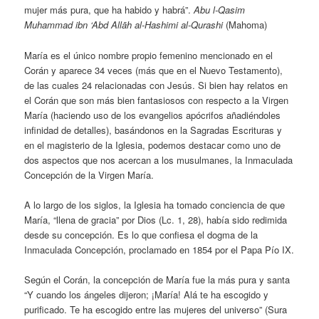
mujer más pura, que ha habido y habrá”.
Abu l-Qasim
Muhammad ibn ‘Abd Allāh al-Hashimi al-Qurashi
(Mahoma)
María es el único nombre propio femenino mencionado en el
Corán y aparece 34 veces (más que en el Nuevo Testamento),
de las cuales 24 relacionadas con Jesús. Si bien hay relatos en
el Corán que son más bien fantasiosos con respecto a la Virgen
María (haciendo uso de los evangelios apócrifos añadiéndoles
infinidad de detalles), basándonos en la Sagradas Escrituras y
en el magisterio de la Iglesia, podemos destacar como uno de
dos aspectos que nos acercan a los musulmanes, la Inmaculada
Concepción de la Virgen María.
A lo largo de los siglos, la Iglesia ha tomado conciencia de que
María, “llena de gracia” por Dios (Lc. 1, 28), había sido redimida
desde su concepción. Es lo que confiesa el dogma de la
Inmaculada Concepción, proclamado en 1854 por el Papa Pío IX.
Según el Corán, la concepción de María fue la más pura y santa
“Y cuando los ángeles dijeron; ¡María! Alá te ha escogido y
purificado. Te ha escogido entre las mujeres del universo” (Sura