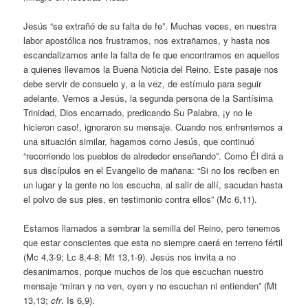
Jesús “se extrañó de su falta de fe”. Muchas veces, en nuestra
labor apostólica nos frustramos, nos extrañamos, y hasta nos
escandalizamos ante la falta de fe que encontramos en aquellos
a quienes llevamos la Buena Noticia del Reino. Este pasaje nos
debe servir de consuelo y, a la vez, de estímulo para seguir
adelante. Vemos a Jesús, la segunda persona de la Santísima
Trinidad, Dios encarnado, predicando Su Palabra, ¡y no le
hicieron caso!, ignoraron su mensaje. Cuando nos enfrentemos a
una situación similar, hagamos como Jesús, que continuó
“recorriendo los pueblos de alrededor enseñando”. Como Él dirá a
sus discípulos en el Evangelio de mañana: “Si no los reciben en
un lugar y la gente no los escucha, al salir de allí, sacudan hasta
el polvo de sus pies, en testimonio contra ellos” (Mc 6,11).
Estamos llamados a sembrar la semilla del Reino, pero tenemos
que estar conscientes que esta no siempre caerá en terreno fértil
(Mc 4,3-9; Lc 8,4-8; Mt 13,1-9). Jesús nos invita a no
desanimarnos, porque muchos de los que escuchan nuestro
mensaje “miran y no ven, oyen y no escuchan ni entienden” (Mt
13,13;
cfr
. Is 6,9).