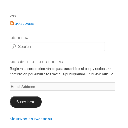
RSS
RSS - Posts
BÚSQUEDA
S
e
a
r
SUSCRÍBETE AL BLOG POR EMAIL
c
Registra tu correo electrónico para suscribirte al blog y recibe una
h
notificación por email cada vez que publiquemos un nuevo artículo.
Email
Address
Suscríbete
SÍGUENOS EN FACEBOOK