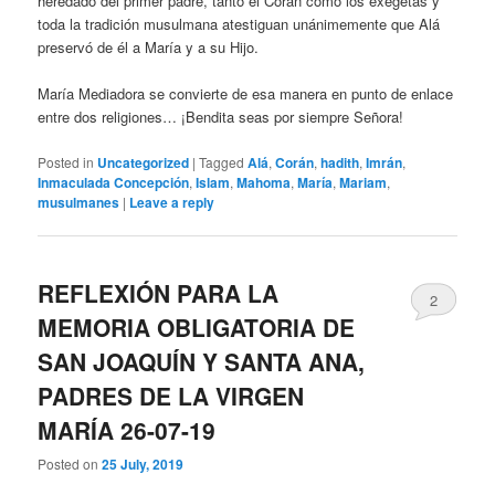
heredado del primer padre, tanto el Corán como los exégetas y
toda la tradición musulmana atestiguan unánimemente que Alá
preservó de él a María y a su Hijo.
María Mediadora se convierte de esa manera en punto de enlace
entre dos religiones… ¡Bendita seas por siempre Señora!
Posted in
Uncategorized
|
Tagged
Alá
,
Corán
,
hadith
,
Imrán
,
Inmaculada Concepción
,
Islam
,
Mahoma
,
María
,
Mariam
,
musulmanes
|
Leave a reply
REFLEXIÓN PARA LA
2
MEMORIA OBLIGATORIA DE
SAN JOAQUÍN Y SANTA ANA,
PADRES DE LA VIRGEN
MARÍA 26-07-19
Posted on
25 July, 2019