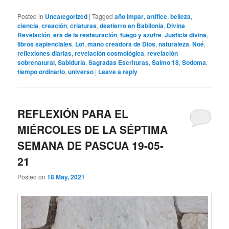
Posted in
Uncategorized
|
Tagged
año impar
,
artífice
,
belleza
,
ciencia
,
creación
,
criaturas
,
destierro en Babilonia
,
Divina
Revelación
,
era de la restauración
,
fuego y azufre
,
Justicia divina
,
libros sapienciales
,
Lot
,
mano creadora de Dios
,
naturaleza
,
Noé
,
reflexiones diarias
,
revelación cosmológica
,
revelación
sobrenatural
,
Sabiduría
,
Sagradas Escrituras
,
Salmo 18
,
Sodoma
,
tiempo ordinario
,
universo
|
Leave a reply
REFLEXIÓN PARA EL
MIÉRCOLES DE LA SÉPTIMA
SEMANA DE PASCUA 19-05-
21
Posted on
18 May, 2021