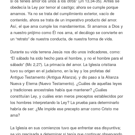
si os tenéis amor los unos a los otros” (Jn 13,34-35). Antes se
obedecía la Ley por temor al castigo; ahora se cumple porque
amamos. Ya no se trata del cumplimiento exterior, vacío de
contenido, ahora se trata de un imperativo producto del amor.
Así, el que ama cumple los mandamientos. Si amamos a Dios y
a nuestro prójimo como Él nos ama, el decálogo se convierte en
un “retrato” de nuestra conducta, de nuestra forma de vida.
Durante su vida terrena Jesús nos dio unos indicadores, como:
“El sábado ha sido hecho para el hombre, y no el hombre para el
sábado” (Mc 2,27). La primacía del amor. La Iglesia cristiana
tuvo su origen en el judaísmo, en la ley y los profetas del
Antiguo Testamento (Antigua Alianza), y dio paso a la Alianza
Nueva y Eterna (Nuevo Testamento). ¿Cuáles de aquellas leyes
y tradiciones ancestrales había que mantener? ¿Cuáles
constituían Ley, y cuáles eran meros preceptos establecidos por
los hombres interpretando la Ley? La prueba para determinarlo
habría de ser: ¿Me impide ese precepto amar como Cristo me
ama?
La Iglesia en sus comienzos tuvo que enfrentar esa disyuntiva;
se vio precisada a determinar si tenía que continuar observando