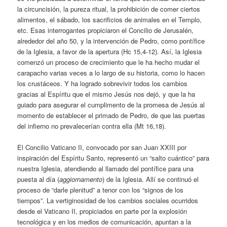
la circuncisión, la pureza ritual, la prohibición de comer ciertos
alimentos, el sábado, los sacrificios de animales en el Templo,
etc. Esas interrogantes propiciaron el Concilio de Jerusalén,
alrededor del año 50, y la intervención de Pedro, como pontífice
de la Iglesia, a favor de la apertura (Hc 15,4-12). Así, la Iglesia
comenzó un proceso de crecimiento que le ha hecho mudar el
carapacho varias veces a lo largo de su historia, como lo hacen
los crustáceos. Y ha logrado sobrevivir todos los cambios
gracias al Espíritu que el mismo Jesús nos dejó, y que la ha
guiado para asegurar el cumplimento de la promesa de Jesús al
momento de establecer el primado de Pedro, de que las puertas
del infierno no prevalecerían contra ella (Mt 16,18).
El Concilio Vaticano II, convocado por san Juan XXIII por
inspiración del Espíritu Santo, representó un “salto cuántico” para
nuestra Iglesia, atendiendo al llamado del pontífice para una
puesta al día (
aggiornamento
) de la Iglesia. Allí se continuó el
proceso de “darle plenitud” a tenor con los “signos de los
tiempos”. La vertiginosidad de los cambios sociales ocurridos
desde el Vaticano II, propiciados en parte por la explosión
tecnológica y en los medios de comunicación, apuntan a la