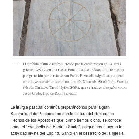
El símbolo ichtus o ichthys, creado por la combinación de las letras
griegas ΙΧΘΥΣ en una rueda. Foto tomada en Éfeso, durante nuestra
peregrinación por la ruta de san Pablo. El vocablo significa pez, pero
constituye además un acrónimo: Ἰησοῦς Χριστός, Θεοῦ Υἱός, Σωτήρ
(Iēsoûs Christós, Theoû Hyiós, Sōtḗr), que se traduce al español como
Jesús Cristo, Hijo de Dios, Salvador.
La liturgia pascual continúa preparándonos para la gran
Solemnidad de Pentecostés con la lectura del libro de los
Hechos de los Apóstoles que, como hemos dicho, se conoce
como el “Evangelio del Espíritu Santo”, porque nos muestra la
actividad divina del Espíritu Santo en el desarrollo de la Iglesia.