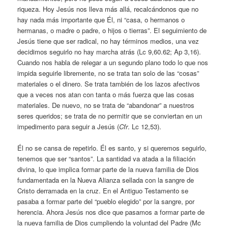
riqueza. Hoy Jesús nos lleva más allá, recalcándonos que no
hay nada más importante que Él, ni “casa, o hermanos o
hermanas, o madre o padre, o hijos o tierras”. El seguimiento de
Jesús tiene que ser radical, no hay términos medios, una vez
decidimos seguirlo no hay marcha atrás (Lc 9,60.62; Ap 3,16).
Cuando nos habla de relegar a un segundo plano todo lo que nos
impida seguirle libremente, no se trata tan solo de las “cosas”
materiales o el dinero. Se trata también de los lazos afectivos
que a veces nos atan con tanta o más fuerza que las cosas
materiales. De nuevo, no se trata de “abandonar” a nuestros
seres queridos; se trata de no permitir que se conviertan en un
impedimento para seguir a Jesús (
Cfr
. Lc 12,53).
Él no se cansa de repetirlo. Él es santo, y si queremos seguirlo,
tenemos que ser “santos”. La santidad va atada a la filiación
divina, lo que implica formar parte de la nueva familia de Dios
fundamentada en la Nueva Alianza sellada con la sangre de
Cristo derramada en la cruz. En el Antiguo Testamento se
pasaba a formar parte del “pueblo elegido” por la sangre, por
herencia. Ahora Jesús nos dice que pasamos a formar parte de
la nueva familia de Dios cumpliendo la voluntad del Padre (Mc