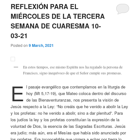
REFLEXIÓN PARA EL
MIÉRCOLES DE LA TERCERA
SEMANA DE CUARESMA 10-
03-21
Posted on
9 March, 2021
En estos tiempos, ese mismo Espíritu nos ha regalado la persona de
Francisco, signo inequívoco de que el Señor cumple sus promesas.
E
l pasaje evangélico que contemplamos en la liturgia de
hoy (Mt 5,17-19), que Mateo coloca dentro del discurso
de las Bienaventuranzas, nos presenta la visión de
Jesús respecto a la Ley: “No creáis que he venido a abolir la Ley
y los profetas: no he venido a abolir, sino a dar plenitud”. Para
los judíos la ley y los profetas constituían la expresión de la
voluntad de Dios, la esencia de las Sagradas Escrituras. Jesús
era judío; más aún, era el Mesías que había sido anunciado por
los profetas. Era inconcebible que viniera a echar por tierra lo