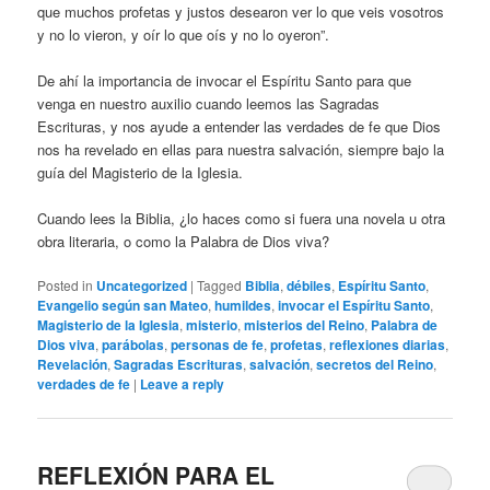
que muchos profetas y justos desearon ver lo que veis vosotros
y no lo vieron, y oír lo que oís y no lo oyeron”.
De ahí la importancia de invocar el Espíritu Santo para que
venga en nuestro auxilio cuando leemos las Sagradas
Escrituras, y nos ayude a entender las verdades de fe que Dios
nos ha revelado en ellas para nuestra salvación, siempre bajo la
guía del Magisterio de la Iglesia.
Cuando lees la Biblia, ¿lo haces como si fuera una novela u otra
obra literaria, o como la Palabra de Dios viva?
Posted in
Uncategorized
|
Tagged
Biblia
,
débiles
,
Espíritu Santo
,
Evangelio según san Mateo
,
humildes
,
invocar el Espíritu Santo
,
Magisterio de la Iglesia
,
misterio
,
misterios del Reino
,
Palabra de
Dios viva
,
parábolas
,
personas de fe
,
profetas
,
reflexiones diarias
,
Revelación
,
Sagradas Escrituras
,
salvación
,
secretos del Reino
,
verdades de fe
|
Leave a reply
REFLEXIÓN PARA EL