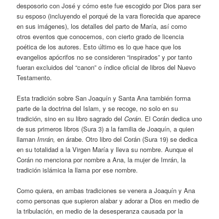
desposorio con José y cómo este fue escogido por Dios para ser
su esposo (incluyendo el porqué de la vara florecida que aparece
en sus imágenes), los detalles del parto de María, así como
otros eventos que conocemos, con cierto grado de licencia
poética de los autores. Esto último es lo que hace que los
evangelios apócrifos no se consideren “inspirados” y por tanto
fueran excluidos del “canon” o índice oficial de libros del Nuevo
Testamento.
Esta tradición sobre San Joaquín y Santa Ana también forma
parte de la doctrina del Islam, y se recoge, no solo en su
tradición, sino en su libro sagrado del
Corán
. El Corán dedica uno
de sus primeros libros (Sura 3) a la familia de Joaquín, a quien
llaman
Imrán,
en árabe. Otro libro del Corán (Sura 19) se dedica
en su totalidad a la Virgen María y lleva su nombre. Aunque el
Corán no menciona por nombre a Ana, la mujer de Imrán, la
tradición islámica la llama por ese nombre.
Como quiera, en ambas tradiciones se venera a Joaquín y Ana
como personas que supieron alabar y adorar a Dios en medio de
la tribulación, en medio de la desesperanza causada por la