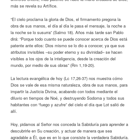
más se revela su Artífice.
“El cielo proclama la gloria de Dios, el firmamento pregona la
obra de sus manos, el día al día le pasa el mensaje, la noche a
la noche se lo susurra” (Salmo 18). Años más tarde san Pablo
dirá: “Porque todo cuanto se puede conocer acerca de Dios está
patente ante ellos: Dios mismo se lo dio a conocer, ya que sus
atributos invisibles –su poder eterno y su divinidad– se hacen
visibles a los ojos de la inteligencia, desde la creación del
mundo, por medio de sus obras” (Rm 1,19-20).
La lectura evangélica de hoy (Lc 17,26-37) nos muestra cómo
Dios se vale de esa misma naturaleza, obra de sus manos, para
impartir la Justicia Divina, acabando con todos mediante el
diluvio en tiempos de Noé, y destruyendo Sodoma y todos sus
habitantes con “fuego y azufre” del cielo el día que Lot salió de
allí.
Hoy, pidamos al Señor nos conceda la Sabiduría para aprender a
descubrirle en Su creación, y actuar de manera que sea
agradable a Él, que es en lo que consiste la verdadera Sabiduría.