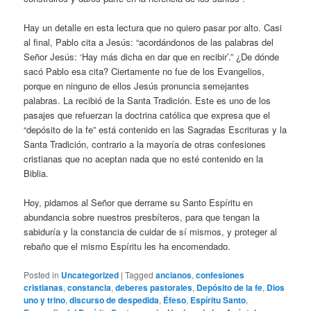
Hay un detalle en esta lectura que no quiero pasar por alto. Casi
al final, Pablo cita a Jesús: “acordándonos de las palabras del
Señor Jesús: ‘Hay más dicha en dar que en recibir’.” ¿De dónde
sacó Pablo esa cita? Ciertamente no fue de los Evangelios,
porque en ninguno de ellos Jesús pronuncia semejantes
palabras. La recibió de la Santa Tradición. Este es uno de los
pasajes que refuerzan la doctrina católica que expresa que el
“depósito de la fe” está contenido en las Sagradas Escrituras y la
Santa Tradición, contrario a la mayoría de otras confesiones
cristianas que no aceptan nada que no esté contenido en la
Biblia.
Hoy, pidamos al Señor que derrame su Santo Espíritu en
abundancia sobre nuestros presbíteros, para que tengan la
sabiduría y la constancia de cuidar de sí mismos, y proteger al
rebaño que el mismo Espíritu les ha encomendado.
Posted in
Uncategorized
|
Tagged
ancianos
,
confesiones
cristianas
,
constancia
,
deberes pastorales
,
Depósito de la fe
,
Dios
uno y trino
,
discurso de despedida
,
Éfeso
,
Espíritu Santo
,