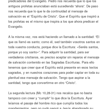
predicadores del Evangelio. Pedro nos recuerda que lo que los
antiguos profetas anunciaban está sucediendo “ahora”. De paso
nos recuerda que lo que le da continuidad al mensaje de
salvación es el “Espíritu de Cristo”. Que el Espíritu que inspiró a
los profetas es el mismo que inspira a los que ahora predican el
Evangelio.
A la misma vez, nos está haciendo un llamado a la santidad: “El
que os llamó es santo; como él, sed también vosotros santos en
toda vuestra conducta, porque dice la Escritura: «Seréis santos,
porque yo soy santo»”. Para adquirir la santidad, para ser
verdaderos cristianos, es preciso aceptar sin reparos el mensaje
de salvación contenido en las Sagradas Escrituras. Para ello
tenemos que creer que el Espíritu está presente en esos textos
sagrados, y en nuestros corazones para poder captar en toda su
plenitud ese mensaje de salvación. Tengo que aspirar a la
santidad, tengo que convertirme en otro “Cristo”.
La segunda lectura (Mc 10,28-31) nos recalca que no basta
tampoco con creer y “cumplir” lo que dice la Escritura. Ayer
leíamos el pasaje del hombre rico que cumplía todos los
mandamientos, pero no pudo seguir a Jesús abandonado su