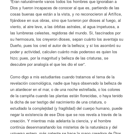
“Eran naturalmente vanos todos los hombres que ignoraban a
Dios y fueron incapaces de conocer al que es, partiendo de las
cosas buenas que están a la vista, y no reconocieron al Artífice,
fijándose en sus obras, sino que tuvieron por dioses al fuego, al
viento, al aire leve, a las órbitas astrales, al agua impetuosa, a
las lumbreras celestes, regidoras del mundo. Si, fascinados por
su hermosura, los creyeron dioses, sepan cuánto los aventaja su
Dueño, pues los creó el autor de la belleza; y si los asombró su
poder y actividad, calculen cuánto más poderoso es quien los
hizo; pues, por la magnitud y belleza de las criaturas, se
descubre por analogía el que les dio el ser”.
Como digo a mis estudiantes cuando tratamos el tema de la
revelación cosmológica, nadie que haya observado la belleza de
un atardecer en el mar, o de una noche estrellada, o los colores
de la campiña cuando las plantas están florecidas, o haya tenido
la dicha de ser testigo del nacimiento de una criatura, o
estudiado la complejidad (y fragilidad) del cuerpo humano, puede
negar la existencia de ese Dios que se nos revela a través de la
creación. Y mientras más adelanta la ciencia, y el hombre
continúa desenmarañando los misterios de la naturaleza y del
universo entero, más patente se hace la mano creadora de Dios,