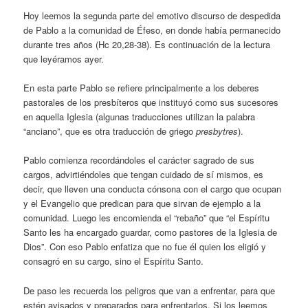
Hoy leemos la segunda parte del emotivo discurso de despedida
de Pablo a la comunidad de Éfeso, en donde había permanecido
durante tres años (Hc 20,28-38). Es continuación de la lectura
que leyéramos ayer.
En esta parte Pablo se refiere principalmente a los deberes
pastorales de los presbíteros que instituyó como sus sucesores
en aquella Iglesia (algunas traducciones utilizan la palabra
“anciano”, que es otra traducción de griego
presbytres
).
Pablo comienza recordándoles el carácter sagrado de sus
cargos, advirtiéndoles que tengan cuidado de sí mismos, es
decir, que lleven una conducta cónsona con el cargo que ocupan
y el Evangelio que predican para que sirvan de ejemplo a la
comunidad. Luego les encomienda el “rebaño” que “el Espíritu
Santo les ha encargado guardar, como pastores de la Iglesia de
Dios”. Con eso Pablo enfatiza que no fue él quien los eligió y
consagró en su cargo, sino el Espíritu Santo.
De paso les recuerda los peligros que van a enfrentar, para que
estén avisados y preparados para enfrentarlos. Si los leemos