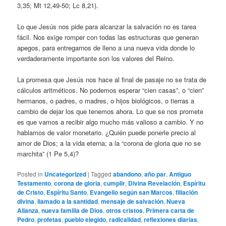
3,35; Mt 12,49-50; Lc 8,21).
Lo que Jesús nos pide para alcanzar la salvación no es tarea
fácil. Nos exige romper con todas las estructuras que generan
apegos, para entregarnos de lleno a una nueva vida donde lo
verdaderamente importante son los valores del Reino.
La promesa que Jesús nos hace al final de pasaje no se trata de
cálculos aritméticos. No podemos esperar “cien casas”, o “cien”
hermanos, o padres, o madres, o hijos biológicos, o tierras a
cambio de dejar los que tenemos ahora. Lo que se nos promete
es que vamos a recibir algo mucho más valioso a cambio. Y no
hablamos de valor monetario. ¿Quién puede ponerle precio al
amor de Dios; a la vida eterna; a la “corona de gloria que no se
marchita” (1 Pe 5,4)?
Posted in
Uncategorized
|
Tagged
abandono
,
año par
,
Antiguo
Testamento
,
corona de gloria
,
cumplir
,
Divina Revelación
,
Espíritu
de Cristo
,
Espíritu Santo
,
Evangelio según san Marcos
,
filiación
divina
,
llamado a la santidad
,
mensaje de salvación
,
Nueva
Alianza
,
nueva familia de Dios
,
otros cristos
,
Primera carta de
Pedro
,
profetas
,
pueblo elegido
,
radicalidad
,
reflexiones diarias
,