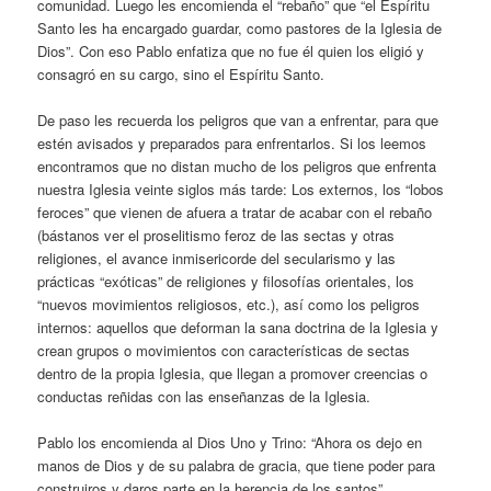
comunidad. Luego les encomienda el “rebaño” que “el Espíritu
Santo les ha encargado guardar, como pastores de la Iglesia de
Dios”. Con eso Pablo enfatiza que no fue él quien los eligió y
consagró en su cargo, sino el Espíritu Santo.
De paso les recuerda los peligros que van a enfrentar, para que
estén avisados y preparados para enfrentarlos. Si los leemos
encontramos que no distan mucho de los peligros que enfrenta
nuestra Iglesia veinte siglos más tarde: Los externos, los “lobos
feroces” que vienen de afuera a tratar de acabar con el rebaño
(bástanos ver el proselitismo feroz de las sectas y otras
religiones, el avance inmisericorde del secularismo y las
prácticas “exóticas” de religiones y filosofías orientales, los
“nuevos movimientos religiosos, etc.), así como los peligros
internos: aquellos que deforman la sana doctrina de la Iglesia y
crean grupos o movimientos con características de sectas
dentro de la propia Iglesia, que llegan a promover creencias o
conductas reñidas con las enseñanzas de la Iglesia.
Pablo los encomienda al Dios Uno y Trino: “Ahora os dejo en
manos de Dios y de su palabra de gracia, que tiene poder para
construiros y daros parte en la herencia de los santos”.