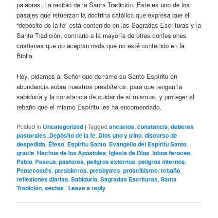
palabras. La recibió de la Santa Tradición. Este es uno de los
pasajes que refuerzan la doctrina católica que expresa que el
“depósito de la fe” está contenido en las Sagradas Escrituras y la
Santa Tradición, contrario a la mayoría de otras confesiones
cristianas que no aceptan nada que no esté contenido en la
Biblia.
Hoy, pidamos al Señor que derrame su Santo Espíritu en
abundancia sobre nuestros presbíteros, para que tengan la
sabiduría y la constancia de cuidar de sí mismos, y proteger al
rebaño que el mismo Espíritu les ha encomendado.
Posted in
Uncategorized
|
Tagged
ancianos
,
constancia
,
deberes
pastorales
,
Depósito de la fe
,
Dios uno y trino
,
discurso de
despedida
,
Éfeso
,
Espíritu Santo
,
Evangelio del Espíritu Santo
,
gracia
,
Hechos de los Apóstoles
,
Iglesia de Dios
,
lobos feroces
,
Pablo
,
Pascua
,
pastores
,
peligros externos
,
peligros internos
,
Pentecostés
,
presbíteros
,
presbytres
,
proselitismo
,
rebaño
,
reflexiones diarias
,
Sabiduría
,
Sagradas Escrituras
,
Santa
Tradición
,
sectas
|
Leave a reply