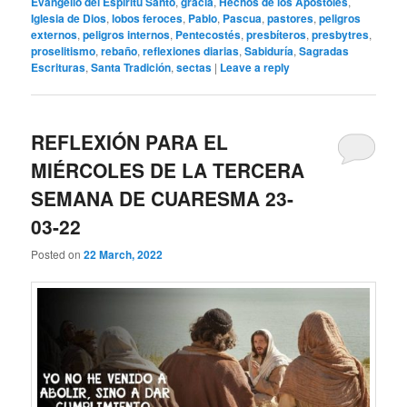
Evangelio del Espíritu Santo
,
gracia
,
Hechos de los Apóstoles
,
Iglesia de Dios
,
lobos feroces
,
Pablo
,
Pascua
,
pastores
,
peligros
externos
,
peligros internos
,
Pentecostés
,
presbíteros
,
presbytres
,
proselitismo
,
rebaño
,
reflexiones diarias
,
Sabiduría
,
Sagradas
Escrituras
,
Santa Tradición
,
sectas
|
Leave a reply
REFLEXIÓN PARA EL
MIÉRCOLES DE LA TERCERA
SEMANA DE CUARESMA 23-
03-22
Posted on
22 March, 2022