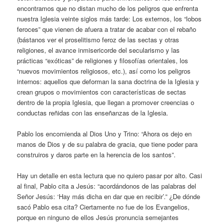
encontramos que no distan mucho de los peligros que enfrenta
nuestra Iglesia veinte siglos más tarde: Los externos, los “lobos
feroces” que vienen de afuera a tratar de acabar con el rebaño
(bástanos ver el proselitismo feroz de las sectas y otras
religiones, el avance inmisericorde del secularismo y las
prácticas “exóticas” de religiones y filosofías orientales, los
“nuevos movimientos religiosos, etc.), así como los peligros
internos: aquellos que deforman la sana doctrina de la Iglesia y
crean grupos o movimientos con características de sectas
dentro de la propia Iglesia, que llegan a promover creencias o
conductas reñidas con las enseñanzas de la Iglesia.
Pablo los encomienda al Dios Uno y Trino: “Ahora os dejo en
manos de Dios y de su palabra de gracia, que tiene poder para
construiros y daros parte en la herencia de los santos”.
Hay un detalle en esta lectura que no quiero pasar por alto. Casi
al final, Pablo cita a Jesús: “acordándonos de las palabras del
Señor Jesús: ‘Hay más dicha en dar que en recibir’.” ¿De dónde
sacó Pablo esa cita? Ciertamente no fue de los Evangelios,
porque en ninguno de ellos Jesús pronuncia semejantes