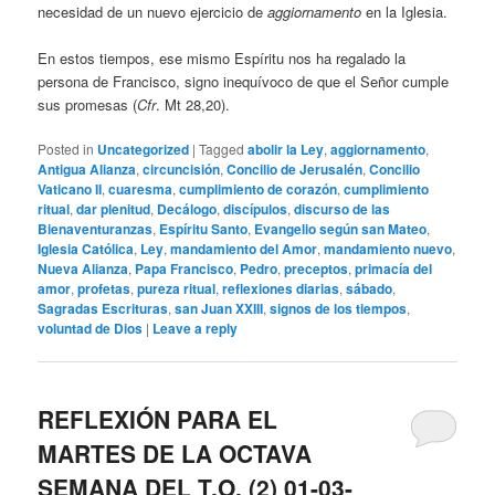
necesidad de un nuevo ejercicio de
aggiornamento
en la Iglesia.
En estos tiempos, ese mismo Espíritu nos ha regalado la
persona de Francisco, signo inequívoco de que el Señor cumple
sus promesas (
Cfr
. Mt 28,20).
Posted in
Uncategorized
|
Tagged
abolir la Ley
,
aggiornamento
,
Antigua Alianza
,
circuncisión
,
Concilio de Jerusalén
,
Concilio
Vaticano II
,
cuaresma
,
cumplimiento de corazón
,
cumplimiento
ritual
,
dar plenitud
,
Decálogo
,
discípulos
,
discurso de las
Bienaventuranzas
,
Espíritu Santo
,
Evangelio según san Mateo
,
Iglesia Católica
,
Ley
,
mandamiento del Amor
,
mandamiento nuevo
,
Nueva Alianza
,
Papa Francisco
,
Pedro
,
preceptos
,
primacía del
amor
,
profetas
,
pureza ritual
,
reflexiones diarias
,
sábado
,
Sagradas Escrituras
,
san Juan XXIII
,
signos de los tiempos
,
voluntad de Dios
|
Leave a reply
REFLEXIÓN PARA EL
MARTES DE LA OCTAVA
SEMANA DEL T.O. (2) 01-03-