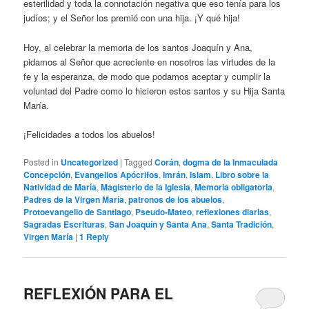
esterilidad y toda la connotación negativa que eso tenía para los
judíos; y el Señor los premió con una hija. ¡Y qué hija!
Hoy, al celebrar la memoria de los santos Joaquín y Ana,
pidamos al Señor que acreciente en nosotros las virtudes de la
fe y la esperanza, de modo que podamos aceptar y cumplir la
voluntad del Padre como lo hicieron estos santos y su Hija Santa
María.
¡Felicidades a todos los abuelos!
Posted in
Uncategorized
|
Tagged
Corán
,
dogma de la Inmaculada
Concepción
,
Evangelios Apócrifos
,
Imrán
,
Islam
,
Libro sobre la
Natividad de María
,
Magisterio de la Iglesia
,
Memoria obligatoria
,
Padres de la Virgen María
,
patronos de los abuelos
,
Protoevangelio de Santiago
,
Pseudo-Mateo
,
reflexiones diarias
,
Sagradas Escrituras
,
San Joaquín y Santa Ana
,
Santa Tradición
,
Virgen María
|
1
Reply
REFLEXIÓN PARA EL