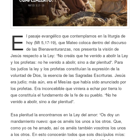
E
l pasaje evangélico que contemplamos en la liturgia de
hoy (Mt 5,17-19), que Mateo coloca dentro del discurso
de las Bienaventuranzas, nos presenta la visión de
Jesús respecto a la Ley: “No creáis que he venido a abolir la Ley
y los profetas: no he venido a abolir, sino a dar plenitud”. Para
los judíos la ley y los profetas constituían la expresión de la
voluntad de Dios, la esencia de las Sagradas Escrituras. Jesús
era judío; más aún, era el Mesías que había sido anunciado por
los profetas. Era inconcebible que viniera a echar por tierra lo
que constituía el fundamento de la fe de su pueblo. “No he
venido a abolir, sino a dar plenitud”.
Esa plenitud la encontramos en la Ley del amor: “Os doy un
mandamiento nuevo: que os améis los unos a los otros. Que,
como yo os he amado, así os améis también vosotros los unos
a los otros. En esto conocerán todos que sois discípulos míos: