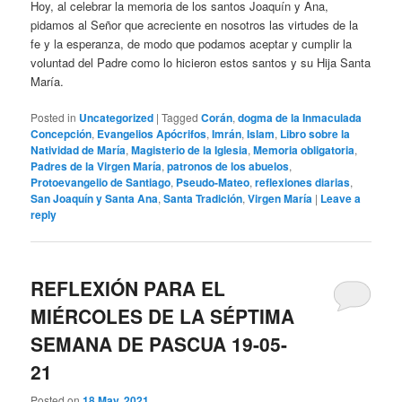
Hoy, al celebrar la memoria de los santos Joaquín y Ana,
pidamos al Señor que acreciente en nosotros las virtudes de la
fe y la esperanza, de modo que podamos aceptar y cumplir la
voluntad del Padre como lo hicieron estos santos y su Hija Santa
María.
Posted in
Uncategorized
|
Tagged
Corán
,
dogma de la Inmaculada
Concepción
,
Evangelios Apócrifos
,
Imrán
,
Islam
,
Libro sobre la
Natividad de María
,
Magisterio de la Iglesia
,
Memoria obligatoria
,
Padres de la Virgen María
,
patronos de los abuelos
,
Protoevangelio de Santiago
,
Pseudo-Mateo
,
reflexiones diarias
,
San Joaquín y Santa Ana
,
Santa Tradición
,
Virgen María
|
Leave a
reply
REFLEXIÓN PARA EL
MIÉRCOLES DE LA SÉPTIMA
SEMANA DE PASCUA 19-05-
21
Posted on
18 May, 2021