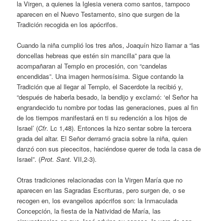
la Virgen, a quienes la Iglesia venera como santos, tampoco
aparecen en el Nuevo Testamento, sino que surgen de la
Tradición recogida en los apócrifos.
Cuando la niña cumplió los tres años, Joaquín hizo llamar a “las
doncellas hebreas que estén sin mancilla” para que la
acompañaran al Templo en procesión, con “candelas
encendidas”. Una imagen hermosísima. Sigue contando la
Tradición que al llegar al Templo, el Sacerdote la recibió y,
“después de haberla besado, la bendijo y exclamó: ‘el Señor ha
engrandecido tu nombre por todas las generaciones, pues al fin
de los tiempos manifestará en ti su redención a los hijos de
Israel’ (
Cfr
. Lc 1,48). Entonces la hizo sentar sobre la tercera
grada del altar. El Señor derramó gracia sobre la niña, quien
danzó con sus piececitos, haciéndose querer de toda la casa de
Israel”. (
Prot. Sant.
VII,2-3).
Otras tradiciones relacionadas con la Virgen María que no
aparecen en las Sagradas Escrituras, pero surgen de, o se
recogen en, los evangelios apócrifos son: la Inmaculada
Concepción, la fiesta de la Natividad de María, las