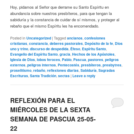
Hoy, pidamos al Señor que derrame su Santo Espíritu en
abundancia sobre nuestros presbíteros, para que tengan la
sabiduría y la constancia de cuidar de sí mismos, y proteger al
rebaño que el mismo Espíritu les ha encomendado.
Posted in
Uncategorized
|
Tagged
ancianos
,
confesiones
cristianas
,
constancia
,
deberes pastorales
,
Depósito de la fe
,
Dios
uno y trino
,
discurso de despedida
,
Éfeso
,
Espíritu Santo
,
Evangelio del Espíritu Santo
,
gracia
,
Hechos de los Apóstoles
,
Iglesia de Dios
,
lobos feroces
,
Pablo
,
Pascua
,
pastores
,
peligros
externos
,
peligros internos
,
Pentecostés
,
presbíteros
,
presbytres
,
proselitismo
,
rebaño
,
reflexiones diarias
,
Sabiduría
,
Sagradas
Escrituras
,
Santa Tradición
,
sectas
|
Leave a reply
REFLEXIÓN PARA EL
MIÉRCOLES DE LA SEXTA
SEMANA DE PASCUA 25-05-
22