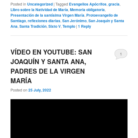
Posted in
Uncategorized
|
Tagged
Evangelios Apócrifos
,
gracia
,
Libro sobre la Natividad de María
,
Memoria obligatoria
,
Presentación de la santísima Virgen María
,
Protoevangelio de
Santiago
,
reflexiones diarias
,
San Jerónimo
,
San Joaquín y Santa
Ana
,
Santa Tradición
,
Sixto V
,
Templo
|
1
Reply
VÍDEO EN YOUTUBE: SAN
1
JOAQUÍN Y SANTA ANA,
PADRES DE LA VIRGEN
MARÍA
Posted on
25 July, 2022