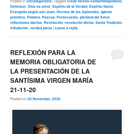
Posted in
Uncategorized
|
Tagged
credo niceno-contantinopolitano
,
Defensor
,
Dios es amor
,
Espíritu de la Verdad
,
Espíritu Santo
,
Evangelio según san Juan
,
Hechos de los Apóstoles
,
Iglesia
primitiva
,
Palabra
,
Pascua
,
Pentecostés
,
plenitud del Amor
,
reflexiones diarias
,
Revelación
,
revelación divina
,
Santa Tradición
,
tribulación
,
verdad plena
|
Leave a reply
REFLEXIÓN PARA LA
MEMORIA OBLIGATORIA DE
LA PRESENTACIÓN DE LA
SANTÍSIMA VIRGEN MARÍA
21-11-20
Posted on
20 November, 2020