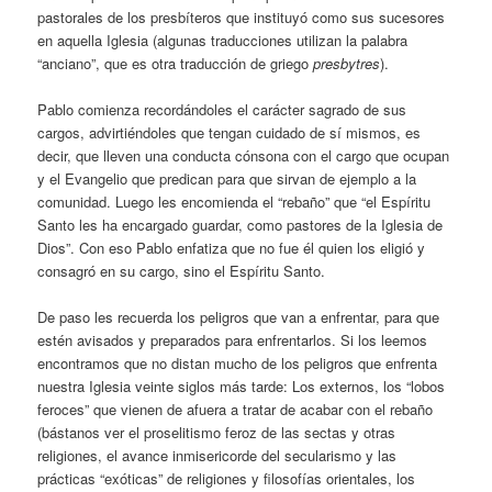
pastorales de los presbíteros que instituyó como sus sucesores
en aquella Iglesia (algunas traducciones utilizan la palabra
“anciano”, que es otra traducción de griego
presbytres
).
Pablo comienza recordándoles el carácter sagrado de sus
cargos, advirtiéndoles que tengan cuidado de sí mismos, es
decir, que lleven una conducta cónsona con el cargo que ocupan
y el Evangelio que predican para que sirvan de ejemplo a la
comunidad. Luego les encomienda el “rebaño” que “el Espíritu
Santo les ha encargado guardar, como pastores de la Iglesia de
Dios”. Con eso Pablo enfatiza que no fue él quien los eligió y
consagró en su cargo, sino el Espíritu Santo.
De paso les recuerda los peligros que van a enfrentar, para que
estén avisados y preparados para enfrentarlos. Si los leemos
encontramos que no distan mucho de los peligros que enfrenta
nuestra Iglesia veinte siglos más tarde: Los externos, los “lobos
feroces” que vienen de afuera a tratar de acabar con el rebaño
(bástanos ver el proselitismo feroz de las sectas y otras
religiones, el avance inmisericorde del secularismo y las
prácticas “exóticas” de religiones y filosofías orientales, los