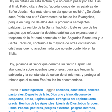
Hay un detalle en esta lectura que no quiero pasar por alto. Casi
al final, Pablo cita a Jesús: “acordándonos de las palabras del
Señor Jesús: ‘Hay más dicha en dar que en recibir’.” ¿De dónde
sacó Pablo esa cita? Ciertamente no fue de los Evangelios,
porque en ninguno de ellos Jesús pronuncia semejantes
palabras. La recibió de la Santa Tradición. Este es uno de los
pasajes que refuerzan la doctrina católica que expresa que el
“depósito de la fe” está contenido en las Sagradas Escrituras y la
Santa Tradición, contrario a la mayoría de otras confesiones
cristianas que no aceptan nada que no esté contenido en la
Biblia.
Hoy, pidamos al Señor que derrame su Santo Espíritu en
abundancia sobre nuestros presbíteros, para que tengan la
sabiduría y la constancia de cuidar de sí mismos, y proteger al
rebaño que el mismo Espíritu les ha encomendado.
Posted in
Uncategorized
|
Tagged
ancianos
,
constancia
,
deberes
pastorales
,
Depósito de la fe
,
Dios uno y trino
,
discurso de
despedida
,
Éfeso
,
Espíritu Santo
,
Evangelio del Espíritu Santo
,
gracia
,
Hechos de los Apóstoles
,
Iglesia de Dios
,
lobos feroces
,
Pablo
,
Pascua
,
pastores
,
peligros externos
,
peligros internos
,