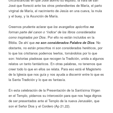
circunstancias en que José advino su esposo, la vara de san
José que floreció ante los otros pretendientes de María, el parto
virginal de María, el nacimiento de Jesús en una cueva, la mula
y el buey, y la Asunción de María.
Creemos prudente aclarar que
los evangelios apócrifos
no
forman parte del canon o “índice” de los libros considerados
como inspirados por Dios
. Por ello no están incluidos en la
Biblia. De ahí que
no son considerados Palabra de Dios
. No
obstante, no están proscritos ni son considerados heréticos, por
lo que los cristianos podemos leerlos, tomándolos por lo que
son: historias piadosas que recogen la Tradición, unida a algunos
relatos un tanto fantásticos. En otras palabras, no tenemos que
creer todo lo que en ellos se relata. Para eso está el Magisterio
de la Iglesia que nos guía y nos ayuda a discernir entre lo que es
la Santa Tradición y lo que es fantasía.
En esta celebración de la Presentación de la Santísima Virgen
en el Templo, pidamos su intercesión para que nos haga dignos
de ser presentados ante el Templo de la nueva Jerusalén, que
son el Señor Dios y el Cordero (Ap 21,22).