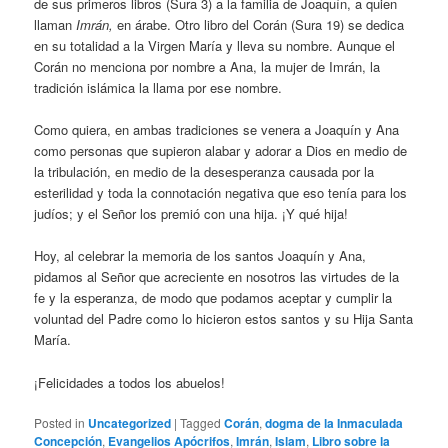
de sus primeros libros (Sura 3) a la familia de Joaquín, a quien
llaman
Imrán,
en árabe. Otro libro del Corán (Sura 19) se dedica
en su totalidad a la Virgen María y lleva su nombre. Aunque el
Corán no menciona por nombre a Ana, la mujer de Imrán, la
tradición islámica la llama por ese nombre.
Como quiera, en ambas tradiciones se venera a Joaquín y Ana
como personas que supieron alabar y adorar a Dios en medio de
la tribulación, en medio de la desesperanza causada por la
esterilidad y toda la connotación negativa que eso tenía para los
judíos; y el Señor los premió con una hija. ¡Y qué hija!
Hoy, al celebrar la memoria de los santos Joaquín y Ana,
pidamos al Señor que acreciente en nosotros las virtudes de la
fe y la esperanza, de modo que podamos aceptar y cumplir la
voluntad del Padre como lo hicieron estos santos y su Hija Santa
María.
¡Felicidades a todos los abuelos!
Posted in
Uncategorized
|
Tagged
Corán
,
dogma de la Inmaculada
Concepción
,
Evangelios Apócrifos
,
Imrán
,
Islam
,
Libro sobre la