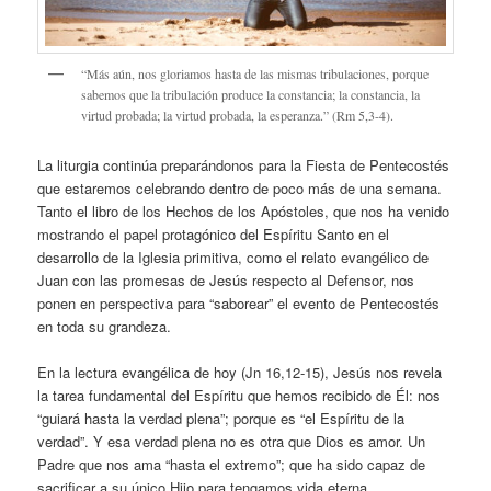
“Más aún, nos gloriamos hasta de las mismas tribulaciones, porque
sabemos que la tribulación produce la constancia; la constancia, la
virtud probada; la virtud probada, la esperanza.” (Rm 5,3-4).
La liturgia continúa preparándonos para la Fiesta de Pentecostés
que estaremos celebrando dentro de poco más de una semana.
Tanto el libro de los Hechos de los Apóstoles, que nos ha venido
mostrando el papel protagónico del Espíritu Santo en el
desarrollo de la Iglesia primitiva, como el relato evangélico de
Juan con las promesas de Jesús respecto al Defensor, nos
ponen en perspectiva para “saborear” el evento de Pentecostés
en toda su grandeza.
En la lectura evangélica de hoy (Jn 16,12-15), Jesús nos revela
la tarea fundamental del Espíritu que hemos recibido de Él: nos
“guiará hasta la verdad plena”; porque es “el Espíritu de la
verdad”. Y esa verdad plena no es otra que Dios es amor. Un
Padre que nos ama “hasta el extremo”; que ha sido capaz de
sacrificar a su único Hijo para tengamos vida eterna.