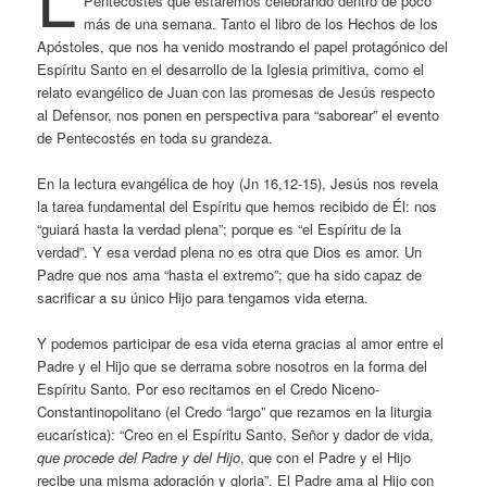
Pentecostés que estaremos celebrando dentro de poco
más de una semana. Tanto el libro de los Hechos de los
Apóstoles, que nos ha venido mostrando el papel protagónico del
Espíritu Santo en el desarrollo de la Iglesia primitiva, como el
relato evangélico de Juan con las promesas de Jesús respecto
al Defensor, nos ponen en perspectiva para “saborear” el evento
de Pentecostés en toda su grandeza.
En la lectura evangélica de hoy (Jn 16,12-15), Jesús nos revela
la tarea fundamental del Espíritu que hemos recibido de Él: nos
“guiará hasta la verdad plena”; porque es “el Espíritu de la
verdad”. Y esa verdad plena no es otra que Dios es amor. Un
Padre que nos ama “hasta el extremo”; que ha sido capaz de
sacrificar a su único Hijo para tengamos vida eterna.
Y podemos participar de esa vida eterna gracias al amor entre el
Padre y el Hijo que se derrama sobre nosotros en la forma del
Espíritu Santo. Por eso recitamos en el Credo Niceno-
Constantinopolitano (el Credo “largo” que rezamos en la liturgia
eucarística): “Creo en el Espíritu Santo, Señor y dador de vida,
que procede del Padre y del Hijo
, que con el Padre y el Hijo
recibe una misma adoración y gloria”. El Padre ama al Hijo con