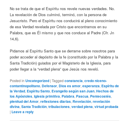
No se trata de que el Espíritu nos revele nuevas verdades. No.
La revelación de Dios culminó, terminó, con la persona de
Jesucristo. Pero el Espíritu nos conducirá al pleno conocimiento
de esa Verdad revelada por Cristo que encontramos en su
Palabra, que es Él mismo y que nos conduce al Padre (Cfr. Jn
14,6).
Pidamos al Espíritu Santo que se derrame sobre nosotros para
poder acceder al depósito de la fe (constituido por la Palabra y la
Santa Tradición) guiados por el Magisterio de la Iglesia, para
poder llegar a la “verdad plena” que Jesús nos reveló.
Posted in
Uncategorized
|
Tagged
constancia
,
credo niceno-
contantinopolitano
,
Defensor
,
Dios es amor
,
esperanza
,
Espíritu de
la Verdad
,
Espíritu Santo
,
Evangelio según san Juan
,
Hechos de
los Apóstoles
,
Iglesia primitiva
,
Palabra
,
Pascua
,
Pentecostés
,
plenitud del Amor
,
reflexiones diarias
,
Revelación
,
revelación
divina
,
Santa Tradición
,
tribulaciones
,
verdad plena
,
virtud probada
|
Leave a reply