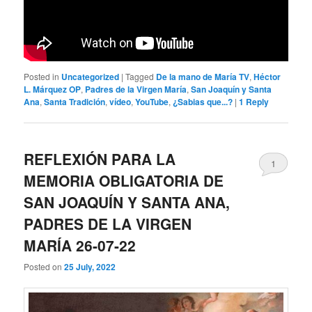
Posted in
Uncategorized
|
Tagged
De la mano de María TV
,
Héctor
L. Márquez OP
,
Padres de la Virgen María
,
San Joaquín y Santa
Ana
,
Santa Tradición
,
vídeo
,
YouTube
,
¿Sabias que...?
|
1
Reply
REFLEXIÓN PARA LA
1
MEMORIA OBLIGATORIA DE
SAN JOAQUÍN Y SANTA ANA,
PADRES DE LA VIRGEN
MARÍA 26-07-22
Posted on
25 July, 2022