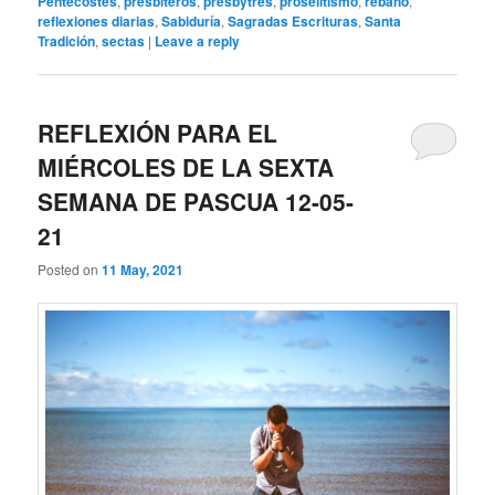
Pentecostés
,
presbíteros
,
presbytres
,
proselitismo
,
rebaño
,
reflexiones diarias
,
Sabiduría
,
Sagradas Escrituras
,
Santa
Tradición
,
sectas
|
Leave a reply
REFLEXIÓN PARA EL
MIÉRCOLES DE LA SEXTA
SEMANA DE PASCUA 12-05-
21
Posted on
11 May, 2021