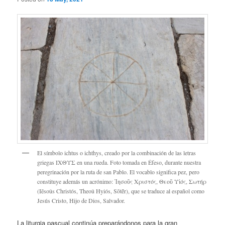
El símbolo ichtus o ichthys, creado por la combinación de las letras
griegas ΙΧΘΥΣ en una rueda. Foto tomada en Éfeso, durante nuestra
peregrinación por la ruta de san Pablo. El vocablo significa pez, pero
constituye además un acrónimo: Ἰησοῦς Χριστός, Θεοῦ Υἱός, Σωτήρ
(Iēsoûs Christós, Theoû Hyiós, Sōtḗr), que se traduce al español como
Jesús Cristo, Hijo de Dios, Salvador.
La liturgia pascual continúa preparándonos para la gran