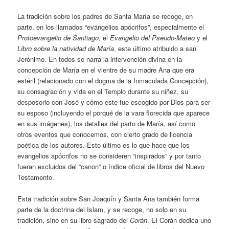
La tradición sobre los padres de Santa María se recoge, en
parte, en los llamados “evangelios apócrifos”, especialmente el
Protoevangelio de Santiago
, el
Evangelio del Pseudo-Mateo
y el
Libro sobre la natividad de María
, este último atribuido a san
Jerónimo. En todos se narra la intervención divina en la
concepción de María en el vientre de su madre Ana que era
estéril (relacionado con el dogma de la Inmaculada Concepción),
su consagración y vida en el Templo durante su niñez, su
desposorio con José y cómo este fue escogido por Dios para ser
su esposo (incluyendo el porqué de la vara florecida que aparece
en sus imágenes), los detalles del parto de María, así como
otros eventos que conocemos, con cierto grado de licencia
poética de los autores. Esto último es lo que hace que los
evangelios apócrifos no se consideren “inspirados” y por tanto
fueran excluidos del “canon” o índice oficial de libros del Nuevo
Testamento.
Esta tradición sobre San Joaquín y Santa Ana también forma
parte de la doctrina del Islam, y se recoge, no solo en su
tradición, sino en su libro sagrado del
Corán
. El Corán dedica uno