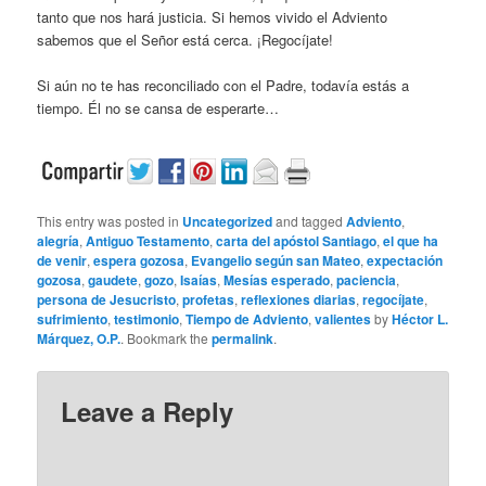
tanto que nos hará justicia. Si hemos vivido el Adviento
sabemos que el Señor está cerca. ¡Regocíjate!
Si aún no te has reconciliado con el Padre, todavía estás a
tiempo. Él no se cansa de esperarte…
This entry was posted in
Uncategorized
and tagged
Adviento
,
alegría
,
Antiguo Testamento
,
carta del apóstol Santiago
,
el que ha
de venir
,
espera gozosa
,
Evangelio según san Mateo
,
expectación
gozosa
,
gaudete
,
gozo
,
Isaías
,
Mesías esperado
,
paciencia
,
persona de Jesucristo
,
profetas
,
reflexiones diarias
,
regocíjate
,
sufrimiento
,
testimonio
,
Tiempo de Adviento
,
valientes
by
Héctor L.
Márquez, O.P.
. Bookmark the
permalink
.
Leave a Reply