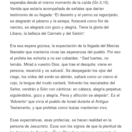
esperaba desde el mismo momento de la caída (Gn 3,15).
Venida que estaría acompañada de señales que darían
testimonio de su llegada: “El desierto y el yermo se regocijarán,
se alegrarán el páramo y la estepa, florecerá como flor de
narciso, se alegrará con gozo y alegría. Tiene la gloria del
Líbano, la belleza del Carmelo y del Sarión”.
Era esa espera gozosa, la expectación de la llegada del Mesías
liberador que mantenía vivas las esperanzas del pueblo. Por eso
el profeta les exhorta a no ser cobardes: “‘Sed fuertes, no
temáis. Mirad a vuestro Dios, que trae el desquite; viene en
persona, resarcirá y os salvará’. Se despegarán los ojos del
ciego, los oídos del sordo se abrirán, saltará como un ciervo el
cojo, la lengua del mudo cantará. Volverán los rescatados del
Señor, vendrán a Sión con cánticos: en cabeza, alegría perpetua;
siguiéndolos, gozo y alegría. Pena y aflicción se alejarán”. Es el
“Adviento” que vivía el pueblo de Israel durante el Antiguo
Testamento, y que profetas como Isaías mantenían vivo.
Esas expectativas, esas profecías, se hacen realidad en la
persona de Jesucristo. Esos son los signos de que la plenitud de