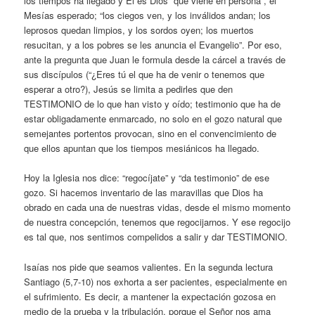
los tiempos ha llegado y Él es Dios “que viene en persona”, el
Mesías esperado; “los ciegos ven, y los inválidos andan; los
leprosos quedan limpios, y los sordos oyen; los muertos
resucitan, y a los pobres se les anuncia el Evangelio”. Por eso,
ante la pregunta que Juan le formula desde la cárcel a través de
sus discípulos (“¿Eres tú el que ha de venir o tenemos que
esperar a otro?), Jesús se limita a pedirles que den
TESTIMONIO de lo que han visto y oído; testimonio que ha de
estar obligadamente enmarcado, no solo en el gozo natural que
semejantes portentos provocan, sino en el convencimiento de
que ellos apuntan que los tiempos mesiánicos ha llegado.
Hoy la Iglesia nos dice: “regocíjate” y “da testimonio” de ese
gozo. Si hacemos inventario de las maravillas que Dios ha
obrado en cada una de nuestras vidas, desde el mismo momento
de nuestra concepción, tenemos que regocijarnos. Y ese regocijo
es tal que, nos sentimos compelidos a salir y dar TESTIMONIO.
Isaías nos pide que seamos valientes. En la segunda lectura
Santiago (5,7-10) nos exhorta a ser pacientes, especialmente en
el sufrimiento. Es decir, a mantener la expectación gozosa en
medio de la prueba y la tribulación, porque el Señor nos ama