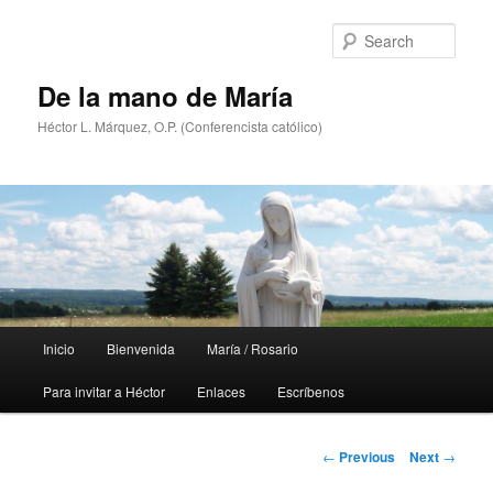
Skip
to
Sear
primary
content
De la mano de María
Héctor L. Márquez, O.P. (Conferencista católico)
Main
Inicio
Bienvenida
María / Rosario
menu
Para invitar a Héctor
Enlaces
Escríbenos
Post
←
Previous
Next
→
navigation