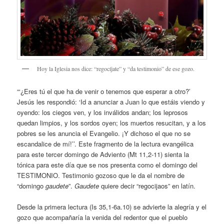
Hoy la Iglesia nos dice: “regocíjate” y “da testimonio” de ese gozo.
“‘¿Eres tú el que ha de venir o tenemos que esperar a otro?’
Jesús les respondió: ‘Id a anunciar a Juan lo que estáis viendo y
oyendo: los ciegos ven, y los inválidos andan; los leprosos
quedan limpios, y los sordos oyen; los muertos resucitan, y a los
pobres se les anuncia el Evangelio. ¡Y dichoso el que no se
escandalice de mí!’’. Este fragmento de la lectura evangélica
para este tercer domingo de Adviento (Mt 11,2-11) sienta la
tónica para este día que se nos presenta como el domingo del
TESTIMONIO. Testimonio gozoso que le da el nombre de
“domingo
gaudete
”.
Gaudete
quiere decir “regocijaos” en latín.
Desde la primera lectura (Is 35,1-6a.10) se advierte la alegría y el
gozo que acompañaría la venida del redentor que el pueblo