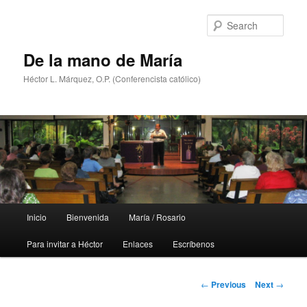
Skip
to
Sear
primary
content
De la mano de María
Héctor L. Márquez, O.P. (Conferencista católico)
Main
Inicio
Bienvenida
María / Rosario
menu
Para invitar a Héctor
Enlaces
Escríbenos
Post
←
Previous
Next
→
navigation