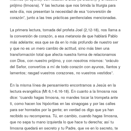
prójimo (limosna). Y las lecturas que nos brinda la liturgia para
este día, nos presentan la necesidad de esa “conversión de
corazón”, junto a las tres prácticas penitenciales mencionadas.
La primera lectura, tomada del profeta Joel (2,12-18), nos llama a
la conversión de corazón, a esa
metanoia
de que hablará Pablo
más adelante; esa que se da en lo más profundo de nuestro ser
y que no es un mero cambio de actitud, sino más bien una
transformación total que afecta nuestra forma de relacionarnos
con Dios, con nuestro prójimo, y con nosotros mismos: “oráculo
del Señor, convertíos a mí de todo corazón con ayunos, llantos y
lamentos; rasgad vuestros corazones, no vuestros vestidos”.
En la misma línea de pensamiento encontramos a Jesús en la
lectura evangélica (Mt 6,1-6.16-18). En cuanto a la limosna nos
dice: “cuando hagas limosna, no mandes tocar la trompeta ante
ti, como hacen los hipócritas en las sinagogas y por las calles
para ser honrados por la gente; en verdad os digo que ya han
recibido su recompensa. Tú, en cambio, cuando hagas limosna,
que no sepa tu mano izquierda lo que hace tu derecha; así tu
limosna quedará en secreto y tu Padre, que ve en lo secreto, te