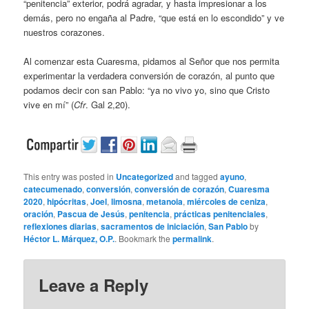
“penitencia” exterior, podrá agradar, y hasta impresionar a los
demás, pero no engaña al Padre, “que está en lo escondido” y ve
nuestros corazones.
Al comenzar esta Cuaresma, pidamos al Señor que nos permita
experimentar la verdadera conversión de corazón, al punto que
podamos decir con san Pablo: “ya no vivo yo, sino que Cristo
vive en mí” (
Cfr
. Gal 2,20).
This entry was posted in
Uncategorized
and tagged
ayuno
,
catecumenado
,
conversión
,
conversión de corazón
,
Cuaresma
2020
,
hipócritas
,
Joel
,
limosna
,
metanoia
,
miércoles de ceniza
,
oración
,
Pascua de Jesús
,
penitencia
,
prácticas penitenciales
,
reflexiones diarias
,
sacramentos de iniciación
,
San Pablo
by
Héctor L. Márquez, O.P.
. Bookmark the
permalink
.
Leave a Reply