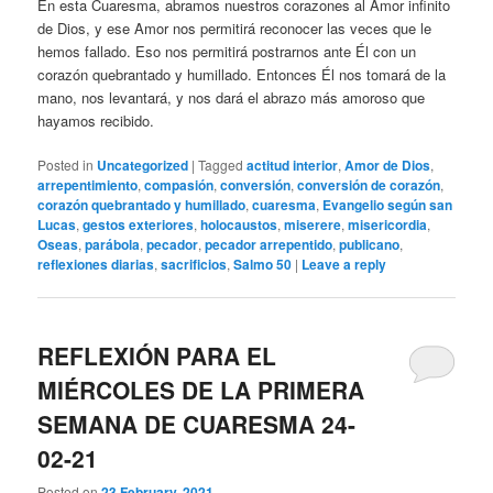
En esta Cuaresma, abramos nuestros corazones al Amor infinito
de Dios, y ese Amor nos permitirá reconocer las veces que le
hemos fallado. Eso nos permitirá postrarnos ante Él con un
corazón quebrantado y humillado. Entonces Él nos tomará de la
mano, nos levantará, y nos dará el abrazo más amoroso que
hayamos recibido.
Posted in
Uncategorized
|
Tagged
actitud interior
,
Amor de Dios
,
arrepentimiento
,
compasión
,
conversión
,
conversión de corazón
,
corazón quebrantado y humillado
,
cuaresma
,
Evangelio según san
Lucas
,
gestos exteriores
,
holocaustos
,
miserere
,
misericordia
,
Oseas
,
parábola
,
pecador
,
pecador arrepentido
,
publicano
,
reflexiones diarias
,
sacrificios
,
Salmo 50
|
Leave a reply
REFLEXIÓN PARA EL
MIÉRCOLES DE LA PRIMERA
SEMANA DE CUARESMA 24-
02-21
Posted on
23 February, 2021