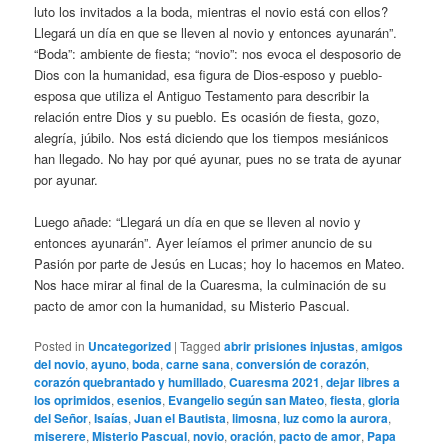
luto los invitados a la boda, mientras el novio está con ellos?
Llegará un día en que se lleven al novio y entonces ayunarán”.
“Boda”: ambiente de fiesta; “novio”: nos evoca el desposorio de
Dios con la humanidad, esa figura de Dios-esposo y pueblo-
esposa que utiliza el Antiguo Testamento para describir la
relación entre Dios y su pueblo. Es ocasión de fiesta, gozo,
alegría, júbilo. Nos está diciendo que los tiempos mesiánicos
han llegado. No hay por qué ayunar, pues no se trata de ayunar
por ayunar.
Luego añade: “Llegará un día en que se lleven al novio y
entonces ayunarán”. Ayer leíamos el primer anuncio de su
Pasión por parte de Jesús en Lucas; hoy lo hacemos en Mateo.
Nos hace mirar al final de la Cuaresma, la culminación de su
pacto de amor con la humanidad, su Misterio Pascual.
Posted in
Uncategorized
|
Tagged
abrir prisiones injustas
,
amigos
del novio
,
ayuno
,
boda
,
carne sana
,
conversión de corazón
,
corazón quebrantado y humillado
,
Cuaresma 2021
,
dejar libres a
los oprimidos
,
esenios
,
Evangelio según san Mateo
,
fiesta
,
gloria
del Señor
,
Isaías
,
Juan el Bautista
,
limosna
,
luz como la aurora
,
miserere
,
Misterio Pascual
,
novio
,
oración
,
pacto de amor
,
Papa