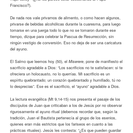
Francisco?).
De nada nos vale privarnos de alimento, o como hacen algunos,
privarse de bebidas alcohólicas durante la cuaresma, para luego
tomarse en una juerga todo lo que no se tomaron durante ese
tiempo, dizque para celebrar la Pascua de Resurrección, sin
ningún vestigio de conversión. Eso no deja de ser una caricatura
del ayuno.
El Salmo que leemos hoy (50), el
Miserere
, pone de manifiesto el
sacrificio agradable a Dios: “Los sacrificios no te satisfacen: si te
ofreciera un holocausto, no lo querrías. Mi sacrificio es un
espíritu quebrantado; un corazón quebrantado y humillado, tú no
lo desprecias”. Ese es el sacrificio, el “ayuno” agradable a Dios.
La lectura evangélica (Mt 9,14-15) nos presenta el pasaje de los
discípulos de Juan que criticaban a los de Jesús por no observar
rigurosamente el ayuno ritual (debemos recordar que, según la
tradición, Juan el Bautista pertenecía al grupo de los esenios,
quienes eran más estrictos que los fariseos en cuanto a las
prácticas rituales). Jesús les contesta: “¿Es que pueden guardar