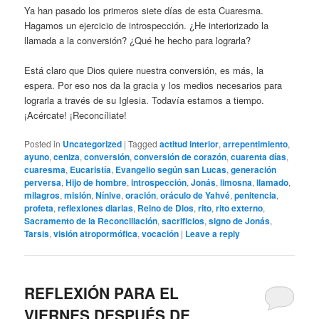
Ya han pasado los primeros siete días de esta Cuaresma.
Hagamos un ejercicio de introspección. ¿He interiorizado la
llamada a la conversión? ¿Qué he hecho para lograrla?
Está claro que Dios quiere nuestra conversión, es más, la
espera. Por eso nos da la gracia y los medios necesarios para
lograrla a través de su Iglesia. Todavía estamos a tiempo.
¡Acércate! ¡Reconcíliate!
Posted in
Uncategorized
|
Tagged
actitud interior
,
arrepentimiento
,
ayuno
,
ceniza
,
conversión
,
conversión de corazón
,
cuarenta días
,
cuaresma
,
Eucaristía
,
Evangelio según san Lucas
,
generación
perversa
,
Hijo de hombre
,
introspección
,
Jonás
,
limosna
,
llamado
,
milagros
,
misión
,
Nínive
,
oración
,
oráculo de Yahvé
,
penitencia
,
profeta
,
reflexiones diarias
,
Reino de Dios
,
rito
,
rito externo
,
Sacramento de la Reconciliación
,
sacrificios
,
signo de Jonás
,
Tarsis
,
visión atropormófica
,
vocación
|
Leave a reply
REFLEXIÓN PARA EL
VIERNES DESPUÉS DE