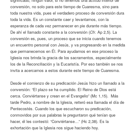
significado, ningún valor, si no tenemos una actitud interior de
conversión, no solo para este tiempo de Cuaresma, sino para
toda nuestra vida, pues el verdadero proceso de conversión dura
toda la vida. Es un constante caer y levantarnos, con la
esperanza de cada vez permanecer en pie durante más tiempo.
De ahí el llamado constante a la conversión (
Cfr
. Ap 2,5). La
conversión es, pues, un proceso que se inicia cuando tenemos
un encuentro personal con Jesús, y va progresando en la medida
que permanecemos en Él. Para ayudarnos en ese proceso la
Iglesia nos brinda la gracia de los sacramentos, especialmente
los de la Reconciliación y la Eucaristía. Por eso también se nos
invita a acercarnos a estos durante este tiempo de Cuaresma.
Desde el comienzo de su predicación Jesús hizo un llamado a la
conversión: “El plazo se ha cumplido. El Reino de Dios está
cerca. Conviértanse y crean en el Evangelio” (Mc 1,15). Más
tarde Pedro, a nombre de la Iglesia, reiteró esa llamada el día de
Pentecostés. Cuando los que escucharon su predicación,
conmovidos por sus palabras le preguntaron qué tenían que
hacer, él les contestó: “Conviértanse…” (Hc 2,38). Es la
exhortación que la Iglesia nos sigue haciendo hoy.