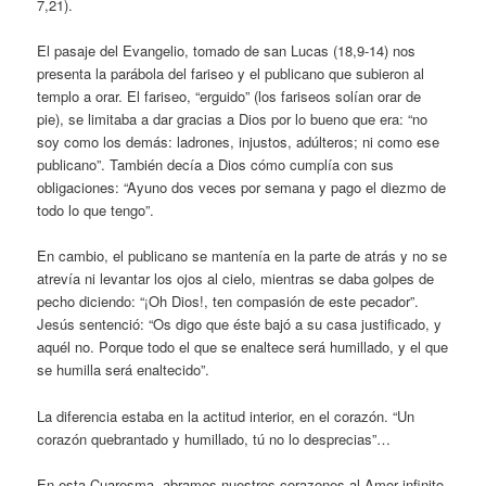
7,21).
El pasaje del Evangelio, tomado de san Lucas (18,9-14) nos
presenta la parábola del fariseo y el publicano que subieron al
templo a orar. El fariseo, “erguido” (los fariseos solían orar de
pie), se limitaba a dar gracias a Dios por lo bueno que era: “no
soy como los demás: ladrones, injustos, adúlteros; ni como ese
publicano”. También decía a Dios cómo cumplía con sus
obligaciones: “Ayuno dos veces por semana y pago el diezmo de
todo lo que tengo”.
En cambio, el publicano se mantenía en la parte de atrás y no se
atrevía ni levantar los ojos al cielo, mientras se daba golpes de
pecho diciendo: “¡Oh Dios!, ten compasión de este pecador”.
Jesús sentenció: “Os digo que éste bajó a su casa justificado, y
aquél no. Porque todo el que se enaltece será humillado, y el que
se humilla será enaltecido”.
La diferencia estaba en la actitud interior, en el corazón. “Un
corazón quebrantado y humillado, tú no lo desprecias”…
En esta Cuaresma, abramos nuestros corazones al Amor infinito