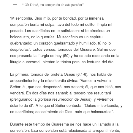
“¡Oh Dios!, ten compasión de este pecador”.
“Misericordia, Dios mío, por tu bondad, por tu inmensa
compasión borra mi culpa; lava del todo mi delito, limpia mi
pecado. Los sacrificios no te satisfacen: si te ofreciera un
holocausto, no lo querrías. Mi sacrificio es un espíritu
quebrantado; un corazón quebrantado y humillado, tú no lo
desprecias”. Estos versos, tomados del
Miserere
, Salmo que
nos presenta la liturgia de hoy (50) y ha estado resonando en la
liturgia cuaresmal, sientan la tónica para las lecturas del día.
La primera, tomada del profeta Oseas (6,1-6), nos habla del
arrepentimiento y la misericordia divina: “Vamos a volver al
Señor: él, que nos despedazó, nos sanará; él, que nos hirió, nos
vendará. En dos días nos sanará; al tercero nos resucitará
(prefigurando la gloriosa resurrección de Jesús); y viviremos
delante de él”. A lo que el Señor contesta: “Quiero misericordia, y
no sacrificios; conocimiento de Dios, más que holocaustos”.
Durante este tiempo de Cuaresma se nos hace un llamado a la
conversión. Esa conversión está relacionada al arrepentimiento,