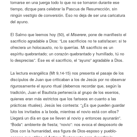
tomarse en una juerga todo lo que no se tomaron durante ese
tiempo, dizque para celebrar la Pascua de Resurrección, sin
ningún vestigio de conversión. Eso no deja de ser una caricatura
del ayuno.
El Salmo que leemos hoy (50), el
Miserere
, pone de manifiesto el
sacrificio agradable a Dios: “Los sacrificios no te satisfacen: si te
ofreciera un holocausto, no lo querrías. Mi sacrificio es un
espíritu quebrantado; un corazón quebrantado y humillado, tú no
lo desprecias”. Ese es el sacrificio, el “ayuno” agradable a Dios.
La lectura evangélica (Mt 9,14-15) nos presenta el pasaje de los
discípulos de Juan que criticaban a los de Jesús por no observar
rigurosamente el ayuno ritual (debemos recordar que, según la
tradición, Juan el Bautista pertenecía al grupo de los esenios,
quienes eran más estrictos que los fariseos en cuanto a las
prácticas rituales). Jesús les contesta: “¿Es que pueden guardar
luto los invitados a la boda, mientras el novio está con ellos?
Llegará un día en que se lleven al novio y entonces ayunarán”.
“Boda”: ambiente de fiesta; “novio”: nos evoca el desposorio de
Dios con la humanidad, esa figura de Dios-esposo y pueblo-