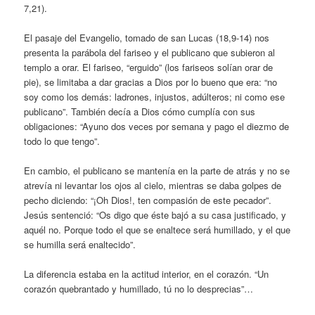
7,21).
El pasaje del Evangelio, tomado de san Lucas (18,9-14) nos
presenta la parábola del fariseo y el publicano que subieron al
templo a orar. El fariseo, “erguido” (los fariseos solían orar de
pie), se limitaba a dar gracias a Dios por lo bueno que era: “no
soy como los demás: ladrones, injustos, adúlteros; ni como ese
publicano”. También decía a Dios cómo cumplía con sus
obligaciones: “Ayuno dos veces por semana y pago el diezmo de
todo lo que tengo”.
En cambio, el publicano se mantenía en la parte de atrás y no se
atrevía ni levantar los ojos al cielo, mientras se daba golpes de
pecho diciendo: “¡Oh Dios!, ten compasión de este pecador”.
Jesús sentenció: “Os digo que éste bajó a su casa justificado, y
aquél no. Porque todo el que se enaltece será humillado, y el que
se humilla será enaltecido”.
La diferencia estaba en la actitud interior, en el corazón. “Un
corazón quebrantado y humillado, tú no lo desprecias”…