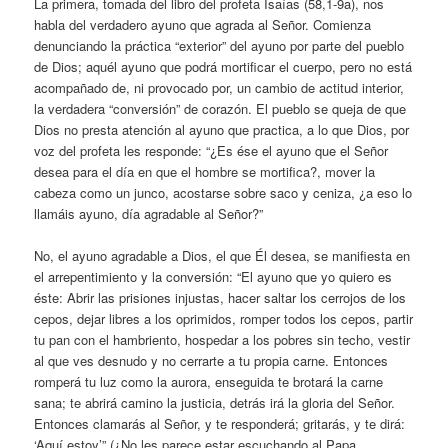
La primera, tomada del libro del profeta Isaías (58,1-9a), nos
habla del verdadero ayuno que agrada al Señor. Comienza
denunciando la práctica “exterior” del ayuno por parte del pueblo
de Dios; aquél ayuno que podrá mortificar el cuerpo, pero no está
acompañado de, ni provocado por, un cambio de actitud interior,
la verdadera “conversión” de corazón. El pueblo se queja de que
Dios no presta atención al ayuno que practica, a lo que Dios, por
voz del profeta les responde: “¿Es ése el ayuno que el Señor
desea para el día en que el hombre se mortifica?, mover la
cabeza como un junco, acostarse sobre saco y ceniza, ¿a eso lo
llamáis ayuno, día agradable al Señor?”
No, el ayuno agradable a Dios, el que Él desea, se manifiesta en
el arrepentimiento y la conversión: “El ayuno que yo quiero es
éste: Abrir las prisiones injustas, hacer saltar los cerrojos de los
cepos, dejar libres a los oprimidos, romper todos los cepos, partir
tu pan con el hambriento, hospedar a los pobres sin techo, vestir
al que ves desnudo y no cerrarte a tu propia carne. Entonces
romperá tu luz como la aurora, enseguida te brotará la carne
sana; te abrirá camino la justicia, detrás irá la gloria del Señor.
Entonces clamarás al Señor, y te responderá; gritarás, y te dirá:
‘Aquí estoy’” (¿No les parece estar escuchando al Papa