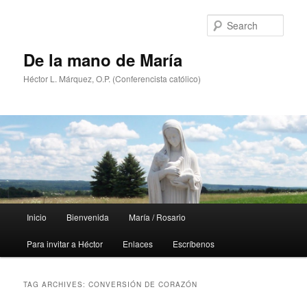
Skip
Skip
to
to
Sear
primary
secondary
content
content
De la mano de María
Héctor L. Márquez, O.P. (Conferencista católico)
Main
Inicio
Bienvenida
María / Rosario
menu
Para invitar a Héctor
Enlaces
Escríbenos
TAG ARCHIVES:
CONVERSIÓN DE CORAZÓN