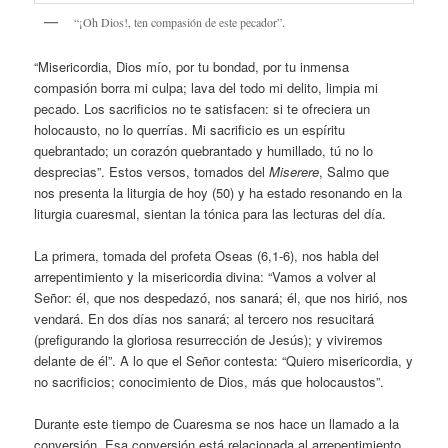
“¡Oh Dios!, ten compasión de este pecador”.
“Misericordia, Dios mío, por tu bondad, por tu inmensa
compasión borra mi culpa; lava del todo mi delito, limpia mi
pecado. Los sacrificios no te satisfacen: si te ofreciera un
holocausto, no lo querrías. Mi sacrificio es un espíritu
quebrantado; un corazón quebrantado y humillado, tú no lo
desprecias”. Estos versos, tomados del
Miserere
, Salmo que
nos presenta la liturgia de hoy (50) y ha estado resonando en la
liturgia cuaresmal, sientan la tónica para las lecturas del día.
La primera, tomada del profeta Oseas (6,1-6), nos habla del
arrepentimiento y la misericordia divina: “Vamos a volver al
Señor: él, que nos despedazó, nos sanará; él, que nos hirió, nos
vendará. En dos días nos sanará; al tercero nos resucitará
(prefigurando la gloriosa resurrección de Jesús); y viviremos
delante de él”. A lo que el Señor contesta: “Quiero misericordia, y
no sacrificios; conocimiento de Dios, más que holocaustos”.
Durante este tiempo de Cuaresma se nos hace un llamado a la
conversión. Esa conversión está relacionada al arrepentimiento,