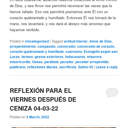
de Dios, y ese Amor nos permitirá reconocer las veces que le
hemos fallado. Eso nos permitirá postrarnos ante Él con un
corazón quebrantado y humillado. Entonces Él nos tomará de la
mano, nos levantará, y nos dará el abrazo más amoroso que
hayamos recibido.
Posted in
Uncategorized
|
Tagged
actitud interior
,
Amor de Dios
,
arrepentimiento
,
compasión
,
conversión
,
conversión de corazón
,
corazón quebrantado y humillado
,
cuaresma
,
Evangelio según san
Lucas
,
fariseo
,
gestos exteriores
,
holocaustos
,
miserere
,
misericordia
,
Oseas
,
parábola
,
pecador
,
pecador arrepentido
,
publicano
,
reflexiones diarias
,
sacrificios
,
Salmo 50
|
Leave a reply
REFLEXIÓN PARA EL
VIERNES DESPUÉS DE
CENIZA 04-03-22
Posted on
3 March, 2022