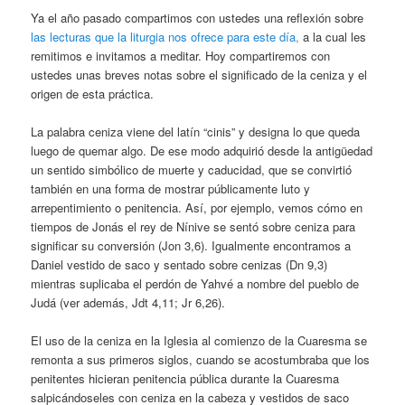
Ya el año pasado compartimos con ustedes una reflexión sobre
las lecturas que la liturgia nos ofrece para este día,
a la cual les
remitimos e invitamos a meditar. Hoy compartiremos con
ustedes unas breves notas sobre el significado de la ceniza y el
origen de esta práctica.
La palabra ceniza viene del latín “cinis” y designa lo que queda
luego de quemar algo. De ese modo adquirió desde la antigüedad
un sentido simbólico de muerte y caducidad, que se convirtió
también en una forma de mostrar públicamente luto y
arrepentimiento o penitencia. Así, por ejemplo, vemos cómo en
tiempos de Jonás el rey de Nínive se sentó sobre ceniza para
significar su conversión (Jon 3,6). Igualmente encontramos a
Daniel vestido de saco y sentado sobre cenizas (Dn 9,3)
mientras suplicaba el perdón de Yahvé a nombre del pueblo de
Judá (ver además, Jdt 4,11; Jr 6,26).
El uso de la ceniza en la Iglesia al comienzo de la Cuaresma se
remonta a sus primeros siglos, cuando se acostumbraba que los
penitentes hicieran penitencia pública durante la Cuaresma
salpicándoseles con ceniza en la cabeza y vestidos de saco