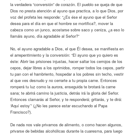
la verdadera “conversión” de corazón. El pueblo se queja de que
Dios no presta atención al ayuno que practica, a lo que Dios, por
voz del profeta les responde: “¿Es ése el ayuno que el Señor
desea para el día en que el hombre se mortifica?, mover la
cabeza como un junco, acostarse sobre saco y ceniza, ¿a eso lo
llamáis ayuno, día agradable al Señor?”
No, el ayuno agradable a Dios, el que Él desea, se manifiesta en
el arrepentimiento y la conversión: “El ayuno que yo quiero es
éste: Abrir las prisiones injustas, hacer saltar los cerrojos de los
cepos, dejar libres a los oprimidos, romper todos los cepos, partir
tu pan con el hambriento, hospedar a los pobres sin techo, vestir
al que ves desnudo y no cerrarte a tu propia carne. Entonces
romperá tu luz como la aurora, enseguida te brotará la carne
sana; te abrirá camino la justicia, detrás irá la gloria del Señor.
Entonces clamarás al Señor, y te responderá; gritarás, y te dirá:
‘Aquí estoy’” (¿No les parece estar escuchando al Papa
Francisco?).
De nada nos vale privarnos de alimento, o como hacen algunos,
privarse de bebidas alcohólicas durante la cuaresma, para luego