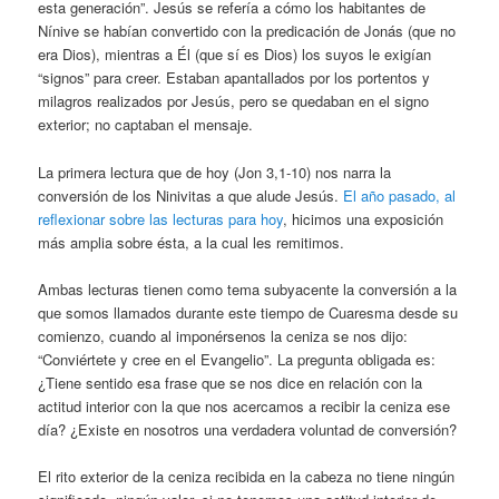
esta generación”. Jesús se refería a cómo los habitantes de
Nínive se habían convertido con la predicación de Jonás (que no
era Dios), mientras a Él (que sí es Dios) los suyos le exigían
“signos” para creer. Estaban apantallados por los portentos y
milagros realizados por Jesús, pero se quedaban en el signo
exterior; no captaban el mensaje.
La primera lectura que de hoy (Jon 3,1-10) nos narra la
conversión de los Ninivitas a que alude Jesús.
El año pasado, al
reflexionar sobre las lecturas para hoy
, hicimos una exposición
más amplia sobre ésta, a la cual les remitimos.
Ambas lecturas tienen como tema subyacente la conversión a la
que somos llamados durante este tiempo de Cuaresma desde su
comienzo, cuando al imponérsenos la ceniza se nos dijo:
“Conviértete y cree en el Evangelio”. La pregunta obligada es:
¿Tiene sentido esa frase que se nos dice en relación con la
actitud interior con la que nos acercamos a recibir la ceniza ese
día? ¿Existe en nosotros una verdadera voluntad de conversión?
El rito exterior de la ceniza recibida en la cabeza no tiene ningún