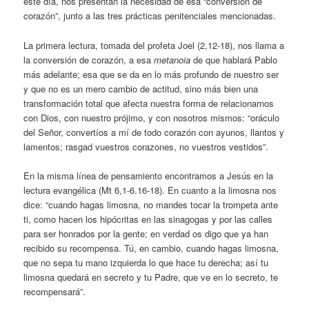
este día, nos presentan la necesidad de esa “conversión de
corazón”, junto a las tres prácticas penitenciales mencionadas.
La primera lectura, tomada del profeta Joel (2,12-18), nos llama a
la conversión de corazón, a esa
metanoia
de que hablará Pablo
más adelante; esa que se da en lo más profundo de nuestro ser
y que no es un mero cambio de actitud, sino más bien una
transformación total que afecta nuestra forma de relacionarnos
con Dios, con nuestro prójimo, y con nosotros mismos: “oráculo
del Señor, convertíos a mí de todo corazón con ayunos, llantos y
lamentos; rasgad vuestros corazones, no vuestros vestidos”.
En la misma línea de pensamiento encontramos a Jesús en la
lectura evangélica (Mt 6,1-6.16-18). En cuanto a la limosna nos
dice: “cuando hagas limosna, no mandes tocar la trompeta ante
ti, como hacen los hipócritas en las sinagogas y por las calles
para ser honrados por la gente; en verdad os digo que ya han
recibido su recompensa. Tú, en cambio, cuando hagas limosna,
que no sepa tu mano izquierda lo que hace tu derecha; así tu
limosna quedará en secreto y tu Padre, que ve en lo secreto, te
recompensará”.