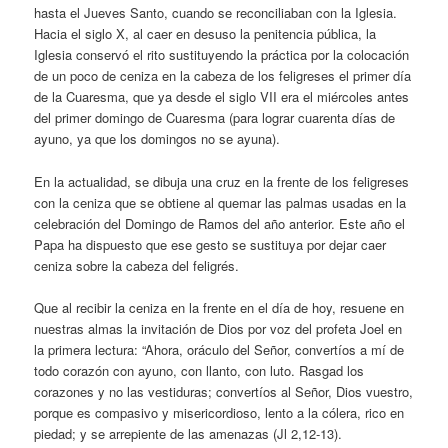
hasta el Jueves Santo, cuando se reconciliaban con la Iglesia.
Hacia el siglo X, al caer en desuso la penitencia pública, la
Iglesia conservó el rito sustituyendo la práctica por la colocación
de un poco de ceniza en la cabeza de los feligreses el primer día
de la Cuaresma, que ya desde el siglo VII era el miércoles antes
del primer domingo de Cuaresma (para lograr cuarenta días de
ayuno, ya que los domingos no se ayuna).
En la actualidad, se dibuja una cruz en la frente de los feligreses
con la ceniza que se obtiene al quemar las palmas usadas en la
celebración del Domingo de Ramos del año anterior. Este año el
Papa ha dispuesto que ese gesto se sustituya por dejar caer
ceniza sobre la cabeza del feligrés.
Que al recibir la ceniza en la frente en el día de hoy, resuene en
nuestras almas la invitación de Dios por voz del profeta Joel en
la primera lectura: “Ahora, oráculo del Señor, convertíos a mí de
todo corazón con ayuno, con llanto, con luto. Rasgad los
corazones y no las vestiduras; convertíos al Señor, Dios vuestro,
porque es compasivo y misericordioso, lento a la cólera, rico en
piedad; y se arrepiente de las amenazas (Jl 2,12-13).