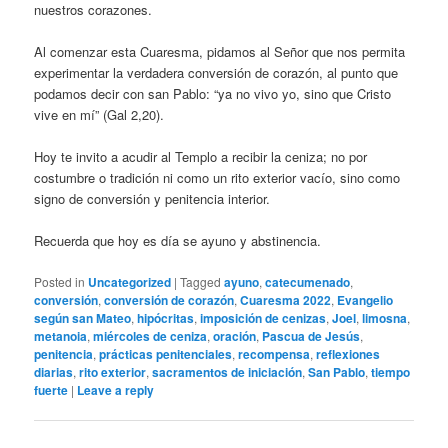
nuestros corazones.
Al comenzar esta Cuaresma, pidamos al Señor que nos permita
experimentar la verdadera conversión de corazón, al punto que
podamos decir con san Pablo: “ya no vivo yo, sino que Cristo
vive en mí” (Gal 2,20).
Hoy te invito a acudir al Templo a recibir la ceniza; no por
costumbre o tradición ni como un rito exterior vacío, sino como
signo de conversión y penitencia interior.
Recuerda que hoy es día se ayuno y abstinencia.
Posted in
Uncategorized
|
Tagged
ayuno
,
catecumenado
,
conversión
,
conversión de corazón
,
Cuaresma 2022
,
Evangelio
según san Mateo
,
hipócritas
,
imposición de cenizas
,
Joel
,
limosna
,
metanoia
,
miércoles de ceniza
,
oración
,
Pascua de Jesús
,
penitencia
,
prácticas penitenciales
,
recompensa
,
reflexiones
diarias
,
rito exterior
,
sacramentos de iniciación
,
San Pablo
,
tiempo
fuerte
|
Leave a reply