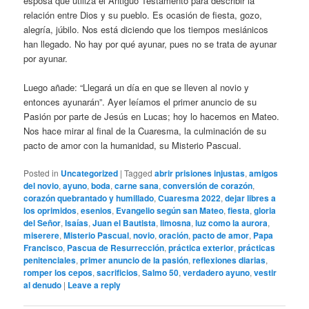
esposa que utiliza el Antiguo Testamento para describir la
relación entre Dios y su pueblo. Es ocasión de fiesta, gozo,
alegría, júbilo. Nos está diciendo que los tiempos mesiánicos
han llegado. No hay por qué ayunar, pues no se trata de ayunar
por ayunar.
Luego añade: “Llegará un día en que se lleven al novio y
entonces ayunarán”. Ayer leíamos el primer anuncio de su
Pasión por parte de Jesús en Lucas; hoy lo hacemos en Mateo.
Nos hace mirar al final de la Cuaresma, la culminación de su
pacto de amor con la humanidad, su Misterio Pascual.
Posted in
Uncategorized
|
Tagged
abrir prisiones injustas
,
amigos
del novio
,
ayuno
,
boda
,
carne sana
,
conversión de corazón
,
corazón quebrantado y humillado
,
Cuaresma 2022
,
dejar libres a
los oprimidos
,
esenios
,
Evangelio según san Mateo
,
fiesta
,
gloria
del Señor
,
Isaías
,
Juan el Bautista
,
limosna
,
luz como la aurora
,
miserere
,
Misterio Pascual
,
novio
,
oración
,
pacto de amor
,
Papa
Francisco
,
Pascua de Resurrección
,
práctica exterior
,
prácticas
penitenciales
,
primer anuncio de la pasión
,
reflexiones diarias
,
romper los cepos
,
sacrificios
,
Salmo 50
,
verdadero ayuno
,
vestir
al denudo
|
Leave a reply