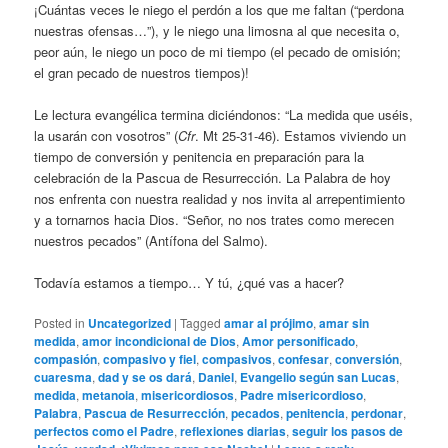
¡Cuántas veces le niego el perdón a los que me faltan (“perdona
nuestras ofensas…”), y le niego una limosna al que necesita o,
peor aún, le niego un poco de mi tiempo (el pecado de omisión;
el gran pecado de nuestros tiempos)!
Le lectura evangélica termina diciéndonos: “La medida que uséis,
la usarán con vosotros” (
Cfr
. Mt 25-31-46). Estamos viviendo un
tiempo de conversión y penitencia en preparación para la
celebración de la Pascua de Resurrección. La Palabra de hoy
nos enfrenta con nuestra realidad y nos invita al arrepentimiento
y a tornarnos hacia Dios. “Señor, no nos trates como merecen
nuestros pecados” (Antífona del Salmo).
Todavía estamos a tiempo… Y tú, ¿qué vas a hacer?
Posted in
Uncategorized
|
Tagged
amar al prójimo
,
amar sin
medida
,
amor incondicional de Dios
,
Amor personificado
,
compasión
,
compasivo y fiel
,
compasivos
,
confesar
,
conversión
,
cuaresma
,
dad y se os dará
,
Daniel
,
Evangelio según san Lucas
,
medida
,
metanoia
,
misericordiosos
,
Padre misericordioso
,
Palabra
,
Pascua de Resurrección
,
pecados
,
penitencia
,
perdonar
,
perfectos como el Padre
,
reflexiones diarias
,
seguir los pasos de