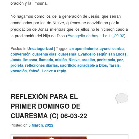
oración y la limosna.
No hagamos como los de la generación de Jesús, que serían
condenados por los de Nínive, quienes se convirtieron por la
predicación de Jonás mientras que los ellos no le hicieron caso a
la predicación del Hijo de Dios (
Evangelio de hoy – Lc 11,29-32
).
Posted in
Uncategorized
|
Tagged
arrepentimiento
,
ayuno
,
ceniza
,
conversión
,
cuarenta días
,
cuaresma
,
Evangelio según san Lucas
,
Jonás
,
limosna
,
llamado
,
misión
,
Nínive
,
oración
,
penitencia
,
pez
,
profeta
,
reflexiones diarias
,
sacrificio agradable a Dios
,
Tarsis
,
vocación
,
Yahvé
|
Leave a reply
REFLEXIÓN PARA EL
PRIMER DOMINGO DE
CUARESMA (C) 06-03-22
Posted on
5 March, 2022