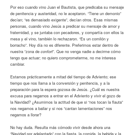
Por eso cuando vino Juan el Bautista, que predicaba su mensaje
de penitencia y austeridad, no le aceptaron. “Tiene un demonio”
decían; “es demasiado exigente”, decían otros. Esas mismas
personas, cuando vino Jesús a predicar su mensaje de amor y
fraternidad, y se juntaba con pecadores, y compartía con ellos la
mesa y el vino, también lo rechazaron. “Es un comilón y
borracho”. Hoy día no es diferente. Preferimos estar dentro de
nuestra “zona de
confort
”. Que no venga nadie a decirme cómo
tengo que actuar; no quiero comprometerme, no me interesa
cambiar.
Estamos prácticamente a mitad del tiempo de Adviento; ese
tiempo que nos llama a la conversión y penitencia, y a la
preparación para la espera gozosa de Jesús. ¿Cuál es nuestra
excusa para negarnos a entrar en el Adviento y vivir el gozo de
la Navidad? ¿Asumimos la actitud de que si “nos tocan la flauta”
nos negamos a bailar y si nos “cantan lamentaciones” nos
negamos a llorar?
No hay duda. Resulta más cómodo vivir desde ahora una
“Navidad por adelantado” con la fiesta, la comida, la bebida y la