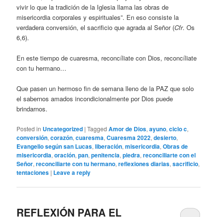
vivir lo que la tradición de la Iglesia llama las obras de
misericordia corporales y espirituales”. En eso consiste la
verdadera conversión, el sacrificio que agrada al Señor (
Cfr
. Os
6,6).
En este tiempo de cuaresma, reconcíliate con Dios, reconcíliate
con tu hermano…
Que pasen un hermoso fin de semana lleno de la PAZ que solo
el sabernos amados incondicionalmente por Dios puede
brindarnos.
Posted in
Uncategorized
|
Tagged
Amor de Dios
,
ayuno
,
ciclo c
,
conversión
,
corazón
,
cuaresma
,
Cuaresma 2022
,
desierto
,
Evangelio según san Lucas
,
liberación
,
misericordia
,
Obras de
misericordia
,
oración
,
pan
,
penitencia
,
piedra
,
reconciliarte con el
Señor
,
reconciliarte con tu hermano
,
reflexiones diarias
,
sacrificio
,
tentaciones
|
Leave a reply
REFLEXIÓN PARA EL