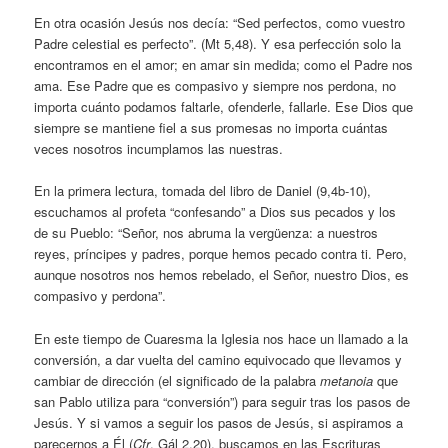
En otra ocasión Jesús nos decía: “Sed perfectos, como vuestro
Padre celestial es perfecto”. (Mt 5,48). Y esa perfección solo la
encontramos en el amor; en amar sin medida; como el Padre nos
ama. Ese Padre que es compasivo y siempre nos perdona, no
importa cuánto podamos faltarle, ofenderle, fallarle. Ese Dios que
siempre se mantiene fiel a sus promesas no importa cuántas
veces nosotros incumplamos las nuestras.
En la primera lectura, tomada del libro de Daniel (9,4b-10),
escuchamos al profeta “confesando” a Dios sus pecados y los
de su Pueblo: “Señor, nos abruma la vergüenza: a nuestros
reyes, príncipes y padres, porque hemos pecado contra ti. Pero,
aunque nosotros nos hemos rebelado, el Señor, nuestro Dios, es
compasivo y perdona”.
En este tiempo de Cuaresma la Iglesia nos hace un llamado a la
conversión, a dar vuelta del camino equivocado que llevamos y
cambiar de dirección (el significado de la palabra
metanoia
que
san Pablo utiliza para “conversión”) para seguir tras los pasos de
Jesús. Y si vamos a seguir los pasos de Jesús, si aspiramos a
parecernos a Él (
Cfr
. Gál 2,20), buscamos en las Escrituras