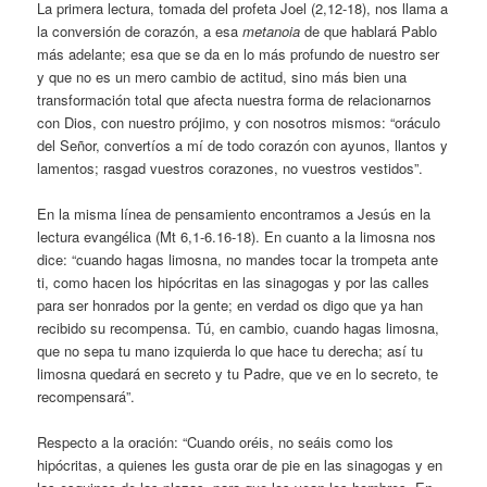
La primera lectura, tomada del profeta Joel (2,12-18), nos llama a
la conversión de corazón, a esa
metanoia
de que hablará Pablo
más adelante; esa que se da en lo más profundo de nuestro ser
y que no es un mero cambio de actitud, sino más bien una
transformación total que afecta nuestra forma de relacionarnos
con Dios, con nuestro prójimo, y con nosotros mismos: “oráculo
del Señor, convertíos a mí de todo corazón con ayunos, llantos y
lamentos; rasgad vuestros corazones, no vuestros vestidos”.
En la misma línea de pensamiento encontramos a Jesús en la
lectura evangélica (Mt 6,1-6.16-18). En cuanto a la limosna nos
dice: “cuando hagas limosna, no mandes tocar la trompeta ante
ti, como hacen los hipócritas en las sinagogas y por las calles
para ser honrados por la gente; en verdad os digo que ya han
recibido su recompensa. Tú, en cambio, cuando hagas limosna,
que no sepa tu mano izquierda lo que hace tu derecha; así tu
limosna quedará en secreto y tu Padre, que ve en lo secreto, te
recompensará”.
Respecto a la oración: “Cuando oréis, no seáis como los
hipócritas, a quienes les gusta orar de pie en las sinagogas y en