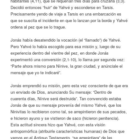
habitantes (4,11), que se requerían tres días para cruzarla (3,3).
Decidió entonces “huir” de Yahvé y esconderse en Tarsis.
Precisamente yendo de viaje a Tarsis en una embarcación es
que se suscita el incidente en que lo lanzan por la borda y Yahvé
ordena al pez que se lo trague.
Jonás había desatendido la vocación (el “llamado”) de Yahvé.
Pero Yahvé lo había escogido para esa misión y, luego de su
experiencia dentro del vientre del pez, en donde Jonás
experimentó una conversión (2,1-10), lo llama por segunda vez:
“Parte ahora mismo para Nínive, la gran ciudad, y anúnciale el
mensaje que yo te indicaré”.
Jonás emprendió su misión, pero esta vez consciente de que era
un enviado de Dios, anunciando Su mensaje: “Dentro de
cuarenta días, Nínive será destruida”. Tan convencido estaba
Jonás de que su mensaje provenía del mismo Yahvé, que los
Ninivitas lo recibieron como tal, se arrepintieron de sus pecados,
e hicieron ayuno y se vistieron de saco (hicieron penitencia).
Esta actitud sincera hizo que Yahvé, con esta visión
antropomórfica (atribuirle características humanas) de Dios que
vemos en el Antiguo Testamento, “se arrepintiera” de las