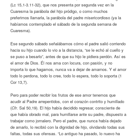
(Lc 15,1-3.11-32), que nos presenta por segunda vez en la
Cuaresma la parábola del hijo pródigo, o como muchos
preferimos llamarla, la parábola del padre misericordioso (ya la
habíamos contemplado el sábado de la segunda semana de
Cuaresma).
Ese segundo sábado señalábamos cómo el padre salió corriendo
hacia su hijo cuando lo vio a la distancia, “se le echó al cuello y
se puso a besarlo”, antes de que su hijo le pidiera perdón. Así es
el amor de Dios. Él nos ama con locura, con pasión, y no
importa lo que hagamos, nunca va a dejar de amarnos. Y el amor
todo lo perdona, todo lo cree, todo lo espera, todo lo soporta (1
Cor 13,7).
Pero para poder recibir los frutos de ese amor tenemos que
acudir al Padre arrepentidos, con el corazón contrito y humillado
(
Cfr
. Sal 50,19). El hijo había decidido regresar, consciente de
que había obrado mal, para humillarse ante su padre, dispuesto a
trabajar como jornalero. Pero el padre, que nunca había dejado
de amarlo, lo recibió con la dignidad de hijo, olvidando todas sus
faltas, todas sus ofensas. “Lo antiguo ha pasado, lo nuevo ha