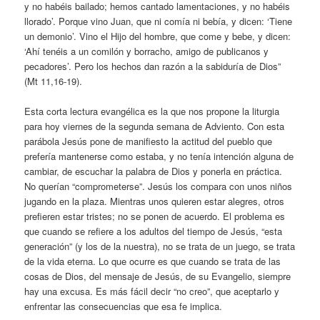
y no habéis bailado; hemos cantado lamentaciones, y no habéis
llorado’. Porque vino Juan, que ni comía ni bebía, y dicen: ‘Tiene
un demonio’. Vino el Hijo del hombre, que come y bebe, y dicen:
‘Ahí tenéis a un comilón y borracho, amigo de publicanos y
pecadores’. Pero los hechos dan razón a la sabiduría de Dios”
(Mt 11,16-19).
Esta corta lectura evangélica es la que nos propone la liturgia
para hoy viernes de la segunda semana de Adviento. Con esta
parábola Jesús pone de manifiesto la actitud del pueblo que
prefería mantenerse como estaba, y no tenía intención alguna de
cambiar, de escuchar la palabra de Dios y ponerla en práctica.
No querían “comprometerse”. Jesús los compara con unos niños
jugando en la plaza. Mientras unos quieren estar alegres, otros
prefieren estar tristes; no se ponen de acuerdo. El problema es
que cuando se refiere a los adultos del tiempo de Jesús, “esta
generación” (y los de la nuestra), no se trata de un juego, se trata
de la vida eterna. Lo que ocurre es que cuando se trata de las
cosas de Dios, del mensaje de Jesús, de su Evangelio, siempre
hay una excusa. Es más fácil decir “no creo”, que aceptarlo y
enfrentar las consecuencias que esa fe implica.