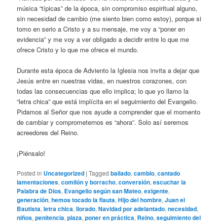
música “típicas” de la época, sin compromiso espiritual alguno,
sin necesidad de cambio (me siento bien como estoy), porque si
tomo en serio a Cristo y a su mensaje, me voy a “poner en
evidencia” y me voy a ver obligado a decidir entre lo que me
ofrece Cristo y lo que me ofrece el mundo.
Durante esta época de Adviento la Iglesia nos invita a dejar que
Jesús entre en nuestras vidas, en nuestros corazones, con
todas las consecuencias que ello implica; lo que yo llamo la
“letra chica” que está implícita en el seguimiento del Evangelio.
Pidamos al Señor que nos ayude a comprender que el momento
de cambiar y comprometernos es “ahora”. Solo así seremos
acreedores del Reino.
¡Piénsalo!
Posted in
Uncategorized
|
Tagged
bailado
,
cambio
,
cantado
lamentaciones
,
comilón y borracho
,
conversión
,
escuchar la
Palabra de Dios
,
Evangelio según san Mateo
,
exigente
,
generación
,
hemos tocado la flauta
,
Hijo del hombre
,
Juan el
Bautista
,
letra chica
,
llorado
,
Navidad por adelantado
,
necesidad
,
niños
,
penitencia
,
plaza
,
poner en práctica
,
Reino
,
seguimiento del