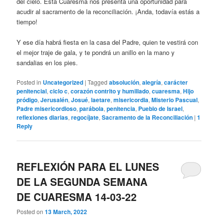
del cielo. Esta Cuaresma nos presenta una oportunidad para
acudir al sacramento de la reconciliación. ¡Anda, todavía estás a
tiempo!
Y ese día habrá fiesta en la casa del Padre, quien te vestirá con
el mejor traje de gala, y te pondrá un anillo en la mano y
sandalias en los pies.
Posted in
Uncategorized
|
Tagged
absolución
,
alegría
,
carácter
penitencial
,
ciclo c
,
corazón contrito y humillado
,
cuaresma
,
Hijo
pródigo
,
Jerusalén
,
Josué
,
laetare
,
misericordia
,
Misterio Pascual
,
Padre misericordioso
,
parábola
,
penitencia
,
Pueblo de Israel
,
reflexiones diarias
,
regocíjate
,
Sacramento de la Reconciliación
|
1
Reply
REFLEXIÓN PARA EL LUNES
DE LA SEGUNDA SEMANA
DE CUARESMA 14-03-22
Posted on
13 March, 2022