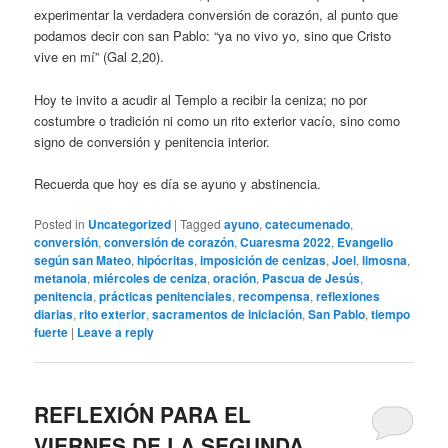
experimentar la verdadera conversión de corazón, al punto que
podamos decir con san Pablo: “ya no vivo yo, sino que Cristo
vive en mí” (Gal 2,20).
Hoy te invito a acudir al Templo a recibir la ceniza; no por
costumbre o tradición ni como un rito exterior vacío, sino como
signo de conversión y penitencia interior.
Recuerda que hoy es día se ayuno y abstinencia.
Posted in
Uncategorized
|
Tagged
ayuno
,
catecumenado
,
conversión
,
conversión de corazón
,
Cuaresma 2022
,
Evangelio
según san Mateo
,
hipócritas
,
imposición de cenizas
,
Joel
,
limosna
,
metanoia
,
miércoles de ceniza
,
oración
,
Pascua de Jesús
,
penitencia
,
prácticas penitenciales
,
recompensa
,
reflexiones
diarias
,
rito exterior
,
sacramentos de iniciación
,
San Pablo
,
tiempo
fuerte
|
Leave a reply
REFLEXIÓN PARA EL
VIERNES DE LA SEGUNDA