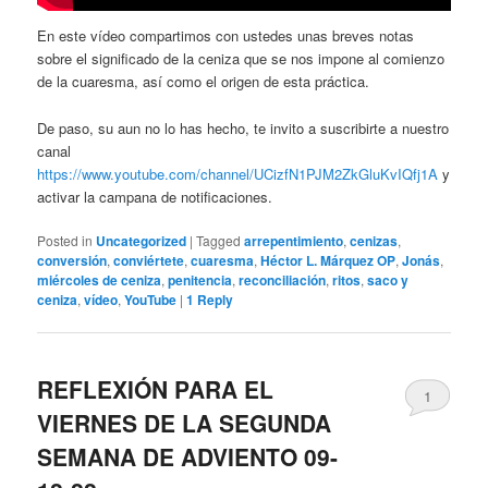
En este vídeo compartimos con ustedes unas breves notas
sobre el significado de la ceniza que se nos impone al comienzo
de la cuaresma, así como el origen de esta práctica.
De paso, su aun no lo has hecho, te invito a suscribirte a nuestro
canal
https://www.youtube.com/channel/UCizfN1PJM2ZkGluKvIQfj1A
y
activar la campana de notificaciones.
Posted in
Uncategorized
|
Tagged
arrepentimiento
,
cenizas
,
conversión
,
conviértete
,
cuaresma
,
Héctor L. Márquez OP
,
Jonás
,
miércoles de ceniza
,
penitencia
,
reconciliación
,
ritos
,
saco y
ceniza
,
vídeo
,
YouTube
|
1
Reply
REFLEXIÓN PARA EL
1
VIERNES DE LA SEGUNDA
SEMANA DE ADVIENTO 09-