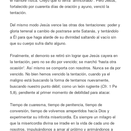
el hambre física. Creyó que lo tenía “arrinconado”. Pero Jesús,
fortalecido por cuarenta días de oración y ayuno, venció la
tentación.
Del mismo modo Jesús vence las otras dos tentaciones: poder y
gloria terrenal a cambio de postrarse ante Satanás, y tentándolo
a Él para que haga alarde de su divinidad saltando al vacío sin
que su cuerpo sufra daño alguno.
Finalmente, el demonio se retiró sin lograr que Jesús cayera en
la tentación, pero no se dio por vencido; se marchó “hasta otra
ocasión”. Así mismo se comporta con nosotros. Nunca se da por
vencido. No bien hemos vencido la tentación, cuando ya el
maligno está buscando la forma de tentarnos nuevamente,
buscando nuestro punto débil; como un león rugiente (
Cfr
. 1 Pe
5,8), pendiente al primer momento de debilidad para atacar.
Tiempo de cuaresma, tiempo de penitencia, tiempo de
conversión, tiempo de volvernos arrepentidos hacía Dios y
experimentar su infinita misericordia. Es siempre un milagro el
que la misericordia divina se irradie en la vida de cada uno de
nosotros, impulsándonos a amar al prójimo y animándonos a