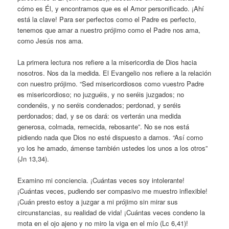
cómo es Él, y encontramos que es el Amor personificado. ¡Ahí
está la clave! Para ser perfectos como el Padre es perfecto,
tenemos que amar a nuestro prójimo como el Padre nos ama,
como Jesús nos ama.
La primera lectura nos refiere a la misericordia de Dios hacia
nosotros. Nos da la medida. El Evangelio nos refiere a la relación
con nuestro prójimo. “Sed misericordiosos como vuestro Padre
es misericordioso; no juzguéis, y no seréis juzgados; no
condenéis, y no seréis condenados; perdonad, y seréis
perdonados; dad, y se os dará: os verterán una medida
generosa, colmada, remecida, rebosante”. No se nos está
pidiendo nada que Dios no esté dispuesto a darnos. “Así como
yo los he amado, ámense también ustedes los unos a los otros”
(Jn 13,34).
Examino mi conciencia. ¡Cuántas veces soy intolerante!
¡Cuántas veces, pudiendo ser compasivo me muestro inflexible!
¡Cuán presto estoy a juzgar a mi prójimo sin mirar sus
circunstancias, su realidad de vida! ¡Cuántas veces condeno la
mota en el ojo ajeno y no miro la viga en el mío (Lc 6,41)!