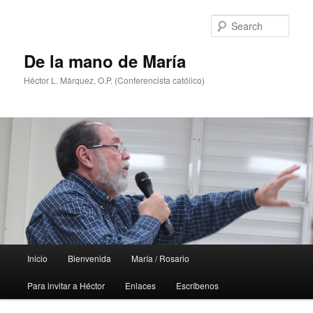
Skip
Skip
to
to
Sear
primary
secondary
content
content
De la mano de María
Héctor L. Márquez, O.P. (Conferencista católico)
Main
Inicio
Bienvenida
María / Rosario
menu
Para invitar a Héctor
Enlaces
Escríbenos