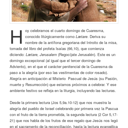
H
oy celebramos el cuarto domingo de Cuaresma,
conocido litúrgicamente como
Lætare
. Deriva su
nombre de la antífona gregoriana del Introito de la misa,
tomada del libro del profeta Isaías (66,10), que comienza
diciendo:
Lætare, Jerusalem
(Regocíjate Jerusalén). Este es un
domingo excepcional (al igual que el tercer domingo de
Adviento), en el que el carácter penitencial de la Cuaresma da
paso a la alegría (por eso las vestimentas de color rosado).
Alegría en anticipación al Misterio Pascual de Jesús (su Pasión,
muerte y Resurrección) que estamos próximos a celebrar. Y ese
ambiente festivo se refleja en la liturgia, incluyendo las lecturas.
Desde la primera lectura (Jos 5,9a.10-12) que nos muestra la
alegría del pueblo de Israel celebrando por primera vez la Pascua
con el fruto de la tierra prometida, la segunda lectura (2 Cor 5,17-
21) que nos habla de los frutos de ese regalo que Jesús nos legó
en el sacramento de la reconciliación, hasta la lectura evangélica