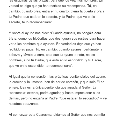
las esquinas de las plazas, para que los vean los hombres. En
verdad os digo que ya han recibido su recompensa. Tú, en
cambio, cuando ores, entra en tu cuarto, cierra la puerta y ora a
tu Padre, que está en lo secreto, y tu Padre, que ve en lo
secreto, te lo recompensará”.
Y sobre el ayuno nos dice: “Cuando ayunéis, no pongáis cara
triste, como los hipócritas que desfiguran sus rostros para hacer
ver a los hombres que ayunan. En verdad os digo que ya han
recibido su paga. Tú, en cambio, cuando ayunes, perfúmate la
cabeza y lávate la cara, para que tu ayuno lo note, no los
hombres, sino tu Padre, que está en lo escondido; y tu Padre,
que ve en lo escondido, te recompensará”.
Al igual que la conversión, las prácticas penitenciales del ayuno,
la oración y la limosna, han de ser de corazón, y que solo Él se
entere. Esa es la única penitencia que agrada al Señor. La
“penitencia” exterior, podrá agradar, y hasta impresionar a los
demás, pero no engaña al Padre, “que está en lo escondido” y ve
nuestros corazones.
Al comenzar esta Cuaresma, pidamos al Señor que nos permita