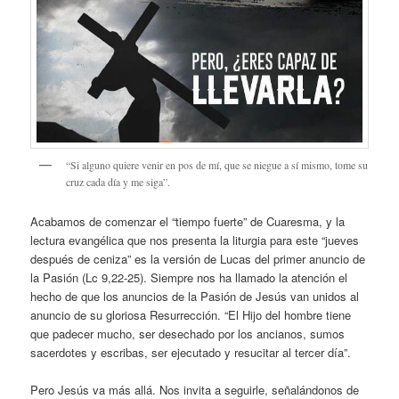
“Si alguno quiere venir en pos de mí, que se niegue a sí mismo, tome su
cruz cada día y me siga”.
Acabamos de comenzar el “tiempo fuerte” de Cuaresma, y la
lectura evangélica que nos presenta la liturgia para este “jueves
después de ceniza” es la versión de Lucas del primer anuncio de
la Pasión (Lc 9,22-25). Siempre nos ha llamado la atención el
hecho de que los anuncios de la Pasión de Jesús van unidos al
anuncio de su gloriosa Resurrección. “El Hijo del hombre tiene
que padecer mucho, ser desechado por los ancianos, sumos
sacerdotes y escribas, ser ejecutado y resucitar al tercer día”.
Pero Jesús va más allá. Nos invita a seguirle, señalándonos de