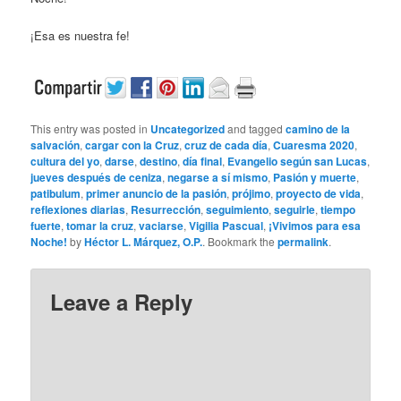
¡Esa es nuestra fe!
This entry was posted in
Uncategorized
and tagged
camino de la
salvación
,
cargar con la Cruz
,
cruz de cada día
,
Cuaresma 2020
,
cultura del yo
,
darse
,
destino
,
día final
,
Evangelio según san Lucas
,
jueves después de ceniza
,
negarse a sí mismo
,
Pasión y muerte
,
patibulum
,
primer anuncio de la pasión
,
prójimo
,
proyecto de vida
,
reflexiones diarias
,
Resurrección
,
seguimiento
,
seguirle
,
tiempo
fuerte
,
tomar la cruz
,
vaciarse
,
Vigilia Pascual
,
¡Vivimos para esa
Noche!
by
Héctor L. Márquez, O.P.
. Bookmark the
permalink
.
Leave a Reply