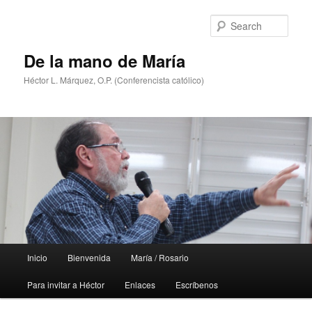
Skip
to
Sear
primary
content
De la mano de María
Héctor L. Márquez, O.P. (Conferencista católico)
Main
Inicio
Bienvenida
María / Rosario
menu
Para invitar a Héctor
Enlaces
Escríbenos