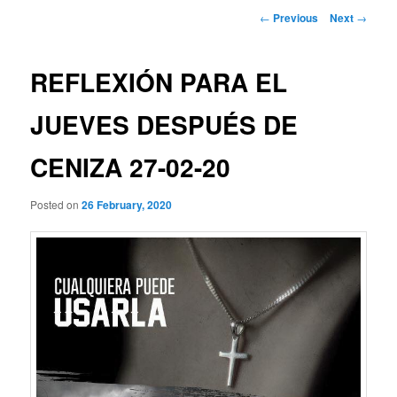
Post
←
Previous
Next
→
navigation
REFLEXIÓN PARA EL
JUEVES DESPUÉS DE
CENIZA 27-02-20
Posted on
26 February, 2020