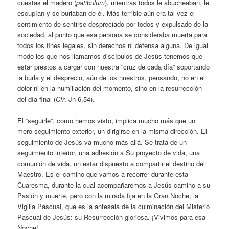
cuestas el madero (
patibulum
), mientras todos le abucheaban, le
escupían y se burlaban de él. Más terrible aún era tal vez el
sentimiento de sentirse despreciado por todos y expulsado de la
sociedad, al punto que esa persona se consideraba muerta para
todos los fines legales, sin derechos ni defensa alguna. De igual
modo los que nos llamamos discípulos de Jesús tenemos que
estar prestos a cargar con nuestra “cruz de cada día” soportando
la burla y el desprecio, aún de los nuestros, pensando, no en el
dolor ni en la humillación del momento, sino en la resurrección
del día final (
Cfr
. Jn 6,54).
El “seguirle”, como hemos visto, implica mucho más que un
mero seguimiento exterior, un dirigirse en la misma dirección. El
seguimiento de Jesús va mucho más allá. Se trata de un
seguimiento interior, una adhesión a Su proyecto de vida, una
comunión de vida, un estar dispuesto a compartir el destino del
Maestro. Es el camino que vamos a recorrer durante esta
Cuaresma, durante la cual acompañaremos a Jesús camino a su
Pasión y muerte, pero con la mirada fija en la Gran Noche; la
Vigilia Pascual, que es la antesala de la culminación del Misterio
Pascual de Jesús: su Resurrección gloriosa. ¡Vivimos para esa
Noche!