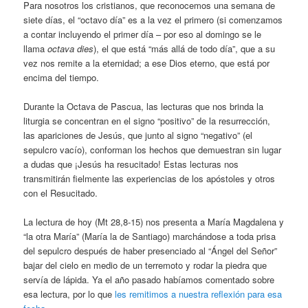
Para nosotros los cristianos, que reconocemos una semana de
siete días, el “octavo día” es a la vez el primero (si comenzamos
a contar incluyendo el primer día – por eso al domingo se le
llama
octava dies
), el que está “más allá de todo día”, que a su
vez nos remite a la eternidad; a ese Dios eterno, que está por
encima del tiempo.
Durante la Octava de Pascua, las lecturas que nos brinda la
liturgia se concentran en el signo “positivo” de la resurrección,
las apariciones de Jesús, que junto al signo “negativo” (el
sepulcro vacío), conforman los hechos que demuestran sin lugar
a dudas que ¡Jesús ha resucitado! Estas lecturas nos
transmitirán fielmente las experiencias de los apóstoles y otros
con el Resucitado.
La lectura de hoy (Mt 28,8-15) nos presenta a María Magdalena y
“la otra María” (María la de Santiago) marchándose a toda prisa
del sepulcro después de haber presenciado al “Ángel del Señor”
bajar del cielo en medio de un terremoto y rodar la piedra que
servía de lápida. Ya el año pasado habíamos comentado sobre
esa lectura, por lo que
les remitimos a nuestra reflexión para esa