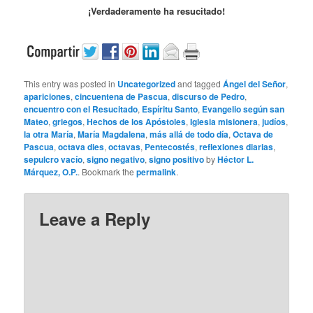
¡Verdaderamente ha resucitado!
This entry was posted in
Uncategorized
and tagged
Ángel del Señor
,
apariciones
,
cincuentena de Pascua
,
discurso de Pedro
,
encuentro con el Resucitado
,
Espíritu Santo
,
Evangelio según san
Mateo
,
griegos
,
Hechos de los Apóstoles
,
Iglesia misionera
,
judíos
,
la otra María
,
María Magdalena
,
más allá de todo día
,
Octava de
Pascua
,
octava dies
,
octavas
,
Pentecostés
,
reflexiones diarias
,
sepulcro vacío
,
signo negativo
,
signo positivo
by
Héctor L.
Márquez, O.P.
. Bookmark the
permalink
.
Leave a Reply