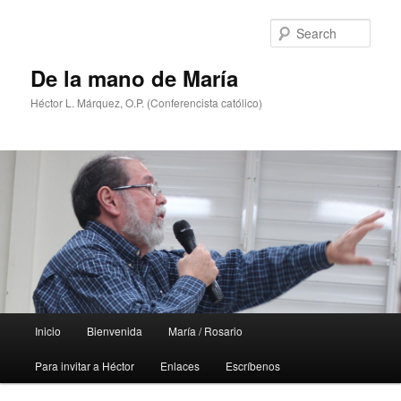
Skip
to
Sear
primary
content
De la mano de María
Héctor L. Márquez, O.P. (Conferencista católico)
Main
Inicio
Bienvenida
María / Rosario
menu
Para invitar a Héctor
Enlaces
Escríbenos