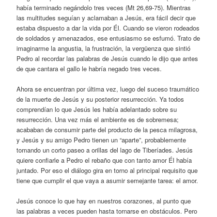
había terminado negándolo tres veces (Mt 26,69-75). Mientras
las multitudes seguían y aclamaban a Jesús, era fácil decir que
estaba dispuesto a dar la vida por Él. Cuando se vieron rodeados
de soldados y amenazados, ese entusiasmo se esfumó. Trato de
imaginarme la angustia, la frustración, la vergüenza que sintió
Pedro al recordar las palabras de Jesús cuando le dijo que antes
de que cantara el gallo le habría negado tres veces.
Ahora se encuentran por última vez, luego del suceso traumático
de la muerte de Jesús y su posterior resurrección. Ya todos
comprendían lo que Jesús les había adelantado sobre su
resurrección. Una vez más el ambiente es de sobremesa;
acababan de consumir parte del producto de la pesca milagrosa,
y Jesús y su amigo Pedro tienen un “aparte”, probablemente
tomando un corto paseo a orillas del lago de Tiberíades. Jesús
quiere confiarle a Pedro el rebaño que con tanto amor Él había
juntado. Por eso el diálogo gira en torno al principal requisito que
tiene que cumplir el que vaya a asumir semejante tarea: el amor.
Jesús conoce lo que hay en nuestros corazones, al punto que
las palabras a veces pueden hasta tornarse en obstáculos. Pero