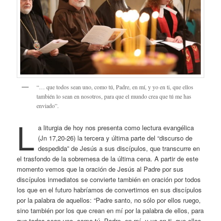
“… que todos sean uno, como tú, Padre, en mí, y yo en ti, que ellos
también lo sean en nosotros, para que el mundo crea que tú me has
enviado”.
L
a liturgia de hoy nos presenta como lectura evangélica
(Jn 17,20-26) la tercera y última parte del “discurso de
despedida” de Jesús a sus discípulos, que transcurre en
el trasfondo de la sobremesa de la última cena. A partir de este
momento vemos que la oración de Jesús al Padre por sus
discípulos inmediatos se convierte también en oración por todos
los que en el futuro habríamos de convertirnos en sus discípulos
por la palabra de aquellos: “Padre santo, no sólo por ellos ruego,
sino también por los que crean en mí por la palabra de ellos, para
que todos sean uno, como tú, Padre, en mí, y yo en ti, que ellos