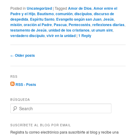
Posted in
Uncategorized
|
Tagged
Amor de Dios
,
Amor entre el
Padre y el Hijo
,
Bautismo
,
comunión
,
discípulos
,
discurso de
despedida
,
Espíritu Santo
,
Evangelio según san Juan
,
Jesús
,
misión
,
oración al Padre
,
Pascua
,
Pentecostés
,
reflexiones diarias
,
testamento de Jesús
,
unidad de los cristianos
,
ut unum sint
,
verdadero discípulo
,
vivir en la unidad
|
1
Reply
Post
←
Older posts
navigation
RSS
RSS - Posts
BÚSQUEDA
S
e
a
r
SUSCRÍBETE AL BLOG POR EMAIL
c
Registra tu correo electrónico para suscribirte al blog y recibe una
h