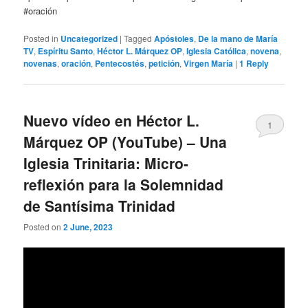
#oración
Posted in
Uncategorized
|
Tagged
Apóstoles
,
De la mano de María
TV
,
Espíritu Santo
,
Héctor L. Márquez OP
,
Iglesia Católica
,
novena
,
novenas
,
oración
,
Pentecostés
,
petición
,
Virgen María
|
1
Reply
Nuevo vídeo en Héctor L.
1
Márquez OP (YouTube) – Una
Iglesia Trinitaria: Micro-
reflexión para la Solemnidad
de Santísima Trinidad
Posted on
2 June, 2023