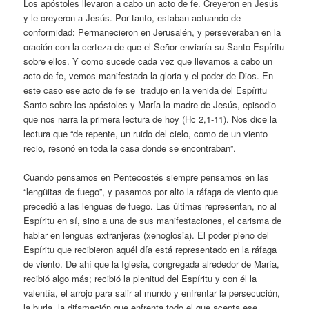
Los apóstoles llevaron a cabo un acto de fe. Creyeron en Jesús
y le creyeron a Jesús. Por tanto, estaban actuando de
conformidad: Permanecieron en Jerusalén, y perseveraban en la
oración con la certeza de que el Señor enviaría su Santo Espíritu
sobre ellos. Y como sucede cada vez que llevamos a cabo un
acto de fe, vemos manifestada la gloria y el poder de Dios. En
este caso ese acto de fe se tradujo en la venida del Espíritu
Santo sobre los apóstoles y María la madre de Jesús, episodio
que nos narra la primera lectura de hoy (Hc 2,1-11). Nos dice la
lectura que “de repente, un ruido del cielo, como de un viento
recio, resonó en toda la casa donde se encontraban”.
Cuando pensamos en Pentecostés siempre pensamos en las
“lengüitas de fuego”, y pasamos por alto la ráfaga de viento que
precedió a las lenguas de fuego. Las últimas representan, no al
Espíritu en sí, sino a una de sus manifestaciones, el carisma de
hablar en lenguas extranjeras (xenoglosia). El poder pleno del
Espíritu que recibieron aquél día está representado en la ráfaga
de viento. De ahí que la Iglesia, congregada alrededor de María,
recibió algo más; recibió la plenitud del Espíritu y con él la
valentía, el arrojo para salir al mundo y enfrentar la persecución,
la burla, la difamación que enfrenta todo el que acepta ese