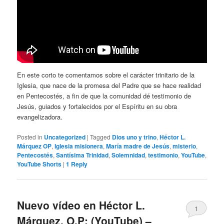
En este corto te comentamos sobre el carácter trinitario de la
Iglesia, que nace de la promesa del Padre que se hace realidad
en Pentecostés, a fin de que la comunidad dé testimonio de
Jesús, guiados y fortalecidos por el Espíritu en su obra
evangelizadora.
Posted in
Uncategorized
|
Tagged
Dios uno y trino
,
Héctor L.
Márquez OP
,
Iglesia misionera
,
María madre de Jesús
,
misterio
,
Pentecostés
,
Santísima Trinidad
,
Solemnidad
,
testimonio
,
YouTube
,
YouTube Shorts
|
1
Reply
Nuevo vídeo en Héctor L.
1
Márquez, O.P: (YouTube) –