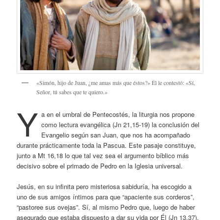
«Simón, hijo de Juan, ¿me amas más que éstos?» Él le contestó: «Sí,
Señor, tú sabes que te quiero.»
Y
a en el umbral de Pentecostés, la liturgia nos propone
como lectura evangélica (Jn 21,15-19) la conclusión del
Evangelio según san Juan, que nos ha acompañado
durante prácticamente toda la Pascua. Este pasaje constituye,
junto a Mt 16,18 lo que tal vez sea el argumento bíblico más
decisivo sobre el primado de Pedro en la Iglesia universal.
Jesús, en su infinita pero misteriosa sabiduría, ha escogido a
uno de sus amigos íntimos para que “apaciente sus corderos”,
“pastoree sus ovejas”. Sí, al mismo Pedro que, luego de haber
asegurado que estaba dispuesto a dar su vida por Él (Jn 13,37),