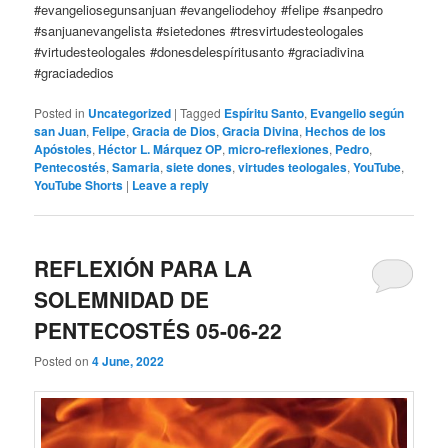
#evangeliosegunsanjuan #evangeliodehoy #felipe #sanpedro
#sanjuanevangelista #sietedones #tresvirtudesteologales
#virtudesteologales #donesdelespíritusanto #graciadivina
#graciadedios
Posted in
Uncategorized
|
Tagged
Espíritu Santo
,
Evangelio según
san Juan
,
Felipe
,
Gracia de Dios
,
Gracia Divina
,
Hechos de los
Apóstoles
,
Héctor L. Márquez OP
,
micro-reflexiones
,
Pedro
,
Pentecostés
,
Samaria
,
siete dones
,
virtudes teologales
,
YouTube
,
YouTube Shorts
|
Leave a reply
REFLEXIÓN PARA LA
SOLEMNIDAD DE
PENTECOSTÉS 05-06-22
Posted on
4 June, 2022