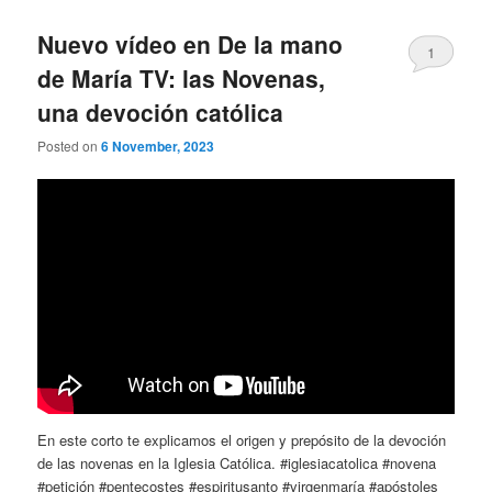
Nuevo vídeo en De la mano
1
de María TV: las Novenas,
una devoción católica
Posted on
6 November, 2023
En este corto te explicamos el origen y prepósito de la devoción
de las novenas en la Iglesia Católica. #iglesiacatolica #novena
#petición #pentecostes #espiritusanto #virgenmaría #apóstoles