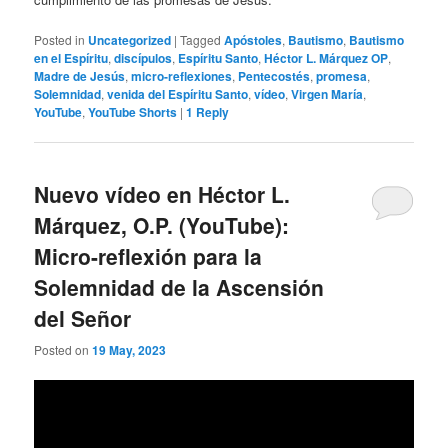
Posted in
Uncategorized
|
Tagged
Apóstoles
,
Bautismo
,
Bautismo
en el Espíritu
,
discípulos
,
Espíritu Santo
,
Héctor L. Márquez OP
,
Madre de Jesús
,
micro-reflexiones
,
Pentecostés
,
promesa
,
Solemnidad
,
venida del Espíritu Santo
,
vídeo
,
Virgen María
,
YouTube
,
YouTube Shorts
|
1
Reply
Nuevo vídeo en Héctor L.
Márquez, O.P. (YouTube):
Micro-reflexión para la
Solemnidad de la Ascensión
del Señor
Posted on
19 May, 2023