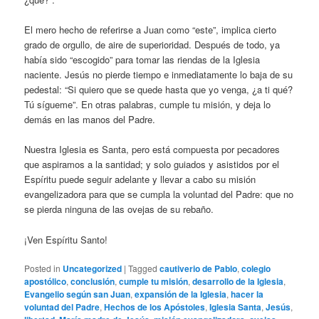
El mero hecho de referirse a Juan como “este”, implica cierto
grado de orgullo, de aire de superioridad. Después de todo, ya
había sido “escogido” para tomar las riendas de la Iglesia
naciente. Jesús no pierde tiempo e inmediatamente lo baja de su
pedestal: “Si quiero que se quede hasta que yo venga, ¿a ti qué?
Tú sígueme”. En otras palabras, cumple tu misión, y deja lo
demás en las manos del Padre.
Nuestra Iglesia es Santa, pero está compuesta por pecadores
que aspiramos a la santidad; y solo guiados y asistidos por el
Espíritu puede seguir adelante y llevar a cabo su misión
evangelizadora para que se cumpla la voluntad del Padre: que no
se pierda ninguna de las ovejas de su rebaño.
¡Ven Espíritu Santo!
Posted in
Uncategorized
|
Tagged
cautiverio de Pablo
,
colegio
apostólico
,
conclusión
,
cumple tu misión
,
desarrollo de la Iglesia
,
Evangelio según san Juan
,
expansión de la Iglesia
,
hacer la
voluntad del Padre
,
Hechos de los Apóstoles
,
Iglesia Santa
,
Jesús
,