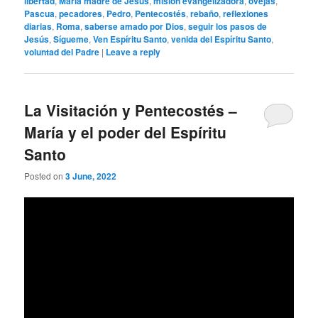
libertad
,
María madre de Jesús
,
misión evangelizadora
,
ovejas
,
Pascua
,
pecadores
,
Pedro
,
Pentecostés
,
rebaño
,
reflexiones
diarias
,
Roma
,
saberse amado por Dios
,
seguir los pasos de
Jesús
,
Sígueme
,
Ven Espíritu Santo
,
venida del Espíritu Santo
,
voluntad del Padre
|
Leave a reply
La Visitación y Pentecostés –
María y el poder del Espíritu
Santo
Posted on
3 June, 2022