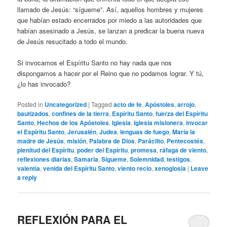
llamado de Jesús: “sígueme”. Así, aquellos hombres y mujeres
que habían estado encerrados por miedo a las autoridades que
habían asesinado a Jesús, se lanzan a predicar la buena nueva
de Jesús resucitado a todo el mundo.
Si invocamos el Espíritu Santo no hay nada que nos
dispongamos a hacer por el Reino que no podamos lograr. Y tú,
¿lo has invocado?
Posted in
Uncategorized
|
Tagged
acto de fe
,
Apóstoles
,
arrojo
,
bautizados
,
confines de la tierra
,
Espíritu Santo
,
fuerza del Espíritu
Santo
,
Hechos de los Apóstoles
,
Iglesia
,
Iglesia misionera
,
invocar
el Espíritu Santo
,
Jerusalén
,
Judea
,
lenguas de fuego
,
María la
madre de Jesús
,
misión
,
Palabra de Dios
,
Paráclito
,
Pentecostés
,
plenitud del Espíritu
,
poder del Espíritu
,
promesa
,
ráfaga de viento
,
reflexiones diarias
,
Samaria
,
Sígueme
,
Solemnidad
,
testigos
,
valentía
,
venida del Espíritu Santo
,
viento recio
,
xenoglosia
|
Leave
a reply
REFLEXIÓN PARA EL