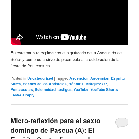
En este corto te explicamos el significado de la Ascensión del
Señor y cómo esta sirve de preámbulo a la celebración de la
fiesta de Pentecostés.
Posted in
Uncategorized
|
Tagged
Ascención
,
Ascensión
,
Espíritu
Santo
,
Hechos de los Apóstoles
,
Héctor L. Márquez OP
,
Pentecostés
,
Solemnidad
,
testigos
,
YouTube
,
YouTube Shorts
|
Leave a reply
Micro-reflexión para el sexto
domingo de Pascua (A): El