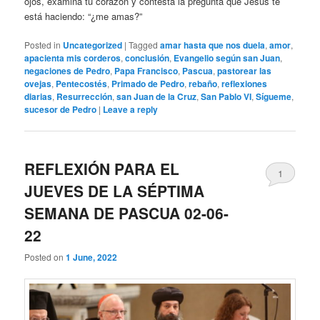
ojos, examina tu corazón y contesta la pregunta que Jesús te
está haciendo: “¿me amas?”
Posted in
Uncategorized
|
Tagged
amar hasta que nos duela
,
amor
,
apacienta mis corderos
,
conclusión
,
Evangelio según san Juan
,
negaciones de Pedro
,
Papa Francisco
,
Pascua
,
pastorear las
ovejas
,
Pentecostés
,
Primado de Pedro
,
rebaño
,
reflexiones
diarias
,
Resurrección
,
san Juan de la Cruz
,
San Pablo VI
,
Sígueme
,
sucesor de Pedro
|
Leave a reply
REFLEXIÓN PARA EL
1
JUEVES DE LA SÉPTIMA
SEMANA DE PASCUA 02-06-
22
Posted on
1 June, 2022