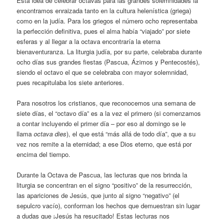
Esta idea de celebrar octavas para las grandes solemnidades la
encontramos enraizada tanto en la cultura helenística (griega)
como en la judía. Para los griegos el número ocho representaba
la perfección definitiva, pues el alma había “viajado” por siete
esferas y al llegar a la octava encontraría la eterna
bienaventuranza. La liturgia judía, por su parte, celebraba durante
ocho días sus grandes fiestas (Pascua, Ázimos y Pentecostés),
siendo el octavo el que se celebraba con mayor solemnidad,
pues recapitulaba los siete anteriores.
Para nosotros los cristianos, que reconocemos una semana de
siete días, el “octavo día” es a la vez el primero (si comenzamos
a contar incluyendo el primer día – por eso al domingo se le
llama
octava dies
), el que está “más allá de todo día”, que a su
vez nos remite a la eternidad; a ese Dios eterno, que está por
encima del tiempo.
Durante la Octava de Pascua, las lecturas que nos brinda la
liturgia se concentran en el signo “positivo” de la resurrección,
las apariciones de Jesús, que junto al signo “negativo” (el
sepulcro vacío), conforman los hechos que demuestran sin lugar
a dudas que ¡Jesús ha resucitado! Estas lecturas nos